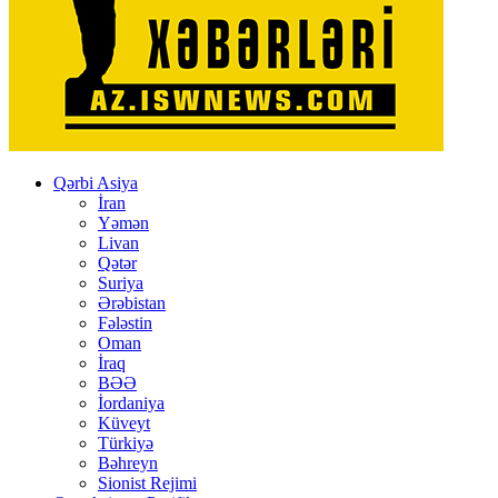
Qərbi Asiya
İran
Yəmən
Livan
Qətər
Suriya
Ərəbistan
Fələstin
Oman
İraq
BƏƏ
İordaniya
Küveyt
Türkiyə
Bəhreyn
Sionist Rejimi