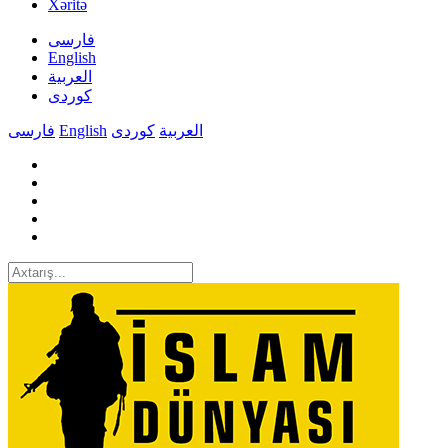
Xəritə
فارسی
English
العربیة
کوردی
فارسی
English
کوردی
العربیة