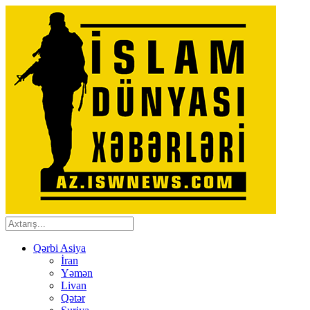
Qərbi Asiya
İran
Yəmən
Livan
Qətər