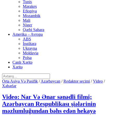
Tunis
Mərakeş
Efiopiya
Mozambik
Mali
Niger
Qərbi Sahara
Amerika – Avropa
ABŞ
İngiltərə
Ukrayna
Moldavia
Polşa
Canlı Xəritə
Xəritə
Orta Asiya Və Pasifik
/
Azərbaycan
/
Redaktor seçimi
/
Video
/
Xəbərlər
Video: Nar Və Ənar sənədli filmi;
Azərbaycan Respublikası şiələrinin
məzlumluğundan bəhs edən hekayə