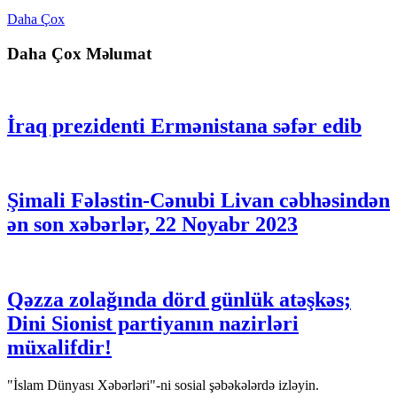
Daha Çox
Daha Çox Məlumat
İraq prezidenti Ermənistana səfər edib
Şimali Fələstin-Cənubi Livan cəbhəsindən
ən son xəbərlər, 22 Noyabr 2023
Qəzza zolağında dörd günlük atəşkəs;
Dini Sionist partiyanın nazirləri
müxalifdir!
"İslam Dünyası Xəbərləri"-ni sosial şəbəkələrdə izləyin.