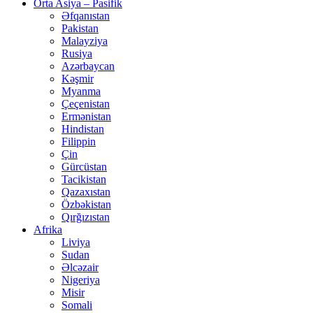
Orta Asiya – Pasifik
Əfqanıstan
Pakistan
Malayziya
Rusiya
Azərbaycan
Kəşmir
Myanma
Çeçenistan
Ermənistan
Hindistan
Filippin
Çin
Gürcüstan
Tacikistan
Qazaxıstan
Özbəkistan
Qırğızıstan
Afrika
Liviya
Sudan
Əlcəzair
Nigeriya
Misir
Somali