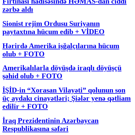
Fırtınası hadisəsində HƏMAS-dan ciddi
zərbə aldı
Sionist rejim Ordusu Suriyanın
paytaxtına hücum edib + VİDEO
Hərirdə Amerika işğalçılarına hücum
olub + FOTO
Amerikalılarla döyüşdə iraqlı döyüşçü
şəhid olub + FOTO
İŞİD-in “Xorasan Vilayəti” qolunun son
üç aydakı cinayətləri; Şiələr yenə qətliam
edilir + FOTO
İraq Prezidentinin Azərbaycan
Respublikasına səfəri