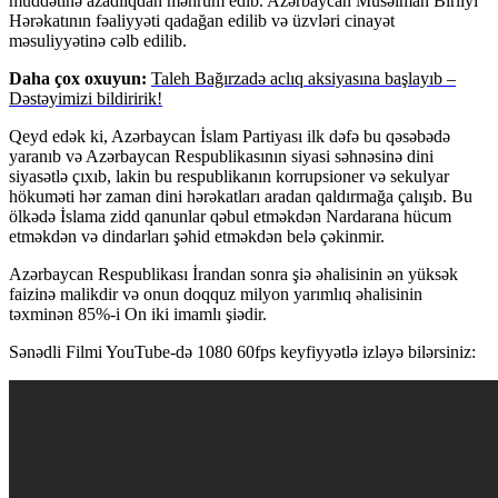
müddətinə azadlıqdan məhrum edib. Azərbaycan Müsəlman Birliyi
Hərəkatının fəaliyyəti qadağan edilib və üzvləri cinayət
məsuliyyətinə cəlb edilib.
Daha çox oxuyun:
Taleh Bağırzadə aclıq aksiyasına başlayıb –
Dəstəyimizi bildiririk!
Qeyd edək ki, Azərbaycan İslam Partiyası ilk dəfə bu qəsəbədə
yaranıb və Azərbaycan Respublikasının siyasi səhnəsinə dini
siyasətlə çıxıb, lakin bu respublikanın korrupsioner və sekulyar
hökuməti hər zaman dini hərəkatları aradan qaldırmağa çalışıb. Bu
ölkədə İslama zidd qanunlar qəbul etməkdən Nardarana hücum
etməkdən və dindarları şəhid etməkdən belə çəkinmir.
Azərbaycan Respublikası İrandan sonra şiə əhalisinin ən yüksək
faizinə malikdir və onun doqquz milyon yarımlıq əhalisinin
təxminən 85%-i On iki imamlı şiədir.
Sənədli Filmi YouTube-də 1080 60fps keyfiyyətlə izləyə bilərsiniz: