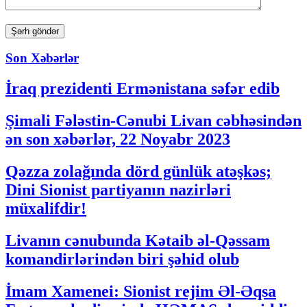
Son Xəbərlər
İraq prezidenti Ermənistana səfər edib
Şimali Fələstin-Cənubi Livan cəbhəsindən
ən son xəbərlər, 22 Noyabr 2023
Qəzza zolağında dörd günlük atəşkəs;
Dini Sionist partiyanın nazirləri
müxalifdir!
Livanın cənubunda Kətaib əl-Qəssam
komandirlərindən biri şəhid olub
İmam Xamenei: Sionist rejim Əl-Əqsa