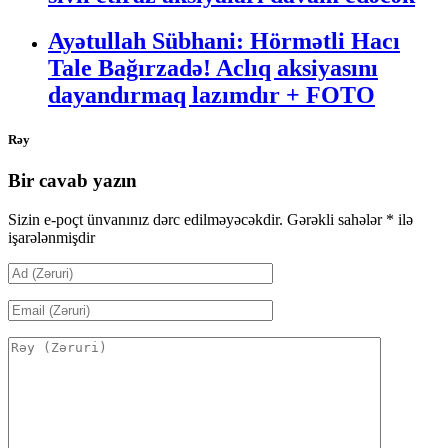
Ayətullah Sübhani: Hörmətli Hacı
Tale Bağırzadə! Aclıq aksiyasını
dayandırmaq lazımdır + FOTO
Rəy
Bir cavab yazın
Sizin e-poçt ünvanınız dərc edilməyəcəkdir.
Gərəkli sahələr
*
ilə
işarələnmişdir