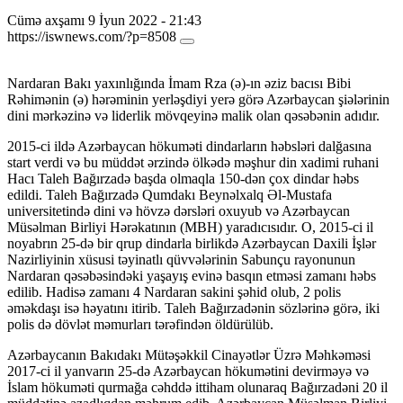
Cümə axşamı 9 İyun 2022 - 21:43
https://iswnews.com/?p=8508
Nardaran Bakı yaxınlığında İmam Rza (ə)-ın əziz bacısı Bibi
Rəhimənin (ə) hərəminin yerləşdiyi yerə görə Azərbaycan şiələrinin
dini mərkəzinə və liderlik mövqeyinə malik olan qəsəbənin adıdır.
2015-ci ildə Azərbaycan hökuməti dindarların həbsləri dalğasına
start verdi və bu müddət ərzində ölkədə məşhur din xadimi ruhani
Hacı Taleh Bağırzadə başda olmaqla 150-dən çox dindar həbs
edildi. Taleh Bağırzadə Qumdakı Beynəlxalq Əl-Mustafa
universitetində dini və hövzə dərsləri oxuyub və Azərbaycan
Müsəlman Birliyi Hərəkatının (MBH) yaradıcısıdır. O, 2015-ci il
noyabrın 25-də bir qrup dindarla birlikdə Azərbaycan Daxili İşlər
Nazirliyinin xüsusi təyinatlı qüvvələrinin Sabunçu rayonunun
Nardaran qəsəbəsindəki yaşayış evinə basqın etməsi zamanı həbs
edilib. Hadisə zamanı 4 Nardaran sakini şəhid olub, 2 polis
əməkdaşı isə həyatını itirib. Taleh Bağırzadənin sözlərinə görə, iki
polis də dövlət məmurları tərəfindən öldürülüb.
Azərbaycanın Bakıdakı Mütəşəkkil Cinayətlər Üzrə Məhkəməsi
2017-ci il yanvarın 25-də Azərbaycan hökumətini devirməyə və
İslam hökuməti qurmağa cəhddə ittiham olunaraq Bağırzadəni 20 il