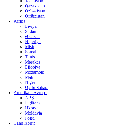
Tacikistan
Qazaxıstan
Özbəkistan
Qırğızıstan
Afrika
Liviya
Sudan
Əlcəzair
Nigeriya
Misir
Somali
Tunis
Mərakeş
Efiopiya
Mozambik
Mali
Niger
Qərbi Sahara
Amerika – Avropa
ABŞ
İngiltərə
Ukrayna
Moldavia
Polşa
Canlı Xəritə