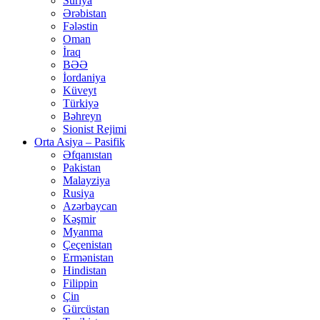
Suriya
Ərəbistan
Fələstin
Oman
İraq
BƏƏ
İordaniya
Küveyt
Türkiyə
Bəhreyn
Sionist Rejimi
Orta Asiya – Pasifik
Əfqanıstan
Pakistan
Malayziya
Rusiya
Azərbaycan
Kəşmir
Myanma
Çeçenistan
Ermənistan
Hindistan
Filippin
Çin
Gürcüstan