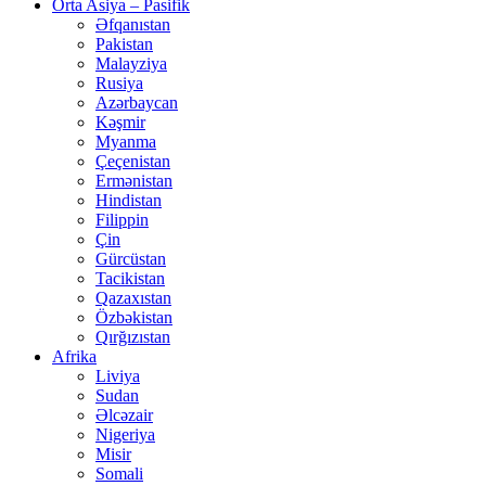
Orta Asiya – Pasifik
Əfqanıstan
Pakistan
Malayziya
Rusiya
Azərbaycan
Kəşmir
Myanma
Çeçenistan
Ermənistan
Hindistan
Filippin
Çin
Gürcüstan
Tacikistan
Qazaxıstan
Özbəkistan
Qırğızıstan
Afrika
Liviya
Sudan
Əlcəzair
Nigeriya
Misir
Somali