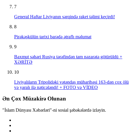
7
General Haftar Liviyanın şərqində raket təlimi keçirdi!
8
Pirəkəşkülün tarixi barədə ətraflı məlumat
9
Baxmut şəhəri Rusiya tərəfindən tam nəzarətə götürüldü +
XƏRİTƏ
10
Liviyalıların Tripolidəki vətəndaş müharibəsi 163-dən çox ölü
və yaralı ilə nəticələndi! + FOTO və VİDEO
Ən Çox Müzakirə Olunan
"İslam Dünyası Xəbərləri"-ni sosial şəbəkələrdə izləyin.