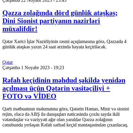
Çərşənbə 22 Noyabr 2023 - 23:43
Qəzza zolağında dörd günlük atəşkəs;
Dini Sionist partiyanın nazirləri
müxalifdir!
Qətər Xarici İşlər Nazirliyinin rəsmi açıqlamasına görə, Qəzzada 4
günlük atəşkəs yaxın 24 saat ərzində həyata keçiriləcək.
Qətər
Çərşənbə 1 Noyabr 2023 - 19:23
Rəfah keçidinin məhdud şəkildə yenidən
açılması üçün Qətərin vasitəçiliyi +
FOTO və VİDEO
Qərb mətbuatının məlumatına görə, Qətərin Həmas, Misir və sionist
rejim, eləcə də ABŞ ilə danışıqları nəticəsində çoxlu sayda ikili
vətəndaşlar və vəziyyəti ağır olan yaralılar Qəzza zolağının
cənubunda yerləşən Rəfah sərhəd keçid məntəqəsindən çıxarılacaq.