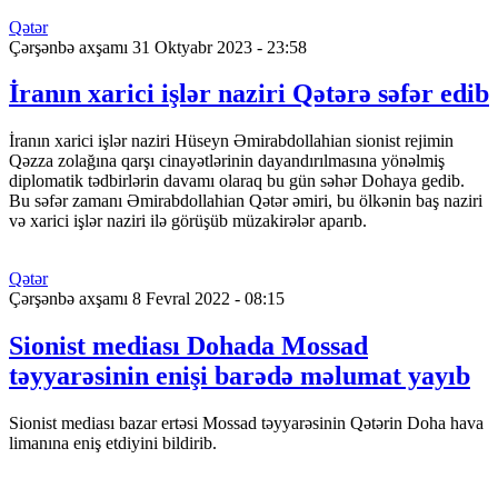
Qətər
Çərşənbə axşamı 31 Oktyabr 2023 - 23:58
İranın xarici işlər naziri Qətərə səfər edib
İranın xarici işlər naziri Hüseyn Əmirabdollahian sionist rejimin
Qəzza zolağına qarşı cinayətlərinin dayandırılmasına yönəlmiş
diplomatik tədbirlərin davamı olaraq bu gün səhər Dohaya gedib.
Bu səfər zamanı Əmirabdollahian Qətər əmiri, bu ölkənin baş naziri
və xarici işlər naziri ilə görüşüb müzakirələr aparıb.
Qətər
Çərşənbə axşamı 8 Fevral 2022 - 08:15
Sionist mediası Dohada Mossad
təyyarəsinin enişi barədə məlumat yayıb
Sionist mediası bazar ertəsi Mossad təyyarəsinin Qətərin Doha hava
limanına eniş etdiyini bildirib.