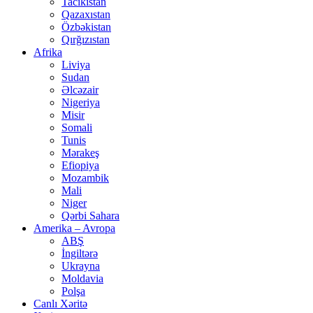
Tacikistan
Qazaxıstan
Özbəkistan
Qırğızıstan
Afrika
Liviya
Sudan
Əlcəzair
Nigeriya
Misir
Somali
Tunis
Mərakeş
Efiopiya
Mozambik
Mali
Niger
Qərbi Sahara
Amerika – Avropa
ABŞ
İngiltərə
Ukrayna
Moldavia
Polşa
Canlı Xəritə