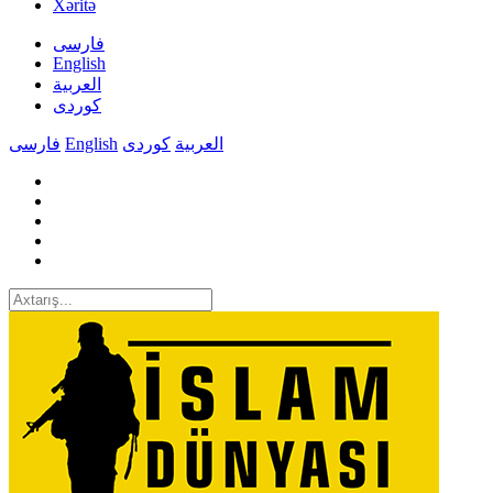
Xəritə
فارسی
English
العربیة
کوردی
فارسی
English
کوردی
العربیة