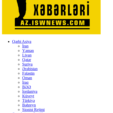
Qərbi Asiya
İran
Yəmən
Livan
Qətər
Suriya
Ərəbistan
Fələstin
Oman
İraq
BƏƏ
İordaniya
Küveyt
Türkiyə
Bəhreyn
Sionist Rejimi