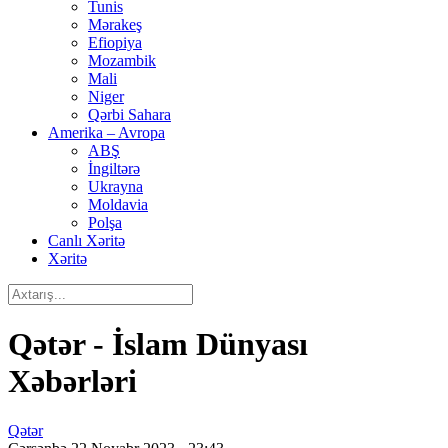
Tunis
Mərakeş
Efiopiya
Mozambik
Mali
Niger
Qərbi Sahara
Amerika – Avropa
ABŞ
İngiltərə
Ukrayna
Moldavia
Polşa
Canlı Xəritə
Xəritə
Qətər - İslam Dünyası
Xəbərləri
Qətər