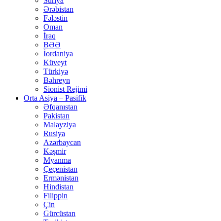
Suriya
Ərəbistan
Fələstin
Oman
İraq
BƏƏ
İordaniya
Küveyt
Türkiyə
Bəhreyn
Sionist Rejimi
Orta Asiya – Pasifik
Əfqanıstan
Pakistan
Malayziya
Rusiya
Azərbaycan
Kəşmir
Myanma
Çeçenistan
Ermənistan
Hindistan
Filippin
Çin
Gürcüstan