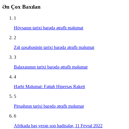
Ən Çox Baxılan
1
Hövsanın tarixi barədə ətraflı məlumat
2
Zığ qəsəbəsinin tarixi barədə ətraflı məlumat
3
Balaxanının tarixi barədə ətraflı məlumat
4
Hərbi Məlumat: Fəttah Hipersəs Raketi
5
Pirşağının tarixi barədə ətraflı məlumat
6
Afrikada baş verən son hadisələr, 11 Fevral 2022