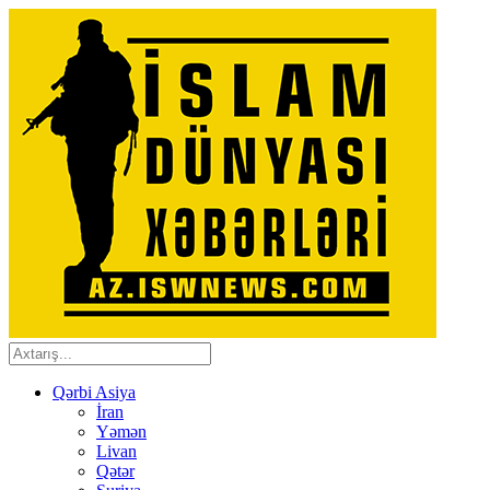
Qərbi Asiya
İran
Yəmən
Livan
Qətər