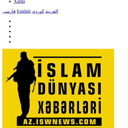
Xəritə
فارسی
English
کوردی
العربیة