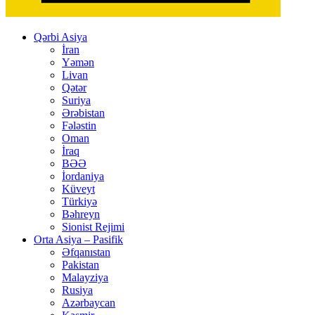
Qərbi Asiya
İran
Yəmən
Livan
Qətər
Suriya
Ərəbistan
Fələstin
Oman
İraq
BƏƏ
İordaniya
Küveyt
Türkiyə
Bəhreyn
Sionist Rejimi
Orta Asiya – Pasifik
Əfqanıstan
Pakistan
Malayziya
Rusiya
Azərbaycan