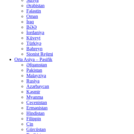
Suriya
Ərəbistan
Fələstin
Oman
İraq
BƏƏ
İordaniya
Küveyt
Türkiyə
Bəhreyn
Sionist Rejimi
Orta Asiya – Pasifik
Əfqanıstan
Pakistan
Malayziya
Rusiya
Azərbaycan
Kəşmir
Myanma
Çeçenistan
Ermənistan
Hindistan
Filippin
Çin
Gürcüstan