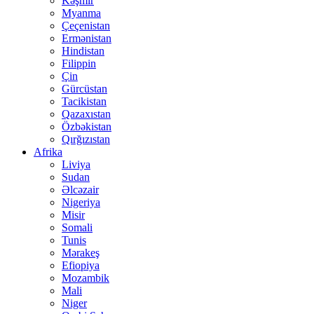
Kəşmir
Myanma
Çeçenistan
Ermənistan
Hindistan
Filippin
Çin
Gürcüstan
Tacikistan
Qazaxıstan
Özbəkistan
Qırğızıstan
Afrika
Liviya
Sudan
Əlcəzair
Nigeriya
Misir
Somali
Tunis
Mərakeş
Efiopiya
Mozambik
Mali
Niger