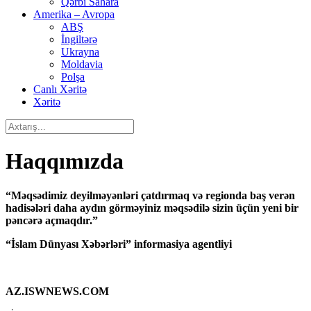
Qərbi Sahara
Amerika – Avropa
ABŞ
İngiltərə
Ukrayna
Moldavia
Polşa
Canlı Xəritə
Xəritə
Haqqımızda
“Məqsədimiz deyilməyənləri çatdırmaq və regionda baş verən
hadisələri daha aydın görməyiniz məqsədilə sizin üçün yeni bir
pəncərə açmaqdır.”
“İslam Dünyası Xəbərləri” informasiya agentliyi
AZ.ISWNEWS.COM