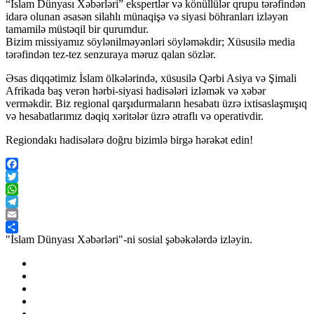
“İslam Dünyası Xəbərləri” ekspertlər və könüllülər qrupu tərəfindən
idarə olunan əsasən silahlı münaqişə və siyasi böhranları izləyən
tamamilə müstəqil bir qurumdur.
Bizim missiyamız söylənilməyənləri söyləməkdir; Xüsusilə media
tərəfindən tez-tez senzuraya məruz qalan sözlər.
Əsas diqqətimiz İslam ölkələrində, xüsusilə Qərbi Asiya və Şimali
Afrikada baş verən hərbi-siyasi hadisələri izləmək və xəbər
verməkdir. Biz regional qarşıdurmaların hesabatı üzrə ixtisaslaşmışıq
və hesabatlarımız dəqiq xəritələr üzrə ətraflı və operativdir.
Regiondakı hadisələrə doğru bizimlə birgə hərəkət edin!
Facebook
Twitter
WhatsApp
Telegram
Email
Share
"İslam Dünyası Xəbərləri"-ni sosial şəbəkələrdə izləyin.