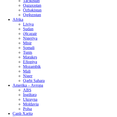
Tacikistan
Qazaxıstan
Özbəkistan
Qırğızıstan
Afrika
Liviya
Sudan
Əlcəzair
Nigeriya
Misir
Somali
Tunis
Mərakeş
Efiopiya
Mozambik
Mali
Niger
Qərbi Sahara
Amerika – Avropa
ABŞ
İngiltərə
Ukrayna
Moldavia
Polşa
Canlı Xəritə