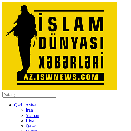
Qərbi Asiya
İran
Yəmən
Livan
Qətər