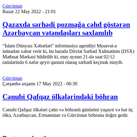
Gürcüstan
Bazar 22 May 2022 - 21:01
Qazaxda sərhədi pozmağa cəhd göstərən
Azərbaycan vətəndaşları saxlanılıb
“İslam Dünyası Xəbərləri” informasiya agentliyi Musavat-a
istinadən xəbər verir ki, bu barədə Dövlət Sərhəd Xidmətinin (DSX)
Mətbuat Mərkəzi bildirilib ki, may ayının 21-də saat 02:12
radələrində 6 nəfər qeyri qanuni olaraq sərhədi keçmək istəyib.
Gürcüstan
Çərşənbə axşamı 17 May 2022 - 06:30
Cənubi Qafqaz ölkələrindəki böhran
Cənubi Qafqaz ölkələri çətin və böhranlı günlərini yaşayır və hər üç
ölkə, Azərbaycan, Ermənistan və Gürcüstan böhrana doğru gedir.