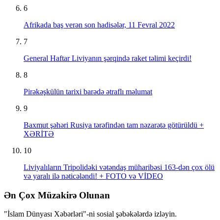
6
Afrikada baş verən son hadisələr, 11 Fevral 2022
7
General Haftar Liviyanın şərqində raket təlimi keçirdi!
8
Pirəkəşkülün tarixi barədə ətraflı məlumat
9
Baxmut şəhəri Rusiya tərəfindən tam nəzarətə götürüldü +
XƏRİTƏ
10
Liviyalıların Tripolidəki vətəndaş müharibəsi 163-dən çox ölü
və yaralı ilə nəticələndi! + FOTO və VİDEO
Ən Çox Müzakirə Olunan
"İslam Dünyası Xəbərləri"-ni sosial şəbəkələrdə izləyin.