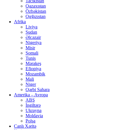
Tacikistan
Qazaxıstan
Özbəkistan
Qırğızıstan
Afrika
Liviya
Sudan
Əlcəzair
Nigeriya
Misir
Somali
Tunis
Mərakeş
Efiopiya
Mozambik
Mali
Niger
Qərbi Sahara
Amerika – Avropa
ABŞ
İngiltərə
Ukrayna
Moldavia
Polşa
Canlı Xəritə