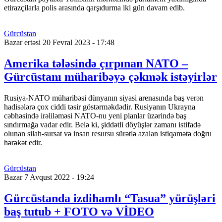
etirazçilarla polis arasında qarşıdurma iki gün davam edib.
Gürcüstan
Bazar ertəsi 20 Fevral 2023 - 17:48
Amerika tələsində çırpınan NATO –
Gürcüstanı müharibəyə çəkmək istəyirlər
Rusiya-NATO müharibəsi dünyanın siyasi arenasında baş verən
hadisələrə çox ciddi təsir göstərməkdədir. Rusiyanın Ukrayna
cəbhəsində irəliləməsi NATO-nu yeni planlar üzərində baş
sındırmağa vadar edir. Belə ki, şiddətli döyüşlər zamanı istifadə
olunan silah-sursat və insan resursu sürətlə azalan istiqamətə doğru
hərəkət edir.
Gürcüstan
Bazar 7 Avqust 2022 - 19:24
Gürcüstanda izdihamlı “Tasua” yürüşləri
baş tutub + FOTO və VİDEO