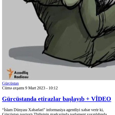
Gürcüstan
Cümə axşamı 9 Mart 2023 - 10:12
Gürcüstanda etirazlar başlayıb + VİDEO
“İslam Dünyası Xəbərləri” informasiya agentliyi xəbər verir ki,
Gürcüstan paytaxtı Tbilisinin mərkəzində parlament yaxınlığında