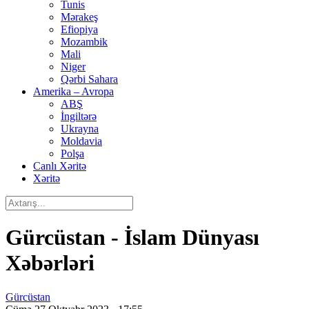
Tunis
Mərakeş
Efiopiya
Mozambik
Mali
Niger
Qərbi Sahara
Amerika – Avropa
ABŞ
İngiltərə
Ukrayna
Moldavia
Polşa
Canlı Xəritə
Xəritə
Gürcüstan - İslam Dünyası
Xəbərləri
Gürcüstan