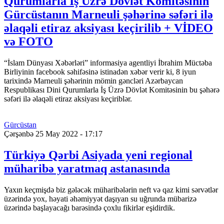
Qurumlarla İş Üzrə Dövlət Komitəsinin
Gürcüstanın Marneuli şəhərinə səfəri ilə
əlaqəli etiraz aksiyası keçirilib + VİDEO
və FOTO
“İslam Dünyası Xəbərləri” informasiya agentliyi İbrahim Müctəba
Birliyinin facebook səhifəsinə istinadən xəbər verir ki, 8 iyun
tarixində Marneuli şəhərinin mömin gəncləri Azərbaycan
Respublikası Dini Qurumlarla İş Üzrə Dövlət Komitəsinin bu şəhərə
səfəri ilə əlaqəli etiraz aksiyası keçiriblər.
Gürcüstan
Çərşənbə 25 May 2022 - 17:17
Türkiyə Qərbi Asiyada yeni regional
müharibə yaratmaq astanasında
Yaxın keçmişdə biz gələcək müharibələrin neft və qaz kimi sərvətlər
üzərində yox, həyati əhəmiyyət daşıyan su uğrunda mübarizə
üzərində başlayacağı barəsində çoxlu fikirlər eşidirdik.