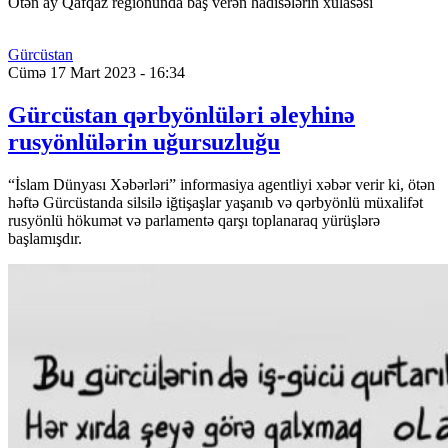
Ötən ay Qafqaz regionunda baş verən hadisələrin xülasəsi
Gürcüstan
Cümə 17 Mart 2023 - 16:34
Gürcüstan qərbyönlüləri əleyhinə
rusyönlülərin uğursuzluğu
“İslam Dünyası Xəbərləri” informasiya agentliyi xəbər verir ki, ötən
həftə Gürcüstanda silsilə iğtişaşlar yaşanıb və qərbyönlü müxalifət
rusyönlü hökumət və parlamentə qarşı toplanaraq yürüşlərə
başlamışdır.