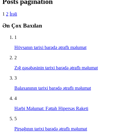
Posts pagination
1
2
İrəli
Ən Çox Baxılan
1
Hövsanın tarixi barədə ətraflı məlumat
2
Zığ qəsəbəsinin tarixi barədə ətraflı məlumat
3
Balaxanının tarixi barədə ətraflı məlumat
4
Hərbi Məlumat: Fəttah Hipersəs Raketi
5
Pirşağının tarixi barədə ətraflı məlumat