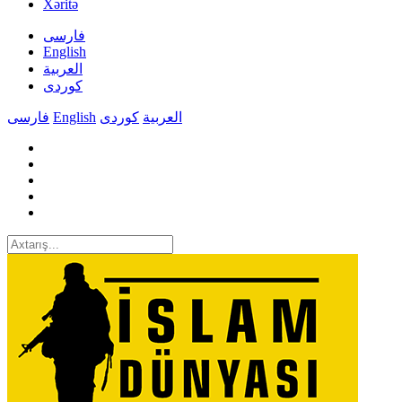
Xəritə
فارسی
English
العربیة
کوردی
فارسی
English
کوردی
العربیة