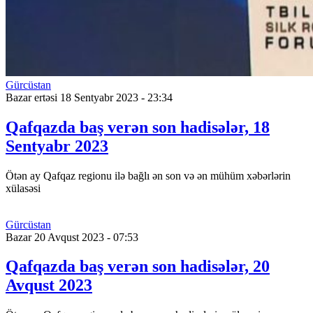
Gürcüstan
Bazar ertəsi 18 Sentyabr 2023 - 23:34
Qafqazda baş verən son hadisələr, 18
Sentyabr 2023
Ötən ay Qafqaz regionu ilə bağlı ən son və ən mühüm xəbərlərin
xülasəsi
Gürcüstan
Bazar 20 Avqust 2023 - 07:53
Qafqazda baş verən son hadisələr, 20
Avqust 2023