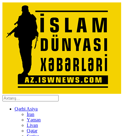
Qərbi Asiya
İran
Yəmən
Livan
Qətər