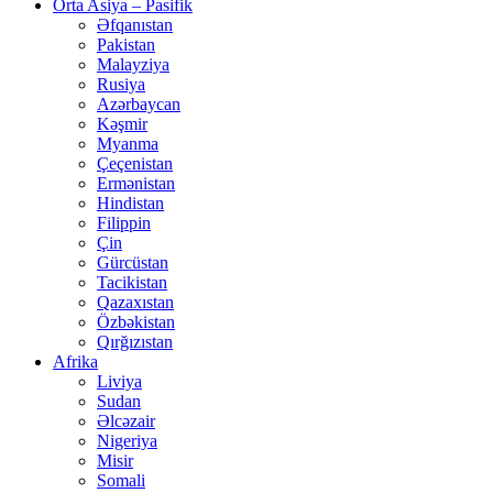
Orta Asiya – Pasifik
Əfqanıstan
Pakistan
Malayziya
Rusiya
Azərbaycan
Kəşmir
Myanma
Çeçenistan
Ermənistan
Hindistan
Filippin
Çin
Gürcüstan
Tacikistan
Qazaxıstan
Özbəkistan
Qırğızıstan
Afrika
Liviya
Sudan
Əlcəzair
Nigeriya
Misir
Somali