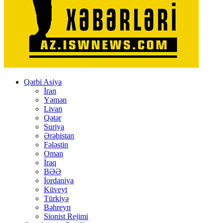
Qərbi Asiya
İran
Yəmən
Livan
Qətər
Suriya
Ərəbistan
Fələstin
Oman
İraq
BƏƏ
İordaniya
Küveyt
Türkiyə
Bəhreyn
Sionist Rejimi