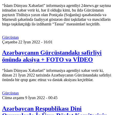
“İslam Dünyası Xəbərləri” informasiya agentliyi 24news.ge saytına
istinadən xəbər verir ki, hər il olduğu kimi, bu ildə Gürcüstanın
paytaxtı Tbilisiyə yaxın olan Poniçala (Soğanlıq) qəsəbəsində və
Marneuli şəhərində fəaliyyət göstərən dini təşkilatlar və məscidlərin
birgə təşkilatçılığı ilə izdihamlı “Tasua” mərasimləri keçirilib.
Gürcüstan
Çərşənbə 22 İyun 2022 - 16:01
Azərbaycanın Gürcüstandakı səfirliyi
önündə aksiya + FOTO və VİDEO
“İslam Dünyası Xəbərləri” informasiya agentliyi xəbər verir ki,
dünən 21 İyun 2022 tarixində Azərbaycanın Gürcüstandakı səfirliyi
önündə bir qrup gənc etiraz və dəstək aksiyası keçiriblər.
Gürcüstan
Cümə axşamı 9 İyun 2022 - 00:45
Azərbaycan Respublikası Dini