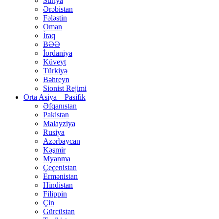
Suriya
Ərəbistan
Fələstin
Oman
İraq
BƏƏ
İordaniya
Küveyt
Türkiyə
Bəhreyn
Sionist Rejimi
Orta Asiya – Pasifik
Əfqanıstan
Pakistan
Malayziya
Rusiya
Azərbaycan
Kəşmir
Myanma
Çeçenistan
Ermənistan
Hindistan
Filippin
Çin
Gürcüstan