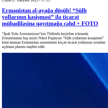
Cümə 27 Oktyabr 2023 - 17:55
Ermənistan əl-ayağa düşüb! “Sülh
yollarının kəsişməsi” ilə ticarət
mübadiləsinə qayıtmağa cəhd + FOTO
“İpək Yolu Assosiasiyası”nın Tbilisidə keçirilən iclasında
Ermənistanın baş naziri Nikol Paşinyan “Sülh yollarının kəsişməsi”
kimi tanınan Ermənistan ərazisindən keçən ticarət yollarının yenidən
açılması planını təqdim edib.