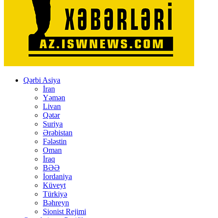
Qərbi Asiya
İran
Yəmən
Livan
Qətər
Suriya
Ərəbistan
Fələstin
Oman
İraq
BƏƏ
İordaniya
Küveyt
Türkiyə
Bəhreyn
Sionist Rejimi