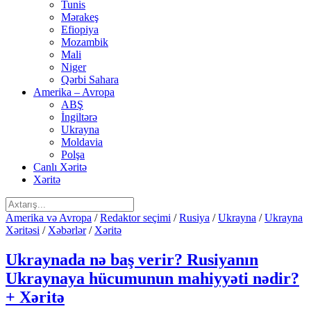
Tunis
Mərakeş
Efiopiya
Mozambik
Mali
Niger
Qərbi Sahara
Amerika – Avropa
ABŞ
İngiltərə
Ukrayna
Moldavia
Polşa
Canlı Xəritə
Xəritə
Amerika və Avropa
/
Redaktor seçimi
/
Rusiya
/
Ukrayna
/
Ukrayna
Xəritəsi
/
Xəbərlər
/
Xəritə
Ukraynada nə baş verir? Rusiyanın
Ukraynaya hücumunun mahiyyəti nədir?
+ Xəritə