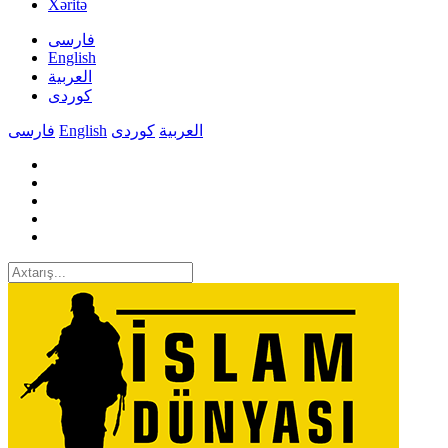
Xəritə
فارسی
English
العربیة
کوردی
فارسی
English
کوردی
العربیة