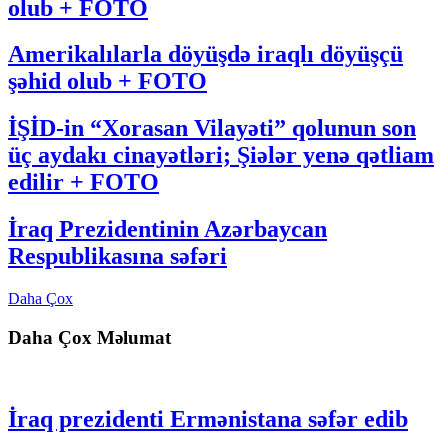
olub + FOTO
Amerikalılarla döyüşdə iraqlı döyüşçü
şəhid olub + FOTO
İŞİD-in “Xorasan Vilayəti” qolunun son
üç aydakı cinayətləri; Şiələr yenə qətliam
edilir + FOTO
İraq Prezidentinin Azərbaycan
Respublikasına səfəri
Daha Çox
Daha Çox Məlumat
İraq prezidenti Ermənistana səfər edib