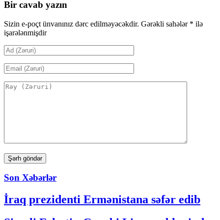
Bir cavab yazın
Sizin e-poçt ünvanınız dərc edilməyəcəkdir.
Gərəkli sahələr
*
ilə
işarələnmişdir
Son Xəbərlər
İraq prezidenti Ermənistana səfər edib