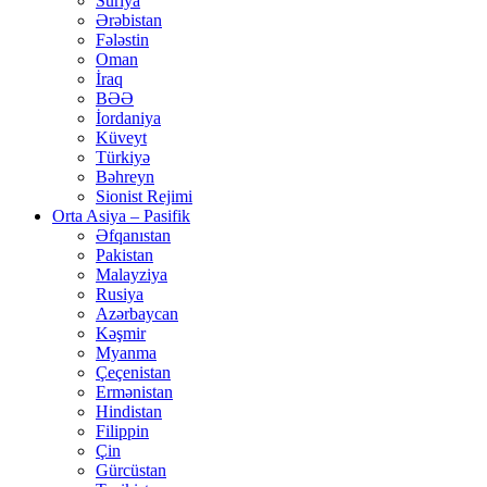
Suriya
Ərəbistan
Fələstin
Oman
İraq
BƏƏ
İordaniya
Küveyt
Türkiyə
Bəhreyn
Sionist Rejimi
Orta Asiya – Pasifik
Əfqanıstan
Pakistan
Malayziya
Rusiya
Azərbaycan
Kəşmir
Myanma
Çeçenistan
Ermənistan
Hindistan
Filippin
Çin
Gürcüstan