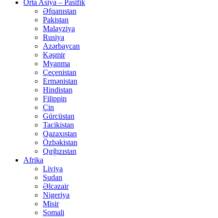
Orta Asiya – Pasifik
Əfqanıstan
Pakistan
Malayziya
Rusiya
Azərbaycan
Kəşmir
Myanma
Çeçenistan
Ermənistan
Hindistan
Filippin
Çin
Gürcüstan
Tacikistan
Qazaxıstan
Özbəkistan
Qırğızıstan
Afrika
Liviya
Sudan
Əlcəzair
Nigeriya
Misir
Somali