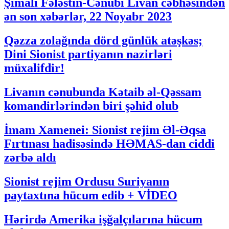
Şimali Fələstin-Cənubi Livan cəbhəsindən
ən son xəbərlər, 22 Noyabr 2023
Qəzza zolağında dörd günlük atəşkəs;
Dini Sionist partiyanın nazirləri
müxalifdir!
Livanın cənubunda Kətaib əl-Qəssam
komandirlərindən biri şəhid olub
İmam Xamenei: Sionist rejim Əl-Əqsa
Fırtınası hadisəsində HƏMAS-dan ciddi
zərbə aldı
Sionist rejim Ordusu Suriyanın
paytaxtına hücum edib + VİDEO
Hərirdə Amerika işğalçılarına hücum