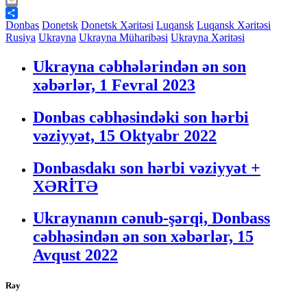
Telegram
Email
Share
Donbas
Donetsk
Donetsk Xəritəsi
Luqansk
Luqansk Xəritəsi
Rusiya
Ukrayna
Ukrayna Müharibəsi
Ukrayna Xəritəsi
Ukrayna cəbhələrindən ən son
xəbərlər, 1 Fevral 2023
Donbas cəbhəsindəki son hərbi
vəziyyət, 15 Oktyabr 2022
Donbasdakı son hərbi vəziyyət +
XƏRİTƏ
Ukraynanın cənub-şərqi, Donbass
cəbhəsindən ən son xəbərlər, 15
Avqust 2022
Rəy