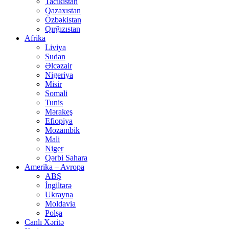
Tacikistan
Qazaxıstan
Özbəkistan
Qırğızıstan
Afrika
Liviya
Sudan
Əlcəzair
Nigeriya
Misir
Somali
Tunis
Mərakeş
Efiopiya
Mozambik
Mali
Niger
Qərbi Sahara
Amerika – Avropa
ABŞ
İngiltərə
Ukrayna
Moldavia
Polşa
Canlı Xəritə