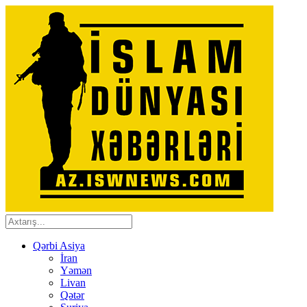
Qərbi Asiya
İran
Yəmən
Livan
Qətər