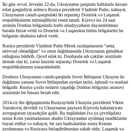
İki gün əvvəl, fevralın 22-də, Ukraynanın şərqində həftələrlə davam
edən gərginliyin ardınca Rusiya prezidenti Vladimir Putin, nəhayət,
Ukraynanın cənub-şərqindəki iki separatçı Donetsk və Luqansk
respublikalarını müstəqilliyini rəsmi tanıdı. Kiyevə isə 24 saat
ərzində Donbas bölgəsində hərbi əməliyyatların dayandırılması
barədə fürsət verdi və Donetsk və Luqanskın bütün bölgələrini bu
bölgənin əhalisinə təhvil verdi.
Rusiya prezidenti Vladimir Putin Minsk razılaşmasının “artıq
mövcud olmadığını” və onun dağılmasında Ukraynanın günahkar
olduğunu bildirib. Qeyd edək ki, Donbasda adı çəkilən ərazilərin
demək olar ki, yarısı hazırda separatçı Donetsk və Luqansk
respublikalarının nəzarətindədir.
Donbass Ukraynanın cənub-şərqində Sovet İttifaqının Ukrayna ilə
dağılması zamanı Sovet İttifaqından ayrılan tarixi, iqtisadi və mədəni
bölgədir. Rusiya çoxlu rusların yaşadığı Donbas bölgəsini ənənəvi
ərazisinin bir hissəsi hesab edir.
2014-cü ilin iğtişaşlarında Rusiyayönlü Ukrayna prezidenti Viktor
Yanukoviç devrildi və Ukraynanın paytaxtı Kiyevdə hakimiyyətə
avropapərəst siyasətçilər gəldi. Bu inqilabdan (və ya çevrilişdən)
sonra Krım yarımadasının əhalisi Ukraynadan ayrılmaq istədiklərini
bəyan etdilər və nəhayət, bir sıra hadisələrdən sonra Krımın
ayrılmasına və Rusiyaya birləşdirilməsinə səbəb oldu. Luqansk və