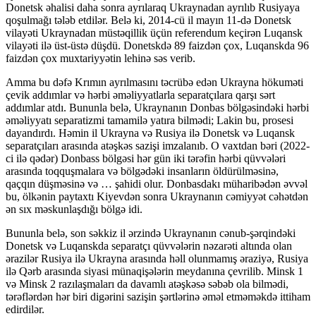
Donetsk əhalisi daha sonra ayrılaraq Ukraynadan ayrılıb Rusiyaya
qoşulmağı tələb etdilər. Belə ki, 2014-cü il mayın 11-də Donetsk
vilayəti Ukraynadan müstəqillik üçün referendum keçirən Luqansk
vilayəti ilə üst-üstə düşdü. Donetskdə 89 faizdən çox, Luqanskda 96
faizdən çox muxtariyyətin lehinə səs verib.
Amma bu dəfə Krımın ayrılmasını təcrübə edən Ukrayna hökuməti
çevik addımlar və hərbi əməliyyatlarla separatçılara qarşı sərt
addımlar atdı. Bununla belə, Ukraynanın Donbas bölgəsindəki hərbi
əməliyyatı separatizmi tamamilə yatıra bilmədi; Lakin bu, prosesi
dayandırdı. Həmin il Ukrayna və Rusiya ilə Donetsk və Luqansk
separatçıları arasında atəşkəs sazişi imzalanıb. O vaxtdan bəri (2022-
ci ilə qədər) Donbass bölgəsi hər gün iki tərəfin hərbi qüvvələri
arasında toqquşmalara və bölgədəki insanların öldürülməsinə,
qaçqın düşməsinə və … şahidi olur. Donbasdakı müharibədən əvvəl
bu, ölkənin paytaxtı Kiyevdən sonra Ukraynanın cəmiyyət cəhətdən
ən sıx məskunlaşdığı bölgə idi.
Bununla belə, son səkkiz il ərzində Ukraynanın cənub-şərqindəki
Donetsk və Luqanskda separatçı qüvvələrin nəzarəti altında olan
ərazilər Rusiya ilə Ukrayna arasında həll olunmamış əraziyə, Rusiya
ilə Qərb arasında siyasi münaqişələrin meydanına çevrilib. Minsk 1
və Minsk 2 razılaşmaları da davamlı atəşkəsə səbəb ola bilmədi,
tərəflərdən hər biri digərini sazişin şərtlərinə əməl etməməkdə ittiham
edirdilər.