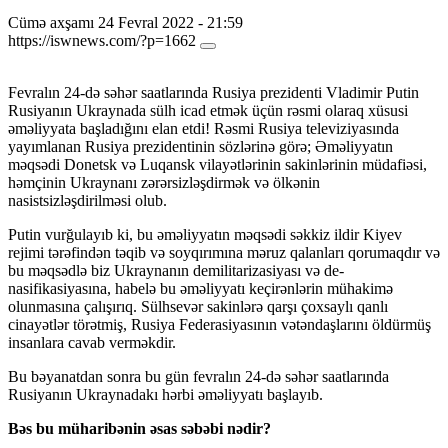
Cümə axşamı 24 Fevral 2022 - 21:59
https://iswnews.com/?p=1662
Fevralın 24-də səhər saatlarında Rusiya prezidenti Vladimir Putin
Rusiyanın Ukraynada sülh icad etmək üçün rəsmi olaraq xüsusi
əməliyyata başladığını elan etdi! Rəsmi Rusiya televiziyasında
yayımlanan Rusiya prezidentinin sözlərinə görə; Əməliyyatın
məqsədi Donetsk və Luqansk vilayətlərinin sakinlərinin müdafiəsi,
həmçinin Ukraynanı zərərsizləşdirmək və ölkənin
nasistsizləşdirilməsi olub.
Putin vurğulayıb ki, bu əməliyyatın məqsədi səkkiz ildir Kiyev
rejimi tərəfindən təqib və soyqırımına məruz qalanları qorumaqdır və
bu məqsədlə biz Ukraynanın demilitarizasiyası və de-
nasifikasiyasına, habelə bu əməliyyatı keçirənlərin mühakimə
olunmasına çalışırıq. Sülhsevər sakinlərə qarşı çoxsaylı qanlı
cinayətlər törətmiş, Rusiya Federasiyasının vətəndaşlarını öldürmüş
insanlara cavab verməkdir.
Bu bəyanatdan sonra bu gün fevralın 24-də səhər saatlarında
Rusiyanın Ukraynadakı hərbi əməliyyatı başlayıb.
Bəs bu müharibənin əsas səbəbi nədir?