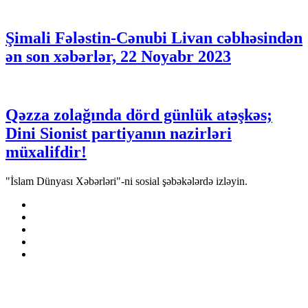
Şimali Fələstin-Cənubi Livan cəbhəsindən
ən son xəbərlər, 22 Noyabr 2023
Qəzza zolağında dörd günlük atəşkəs;
Dini Sionist partiyanın nazirləri
müxalifdir!
"İslam Dünyası Xəbərləri"-ni sosial şəbəkələrdə izləyin.