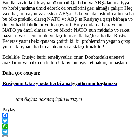
Bu illər ərzində Ukrayna hökuməti Qərbdən və ABŞ-dan maliyyə
və hərbi yardıma ümid edərək öz ərazilərini geri almağa çalışır; Heç
vaxt baş tutmayan və əksinə, ABŞ-ın Ukraynada təsirinin artması ilə
bu ölkə praktiki olaraq NATO və ABŞ-ın Rusiyaya qarşı birbaşa və
dolayı hərbi təhdidlər yerinə çevirdi. Bu yaxınlarda Ukraynanın
NATO-ya daxil olması və bu ölkədə NATO-nun müdafiə və raket
bazaları və sistemlərinin yerləşdirilməsi ilə bağlı sərhədlər Rusiya
Federasiyasını belə qənaətə gətirdi ki, bu problemdən yeganə çıxış
yolu Ukraynanı hərbi cəhətdən zərərsizləşdirmək idi!
Beləliklə, Rusiya hərbi əməliyyatları onun Donbasdakı ənənəvi
ərazilərini və bəlkə də bütün Ukraynanı işğal etmək üçün başladı.
Daha çox oxuyun:
Rusiyanın Ukraynada hərbi əməliyyatlarının başlaması
Tam ölçüdə baxmaq üçün klikləyin
Paylaş:
Facebook
Twitter
WhatsApp