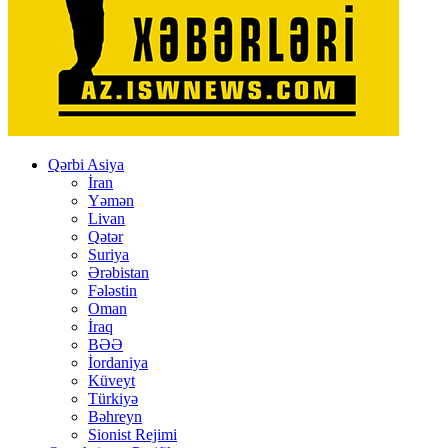
Qərbi Asiya
İran
Yəmən
Livan
Qətər
Suriya
Ərəbistan
Fələstin
Oman
İraq
BƏƏ
İordaniya
Küveyt
Türkiyə
Bəhreyn
Sionist Rejimi