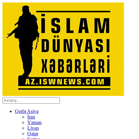
Qərbi Asiya
İran
Yəmən
Livan
Qətər