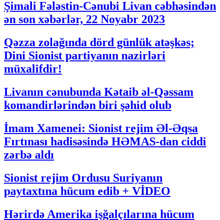
Şimali Fələstin-Cənubi Livan cəbhəsindən
ən son xəbərlər, 22 Noyabr 2023
Qəzza zolağında dörd günlük atəşkəs;
Dini Sionist partiyanın nazirləri
müxalifdir!
Livanın cənubunda Kətaib əl-Qəssam
komandirlərindən biri şəhid olub
İmam Xamenei: Sionist rejim Əl-Əqsa
Fırtınası hadisəsində HƏMAS-dan ciddi
zərbə aldı
Sionist rejim Ordusu Suriyanın
paytaxtına hücum edib + VİDEO
Hərirdə Amerika işğalçılarına hücum