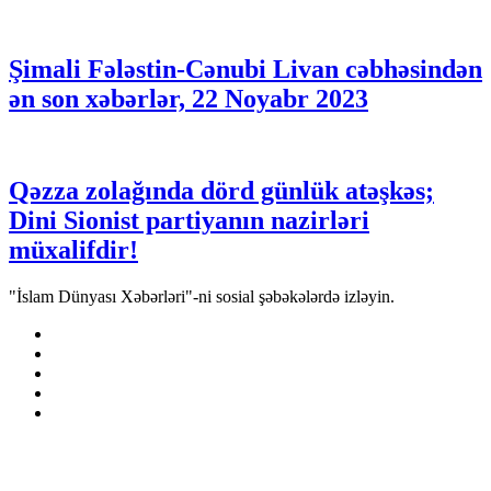
Şimali Fələstin-Cənubi Livan cəbhəsindən
ən son xəbərlər, 22 Noyabr 2023
Qəzza zolağında dörd günlük atəşkəs;
Dini Sionist partiyanın nazirləri
müxalifdir!
"İslam Dünyası Xəbərləri"-ni sosial şəbəkələrdə izləyin.