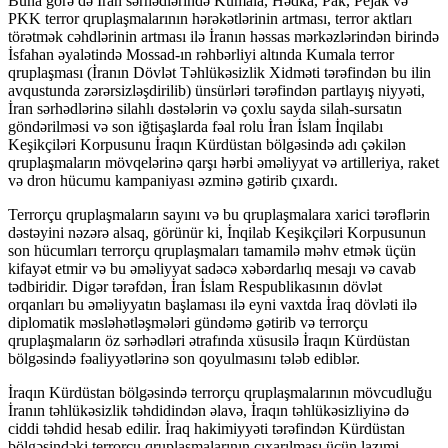
Buna görə də İran sərhədlərində Kumala, Hədka, Pak, Pejak və
PKK terror qruplaşmalarının hərəkətlərinin artması, terror aktları
törətmək cəhdlərinin artması ilə İranın həssas mərkəzlərindən birində
İsfahan əyalətində Mossad-ın rəhbərliyi altında Kumala terror
qruplaşması (İranın Dövlət Təhlükəsizlik Xidməti tərəfindən bu ilin
avqustunda zərərsizləşdirilib) ünsürləri tərəfindən partlayış niyyəti,
İran sərhədlərinə silahlı dəstələrin və çoxlu sayda silah-sursatın
göndərilməsi və son iğtişaşlarda fəal rolu İran İslam İnqilabı
Keşikçiləri Korpusunu İraqın Kürdüstan bölgəsində adı çəkilən
qruplaşmaların mövqelərinə qarşı hərbi əməliyyat və artilleriya, raket
və dron hücumu kampaniyası əzminə gətirib çıxardı.
Terrorçu qruplaşmaların sayını və bu qruplaşmalara xarici tərəflərin
dəstəyini nəzərə alsaq, görünür ki, İnqilab Keşikçiləri Korpusunun
son hücumları terrorçu qruplaşmaları tamamilə məhv etmək üçün
kifayət etmir və bu əməliyyat sadəcə xəbərdarlıq mesajı və cavab
tədbiridir. Digər tərəfdən, İran İslam Respublikasının dövlət
orqanları bu əməliyyatın başlaması ilə eyni vaxtda İraq dövləti ilə
diplomatik məsləhətləşmələri gündəmə gətirib və terrorçu
qruplaşmaların öz sərhədləri ətrafında xüsusilə İraqın Kürdüstan
bölgəsində fəaliyyətlərinə son qoyulmasını tələb ediblər.
İraqın Kürdüstan bölgəsində terrorçu qruplaşmalarının mövcudluğu
İranın təhlükəsizlik təhdidindən əlavə, İraqın təhlükəsizliyinə də
ciddi təhdid hesab edilir. İraq hakimiyyəti tərəfindən Kürdüstan
bölgəsindəki terrorçu qruplaşmalarının çıxarılması üçün lazımi