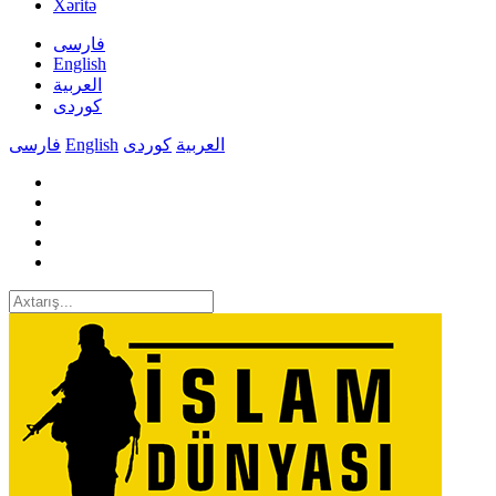
Xəritə
فارسی
English
العربیة
کوردی
فارسی
English
کوردی
العربیة