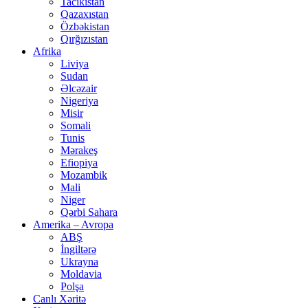
Tacikistan
Qazaxıstan
Özbəkistan
Qırğızıstan
Afrika
Liviya
Sudan
Əlcəzair
Nigeriya
Misir
Somali
Tunis
Mərakeş
Efiopiya
Mozambik
Mali
Niger
Qərbi Sahara
Amerika – Avropa
ABŞ
İngiltərə
Ukrayna
Moldavia
Polşa
Canlı Xəritə