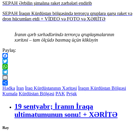
SEPAH Ərbilin şimalına raket zərbələri endirib
SEPAH İraqın Kürdüstan bölgəsində terrorçu qruplara qarşı raket və
dron hücumları etdi + VİDEO və FOTO və XƏRİTƏ
İranın qərb sərhədlərində terrorçu qruplaşmalarının
xəritəsi – tam ölçüdə baxmaq üçün klikləyin
Paylaş:
Facebook
Twitter
WhatsApp
Telegram
Email
Share
Hədka
İran
İraq Kürdüstanının Xəritəsi
İraqın Kürdüstan Bölgəsi
Kumala
Kürdüstan Bölgəsi
PAK
Pejak
19 sentyabr; İranın İraqa
ultimatumunun sonu! + XƏRİTƏ
Rəy