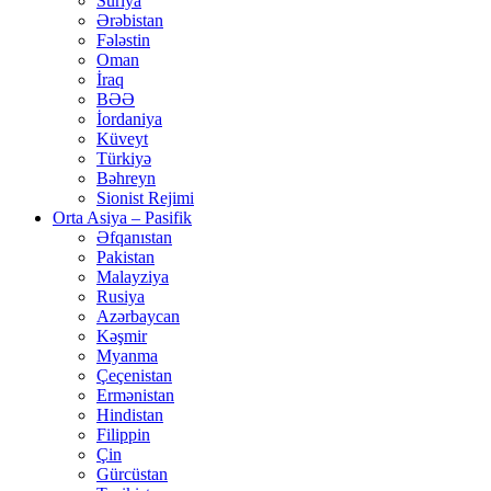
Suriya
Ərəbistan
Fələstin
Oman
İraq
BƏƏ
İordaniya
Küveyt
Türkiyə
Bəhreyn
Sionist Rejimi
Orta Asiya – Pasifik
Əfqanıstan
Pakistan
Malayziya
Rusiya
Azərbaycan
Kəşmir
Myanma
Çeçenistan
Ermənistan
Hindistan
Filippin
Çin
Gürcüstan