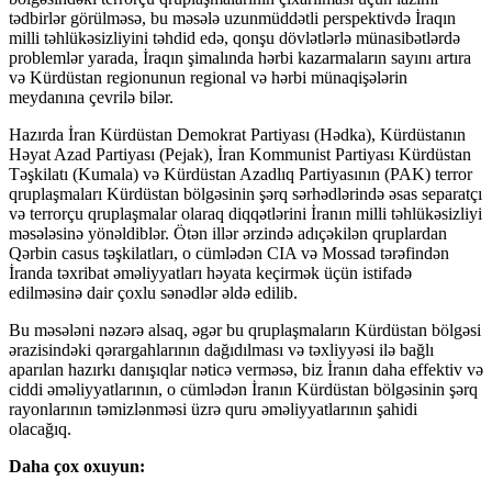
tədbirlər görülməsə, bu məsələ uzunmüddətli perspektivdə İraqın
milli təhlükəsizliyini təhdid edə, qonşu dövlətlərlə münasibətlərdə
problemlər yarada, İraqın şimalında hərbi kazarmaların sayını artıra
və Kürdüstan regionunun regional və hərbi münaqişələrin
meydanına çevrilə bilər.
Hazırda İran Kürdüstan Demokrat Partiyası (Hədka), Kürdüstanın
Həyat Azad Partiyası (Pejak), İran Kommunist Partiyası Kürdüstan
Təşkilatı (Kumala) və Kürdüstan Azadlıq Partiyasının (PAK) terror
qruplaşmaları Kürdüstan bölgəsinin şərq sərhədlərində əsas separatçı
və terrorçu qruplaşmalar olaraq diqqətlərini İranın milli təhlükəsizliyi
məsələsinə yönəldiblər. Ötən illər ərzində adıçəkilən qruplardan
Qərbin casus təşkilatları, o cümlədən CIA və Mossad tərəfindən
İranda təxribat əməliyyatları həyata keçirmək üçün istifadə
edilməsinə dair çoxlu sənədlər əldə edilib.
Bu məsələni nəzərə alsaq, əgər bu qruplaşmaların Kürdüstan bölgəsi
ərazisindəki qərargahlarının dağıdılması və təxliyyəsi ilə bağlı
aparılan hazırkı danışıqlar nəticə verməsə, biz İranın daha effektiv və
ciddi əməliyyatlarının, o cümlədən İranın Kürdüstan bölgəsinin şərq
rayonlarının təmizlənməsi üzrə quru əməliyyatlarının şahidi
olacağıq.
Daha çox oxuyun: