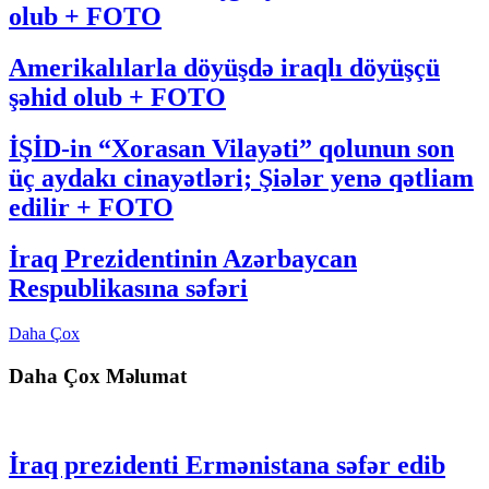
olub + FOTO
Amerikalılarla döyüşdə iraqlı döyüşçü
şəhid olub + FOTO
İŞİD-in “Xorasan Vilayəti” qolunun son
üç aydakı cinayətləri; Şiələr yenə qətliam
edilir + FOTO
İraq Prezidentinin Azərbaycan
Respublikasına səfəri
Daha Çox
Daha Çox Məlumat
İraq prezidenti Ermənistana səfər edib