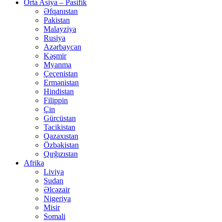
Orta Asiya – Pasifik
Əfqanıstan
Pakistan
Malayziya
Rusiya
Azərbaycan
Kəşmir
Myanma
Çeçenistan
Ermənistan
Hindistan
Filippin
Çin
Gürcüstan
Tacikistan
Qazaxıstan
Özbəkistan
Qırğızıstan
Afrika
Liviya
Sudan
Əlcəzair
Nigeriya
Misir
Somali