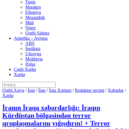
Tunis
Mərakeş
Efiopiya
Mozambik
Mali
Niger
Qərbi Sahara
Amerika – Avropa
ABŞ
İngiltərə
Ukrayna
Moldavia
Polşa
Canlı Xəritə
Xəritə
Qərbi Asiya
/
İran
/
İraq
/
İraq Xəritəsi
/
Redaktor seçimi
/
Xəbərlər
/
Xəritə
İranın İraqa xəbərdarlığı: İraqın
Kürdüstan bölgəsindən terror
qruplaşmalarını yığışdırın! + Terror