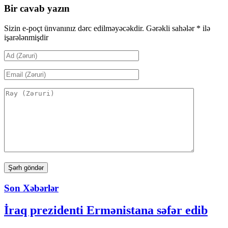
Bir cavab yazın
Sizin e-poçt ünvanınız dərc edilməyəcəkdir.
Gərəkli sahələr
*
ilə
işarələnmişdir
Son Xəbərlər
İraq prezidenti Ermənistana səfər edib