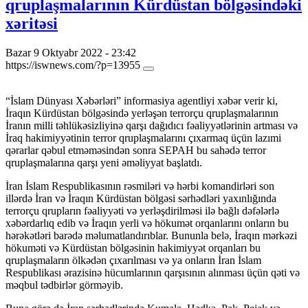
qruplaşmalarının Kürdüstan bölgəsindəki
xəritəsi
Bazar 9 Oktyabr 2022 - 23:42
https://iswnews.com/?p=13955
“İslam Dünyası Xəbərləri” informasiya agentliyi xəbər verir ki,
İraqın Kürdüstan bölgəsində yerləşən terrorçu qruplaşmalarının
İranın milli təhlükəsizliyinə qarşı dağıdıcı fəaliyyətlərinin artması və
İraq hakimiyyətinin terror qruplaşmalarını çıxarmaq üçün lazımi
qərarlar qəbul etməməsindən sonra SEPAH bu sahədə terror
qruplaşmalarına qarşı yeni əməliyyat başlatdı.
İran İslam Respublikasının rəsmiləri və hərbi komandirləri son
illərdə İran və İraqın Kürdüstan bölgəsi sərhədləri yaxınlığında
terrorçu qrupların fəaliyyəti və yerləşdirilməsi ilə bağlı dəfələrlə
xəbərdarlıq edib və İraqın yerli və hökumət orqanlarını onların bu
hərəkətləri barədə məlumatlandırıblar. Bununla belə, İraqın mərkəzi
hökuməti və Kürdüstan bölgəsinin hakimiyyət orqanları bu
qruplaşmaların ölkədən çıxarılması və ya onların İran İslam
Respublikası ərazisinə hücumlarının qarşısının alınması üçün qəti və
məqbul tədbirlər görməyib.