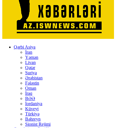
Qərbi Asiya
İran
Yəmən
Livan
Qətər
Suriya
Ərəbistan
Fələstin
Oman
İraq
BƏƏ
İordaniya
Küveyt
Türkiyə
Bəhreyn
Sionist Rejimi