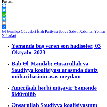
Paylaş:
Facebook
Twitter
WhatsApp
Telegram
Email
Share
Əl-Əmaliqə Qüvvələri
İslah Partiyası
Şəbvə
Şəbvə Xəbərləri
Yəmən
Xəbərləri
Yəməndə baş verən son hadisələr, 03
Oktyabr 2023
Bab Əl-Məndəb; Ənsarullah və
Səudiyyə koalisiyası arasında dəniz
müharibəsinin əsas meydanı
Amerikalı hərbi müşavir Yəməndə
öldürülüb
Ənsarullah Səudiyyə koalisiyasının