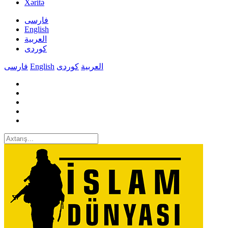
Xəritə
فارسی
English
العربیة
کوردی
فارسی
English
کوردی
العربیة