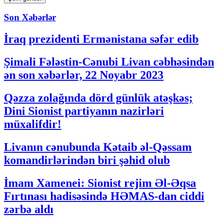
Son Xəbərlər
İraq prezidenti Ermənistana səfər edib
Şimali Fələstin-Cənubi Livan cəbhəsindən
ən son xəbərlər, 22 Noyabr 2023
Qəzza zolağında dörd günlük atəşkəs;
Dini Sionist partiyanın nazirləri
müxalifdir!
Livanın cənubunda Kətaib əl-Qəssam
komandirlərindən biri şəhid olub
İmam Xamenei: Sionist rejim Əl-Əqsa
Fırtınası hadisəsində HƏMAS-dan ciddi
zərbə aldı