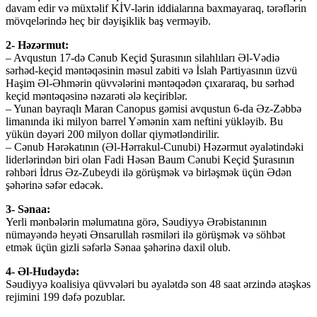
davam edir və müxtəlif KİV-lərin iddialarına baxmayaraq, tərəflərin
mövqelərində heç bir dəyişiklik baş verməyib.
2- Həzərmut:
– Avqustun 17-də Cənub Keçid Şurasının silahlıları Əl-Vədiə
sərhəd-keçid məntəqəsinin məsul zabiti və İslah Partiyasının üzvü
Haşim Əl-Əhmərin qüvvələrini məntəqədən çıxararaq, bu sərhəd
keçid məntəqəsinə nəzarəti ələ keçiriblər.
– Yunan bayraqlı Maran Canopus gəmisi avqustun 6-da Əz-Zəbbə
limanında iki milyon barrel Yəmənin xam neftini yükləyib. Bu
yükün dəyəri 200 milyon dollar qiymətləndirilir.
– Cənub Hərəkatının (Əl-Hərrakul-Cunubi) Həzərmut əyalətindəki
liderlərindən biri olan Fadi Həsən Baum Cənubi Keçid Şurasının
rəhbəri İdrus Əz-Zubeydi ilə görüşmək və birləşmək üçün Ədən
şəhərinə səfər edəcək.
3- Sənaa:
Yerli mənbələrin məlumatına görə, Səudiyyə Ərəbistanının
nümayəndə heyəti Ənsarullah rəsmiləri ilə görüşmək və söhbət
etmək üçün gizli səfərlə Sənaa şəhərinə daxil olub.
4- Əl-Hudəydə:
Səudiyyə koalisiya qüvvələri bu əyalətdə son 48 saat ərzində atəşkəs
rejimini 199 dəfə pozublar.