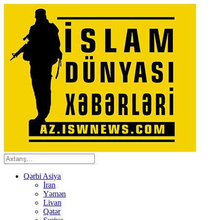
Qərbi Asiya
İran
Yəmən
Livan
Qətər