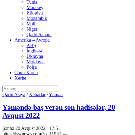
Tunis
Mərakeş
Efiopiya
Mozambik
Mali
Niger
Qərbi Sahara
Amerika – Avropa
ABŞ
İngiltərə
Ukrayna
Moldavia
Polşa
Canlı Xəritə
Xəritə
Qərbi Asiya
/
Xəbərlər
/
Yəmən
Yəməndə baş verən son hadisələr, 20
Avqust 2022
Şənbə 20 Avqust 2022 - 17:51
https://iswnews.com/?p=11957