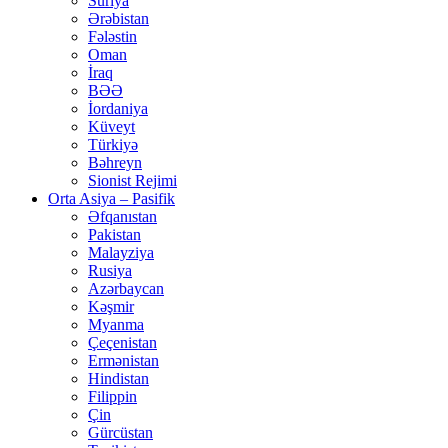
Suriya
Ərəbistan
Fələstin
Oman
İraq
BƏƏ
İordaniya
Küveyt
Türkiyə
Bəhreyn
Sionist Rejimi
Orta Asiya – Pasifik
Əfqanıstan
Pakistan
Malayziya
Rusiya
Azərbaycan
Kəşmir
Myanma
Çeçenistan
Ermənistan
Hindistan
Filippin
Çin
Gürcüstan