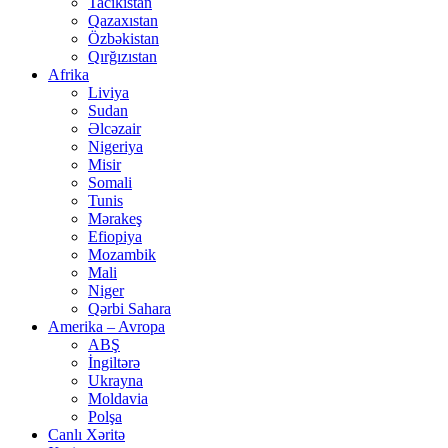
Tacikistan
Qazaxıstan
Özbəkistan
Qırğızıstan
Afrika
Liviya
Sudan
Əlcəzair
Nigeriya
Misir
Somali
Tunis
Mərakeş
Efiopiya
Mozambik
Mali
Niger
Qərbi Sahara
Amerika – Avropa
ABŞ
İngiltərə
Ukrayna
Moldavia
Polşa
Canlı Xəritə