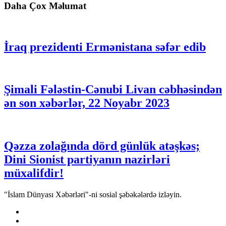
Daha Çox Məlumat
İraq prezidenti Ermənistana səfər edib
Şimali Fələstin-Cənubi Livan cəbhəsindən
ən son xəbərlər, 22 Noyabr 2023
Qəzza zolağında dörd günlük atəşkəs;
Dini Sionist partiyanın nazirləri
müxalifdir!
"İslam Dünyası Xəbərləri"-ni sosial şəbəkələrdə izləyin.