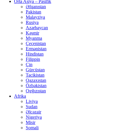
Orta Asiya – Pasifik
Əfqanıstan
Pakistan
Malayziya
Rusiya
Azərbaycan
Kəşmir
Myanma
Çeçenistan
Ermənistan
Hindistan
Filippin
Çin
Gürcüstan
Tacikistan
Qazaxıstan
Özbəkistan
Qırğızıstan
Afrika
Liviya
Sudan
Əlcəzair
Nigeriya
Misir
Somali