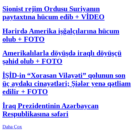
Sionist rejim Ordusu Suriyanın
paytaxtına hücum edib + VİDEO
Hərirdə Amerika işğalçılarına hücum
olub + FOTO
Amerikalılarla döyüşdə iraqlı döyüşçü
şəhid olub + FOTO
İŞİD-in “Xorasan Vilayəti” qolunun son
üç aydakı cinayətləri; Şiələr yenə qətliam
edilir + FOTO
İraq Prezidentinin Azərbaycan
Respublikasına səfəri
Daha Çox