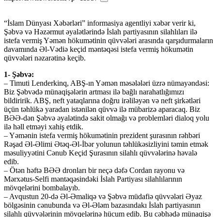
“İslam Dünyası Xəbərləri” informasiya agentliyi xəbər verir ki,
Şəbvə və Həzərmut əyalətlərində İslah partiyasının silahlıları ilə
istefa vermiş Yəmən hökumətinin qüvvələri arasında qarşıdurmaların
davamında Əl-Vədiə keçid məntəqəsi istefa vermiş hökumətin
qüvvələri nəzarətinə keçib.
1- Şəbvə:
– Timuti Lenderkinq, ABŞ-ın Yəmən məsələləri üzrə nümayəndəsi:
Biz Şəbvədə münaqişələrin artması ilə bağlı narahatlığımızı
bildiririk. ABŞ, neft yataqlarına doğru irəliləyən və neft şirkətləri
üçün təhlükə yaradan istənilən qüvvə ilə mübarizə aparacaq. Biz
BƏƏ-dən Şəbvə əyalətində sakit olmağı və problemləri dialoq yolu
ilə həll etməyi xahiş etdik.
– Yəmənin istefa vermiş hökumətinin prezident şurasının rəhbəri
Rəşad Əl-Əlimi Ətəq-Əl-İbər yolunun təhlükəsizliyini təmin etmək
məsuliyyətini Cənub Keçid Şurasının silahlı qüvvələrinə həvalə
edib.
– Ötən həftə BƏƏ dronları bir neçə dəfə Cordan rayonu və
Mərxətus-Selfi məntəqəsindəki İslah Partiyası silahlılarının
mövqelərini bombalayıb.
– Avqustun 20-də Əl-Əmaliqə və Şəbvə müdafiə qüvvələri Əyaz
bölgəsinin cənubunda və Əl-Ələm bazasındakı İslah partiyasının
silahlı qüvvələrinin mövqelərinə hücum edib. Bu cəbhədə münaqişə