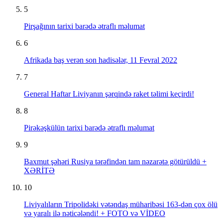
5
Pirşağının tarixi barədə ətraflı məlumat
6
Afrikada baş verən son hadisələr, 11 Fevral 2022
7
General Haftar Liviyanın şərqində raket təlimi keçirdi!
8
Pirəkəşkülün tarixi barədə ətraflı məlumat
9
Baxmut şəhəri Rusiya tərəfindən tam nəzarətə götürüldü +
XƏRİTƏ
10
Liviyalıların Tripolidəki vətəndaş müharibəsi 163-dən çox ölü
və yaralı ilə nəticələndi! + FOTO və VİDEO