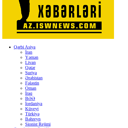
Qərbi Asiya
İran
Yəmən
Livan
Qətər
Suriya
Ərəbistan
Fələstin
Oman
İraq
BƏƏ
İordaniya
Küveyt
Türkiyə
Bəhreyn
Sionist Rejimi