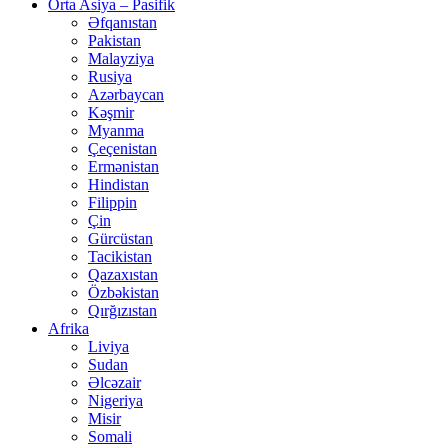
Orta Asiya – Pasifik
Əfqanıstan
Pakistan
Malayziya
Rusiya
Azərbaycan
Kəşmir
Myanma
Çeçenistan
Ermənistan
Hindistan
Filippin
Çin
Gürcüstan
Tacikistan
Qazaxıstan
Özbəkistan
Qırğızıstan
Afrika
Liviya
Sudan
Əlcəzair
Nigeriya
Misir
Somali