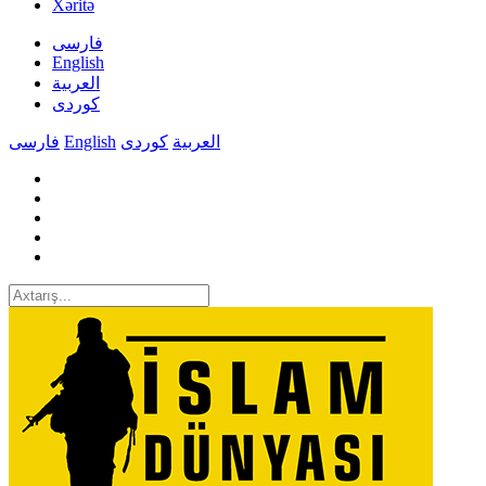
Xəritə
فارسی
English
العربیة
کوردی
فارسی
English
کوردی
العربیة