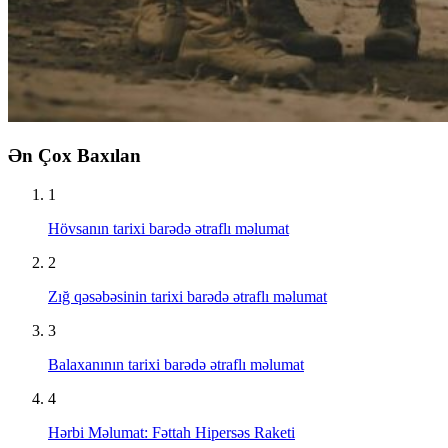
Ən Çox Baxılan
1
Hövsanın tarixi barədə ətraflı məlumat
2
Zığ qəsəbəsinin tarixi barədə ətraflı məlumat
3
Balaxanının tarixi barədə ətraflı məlumat
4
Hərbi Məlumat: Fəttah Hipersəs Raketi