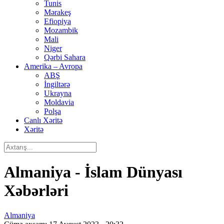
Tunis
Mərakeş
Efiopiya
Mozambik
Mali
Niger
Qərbi Sahara
Amerika – Avropa
ABŞ
İngiltərə
Ukrayna
Moldavia
Polşa
Canlı Xəritə
Xəritə
Almaniya - İslam Dünyası
Xəbərləri
Almaniya