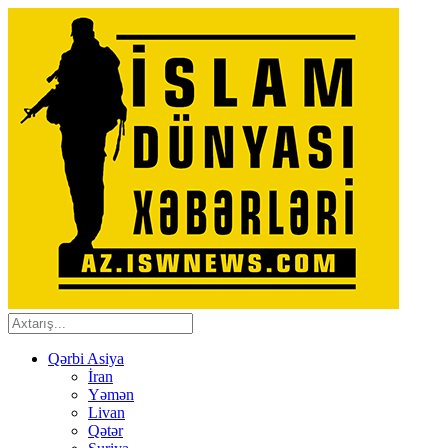
Qərbi Asiya
İran
Yəmən
Livan
Qətər