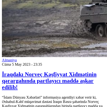
Almaniya
Cümə 5 May 2023 - 23:35
İraqdakı Norveç Kəşfiyyat Xidmətinin
qərargahında partlayıcı maddə aşkar
edilib!
“İslam Dünyası Xəbərləri” informasiya agentliyi xəbər verir ki,
Əshabul-Kəhf müqavimət dəstəsi İraqın Bəsrə şəhərində Norveç
Kəşfiyyat Xidmətinin qərargahlarından birində partlayıcı maddə və