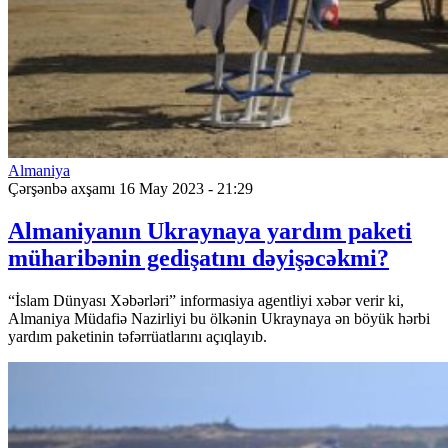
Almaniya
Çərşənbə axşamı 16 May 2023 - 21:29
Almaniyanın Ukraynaya yardım paketi
müharibənin gedişatını dəyişəcəkmi?
“İslam Dünyası Xəbərləri” informasiya agentliyi xəbər verir ki,
Almaniya Müdafiə Nazirliyi bu ölkənin Ukraynaya ən böyük hərbi
yardım paketinin təfərrüatlarını açıqlayıb.