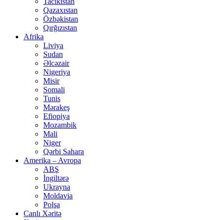
Tacikistan
Qazaxıstan
Özbəkistan
Qırğızıstan
Afrika
Liviya
Sudan
Əlcəzair
Nigeriya
Misir
Somali
Tunis
Mərakeş
Efiopiya
Mozambik
Mali
Niger
Qərbi Sahara
Amerika – Avropa
ABŞ
İngiltərə
Ukrayna
Moldavia
Polşa
Canlı Xəritə