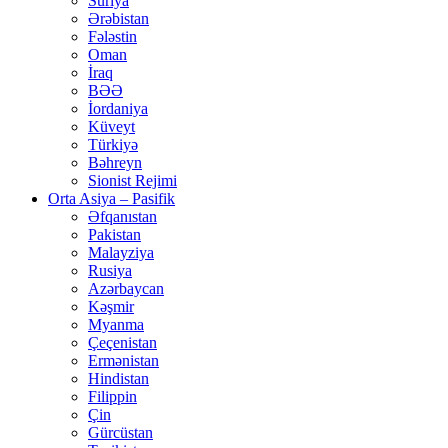
Suriya
Ərəbistan
Fələstin
Oman
İraq
BƏƏ
İordaniya
Küveyt
Türkiyə
Bəhreyn
Sionist Rejimi
Orta Asiya – Pasifik
Əfqanıstan
Pakistan
Malayziya
Rusiya
Azərbaycan
Kəşmir
Myanma
Çeçenistan
Ermənistan
Hindistan
Filippin
Çin
Gürcüstan