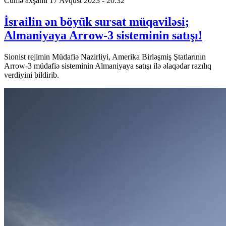
Cümə axşamı 17 Avqust 2023 - 20:32
İsrailin ən böyük sursat müqaviləsi;
Almaniyaya Arrow-3 sisteminin satışı!
Sionist rejimin Müdafiə Nazirliyi, Amerika Birləşmiş Ştatlarının
Arrow-3 müdafiə sisteminin Almaniyaya satışı ilə əlaqədar razılıq
verdiyini bildirib.