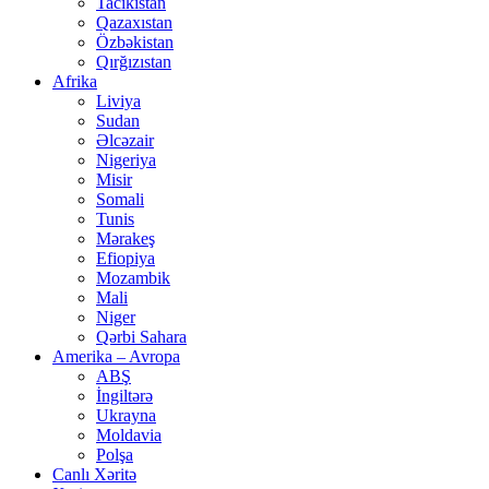
Tacikistan
Qazaxıstan
Özbəkistan
Qırğızıstan
Afrika
Liviya
Sudan
Əlcəzair
Nigeriya
Misir
Somali
Tunis
Mərakeş
Efiopiya
Mozambik
Mali
Niger
Qərbi Sahara
Amerika – Avropa
ABŞ
İngiltərə
Ukrayna
Moldavia
Polşa
Canlı Xəritə