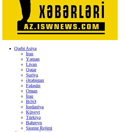
Qərbi Asiya
İran
Yəmən
Livan
Qətər
Suriya
Ərəbistan
Fələstin
Oman
İraq
BƏƏ
İordaniya
Küveyt
Türkiyə
Bəhreyn
Sionist Rejimi