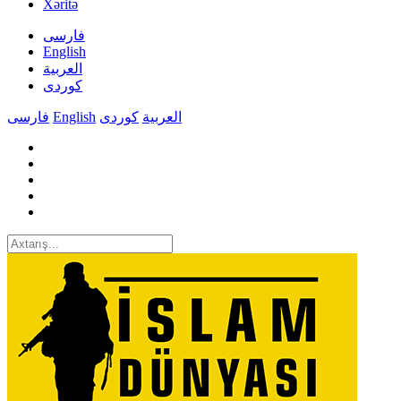
Xəritə
فارسی
English
العربیة
کوردی
فارسی
English
کوردی
العربیة