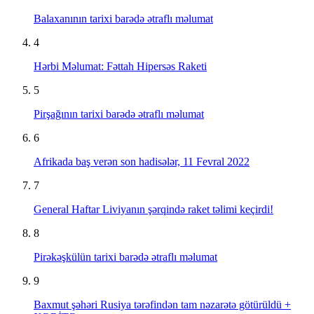
Balaxanının tarixi barədə ətraflı məlumat
4
Hərbi Məlumat: Fəttah Hipersəs Raketi
5
Pirşağının tarixi barədə ətraflı məlumat
6
Afrikada baş verən son hadisələr, 11 Fevral 2022
7
General Haftar Liviyanın şərqində raket təlimi keçirdi!
8
Pirəkəşkülün tarixi barədə ətraflı məlumat
9
Baxmut şəhəri Rusiya tərəfindən tam nəzarətə götürüldü +