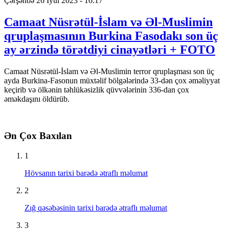
Çərşənbə 26 İyul 2023 - 16:17
Camaat Nüsrətül-İslam və Əl-Muslimin
qruplaşmasının Burkina Fasodakı son üç
ay ərzində törətdiyi cinayətləri + FOTO
Camaat Nüsrətül-İslam və Əl-Muslimin terror qruplaşması son üç
ayda Burkina-Fasonun müxtəlif bölgələrində 33-dən çox əməliyyat
keçirib və ölkənin təhlükəsizlik qüvvələrinin 336-dan çox
əməkdaşını öldürüb.
Ən Çox Baxılan
1
Hövsanın tarixi barədə ətraflı məlumat
2
Zığ qəsəbəsinin tarixi barədə ətraflı məlumat
3