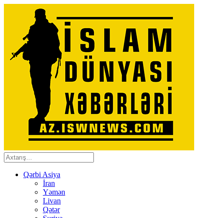
Qərbi Asiya
İran
Yəmən
Livan
Qətər