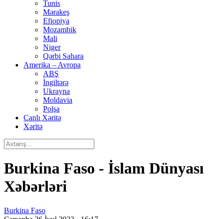
Tunis
Mərakeş
Efiopiya
Mozambik
Mali
Niger
Qərbi Sahara
Amerika – Avropa
ABŞ
İngiltərə
Ukrayna
Moldavia
Polşa
Canlı Xəritə
Xəritə
Burkina Faso - İslam Dünyası
Xəbərləri
Burkina Faso