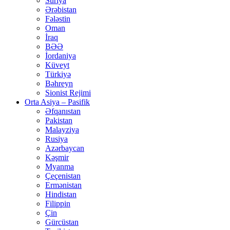
Suriya
Ərəbistan
Fələstin
Oman
İraq
BƏƏ
İordaniya
Küveyt
Türkiyə
Bəhreyn
Sionist Rejimi
Orta Asiya – Pasifik
Əfqanıstan
Pakistan
Malayziya
Rusiya
Azərbaycan
Kəşmir
Myanma
Çeçenistan
Ermənistan
Hindistan
Filippin
Çin
Gürcüstan