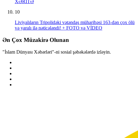
XƏRİTƏ
10
Liviyalıların Tripolidəki vətəndaş müharibəsi 163-dən çox ölü
və yaralı ilə nəticələndi! + FOTO və VİDEO
Ən Çox Müzakirə Olunan
"İslam Dünyası Xəbərləri"-ni sosial şəbəkələrdə izləyin.