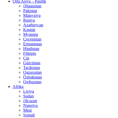
Orta Asiya – Pasifik
Əfqanıstan
Pakistan
Malayziya
Rusiya
Azərbaycan
Kəşmir
Myanma
Çeçenistan
Ermənistan
Hindistan
Filippin
Çin
Gürcüstan
Tacikistan
Qazaxıstan
Özbəkistan
Qırğızıstan
Afrika
Liviya
Sudan
Əlcəzair
Nigeriya
Misir
Somali