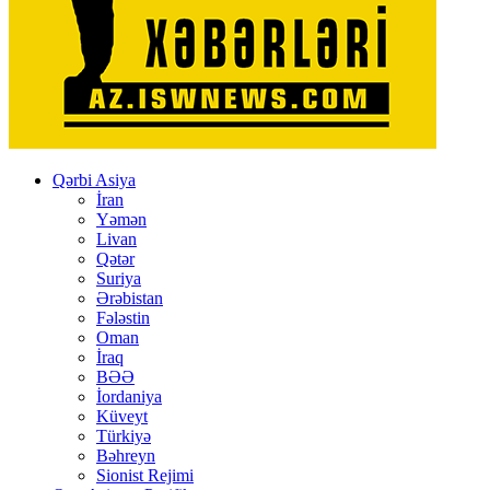
Qərbi Asiya
İran
Yəmən
Livan
Qətər
Suriya
Ərəbistan
Fələstin
Oman
İraq
BƏƏ
İordaniya
Küveyt
Türkiyə
Bəhreyn
Sionist Rejimi