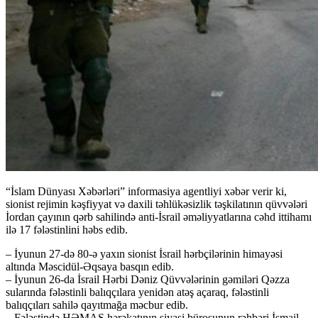
“İslam Dünyası Xəbərləri” informasiya agentliyi xəbər verir ki,
sionist rejimin kəşfiyyat və daxili təhlükəsizlik təşkilatının qüvvələri
İordan çayının qərb sahilində anti-İsrail əməliyyatlarına cəhd ittihamı
ilə 17 fələstinlini həbs edib.
– İyunun 27-də 80-ə yaxın sionist İsrail hərbçilərinin himayəsi
altında Məscidül-Əqsaya basqın edib.
– İyunun 26-da İsrail Hərbi Dəniz Qüvvələrinin gəmiləri Qəzza
sularında fələstinli balıqçılara yenidən atəş açaraq, fələstinli
balıqçıları sahilə qayıtmağa məcbur edib.
– Fələstində HƏMAS hərəkatının siyasi bürosunun rəhbəri İsmail