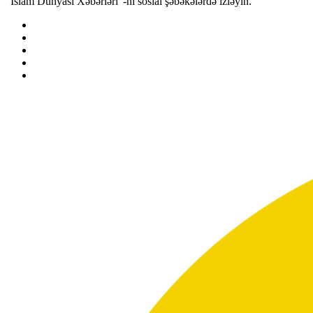
"İslam Dünyası Xəbərləri"-ni sosial şəbəkələrdə izləyin.