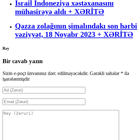
İsrail İndoneziya xəstəxanasını
mühasirəyə aldı + XƏRİTƏ
Qəzza zolağının şimalındakı son hərbi
vəziyyət, 18 Noyabr 2023 + XƏRİTƏ
Rəy
Bir cavab yazın
Sizin e-poçt ünvanınız dərc edilməyəcəkdir.
Gərəkli sahələr
*
ilə
işarələnmişdir