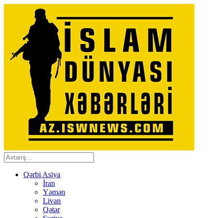
Qərbi Asiya
İran
Yəmən
Livan
Qətər