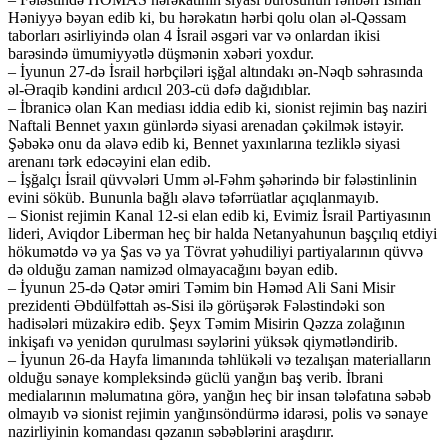
Həniyyə bəyan edib ki, bu hərəkatın hərbi qolu olan əl-Qəssam
taborları əsirliyində olan 4 İsrail əsgəri var və onlardan ikisi
barəsində ümumiyyətlə düşmənin xəbəri yoxdur.
– İyunun 27-də İsrail hərbçiləri işğal altındakı ən-Nəqb səhrasında
əl-Əraqib kəndini ardıcıl 203-cü dəfə dağıdıblar.
– İbranicə olan Kan mediası iddia edib ki, sionist rejimin baş naziri
Naftali Bennet yaxın günlərdə siyasi arenadan çəkilmək istəyir.
Şəbəkə onu da əlavə edib ki, Bennet yaxınlarına tezliklə siyasi
arenanı tərk edəcəyini elan edib.
– İşğalçı İsrail qüvvələri Umm əl-Fəhm şəhərində bir fələstinlinin
evini söküb. Bununla bağlı əlavə təfərrüatlar açıqlanmayıb.
– Sionist rejimin Kanal 12-si elan edib ki, Evimiz İsrail Partiyasının
lideri, Aviqdor Liberman heç bir halda Netanyahunun başçılıq etdiyi
hökumətdə və ya Şas və ya Tövrat yəhudiliyi partiyalarının qüvvə
də olduğu zaman namizəd olmayacağını bəyan edib.
– İyunun 25-də Qətər əmiri Təmim bin Həməd Ali Sani Misir
prezidenti Əbdülfəttah əs-Sisi ilə görüşərək Fələstindəki son
hadisələri müzakirə edib. Şeyx Təmim Misirin Qəzza zolağının
inkişafı və yenidən qurulması səylərini yüksək qiymətləndirib.
– İyunun 26-da Hayfa limanında təhlükəli və tezalışan materialların
olduğu sənaye kompleksində güclü yanğın baş verib. İbrani
medialarının məlumatına görə, yanğın heç bir insan tələfatına səbəb
olmayıb və sionist rejimin yanğınsöndürmə idarəsi, polis və sənaye
nazirliyinin komandası qəzanın səbəblərini araşdırır.