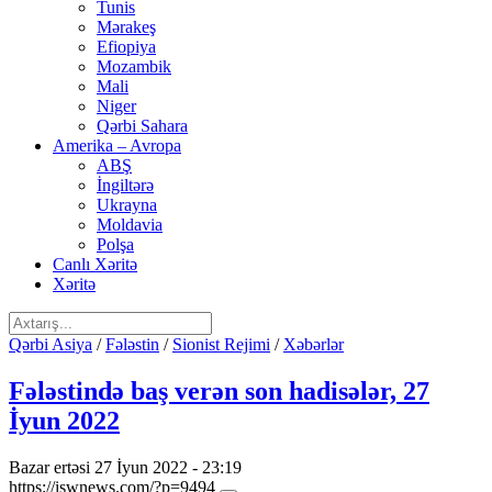
Tunis
Mərakeş
Efiopiya
Mozambik
Mali
Niger
Qərbi Sahara
Amerika – Avropa
ABŞ
İngiltərə
Ukrayna
Moldavia
Polşa
Canlı Xəritə
Xəritə
Qərbi Asiya
/
Fələstin
/
Sionist Rejimi
/
Xəbərlər
Fələstində baş verən son hadisələr, 27
İyun 2022
Bazar ertəsi 27 İyun 2022 - 23:19
https://iswnews.com/?p=9494