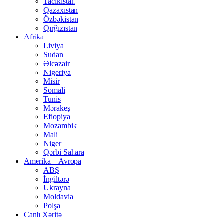
Tacikistan
Qazaxıstan
Özbəkistan
Qırğızıstan
Afrika
Liviya
Sudan
Əlcəzair
Nigeriya
Misir
Somali
Tunis
Mərakeş
Efiopiya
Mozambik
Mali
Niger
Qərbi Sahara
Amerika – Avropa
ABŞ
İngiltərə
Ukrayna
Moldavia
Polşa
Canlı Xəritə