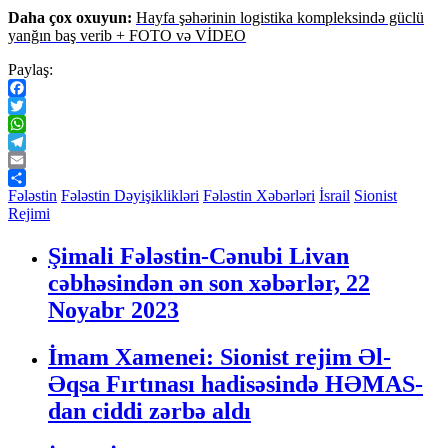
Daha çox oxuyun:
Hayfa şəhərinin logistika kompleksində güclü
yanğın baş verib + FOTO və VİDEO
Paylaş:
Facebook
Twitter
WhatsApp
Telegram
Email
Share
Fələstin
Fələstin Dəyişiklikləri
Fələstin Xəbərləri
İsrail
Sionist
Rejimi
Şimali Fələstin-Cənubi Livan
cəbhəsindən ən son xəbərlər, 22
Noyabr 2023
İmam Xamenei: Sionist rejim Əl-
Əqsa Fırtınası hadisəsində HƏMAS-
dan ciddi zərbə aldı