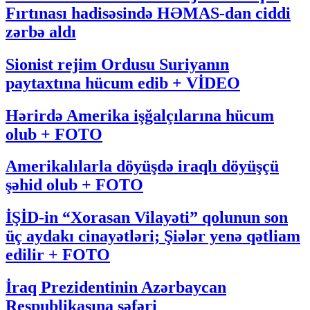
Fırtınası hadisəsində HƏMAS-dan ciddi
zərbə aldı
Sionist rejim Ordusu Suriyanın
paytaxtına hücum edib + VİDEO
Hərirdə Amerika işğalçılarına hücum
olub + FOTO
Amerikalılarla döyüşdə iraqlı döyüşçü
şəhid olub + FOTO
İŞİD-in “Xorasan Vilayəti” qolunun son
üç aydakı cinayətləri; Şiələr yenə qətliam
edilir + FOTO
İraq Prezidentinin Azərbaycan
Respublikasına səfəri