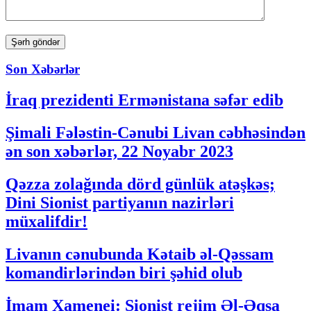
Son Xəbərlər
İraq prezidenti Ermənistana səfər edib
Şimali Fələstin-Cənubi Livan cəbhəsindən
ən son xəbərlər, 22 Noyabr 2023
Qəzza zolağında dörd günlük atəşkəs;
Dini Sionist partiyanın nazirləri
müxalifdir!
Livanın cənubunda Kətaib əl-Qəssam
komandirlərindən biri şəhid olub
İmam Xamenei: Sionist rejim Əl-Əqsa