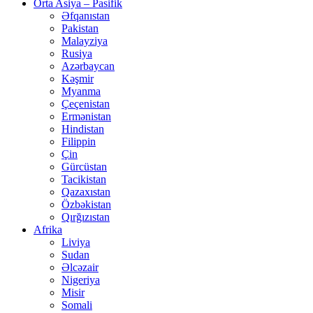
Orta Asiya – Pasifik
Əfqanıstan
Pakistan
Malayziya
Rusiya
Azərbaycan
Kəşmir
Myanma
Çeçenistan
Ermənistan
Hindistan
Filippin
Çin
Gürcüstan
Tacikistan
Qazaxıstan
Özbəkistan
Qırğızıstan
Afrika
Liviya
Sudan
Əlcəzair
Nigeriya
Misir
Somali