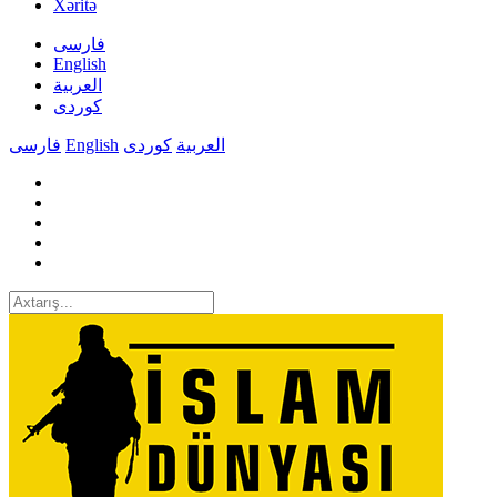
Xəritə
فارسی
English
العربیة
کوردی
فارسی
English
کوردی
العربیة