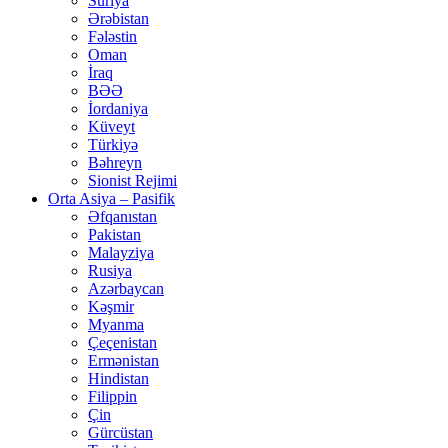
Suriya
Ərəbistan
Fələstin
Oman
İraq
BƏƏ
İordaniya
Küveyt
Türkiyə
Bəhreyn
Sionist Rejimi
Orta Asiya – Pasifik
Əfqanıstan
Pakistan
Malayziya
Rusiya
Azərbaycan
Kəşmir
Myanma
Çeçenistan
Ermənistan
Hindistan
Filippin
Çin
Gürcüstan