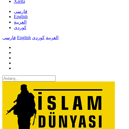
Xəritə
فارسی
English
العربیة
کوردی
فارسی
English
کوردی
العربیة