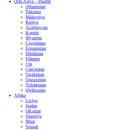
Orta Asiya – Pasifik
Əfqanıstan
Pakistan
Malayziya
Rusiya
Azərbaycan
Kəşmir
Myanma
Çeçenistan
Ermənistan
Hindistan
Filippin
Çin
Gürcüstan
Tacikistan
Qazaxıstan
Özbəkistan
Qırğızıstan
Afrika
Liviya
Sudan
Əlcəzair
Nigeriya
Misir
Somali