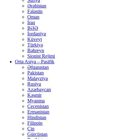
Suriya
Ərəbistan
Fələstin
Oman
İraq
BƏƏ
İordaniya
Küveyt
Türkiyə
Bəhreyn
Sionist Rejimi
Orta Asiya – Pasifik
Əfqanıstan
Pakistan
Malayziya
Rusiya
Azərbaycan
Kəşmir
Myanma
Çeçenistan
Ermənistan
Hindistan
Filippin
Çin
Gürcüstan