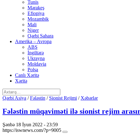
Tunis
Mərakeş
Efiopiya
Mozambik
Mali
Niger
Qərbi Sahara
Amerika – Avropa
ABŞ
İngiltərə
Ukrayna
Moldavia
Polşa
Canlı Xəritə
Xəritə
Qərbi Asiya
/
Fələstin
/
Sionist Rejimi
/
Xəbərlər
Fələstin müqaviməti ilə sionist rejim arası
Şənbə 18 İyun 2022 - 23:59
https://iswnews.com/?p=9005