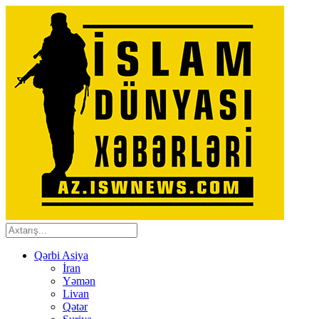
Qərbi Asiya
İran
Yəmən
Livan
Qətər