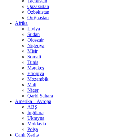
Tacikistan
Qazaxıstan
Özbəkistan
Qırğızıstan
Afrika
Liviya
Sudan
Əlcəzair
Nigeriya
Misir
Somali
Tunis
Mərakeş
Efiopiya
Mozambik
Mali
Niger
Qərbi Sahara
Amerika – Avropa
ABŞ
İngiltərə
Ukrayna
Moldavia
Polşa
Canlı Xəritə