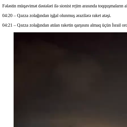
Fələstin müqavimət dəstələri ilə sionist rejim arasında toqquşmaların 
04:20 – Qəzza zolağından işğal olunmuş ərazilərə raket atəşi.
04:21 – Qəzza zolağından atılan raketin qarşısını almaq üçün İsrail 