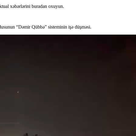
aktual xəbərlərini buradan oxuyun.
ordusunun “Dəmir Qübbə” sisteminin işə düşməsi.