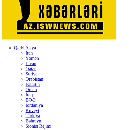
Qərbi Asiya
İran
Yəmən
Livan
Qətər
Suriya
Ərəbistan
Fələstin
Oman
İraq
BƏƏ
İordaniya
Küveyt
Türkiyə
Bəhreyn
Sionist Rejimi