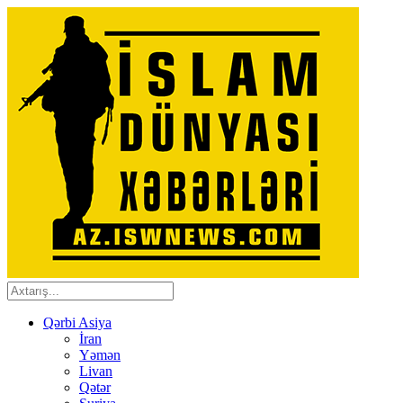
Qərbi Asiya
İran
Yəmən
Livan
Qətər