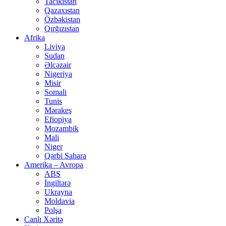
Tacikistan
Qazaxıstan
Özbəkistan
Qırğızıstan
Afrika
Liviya
Sudan
Əlcəzair
Nigeriya
Misir
Somali
Tunis
Mərakeş
Efiopiya
Mozambik
Mali
Niger
Qərbi Sahara
Amerika – Avropa
ABŞ
İngiltərə
Ukrayna
Moldavia
Polşa
Canlı Xəritə