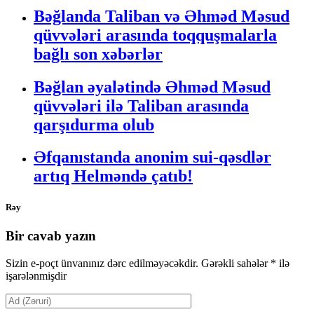
Bəğlanda Taliban və Əhməd Məsud
qüvvələri arasında toqquşmalarla
bağlı son xəbərlər
Bəğlan əyalətində Əhməd Məsud
qüvvələri ilə Taliban arasında
qarşıdurma olub
Əfqanıstanda anonim sui-qəsdlər
artıq Helməndə çatıb!
Rəy
Bir cavab yazın
Sizin e-poçt ünvanınız dərc edilməyəcəkdir.
Gərəkli sahələr
*
ilə
işarələnmişdir