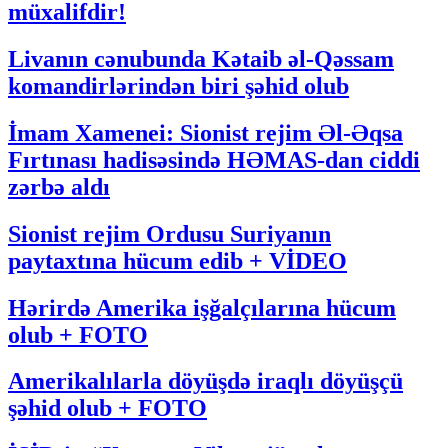
müxalifdir!
Livanın cənubunda Kətaib əl-Qəssam
komandirlərindən biri şəhid olub
İmam Xamenei: Sionist rejim Əl-Əqsa
Fırtınası hadisəsində HƏMAS-dan ciddi
zərbə aldı
Sionist rejim Ordusu Suriyanın
paytaxtına hücum edib + VİDEO
Hərirdə Amerika işğalçılarına hücum
olub + FOTO
Amerikalılarla döyüşdə iraqlı döyüşçü
şəhid olub + FOTO