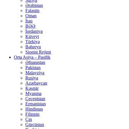
Suriya
Ərəbistan
Fələstin
Oman
İraq
BƏƏ
İordaniya
Küveyt
Türkiyə
Bəhreyn
Sionist Rejimi
Orta Asiya – Pasifik
Əfqanıstan
Pakistan
Malayziya
Rusiya
Azərbaycan
Kəşmir
Myanma
Çeçenistan
Ermənistan
Hindistan
Filippin
Çin
Gürcüstan