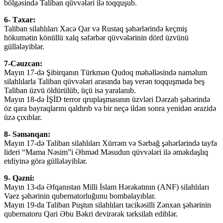
bölgəsində Taliban qüvvələri ilə toqquşub.
6- Təxar:
Taliban silahlıları Xacə Qar və Rustaq şəhərlərində keçmiş
hökumətin könüllü xalq səfərbər qüvvələrinin dörd üzvünü
güllələyiblər.
7-Cəuzcan:
Mayın 17-də Şibirqanın Türkmən Qudoq məhəlləsində naməlum
silahlılarla Taliban qüvvələri arasında baş verən toqquşmada beş
Taliban üzvü öldürülüb, üçü isə yaralanıb.
Mayın 18-də İŞİD terror qruplaşmasının üzvləri Dərzab şəhərində
öz qara bayraqlarını qaldırıb və bir neçə ildən sonra yenidən ərazidə
üzə çıxıblar.
8- Səmənqan:
Mayın 17-də Taliban silahlıları Xürrəm və Sərbağ şəhərlərində tayfa
lideri “Mama Nəsim”i Əhməd Məsudun qüvvələri ilə əməkdaşlıq
etdiyinə görə güllələyiblər.
9- Qəzni:
Mayın 13-də Əfqanıstan Milli İslam Hərəkatının (ANF) silahlıları
Vaez şəhərinin qubernatorluğunu bombalayıblar.
Mayın 19-da Taliban Puştun silahlıları tacikəsilli Zənxan şəhərinin
qubernatoru Qari Əbu Bəkri devirərək tərksilah ediblər.