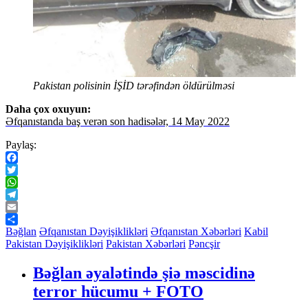
Pakistan polisinin İŞİD tərəfindən öldürülməsi
Daha çox oxuyun:
Əfqanıstanda baş verən son hadisələr, 14 May 2022
Paylaş:
Facebook
Twitter
WhatsApp
Telegram
Email
Share
Bəğlan
Əfqanıstan Dəyişiklikləri
Əfqanıstan Xəbərləri
Kabil
Pakistan Dəyişiklikləri
Pakistan Xəbərləri
Pəncşir
Bəğlan əyalətində şiə məscidinə
terror hücumu + FOTO