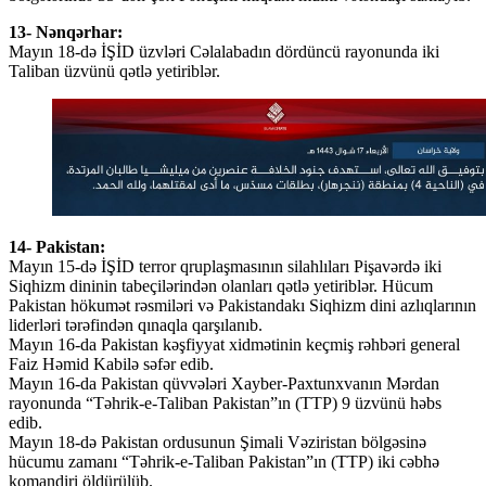
13- Nənqərhar:
Mayın 18-də İŞİD üzvləri Cəlalabadın dördüncü rayonunda iki
Taliban üzvünü qətlə yetiriblər.
14- Pakistan:
Mayın 15-də İŞİD terror qruplaşmasının silahlıları Pişavərdə iki
Siqhizm dininin tabeçilərindən olanları qətlə yetiriblər. Hücum
Pakistan hökumət rəsmiləri və Pakistandakı Siqhizm dini azlıqlarının
liderləri tərəfindən qınaqla qarşılanıb.
Mayın 16-da Pakistan kəşfiyyat xidmətinin keçmiş rəhbəri general
Faiz Həmid Kabilə səfər edib.
Mayın 16-da Pakistan qüvvələri Xayber-Paxtunxvanın Mərdan
rayonunda “Təhrik-e-Taliban Pakistan”ın (TTP) 9 üzvünü həbs
edib.
Mayın 18-də Pakistan ordusunun Şimali Vəziristan bölgəsinə
hücumu zamanı “Təhrik-e-Taliban Pakistan”ın (TTP) iki cəbhə
komandiri öldürülüb.