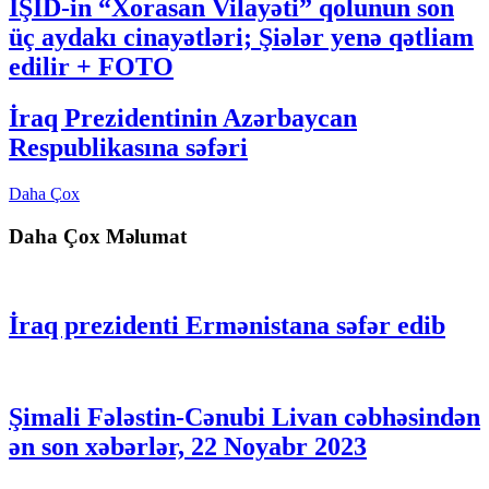
İŞİD-in “Xorasan Vilayəti” qolunun son
üç aydakı cinayətləri; Şiələr yenə qətliam
edilir + FOTO
İraq Prezidentinin Azərbaycan
Respublikasına səfəri
Daha Çox
Daha Çox Məlumat
İraq prezidenti Ermənistana səfər edib
Şimali Fələstin-Cənubi Livan cəbhəsindən
ən son xəbərlər, 22 Noyabr 2023