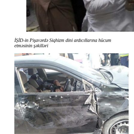
İŞİD-in Pişavərdə Siqhizm dini ardıcıllarına hücum
etməsinin şəkilləri