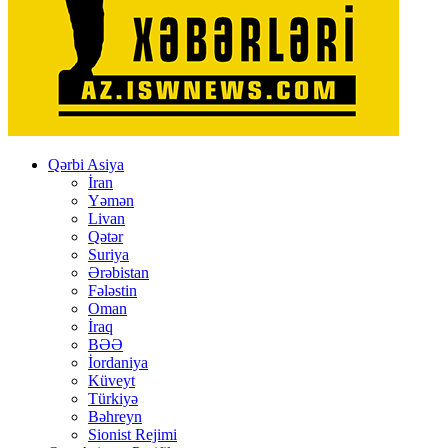
Qərbi Asiya
İran
Yəmən
Livan
Qətər
Suriya
Ərəbistan
Fələstin
Oman
İraq
BƏƏ
İordaniya
Küveyt
Türkiyə
Bəhreyn
Sionist Rejimi