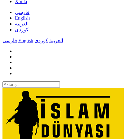
Xəritə
فارسی
English
العربیة
کوردی
فارسی
English
کوردی
العربیة