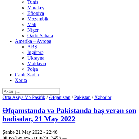
Tunis
Mərakeş
Efiopiya
Mozambik
Mali
Niger
Qərbi Sahara
Amerika – Avropa
ABŞ
İngiltərə
Ukrayna
Moldavia
Polşa
Canlı Xəritə
Xəritə
Orta Asiya Və Pasifik
/
Əfqanıstan
/
Pakistan
/
Xəbərlər
Əfqanıstanda və Pakistanda baş verən son
hadisələr, 21 May 2022
Şənbə 21 May 2022 - 22:46
https://iswnews.com/?p=7495