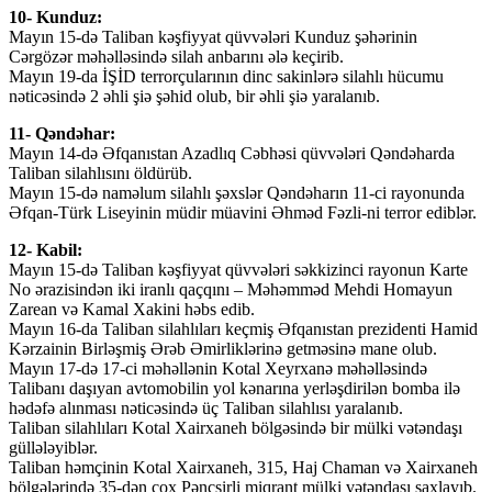
10- Kunduz:
Mayın 15-də Taliban kəşfiyyat qüvvələri Kunduz şəhərinin
Cərgözər məhəlləsində silah anbarını ələ keçirib.
Mayın 19-da İŞİD terrorçularının dinc sakinlərə silahlı hücumu
nəticəsində 2 əhli şiə şəhid olub, bir əhli şiə yaralanıb.
11- Qəndəhar:
Mayın 14-də Əfqanıstan Azadlıq Cəbhəsi qüvvələri Qəndəharda
Taliban silahlısını öldürüb.
Mayın 15-də naməlum silahlı şəxslər Qəndəharın 11-ci rayonunda
Əfqan-Türk Liseyinin müdir müavini Əhməd Fəzli-ni terror ediblər.
12- Kabil:
Mayın 15-də Taliban kəşfiyyat qüvvələri səkkizinci rayonun Karte
No ərazisindən iki iranlı qaçqını – Məhəmməd Mehdi Homayun
Zarean və Kamal Xakini həbs edib.
Mayın 16-da Taliban silahlıları keçmiş Əfqanıstan prezidenti Hamid
Kərzainin Birləşmiş Ərəb Əmirliklərinə getməsinə mane olub.
Mayın 17-də 17-ci məhəllənin Kotal Xeyrxanə məhəlləsində
Talibanı daşıyan avtomobilin yol kənarına yerləşdirilən bomba ilə
hədəfə alınması nəticəsində üç Taliban silahlısı yaralanıb.
Taliban silahlıları Kotal Xairxaneh bölgəsində bir mülki vətəndaşı
güllələyiblər.
Taliban həmçinin Kotal Xairxaneh, 315, Haj Chaman və Xairxaneh
bölgələrində 35-dən çox Pəncşirli miqrant mülki vətəndaşı saxlayıb.