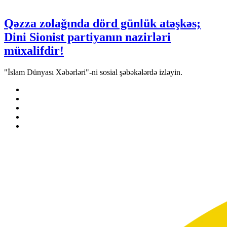
Qəzza zolağında dörd günlük atəşkəs;
Dini Sionist partiyanın nazirləri
müxalifdir!
"İslam Dünyası Xəbərləri"-ni sosial şəbəkələrdə izləyin.