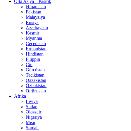
Orta Asiya – Pasifik
Əfqanıstan
Pakistan
Malayziya
Rusiya
Azərbaycan
Kəşmir
Myanma
Çeçenistan
Ermənistan
Hindistan
Filippin
Çin
Gürcüstan
Tacikistan
Qazaxıstan
Özbəkistan
Qırğızıstan
Afrika
Liviya
Sudan
Əlcəzair
Nigeriya
Misir
Somali