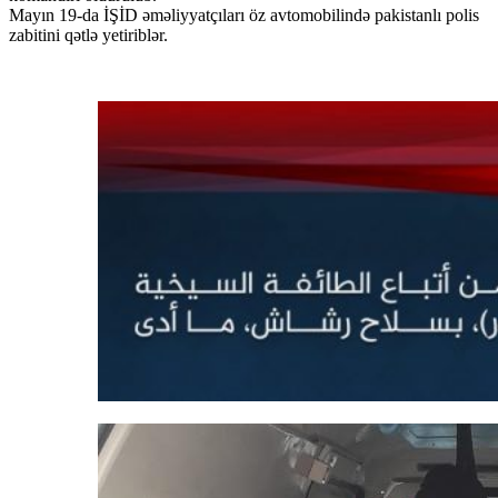
Mayın 19-da İŞİD əməliyyatçıları öz avtomobilində pakistanlı polis
zabitini qətlə yetiriblər.