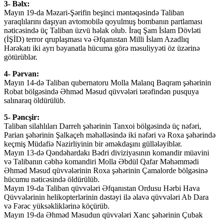
3- Bəlx:
Mayın 19-da Məzari-Şərifin beşinci məntəqəsində Taliban
yaraqlılarını daşıyan avtomobilə qoyulmuş bombanın partlaması
nəticəsində üç Taliban üzvü həlak olub. İraq Şam İslam Dövləti
(İŞİD) terror qruplaşması və Əfqanıstan Milli İslam Azadlıq
Hərəkatı iki ayrı bəyanatla hücuma görə məsuliyyəti öz üzərinə
götürüblər.
4- Pərvan:
Mayın 14-də Taliban qubernatoru Molla Malanq Baqram şəhərinin
Robat bölgəsində Əhməd Məsud qüvvələri tərəfindən pusquya
salınaraq öldürülüb.
5- Pəncşir:
Taliban silahlıları Darreh şəhərinin Tanxoi bölgəsində üç nəfəri,
Parian şəhərinin Şalkaçeh məhəlləsində iki nəfəri və Roxa şəhərində
keçmiş Müdafiə Nazirliyinin bir əməkdaşını güllələyiblər.
Mayın 13-də Qəndəhardakı Bədri diviziyasının komandir müavini
və Talibanın cəbhə komandiri Molla Əbdül Qafar Məhəmmədi
Əhməd Məsud qüvvələrinin Roxa şəhərinin Çamalorde bölgəsinə
hücumu nəticəsində öldürülüb.
Mayın 19-da Taliban qüvvələri Əfqanıstan Ordusu Hərbi Hava
Qüvvələrinin helikopterlərinin dəstəyi ilə əlavə qüvvələri Ab Dara
və Fərəc yüksəkliklərinə köçürüb.
Mayın 19-da Əhməd Məsudun qüvvələri Xanc şəhərinin Çubak