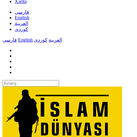
Xəritə
فارسی
English
العربیة
کوردی
فارسی
English
کوردی
العربیة