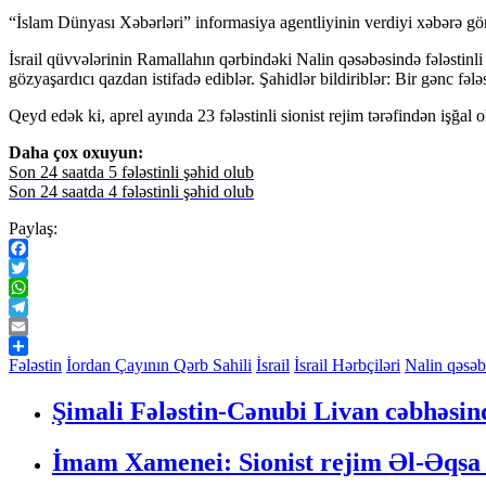
“İslam Dünyası Xəbərləri” informasiya agentliyinin verdiyi xəbərə gör
İsrail qüvvələrinin Ramallahın qərbindəki Nalin qəsəbəsində fələstinli n
gözyaşardıcı qazdan istifadə ediblər. Şahidlər bildiriblər: Bir gənc fələs
Qeyd edək ki, aprel ayında 23 fələstinli sionist rejim tərəfindən işğal 
Daha çox oxuyun:
Son 24 saatda 5 fələstinli şəhid olub
Son 24 saatda 4 fələstinli şəhid olub
Paylaş:
Facebook
Twitter
WhatsApp
Telegram
Email
Share
Fələstin
İordan Çayının Qərb Sahili
İsrail
İsrail Hərbçiləri
Nalin qəsəb
Şimali Fələstin-Cənubi Livan cəbhəsin
İmam Xamenei: Sionist rejim Əl-Əqsa 