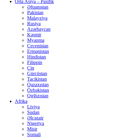
Orta Asiya – Pasifik
Əfqanıstan
Pakistan
Malayziya
Rusiya
Azərbaycan
Kəşmir
Myanma
Çeçenistan
Ermənistan
Hindistan
Filippin
Çin
Gürcüstan
Tacikistan
Qazaxıstan
Özbəkistan
Qırğızıstan
Afrika
Liviya
Sudan
Əlcəzair
Nigeriya
Misir
Somali