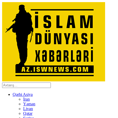
Qərbi Asiya
İran
Yəmən
Livan
Qətər