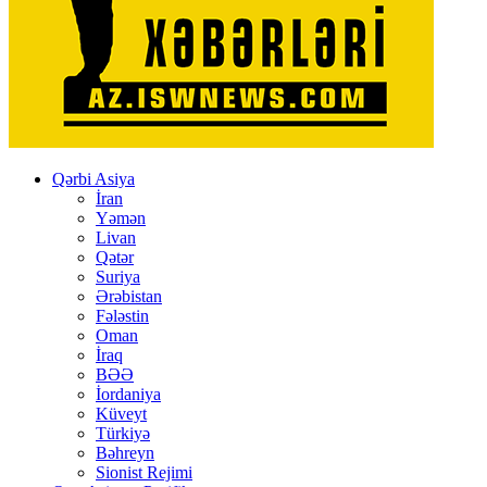
Qərbi Asiya
İran
Yəmən
Livan
Qətər
Suriya
Ərəbistan
Fələstin
Oman
İraq
BƏƏ
İordaniya
Küveyt
Türkiyə
Bəhreyn
Sionist Rejimi