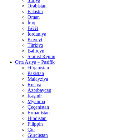
Suriya
Ərəbistan
Fələstin
Oman
İraq
BƏƏ
İordaniya
Küveyt
Türkiyə
Bəhreyn
Sionist Rejimi
Orta Asiya – Pasifik
Əfqanıstan
Pakistan
Malayziya
Rusiya
Azərbaycan
Kəşmir
Myanma
Çeçenistan
Ermənistan
Hindistan
Filippin
Çin
Gürcüstan