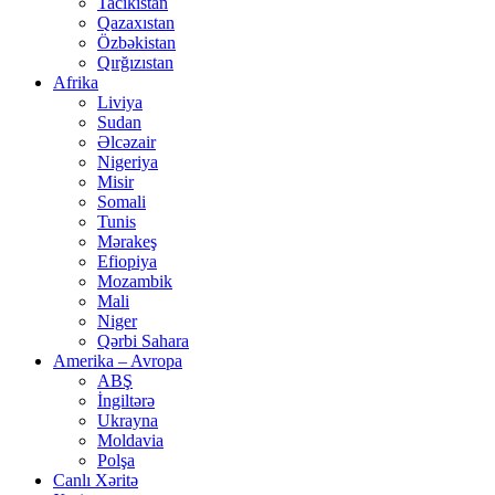
Tacikistan
Qazaxıstan
Özbəkistan
Qırğızıstan
Afrika
Liviya
Sudan
Əlcəzair
Nigeriya
Misir
Somali
Tunis
Mərakeş
Efiopiya
Mozambik
Mali
Niger
Qərbi Sahara
Amerika – Avropa
ABŞ
İngiltərə
Ukrayna
Moldavia
Polşa
Canlı Xəritə