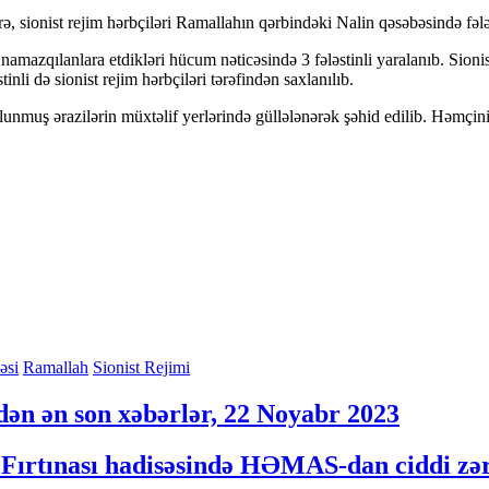
ə, sionist rejim hərbçiləri Ramallahın qərbindəki Nalin qəsəbəsində fəl
amazqılanlara etdikləri hücum nəticəsində 3 fələstinli yaralanıb. Sionistl
tinli də sionist rejim hərbçiləri tərəfindən saxlanılıb.
olunmuş ərazilərin müxtəlif yerlərində güllələnərək şəhid edilib. Həmçini
əsi
Ramallah
Sionist Rejimi
dən ən son xəbərlər, 22 Noyabr 2023
Fırtınası hadisəsində HƏMAS-dan ciddi zər