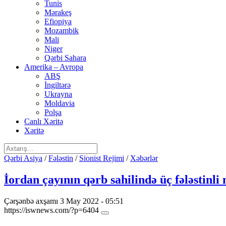
Tunis
Mərakeş
Efiopiya
Mozambik
Mali
Niger
Qərbi Sahara
Amerika – Avropa
ABŞ
İngiltərə
Ukrayna
Moldavia
Polşa
Canlı Xəritə
Xəritə
Qərbi Asiya
/
Fələstin
/
Sionist Rejimi
/
Xəbərlər
İordan çayının qərb sahilində üç fələstinl
Çərşənbə axşamı 3 May 2022 - 05:51
https://iswnews.com/?p=6404