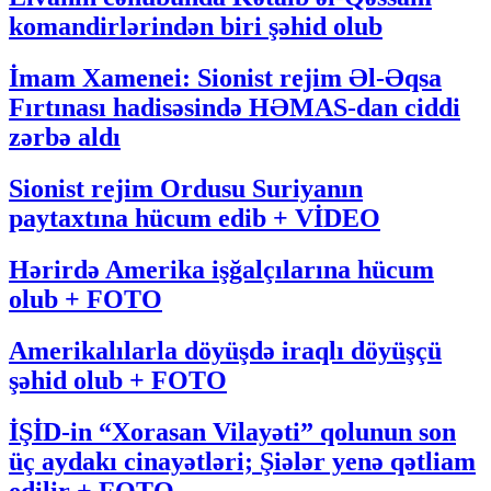
komandirlərindən biri şəhid olub
İmam Xamenei: Sionist rejim Əl-Əqsa
Fırtınası hadisəsində HƏMAS-dan ciddi
zərbə aldı
Sionist rejim Ordusu Suriyanın
paytaxtına hücum edib + VİDEO
Hərirdə Amerika işğalçılarına hücum
olub + FOTO
Amerikalılarla döyüşdə iraqlı döyüşçü
şəhid olub + FOTO
İŞİD-in “Xorasan Vilayəti” qolunun son
üç aydakı cinayətləri; Şiələr yenə qətliam
edilir + FOTO