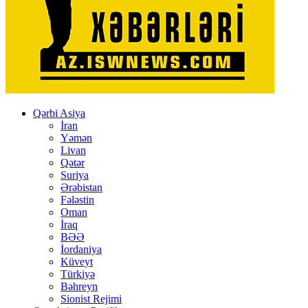
Qərbi Asiya
İran
Yəmən
Livan
Qətər
Suriya
Ərəbistan
Fələstin
Oman
İraq
BƏƏ
İordaniya
Küveyt
Türkiyə
Bəhreyn
Sionist Rejimi