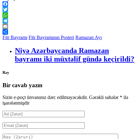
Facebook
Twitter
WhatsApp
Telegram
Email
Share
Fitr Bayramı
Fitr Bayramının Posteri
Ramazan Ayı
Niyə Azərbaycanda Ramazan
bayramı iki müxtəlif gündə keçirildi?
Rəy
Bir cavab yazın
Sizin e-poçt ünvanınız dərc edilməyəcəkdir.
Gərəkli sahələr
*
ilə
işarələnmişdir