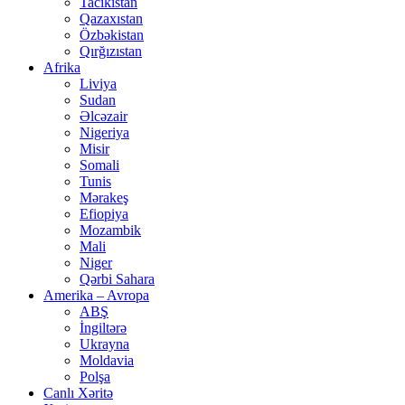
Tacikistan
Qazaxıstan
Özbəkistan
Qırğızıstan
Afrika
Liviya
Sudan
Əlcəzair
Nigeriya
Misir
Somali
Tunis
Mərakeş
Efiopiya
Mozambik
Mali
Niger
Qərbi Sahara
Amerika – Avropa
ABŞ
İngiltərə
Ukrayna
Moldavia
Polşa
Canlı Xəritə