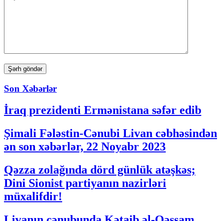
Son Xəbərlər
İraq prezidenti Ermənistana səfər edib
Şimali Fələstin-Cənubi Livan cəbhəsindən
ən son xəbərlər, 22 Noyabr 2023
Qəzza zolağında dörd günlük atəşkəs;
Dini Sionist partiyanın nazirləri
müxalifdir!
Livanın cənubunda Kətaib əl-Qəssam