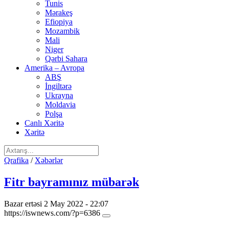
Tunis
Mərakeş
Efiopiya
Mozambik
Mali
Niger
Qərbi Sahara
Amerika – Avropa
ABŞ
İngiltərə
Ukrayna
Moldavia
Polşa
Canlı Xəritə
Xəritə
Qrafika
/
Xəbərlər
Fitr bayramınız mübarək
Bazar ertəsi 2 May 2022 - 22:07
https://iswnews.com/?p=6386