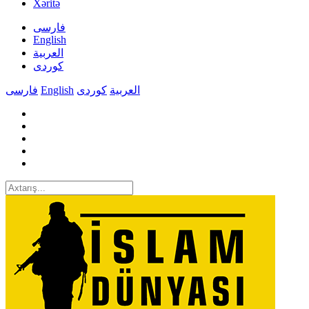
Xəritə
فارسی
English
العربیة
کوردی
فارسی
English
کوردی
العربیة