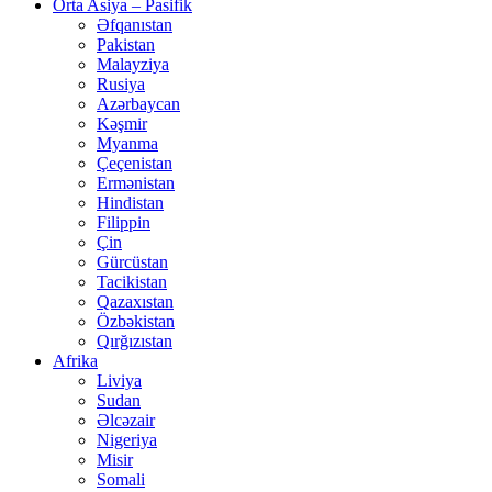
Orta Asiya – Pasifik
Əfqanıstan
Pakistan
Malayziya
Rusiya
Azərbaycan
Kəşmir
Myanma
Çeçenistan
Ermənistan
Hindistan
Filippin
Çin
Gürcüstan
Tacikistan
Qazaxıstan
Özbəkistan
Qırğızıstan
Afrika
Liviya
Sudan
Əlcəzair
Nigeriya
Misir
Somali