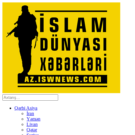
Qərbi Asiya
İran
Yəmən
Livan
Qətər