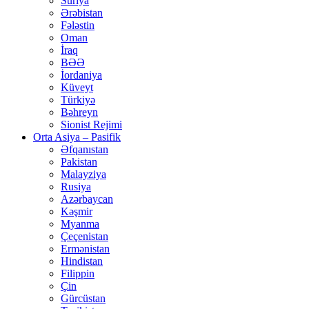
Suriya
Ərəbistan
Fələstin
Oman
İraq
BƏƏ
İordaniya
Küveyt
Türkiyə
Bəhreyn
Sionist Rejimi
Orta Asiya – Pasifik
Əfqanıstan
Pakistan
Malayziya
Rusiya
Azərbaycan
Kəşmir
Myanma
Çeçenistan
Ermənistan
Hindistan
Filippin
Çin
Gürcüstan