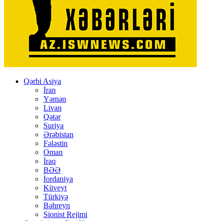
Qərbi Asiya
İran
Yəmən
Livan
Qətər
Suriya
Ərəbistan
Fələstin
Oman
İraq
BƏƏ
İordaniya
Küveyt
Türkiyə
Bəhreyn
Sionist Rejimi