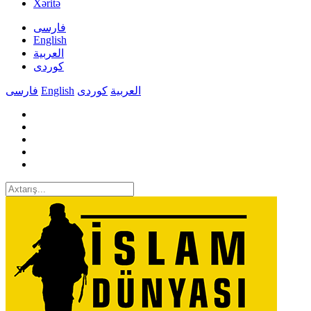
Xəritə
فارسی
English
العربیة
کوردی
فارسی
English
کوردی
العربیة