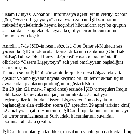
“İslam Dünyası Xəbərləri” informasiya agentliyinin verdiyi xəbərə
görə, “Əsseru Lişşeyxeyn” əməliyyatı zamanı İŞİD-in İraqın
müxtəlif əyalətlərində həyata keçirdiyi hücumların sayı bu qrupun
21 martdan 17 aprelədək həyata keçirdiyi terror hücumlarının
ümumi sayını keçib.
Aprelin 17-də İŞİD-in rəsmi sözçüsü Əbu Ömər əl-Muhacir səs
yazısında İŞİD-in öldürülən komandirlərinin qanlarına (Əbu Bəkr
Əl-Bağdadi və Əbu Həmzə əl-Quraşi) cavab olaraq müxtəlif
ölkələrdə “Əsseru Lişşeyxeyn” adlı yeni əməliyyatın başladığını
elan etmişdir.
Elandan sonra İŞİD ünsürlərinin İraqın bir neçə bölgəsində sui-
qəsdlər və əməliyyatlar həyata keçirmələri, bu terror aktları üçün
əvvəlcədən planların qurulduğunun göstəricisidir.
Bu 28 gün (21 mart-17 aprel arası) ərzində İŞİD terrorçuları İraqın
təhlükəsizlik qüvvələrinə qarşı ümumilikdə 27 əməliyyat
keçirmişdilər ki, bu da “Əsseru Lişşeyxeyn” əməliyyatının
başlandığını elan etdikdən sonra (17 apreldən 29 aprel tarixinə kimi)
52 əməliyyata çatıb. Həmçinin, İŞİD-in İraqdakı hücumlarının sayı
bu terror qruplaşmasının Suriyadakı hücumlarının sayından
təxminən altı dəfə çoxdur.
İŞİD-in hücumları gücləndikcə, məsələnin vacibliyini dərk edən İraq