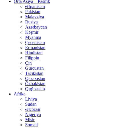
Orta Asiya – Pasifik
Əfqanıstan
Pakistan
Malayziya
Rusiya
Azərbaycan
Kəşmir
Myanma
Çeçenistan
Ermənistan
Hindistan
Filippin
Çin
Gürcüstan
Tacikistan
Qazaxıstan
Özbəkistan
Qırğızıstan
Afrika
Liviya
Sudan
Əlcəzair
Nigeriya
Misir
Somali