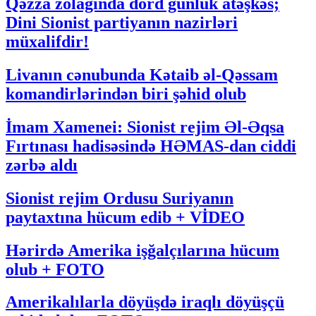
Qəzza zolağında dörd günlük atəşkəs;
Dini Sionist partiyanın nazirləri
müxalifdir!
Livanın cənubunda Kətaib əl-Qəssam
komandirlərindən biri şəhid olub
İmam Xamenei: Sionist rejim Əl-Əqsa
Fırtınası hadisəsində HƏMAS-dan ciddi
zərbə aldı
Sionist rejim Ordusu Suriyanın
paytaxtına hücum edib + VİDEO
Hərirdə Amerika işğalçılarına hücum
olub + FOTO
Amerikalılarla döyüşdə iraqlı döyüşçü