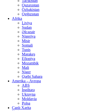
Tacikistan
Qazaxıstan
Özbəkistan
Qırğızıstan
Afrika
Liviya
Sudan
Əlcəzair
Nigeriya
Misir
Somali
Tunis
Mərakeş
Efiopiya
Mozambik
Mali
Niger
Qərbi Sahara
Amerika – Avropa
ABŞ
İngiltərə
Ukrayna
Moldavia
Polşa
Canlı Xəritə