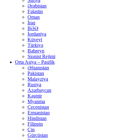
Suriya
Ərəbistan
Fələstin
Oman
İraq
BƏƏ
İordaniya
Küveyt
Türkiyə
Bəhreyn
Sionist Rejimi
Orta Asiya – Pasifik
Əfqanıstan
Pakistan
Malayziya
Rusiya
Azərbaycan
Kəşmir
Myanma
Çeçenistan
Ermənistan
Hindistan
Filippin
Çin
Gürcüstan