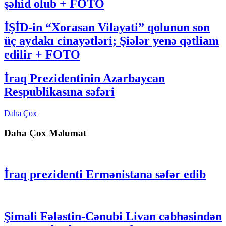
şəhid olub + FOTO
İŞİD-in “Xorasan Vilayəti” qolunun son
üç aydakı cinayətləri; Şiələr yenə qətliam
edilir + FOTO
İraq Prezidentinin Azərbaycan
Respublikasına səfəri
Daha Çox
Daha Çox Məlumat
İraq prezidenti Ermənistana səfər edib
Şimali Fələstin-Cənubi Livan cəbhəsindən