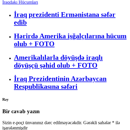
İraqdakı Hücumları
İraq prezidenti Ermənistana səfər
edib
Hərirdə Amerika işğalçılarına hücum
olub + FOTO
Amerikalılarla döyüşdə iraqlı
döyüşçü şəhid olub + FOTO
İraq Prezidentinin Azərbaycan
Respublikasına səfəri
Rəy
Bir cavab yazın
Sizin e-poçt ünvanınız dərc edilməyəcəkdir.
Gərəkli sahələr
*
ilə
işarələnmişdir