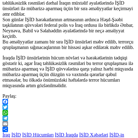
təhlükəsizlik rəsmiləri dərhal İraqın müxtəlif əyalətlərində İŞİD
ünsürləri ilə mübarizə aparmaq üçün bir sıra əməliyyatlar keçirməyi
əmr ediblər.
Son günlər İŞİD hərəkatlarının artmasının ardınca Həşd-Şəəbi
təşkilatının qüvvələri federal polis və İraq ordusu ilə birlikdə Ənbar,
Neynəva, Babil və Səlahəddin əyalətlərində bir neçə əməliyyat
keçirib.
Bu əməliyyatlar zamanı bir sıra İŞİD ünsürləri məhv edilib, terrorçu
qruplaşmanın sığınacaqlarının bir hissəsi aşkar edilərək məhv edilib.
İraqda İŞİD ünsürlərinin hücum növləri və hərəkətlərinin tədqiqi
göstərir ki, əgər İraq təhlükəsizlik rəsmiləri bu terror qruplaşması ilə
mübarizə aparmaq və İŞİD qüvvələrinə qarşı yalnız hərbi miqyasda
mübarizə aparmaq üçün düzgün və vaxtında qərarlar qəbul
etməsələr, bu ölkədə önümüzdəki həftələrdə terror hücumları
miqyasında artım gözlənilməlidir.
Paylaş:
Facebook
Twitter
WhatsApp
Telegram
Email
Share
İraq
İŞİD
İŞİD Hücumları
İŞİD İraqda
İŞİD Xəbərləri
İŞİD-in