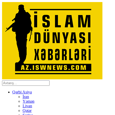
Qərbi Asiya
İran
Yəmən
Livan
Qətər