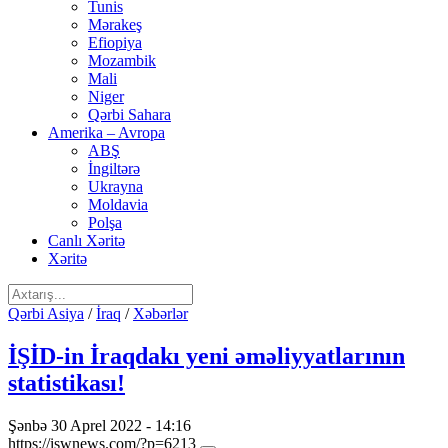
Tunis
Mərakeş
Efiopiya
Mozambik
Mali
Niger
Qərbi Sahara
Amerika – Avropa
ABŞ
İngiltərə
Ukrayna
Moldavia
Polşa
Canlı Xəritə
Xəritə
Qərbi Asiya
/
İraq
/
Xəbərlər
İŞİD-in İraqdakı yeni əməliyyatlarının
statistikası!
Şənbə 30 Aprel 2022 - 14:16
https://iswnews.com/?p=6213