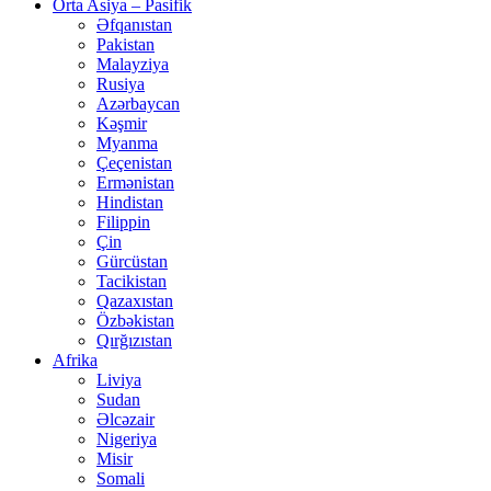
Orta Asiya – Pasifik
Əfqanıstan
Pakistan
Malayziya
Rusiya
Azərbaycan
Kəşmir
Myanma
Çeçenistan
Ermənistan
Hindistan
Filippin
Çin
Gürcüstan
Tacikistan
Qazaxıstan
Özbəkistan
Qırğızıstan
Afrika
Liviya
Sudan
Əlcəzair
Nigeriya
Misir
Somali