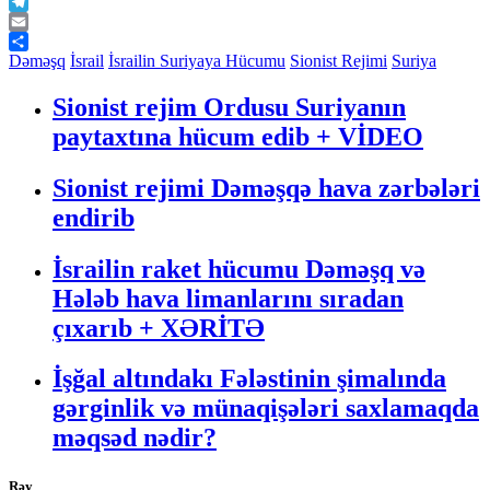
WhatsApp
Telegram
Email
Share
Dəməşq
İsrail
İsrailin Suriyaya Hücumu
Sionist Rejimi
Suriya
Sionist rejim Ordusu Suriyanın
paytaxtına hücum edib + VİDEO
Sionist rejimi Dəməşqə hava zərbələri
endirib
İsrailin raket hücumu Dəməşq və
Hələb hava limanlarını sıradan
çıxarıb + XƏRİTƏ
İşğal altındakı Fələstinin şimalında
gərginlik və münaqişələri saxlamaqda
məqsəd nədir?
Rəy