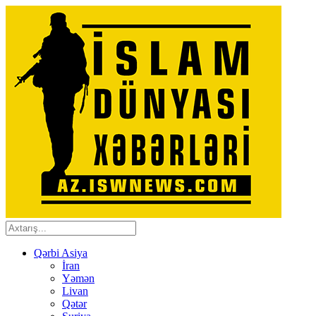
Qərbi Asiya
İran
Yəmən
Livan
Qətər