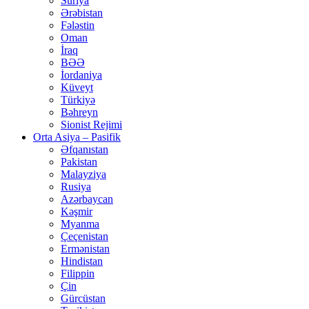
Suriya
Ərəbistan
Fələstin
Oman
İraq
BƏƏ
İordaniya
Küveyt
Türkiyə
Bəhreyn
Sionist Rejimi
Orta Asiya – Pasifik
Əfqanıstan
Pakistan
Malayziya
Rusiya
Azərbaycan
Kəşmir
Myanma
Çeçenistan
Ermənistan
Hindistan
Filippin
Çin
Gürcüstan