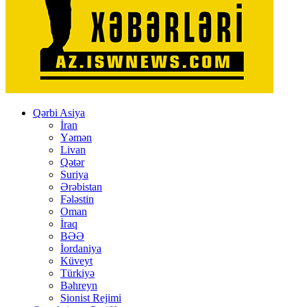
Qərbi Asiya
İran
Yəmən
Livan
Qətər
Suriya
Ərəbistan
Fələstin
Oman
İraq
BƏƏ
İordaniya
Küveyt
Türkiyə
Bəhreyn
Sionist Rejimi