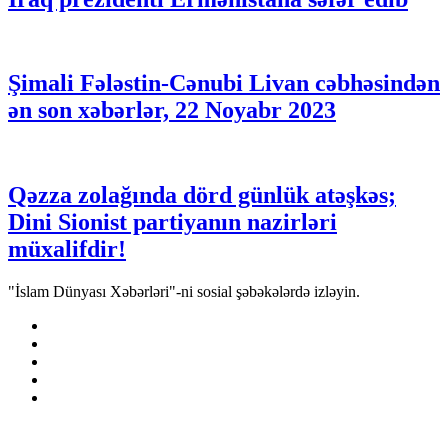
Şimali Fələstin-Cənubi Livan cəbhəsindən
ən son xəbərlər, 22 Noyabr 2023
Qəzza zolağında dörd günlük atəşkəs;
Dini Sionist partiyanın nazirləri
müxalifdir!
"İslam Dünyası Xəbərləri"-ni sosial şəbəkələrdə izləyin.