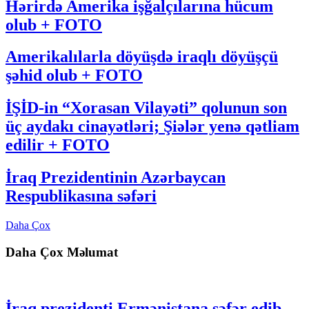
Hərirdə Amerika işğalçılarına hücum
olub + FOTO
Amerikalılarla döyüşdə iraqlı döyüşçü
şəhid olub + FOTO
İŞİD-in “Xorasan Vilayəti” qolunun son
üç aydakı cinayətləri; Şiələr yenə qətliam
edilir + FOTO
İraq Prezidentinin Azərbaycan
Respublikasına səfəri
Daha Çox
Daha Çox Məlumat
İraq prezidenti Ermənistana səfər edib