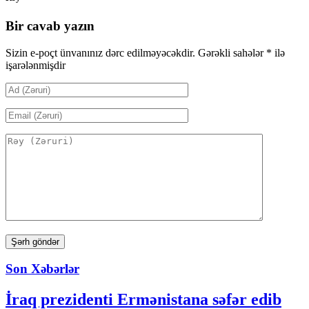
Bir cavab yazın
Sizin e-poçt ünvanınız dərc edilməyəcəkdir.
Gərəkli sahələr
*
ilə
işarələnmişdir
Son Xəbərlər
İraq prezidenti Ermənistana səfər edib