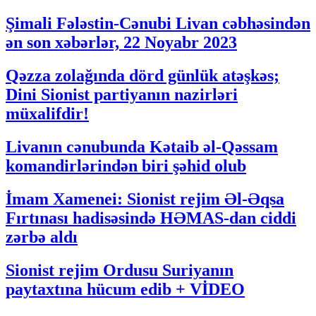
Şimali Fələstin-Cənubi Livan cəbhəsindən
ən son xəbərlər, 22 Noyabr 2023
Qəzza zolağında dörd günlük atəşkəs;
Dini Sionist partiyanın nazirləri
müxalifdir!
Livanın cənubunda Kətaib əl-Qəssam
komandirlərindən biri şəhid olub
İmam Xamenei: Sionist rejim Əl-Əqsa
Fırtınası hadisəsində HƏMAS-dan ciddi
zərbə aldı
Sionist rejim Ordusu Suriyanın
paytaxtına hücum edib + VİDEO