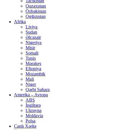
Tacikistan
Qazaxıstan
Özbəkistan
Qırğızıstan
Afrika
Liviya
Sudan
Əlcəzair
Nigeriya
Misir
Somali
Tunis
Mərakeş
Efiopiya
Mozambik
Mali
Niger
Qərbi Sahara
Amerika – Avropa
ABŞ
İngiltərə
Ukrayna
Moldavia
Polşa
Canlı Xəritə