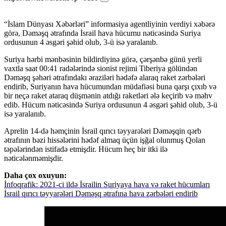
“İslam Dünyası Xəbərləri” informasiya agentliyinin verdiyi xəbərə
görə, Dəməşq ətrafında İsrail hava hücumu nəticəsində Suriya
ordusunun 4 əsgəri şəhid olub, 3-ü isə yaralanıb.
Suriya hərbi mənbəsinin bildirdiyinə görə, çərşənbə günü yerli
vaxtla saat 00:41 radələrində sionist rejimi Tiberiya gölündən
Dəməşq şəhəri ətrafındakı əraziləri hədəfə alaraq raket zərbələri
endirib, Suriyanın hava hücumundan müdafiəsi buna qarşı çıxıb və
bir neçə raket ataraq düşmənin atdığı raketləri ələ keçirib və məhv
edib. Hücum nəticəsində Suriya ordusunun 4 əsgəri şəhid olub, 3-ü
isə yaralanıb.
Aprelin 14-də həmçinin İsrail qırıcı təyyarələri Dəməşqin qərb
ətrafının bəzi hissələrini hədəf almaq üçün işğal olunmuş Qolan
təpələrindən istifadə etmişdir. Hücum heç bir itki ilə
nəticələnməmişdir.
Daha çox oxuyun:
İnfoqrafik: 2021-ci ildə İsrailin Suriyaya hava və raket hücumları
İsrail qırıcı təyyarələri Dəməşq ətrafına hava zərbələri endirib