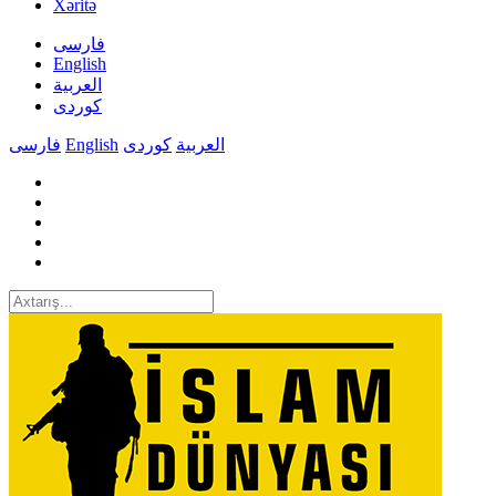
Xəritə
فارسی
English
العربیة
کوردی
فارسی
English
کوردی
العربیة