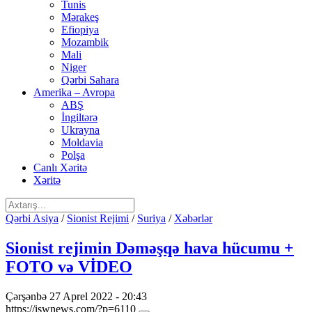
Tunis
Mərakeş
Efiopiya
Mozambik
Mali
Niger
Qərbi Sahara
Amerika – Avropa
ABŞ
İngiltərə
Ukrayna
Moldavia
Polşa
Canlı Xəritə
Xəritə
Qərbi Asiya
/
Sionist Rejimi
/
Suriya
/
Xəbərlər
Sionist rejimin Dəməşqə hava hücumu +
FOTO və VİDEO
Çərşənbə 27 Aprel 2022 - 20:43
https://iswnews.com/?p=6110