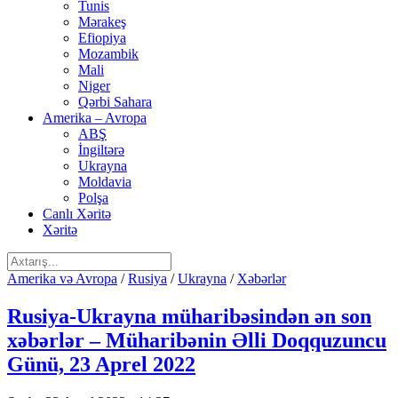
Tunis
Mərakeş
Efiopiya
Mozambik
Mali
Niger
Qərbi Sahara
Amerika – Avropa
ABŞ
İngiltərə
Ukrayna
Moldavia
Polşa
Canlı Xəritə
Xəritə
Amerika və Avropa
/
Rusiya
/
Ukrayna
/
Xəbərlər
Rusiya-Ukrayna müharibəsindən ən son
xəbərlər – Müharibənin Əlli Doqquzuncu
Günü, 23 Aprel 2022