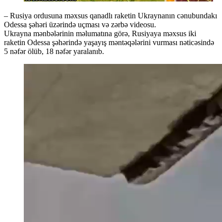
– Rusiya ordusuna məxsus qanadlı raketin Ukraynanın cənubundakı
Odessa şəhəri üzərində uçması və zərbə videosu.
Ukrayna mənbələrinin məlumatına görə, Rusiyaya məxsus iki
raketin Odessa şəhərində yaşayış məntəqələrini vurması nəticəsində
5 nəfər ölüb, 18 nəfər yaralanıb.