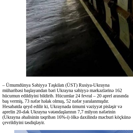
– Ümumdünya Səhiyyə Təşkilatı (ÜST) Rusiya-Ukrayna
müharibəsi başlayandan bəri Ukrayna səhiyyə mərkəzlərinə 162
hücumun edildiyini bildirib. Hücumlar 24 fevral – 20 aprel arasında
baş vermiş, 73 nəfər həlak olmuş, 52 nəfər yaralanmışdır.
Hesabatda qeyd edilir ki, Ukraynada ümumi vəziyyət pisləşir və
aprelin 20-dək Ukrayna vətəndaşlarının 7,7 milyon nəfərinin
(Ukrayna əhalisinin təqribən 16%-i) ölkə daxilində məcburi köçkünə
çevrildiyini təsdiqləyir.