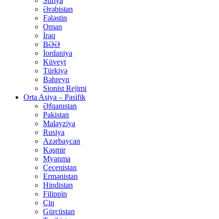
Suriya
Ərəbistan
Fələstin
Oman
İraq
BƏƏ
İordaniya
Küveyt
Türkiyə
Bəhreyn
Sionist Rejimi
Orta Asiya – Pasifik
Əfqanıstan
Pakistan
Malayziya
Rusiya
Azərbaycan
Kəşmir
Myanma
Çeçenistan
Ermənistan
Hindistan
Filippin
Çin
Gürcüstan