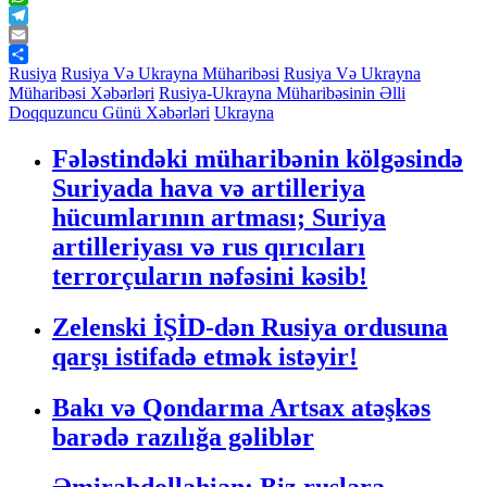
WhatsApp
Telegram
Email
Share
Rusiya
Rusiya Və Ukrayna Müharibəsi
Rusiya Və Ukrayna
Müharibəsi Xəbərləri
Rusiya-Ukrayna Müharibəsinin Əlli
Doqquzuncu Günü Xəbərləri
Ukrayna
Fələstindəki müharibənin kölgəsində
Suriyada hava və artilleriya
hücumlarının artması; Suriya
artilleriyası və rus qırıcıları
terrorçuların nəfəsini kəsib!
Zelenski İŞİD-dən Rusiya ordusuna
qarşı istifadə etmək istəyir!
Bakı və Qondarma Artsax atəşkəs
barədə razılığa gəliblər