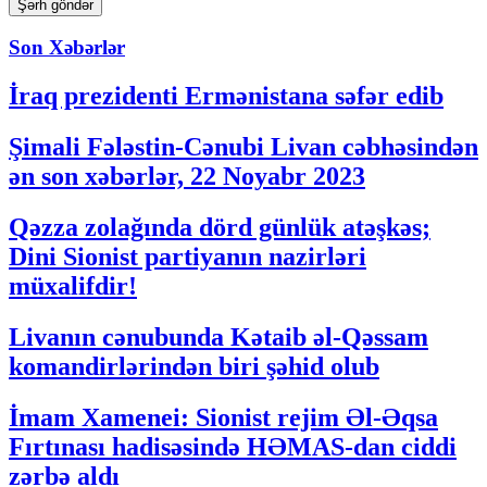
Son Xəbərlər
İraq prezidenti Ermənistana səfər edib
Şimali Fələstin-Cənubi Livan cəbhəsindən
ən son xəbərlər, 22 Noyabr 2023
Qəzza zolağında dörd günlük atəşkəs;
Dini Sionist partiyanın nazirləri
müxalifdir!
Livanın cənubunda Kətaib əl-Qəssam
komandirlərindən biri şəhid olub
İmam Xamenei: Sionist rejim Əl-Əqsa
Fırtınası hadisəsində HƏMAS-dan ciddi
zərbə aldı