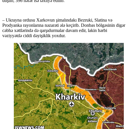
düşüb, 396 nəfər isə təxliyə edilib.
– Ukrayna ordusu Xarkovun şimalındakı Bezruki, Slatina və
Prodyanka rayonlarına nəzarəti ələ keçirib. Donbas bölgəsinin digər
cəbhə xəttlərində də qarşıdurmalar davam edir, lakin hərbi
vəziyyətdə ciddi dəyişiklik yoxdur.