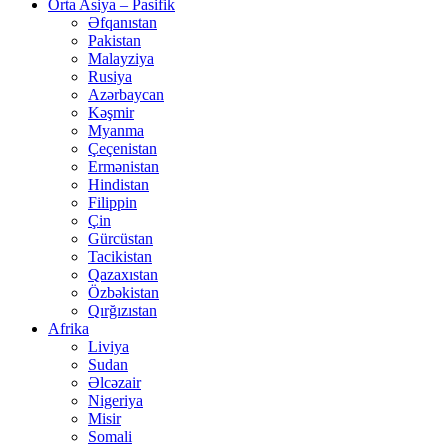
Orta Asiya – Pasifik
Əfqanıstan
Pakistan
Malayziya
Rusiya
Azərbaycan
Kəşmir
Myanma
Çeçenistan
Ermənistan
Hindistan
Filippin
Çin
Gürcüstan
Tacikistan
Qazaxıstan
Özbəkistan
Qırğızıstan
Afrika
Liviya
Sudan
Əlcəzair
Nigeriya
Misir
Somali