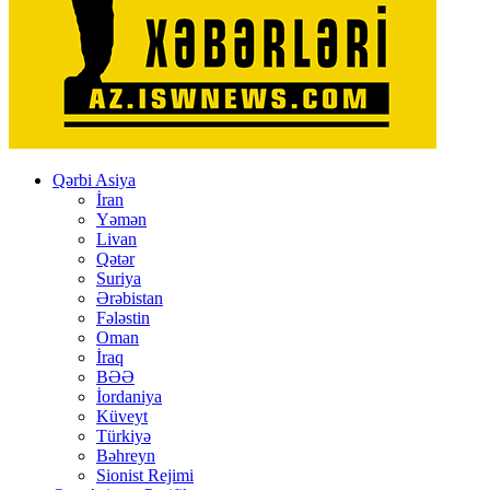
Qərbi Asiya
İran
Yəmən
Livan
Qətər
Suriya
Ərəbistan
Fələstin
Oman
İraq
BƏƏ
İordaniya
Küveyt
Türkiyə
Bəhreyn
Sionist Rejimi