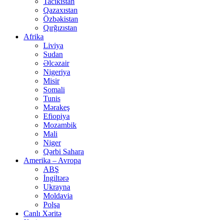
Tacikistan
Qazaxıstan
Özbəkistan
Qırğızıstan
Afrika
Liviya
Sudan
Əlcəzair
Nigeriya
Misir
Somali
Tunis
Mərakeş
Efiopiya
Mozambik
Mali
Niger
Qərbi Sahara
Amerika – Avropa
ABŞ
İngiltərə
Ukrayna
Moldavia
Polşa
Canlı Xəritə