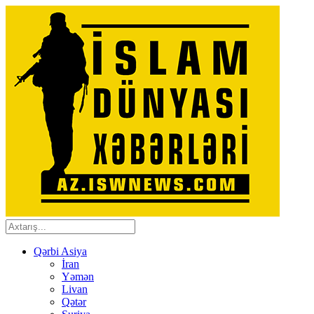
Qərbi Asiya
İran
Yəmən
Livan
Qətər