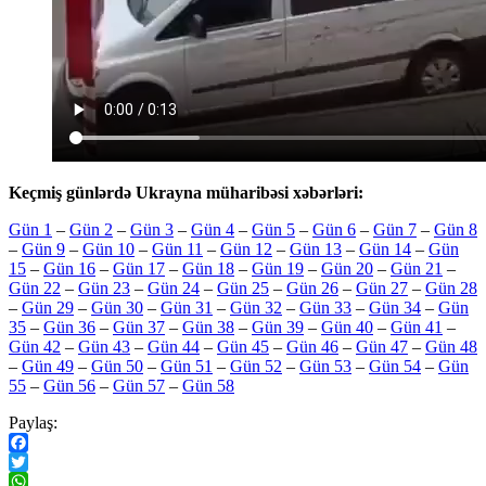
Keçmiş günlərdə Ukrayna müharibəsi xəbərləri:
Gün 1
–
Gün 2
–
Gün 3
–
Gün 4
–
Gün 5
–
Gün 6
–
Gün 7
–
Gün 8
–
Gün 9
–
Gün 10
–
Gün 11
–
Gün 12
–
Gün 13
–
Gün 14
–
Gün
15
–
Gün 16
–
Gün 17
–
Gün 18
–
Gün 19
–
Gün 20
–
Gün 21
–
Gün 22
–
Gün 23
–
Gün 24
–
Gün 25
–
Gün 26
–
Gün 27
–
Gün 28
–
Gün 29
–
Gün 30
–
Gün 31
–
Gün 32
–
Gün 33
–
Gün 34
–
Gün
35
–
Gün 36
–
Gün 37
–
Gün 38
–
Gün 39
–
Gün 40
–
Gün 41
–
Gün 42
–
Gün 43
–
Gün 44
–
Gün 45
–
Gün 46
–
Gün 47
–
Gün 48
–
Gün 49
–
Gün 50
–
Gün 51
–
Gün 52
–
Gün 53
–
Gün 54
–
Gün
55
–
Gün 56
–
Gün 57
–
Gün 58
Paylaş:
Facebook
Twitter