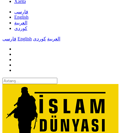
Xəritə
فارسی
English
العربیة
کوردی
فارسی
English
کوردی
العربیة