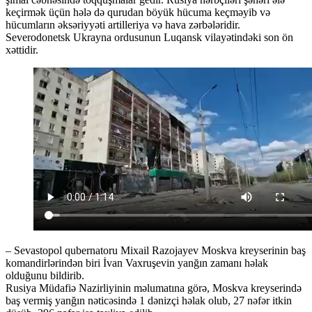
keçirmək üçün hələ də qurudan böyük hücuma keçməyib və
hücumların əksəriyyəti artilleriya və hava zərbələridir.
Severodonetsk Ukrayna ordusunun Luqansk vilayətindəki son ön
xəttidir.
– Sevastopol qubernatoru Mixail Razojayev Moskva kreyserinin baş
komandirlərindən biri İvan Vaxruşevin yanğın zamanı həlak
olduğunu bildirib.
Rusiya Müdafiə Nazirliyinin məlumatına görə, Moskva kreyserində
baş vermiş yanğın nəticəsində 1 dənizçi həlak olub, 27 nəfər itkin