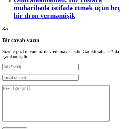
Əmirabdollahian: Biz ruslara
müharibədə istifadə etmək üçün heç
bir dron verməmişik
Rəy
Bir cavab yazın
Sizin e-poçt ünvanınız dərc edilməyəcəkdir.
Gərəkli sahələr
*
ilə
işarələnmişdir