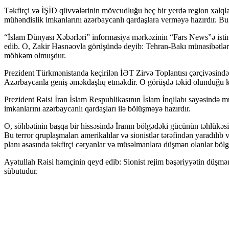
Təkfirçi və İŞİD qüvvələrinin mövcudluğu heç bir yerdə region xalqlar
mühəndislik imkanlarını azərbaycanlı qardaşlara verməyə hazırdır. Bu
“İslam Dünyası Xəbərləri” informasiya mərkəzinin “Fars News”ə istin
edib. O, Zakir Həsnəovla görüşündə deyib: Tehran-Bakı münasibətləri s
möhkəm olmuşdur.
Prezident Türkmənistanda keçirilən İƏT Zirvə Toplantısı çərçivəsində
Azərbaycanla geniş əməkdaşlıq etməkdir. O görüşdə təkid olunduğu kimi ik
Prezident Rəisi İran İslam Respublikasının İslam İnqilabı sayəsində mü
imkanlarını azərbaycanlı qardaşları ilə bölüşməyə hazırdır.
O, söhbətinin başqa bir hissəsində İranın bölgədəki gücünün təhlükəs
Bu terror qruplaşmaları amerikalılar və sionistlər tərəfindən yaradılı
planı əsasında təkfirçi cəryanlar və müsəlmanlara düşmən olanlar bö
Ayətullah Rəisi həmçinin qeyd edib: Sionist rejim bəşəriyyətin düşməni
sübutudur.