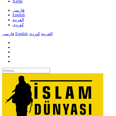
Xəritə
فارسی
English
العربیة
کوردی
فارسی
English
کوردی
العربیة