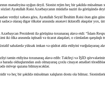
ının mənafeyinə uyğun deyil. Sionist rejim heç bir şəkildə müsəlman xal
 sözləri Ayətullah Rəisi Azərbaycanın müdafiə naziri ilə görüşündə dey
adən verdiyi xəbərə görə, Ayətullah Seyid İbrahim Rəisi ötən gün gün
adəcə olaraq digər ölkələr arasında ənənəvi ikitərəfli əlaqələr yox, ü
 Azərbaycan Prezidenti ilə görüşünə toxunaraq əlavə etdi: “İslam Respu
i ölkə arasında iqtisadi və ticarət əlaqələri, o cümlədən qarşılıqlı tran
xtəlif sahələrdə yüksək imkan və qüdrət əldə etdiyini vurğulayaraq əlav
izliyi təmin etdiyinə toxunaraq əlavə edib: Təkfirçi və İŞİD qüvvələri
b və harada olduqlarından asılı olmayaraq çoxlu cinayət əməlləri törədib
lgədə mövqe qazana bilməyəcəklər.
dir və heç bir şəkildə müsəlman xalqların dostu ola bilməz. Sionistlərin