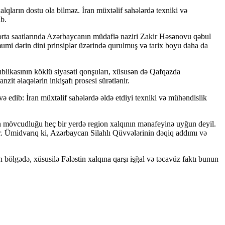
qların dostu ola bilməz. İran müxtəlif sahələrdə texniki və
ib.
orta saatlarında Azərbaycanın müdafiə naziri Zakir Həsənovu qəbul
mumi dərin dini prinsiplər üzərində qurulmuş və tarix boyu daha da
blikasının köklü siyasəti qonşuları, xüsusən də Qafqazda
zit əlaqələrin inkişafı prosesi sürətlənir.
ə edib: İran müxtəlif sahələrdə əldə etdiyi texniki və mühəndislik
nin mövcudluğu heç bir yerdə region xalqının mənafeyinə uyğun deyil.
lər. Ümidvarıq ki, Azərbaycan Silahlı Qüvvələrinin dəqiq addımı və
 bölgədə, xüsusilə Fələstin xalqına qarşı işğal və təcavüz faktı bunun