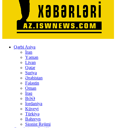
Qərbi Asiya
İran
Yəmən
Livan
Qətər
Suriya
Ərəbistan
Fələstin
Oman
İraq
BƏƏ
İordaniya
Küveyt
Türkiyə
Bəhreyn
Sionist Rejimi