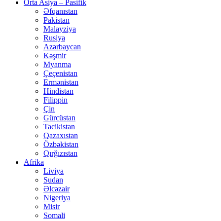
Orta Asiya – Pasifik
Əfqanıstan
Pakistan
Malayziya
Rusiya
Azərbaycan
Kəşmir
Myanma
Çeçenistan
Ermənistan
Hindistan
Filippin
Çin
Gürcüstan
Tacikistan
Qazaxıstan
Özbəkistan
Qırğızıstan
Afrika
Liviya
Sudan
Əlcəzair
Nigeriya
Misir
Somali