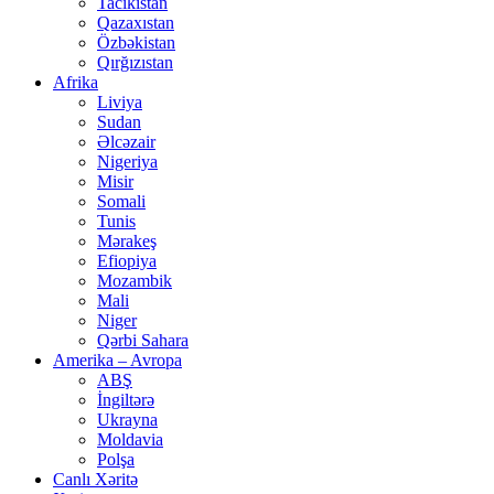
Tacikistan
Qazaxıstan
Özbəkistan
Qırğızıstan
Afrika
Liviya
Sudan
Əlcəzair
Nigeriya
Misir
Somali
Tunis
Mərakeş
Efiopiya
Mozambik
Mali
Niger
Qərbi Sahara
Amerika – Avropa
ABŞ
İngiltərə
Ukrayna
Moldavia
Polşa
Canlı Xəritə