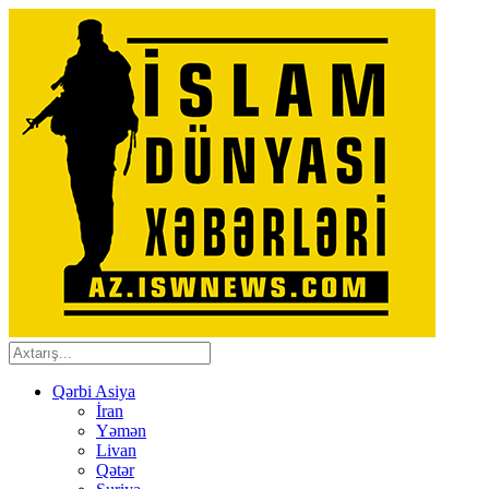
Qərbi Asiya
İran
Yəmən
Livan
Qətər