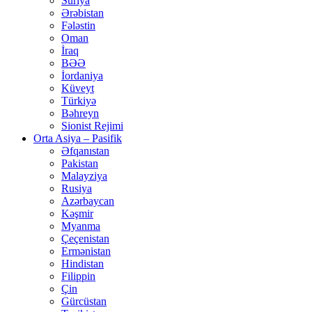
Suriya
Ərəbistan
Fələstin
Oman
İraq
BƏƏ
İordaniya
Küveyt
Türkiyə
Bəhreyn
Sionist Rejimi
Orta Asiya – Pasifik
Əfqanıstan
Pakistan
Malayziya
Rusiya
Azərbaycan
Kəşmir
Myanma
Çeçenistan
Ermənistan
Hindistan
Filippin
Çin
Gürcüstan