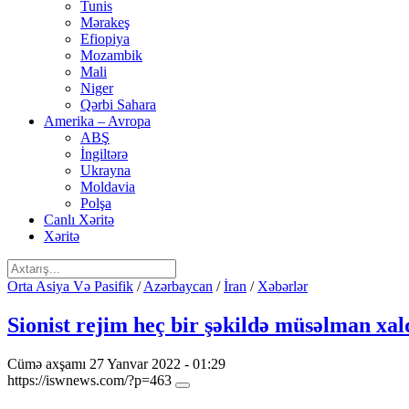
Tunis
Mərakeş
Efiopiya
Mozambik
Mali
Niger
Qərbi Sahara
Amerika – Avropa
ABŞ
İngiltərə
Ukrayna
Moldavia
Polşa
Canlı Xəritə
Xəritə
Orta Asiya Və Pasifik
/
Azərbaycan
/
İran
/
Xəbərlər
Sionist rejim heç bir şəkildə müsəlman xa
Cümə axşamı 27 Yanvar 2022 - 01:29
https://iswnews.com/?p=463