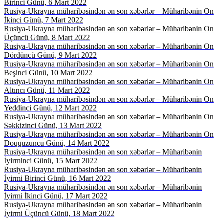
Birinci Günü, 6 Mart 2022
Rusiya-Ukrayna müharibəsindən ən son xəbərlər – Müharibənin On
İkinci Günü, 7 Mart 2022
Rusiya-Ukrayna müharibəsindən ən son xəbərlər – Müharibənin On
Üçüncü Günü, 8 Mart 2022
Rusiya-Ukrayna müharibəsindən ən son xəbərlər – Müharibənin On
Dördüncü Günü, 9 Mart 2022
Rusiya-Ukrayna müharibəsindən ən son xəbərlər – Müharibənin On
Beşinci Günü, 10 Mart 2022
Rusiya-Ukrayna müharibəsindən ən son xəbərlər – Müharibənin On
Altıncı Günü, 11 Mart 2022
Rusiya-Ukrayna müharibəsindən ən son xəbərlər – Müharibənin On
Yeddinci Günü, 12 Mart 2022
Rusiya-Ukrayna müharibəsindən ən son xəbərlər – Müharibənin On
Səkkizinci Günü, 13 Mart 2022
Rusiya-Ukrayna müharibəsindən ən son xəbərlər – Müharibənin On
Doqquzuncu Günü, 14 Mart 2022
Rusiya-Ukrayna müharibəsindən ən son xəbərlər – Müharibənin
İyirminci Günü, 15 Mart 2022
Rusiya-Ukrayna müharibəsindən ən son xəbərlər – Müharibənin
İyirmi Birinci Günü, 16 Mart 2022
Rusiya-Ukrayna müharibəsindən ən son xəbərlər – Müharibənin
İyirmi İkinci Günü, 17 Mart 2022
Rusiya-Ukrayna müharibəsindən ən son xəbərlər – Müharibənin
İyirmi Üçüncü Günü, 18 Mart 2022