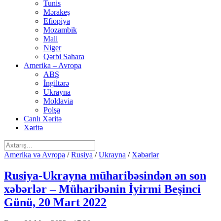
Tunis
Mərakeş
Efiopiya
Mozambik
Mali
Niger
Qərbi Sahara
Amerika – Avropa
ABŞ
İngiltərə
Ukrayna
Moldavia
Polşa
Canlı Xəritə
Xəritə
Amerika və Avropa
/
Rusiya
/
Ukrayna
/
Xəbərlər
Rusiya-Ukrayna müharibəsindən ən son
xəbərlər – Müharibənin İyirmi Beşinci
Günü, 20 Mart 2022