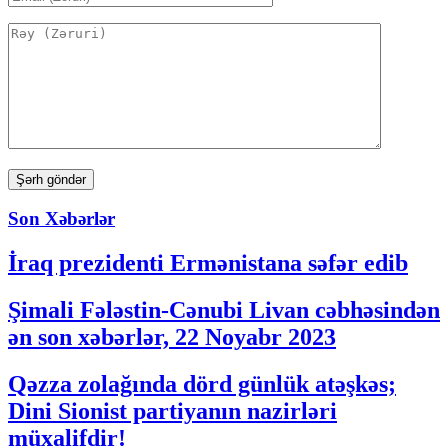
Son Xəbərlər
İraq prezidenti Ermənistana səfər edib
Şimali Fələstin-Cənubi Livan cəbhəsindən
ən son xəbərlər, 22 Noyabr 2023
Qəzza zolağında dörd günlük atəşkəs;
Dini Sionist partiyanın nazirləri
müxalifdir!