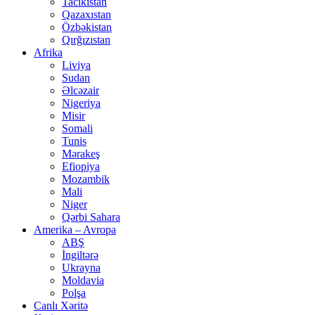
Tacikistan
Qazaxıstan
Özbəkistan
Qırğızıstan
Afrika
Liviya
Sudan
Əlcəzair
Nigeriya
Misir
Somali
Tunis
Mərakeş
Efiopiya
Mozambik
Mali
Niger
Qərbi Sahara
Amerika – Avropa
ABŞ
İngiltərə
Ukrayna
Moldavia
Polşa
Canlı Xəritə