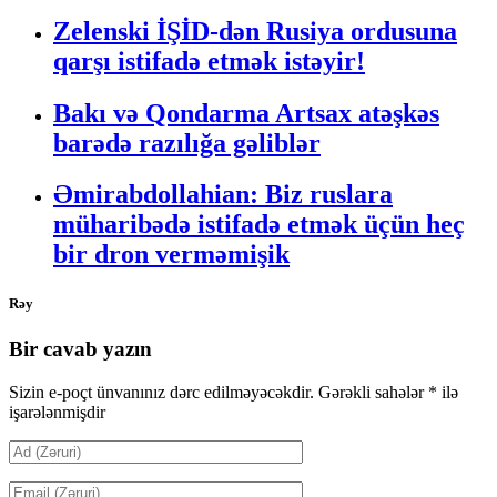
Zelenski İŞİD-dən Rusiya ordusuna
qarşı istifadə etmək istəyir!
Bakı və Qondarma Artsax atəşkəs
barədə razılığa gəliblər
Əmirabdollahian: Biz ruslara
müharibədə istifadə etmək üçün heç
bir dron verməmişik
Rəy
Bir cavab yazın
Sizin e-poçt ünvanınız dərc edilməyəcəkdir.
Gərəkli sahələr
*
ilə
işarələnmişdir