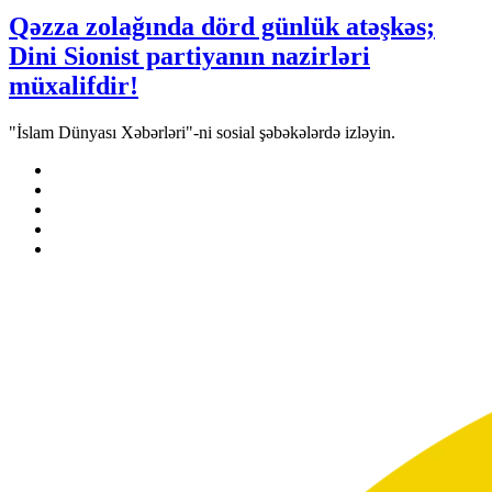
Qəzza zolağında dörd günlük atəşkəs;
Dini Sionist partiyanın nazirləri
müxalifdir!
"İslam Dünyası Xəbərləri"-ni sosial şəbəkələrdə izləyin.