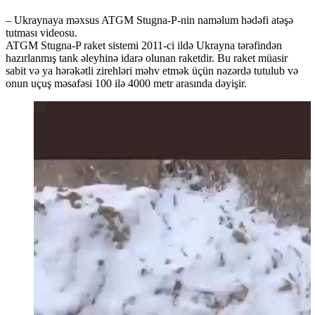
– Ukraynaya məxsus ATGM Stugna-P-nin naməlum hədəfi atəşə
tutması videosu.
ATGM Stugna-P raket sistemi 2011-ci ildə Ukrayna tərəfindən
hazırlanmış tank əleyhinə idarə olunan raketdir. Bu raket müasir
sabit və ya hərəkətli zirehləri məhv etmək üçün nəzərdə tutulub və
onun uçuş məsafəsi 100 ilə 4000 metr arasında dəyişir.