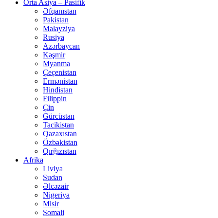
Orta Asiya – Pasifik
Əfqanıstan
Pakistan
Malayziya
Rusiya
Azərbaycan
Kəşmir
Myanma
Çeçenistan
Ermənistan
Hindistan
Filippin
Çin
Gürcüstan
Tacikistan
Qazaxıstan
Özbəkistan
Qırğızıstan
Afrika
Liviya
Sudan
Əlcəzair
Nigeriya
Misir
Somali