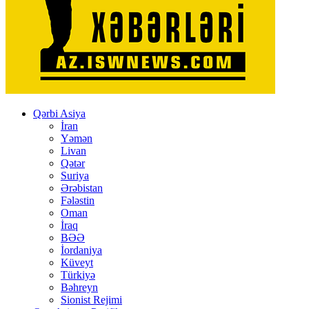
Qərbi Asiya
İran
Yəmən
Livan
Qətər
Suriya
Ərəbistan
Fələstin
Oman
İraq
BƏƏ
İordaniya
Küveyt
Türkiyə
Bəhreyn
Sionist Rejimi