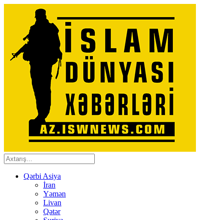
Qərbi Asiya
İran
Yəmən
Livan
Qətər