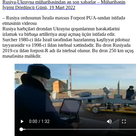
Rusiya-Ukrayna müharibəsindən ən son xəbərlər – Müharibənin
İyirmi Dördüncü Günü, 19 Mart 2022
– Rusiya ordusunun İsrailə məxsus Forpost PUA-sından istifadə
etməsinin videosu
Rusiya hərbçiləri drondan Ukrayna qoşunlarının hərəkətlərini
izləmək və birbaşa artilleriya atəşi açmaq üçün istifadə edir.
Surcher 1980-ci ildə İsrail tərəfindən hazırlanmış kəşfiyyat pilotsuz
təyyarəsidir və 1998-ci ildən istehsal xəttindədir. Bu dron Rusiyada
2019-cu ildən forpost-R adı ilə istehsal olunur. Bu dron 250 km uçuş
məsafəsinə malikdir.