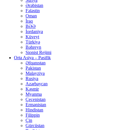
Suriya
Ərəbistan
Fələstin
Oman
İraq
BƏƏ
İordaniya
Küveyt
Türkiyə
Bəhreyn
Sionist Rejimi
Orta Asiya – Pasifik
Əfqanıstan
Pakistan
Malayziya
Rusiya
Azərbaycan
Kəşmir
Myanma
Çeçenistan
Ermənistan
Hindistan
Filippin
Çin
Gürcüstan