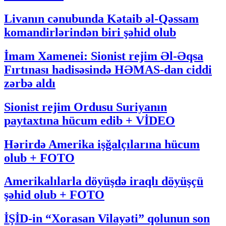
Livanın cənubunda Kətaib əl-Qəssam
komandirlərindən biri şəhid olub
İmam Xamenei: Sionist rejim Əl-Əqsa
Fırtınası hadisəsində HƏMAS-dan ciddi
zərbə aldı
Sionist rejim Ordusu Suriyanın
paytaxtına hücum edib + VİDEO
Hərirdə Amerika işğalçılarına hücum
olub + FOTO
Amerikalılarla döyüşdə iraqlı döyüşçü
şəhid olub + FOTO
İŞİD-in “Xorasan Vilayəti” qolunun son