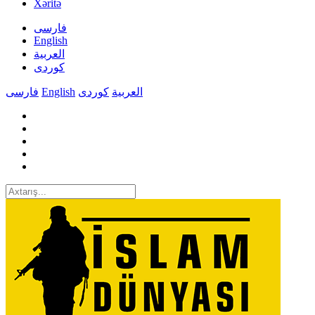
Xəritə
فارسی
English
العربیة
کوردی
فارسی
English
کوردی
العربیة