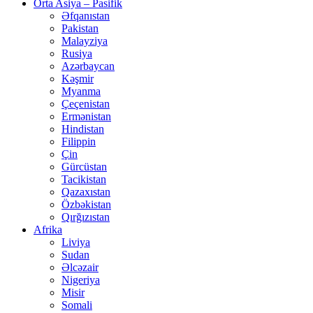
Orta Asiya – Pasifik
Əfqanıstan
Pakistan
Malayziya
Rusiya
Azərbaycan
Kəşmir
Myanma
Çeçenistan
Ermənistan
Hindistan
Filippin
Çin
Gürcüstan
Tacikistan
Qazaxıstan
Özbəkistan
Qırğızıstan
Afrika
Liviya
Sudan
Əlcəzair
Nigeriya
Misir
Somali