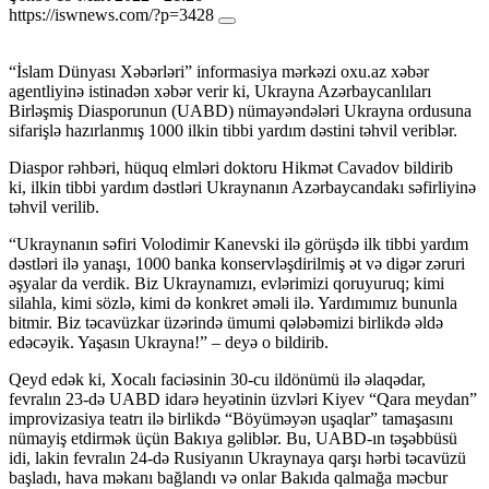
https://iswnews.com/?p=3428
“İslam Dünyası Xəbərləri” informasiya mərkəzi oxu.az xəbər
agentliyinə istinadən xəbər verir ki, Ukrayna Azərbaycanlıları
Birləşmiş Diasporunun (UABD) nümayəndələri Ukrayna ordusuna
sifarişlə hazırlanmış 1000 ilkin tibbi yardım dəstini təhvil veriblər.
Diaspor rəhbəri, hüquq elmləri doktoru Hikmət Cavadov
bildirib
ki, ilkin tibbi yardım dəstləri Ukraynanın Azərbaycandakı səfirliyinə
təhvil verilib.
“Ukraynanın səfiri Volodimir Kanevski ilə görüşdə ilk tibbi yardım
dəstləri ilə yanaşı, 1000 banka konservləşdirilmiş ət və digər zəruri
əşyalar da verdik. Biz Ukraynamızı, evlərimizi qoruyuruq; kimi
silahla, kimi sözlə, kimi də konkret əməli ilə. Yardımımız bununla
bitmir. Biz təcavüzkar üzərində ümumi qələbəmizi birlikdə əldə
edəcəyik. Yaşasın Ukrayna!” – deyə o bildirib.
Qeyd edək ki, Xocalı faciəsinin 30-cu ildönümü ilə əlaqədar,
fevralın 23-də UABD idarə heyətinin üzvləri Kiyev “Qara meydan”
improvizasiya teatrı ilə birlikdə “Böyüməyən uşaqlar” tamaşasını
nümayiş etdirmək üçün Bakıya gəliblər. Bu, UABD-ın təşəbbüsü
idi, lakin fevralın 24-də Rusiyanın Ukraynaya qarşı hərbi təcavüzü
başladı, hava məkanı bağlandı və onlar Bakıda qalmağa məcbur