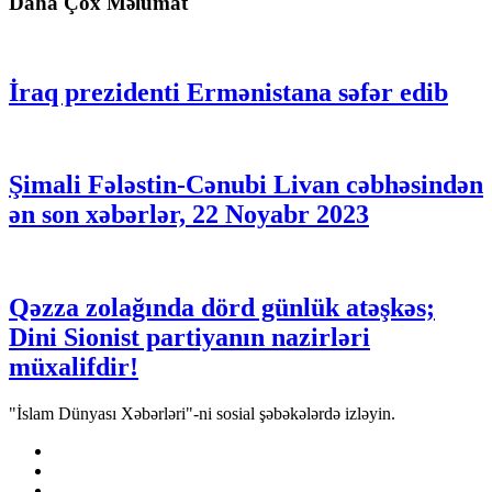
Daha Çox Məlumat
İraq prezidenti Ermənistana səfər edib
Şimali Fələstin-Cənubi Livan cəbhəsindən
ən son xəbərlər, 22 Noyabr 2023
Qəzza zolağında dörd günlük atəşkəs;
Dini Sionist partiyanın nazirləri
müxalifdir!
"İslam Dünyası Xəbərləri"-ni sosial şəbəkələrdə izləyin.