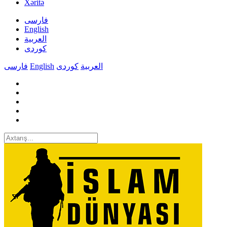
Xəritə
فارسی
English
العربیة
کوردی
فارسی
English
کوردی
العربیة