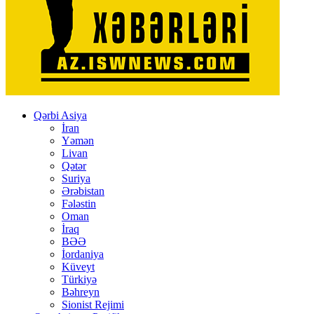
Qərbi Asiya
İran
Yəmən
Livan
Qətər
Suriya
Ərəbistan
Fələstin
Oman
İraq
BƏƏ
İordaniya
Küveyt
Türkiyə
Bəhreyn
Sionist Rejimi