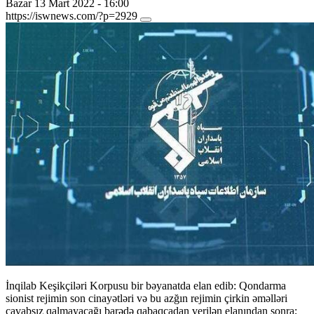
Bazar 13 Mart 2022 - 16:00
https://iswnews.com/?p=2929
İnqilab Keşikçiləri Korpusu bir bəyanatda elan edib: Qondarma
sionist rejimin son cinayətləri və bu azğın rejimin çirkin əməlləri
cavabsız qalmayacağı barədə qabaqcadan verilən elanından sonra;