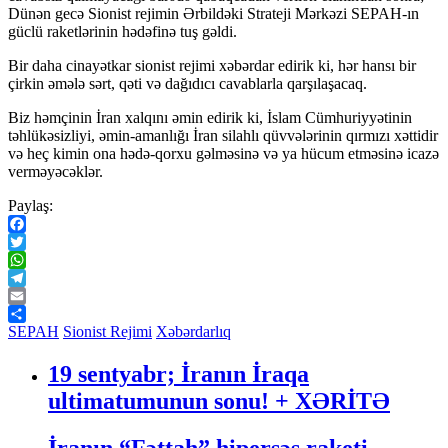
Dünən gecə Sionist rejimin Ərbildəki Strateji Mərkəzi SEPAH-ın
güclü raketlərinin hədəfinə tuş gəldi.
Bir daha cinayətkar sionist rejimi xəbərdar edirik ki, hər hansı bir
çirkin əmələ sərt, qəti və dağıdıcı cavablarla qarşılaşacaq.
Biz həmçinin İran xalqını əmin edirik ki, İslam Cümhuriyyətinin
təhlükəsizliyi, əmin-amanlığı İran silahlı qüvvələrinin qırmızı xəttidir
və heç kimin ona hədə-qorxu gəlməsinə və ya hücum etməsinə icazə
verməyəcəklər.
Paylaş:
Facebook
Twitter
WhatsApp
Telegram
Email
Share
SEPAH
Sionist Rejimi
Xəbərdarlıq
19 sentyabr; İranın İraqa
ultimatumunun sonu! + XƏRİTƏ
İranın “Fəttah” hipersəs raketi