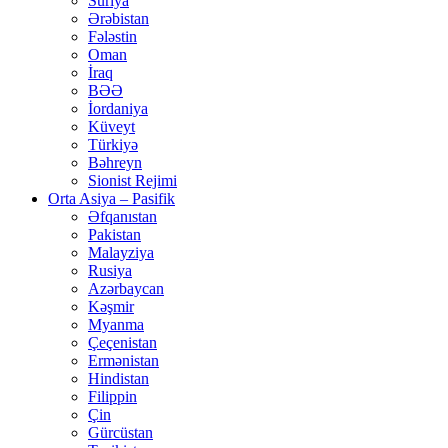
Suriya
Ərəbistan
Fələstin
Oman
İraq
BƏƏ
İordaniya
Küveyt
Türkiyə
Bəhreyn
Sionist Rejimi
Orta Asiya – Pasifik
Əfqanıstan
Pakistan
Malayziya
Rusiya
Azərbaycan
Kəşmir
Myanma
Çeçenistan
Ermənistan
Hindistan
Filippin
Çin
Gürcüstan