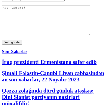
Son Xəbərlər
İraq prezidenti Ermənistana səfər edib
Şimali Fələstin-Cənubi Livan cəbhəsindən
ən son xəbərlər, 22 Noyabr 2023
Qəzza zolağında dörd günlük atəşkəs;
Dini Sionist partiyanın nazirləri
müxalifdir!