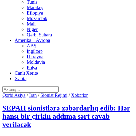
Tunis
Mərakeş
Efiopiya
Mozambik
Mali
Niger
Qərbi Sahara
Amerika – Avropa
ABŞ
İngiltərə
Ukrayna
Moldavia
Polşa
Canlı Xəritə
Xəritə
Qərbi Asiya
/
İran
/
Sionist Rejimi
/
Xəbərlər
SEPAH sionistlərə xəbərdarlıq edib: Hər
hansı bir çirkin addıma sərt cavab
veriləcək