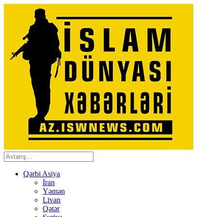
Qərbi Asiya
İran
Yəmən
Livan
Qətər