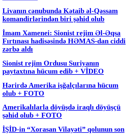
Livanın cənubunda Kətaib əl-Qəssam
komandirlərindən biri şəhid olub
İmam Xamenei: Sionist rejim Əl-Əqsa
Fırtınası hadisəsində HƏMAS-dan ciddi
zərbə aldı
Sionist rejim Ordusu Suriyanın
paytaxtına hücum edib + VİDEO
Hərirdə Amerika işğalçılarına hücum
olub + FOTO
Amerikalılarla döyüşdə iraqlı döyüşçü
şəhid olub + FOTO
İŞİD-in “Xorasan Vilayəti” qolunun son