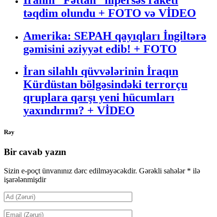
təqdim olundu + FOTO və VİDEO
Amerika: SEPAH qayıqları İngiltərə
gəmisini əziyyət edib! + FOTO
İran silahlı qüvvələrinin İraqın
Kürdüstan bölgəsindəki terrorçu
qruplara qarşı yeni hücumları
yaxındırmı? + VİDEO
Rəy
Bir cavab yazın
Sizin e-poçt ünvanınız dərc edilməyəcəkdir.
Gərəkli sahələr
*
ilə
işarələnmişdir