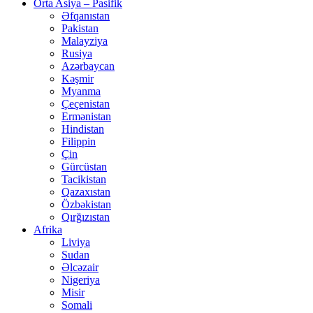
Orta Asiya – Pasifik
Əfqanıstan
Pakistan
Malayziya
Rusiya
Azərbaycan
Kəşmir
Myanma
Çeçenistan
Ermənistan
Hindistan
Filippin
Çin
Gürcüstan
Tacikistan
Qazaxıstan
Özbəkistan
Qırğızıstan
Afrika
Liviya
Sudan
Əlcəzair
Nigeriya
Misir
Somali