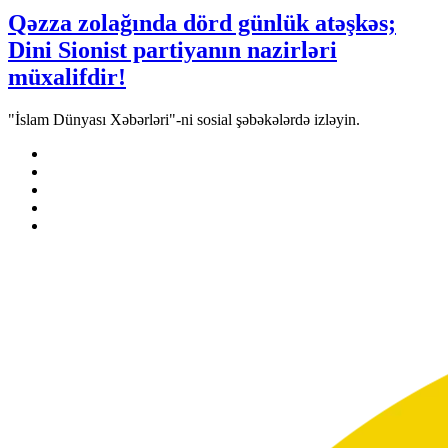
Qəzza zolağında dörd günlük atəşkəs;
Dini Sionist partiyanın nazirləri
müxalifdir!
"İslam Dünyası Xəbərləri"-ni sosial şəbəkələrdə izləyin.