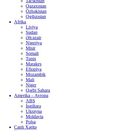
Tacikistan
Qazaxıstan
Özbəkistan
Qırğızıstan
Afrika
Liviya
Sudan
Əlcəzair
Nigeriya
Misir
Somali
Tunis
Mərakeş
Efiopiya
Mozambik
Mali
Niger
Qərbi Sahara
Amerika – Avropa
ABŞ
İngiltərə
Ukrayna
Moldavia
Polşa
Canlı Xəritə