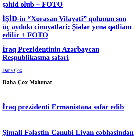
şəhid olub + FOTO
İŞİD-in “Xorasan Vilayəti” qolunun son
üç aydakı cinayətləri; Şiələr yenə qətliam
edilir + FOTO
İraq Prezidentinin Azərbaycan
Respublikasına səfəri
Daha Çox
Daha Çox Məlumat
İraq prezidenti Ermənistana səfər edib
Şimali Fələstin-Cənubi Livan cəbhəsindən