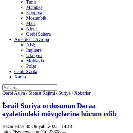
Tunis
Mərakeş
Efiopiya
Mozambik
Mali
Niger
Qərbi Sahara
Amerika – Avropa
ABŞ
İngiltərə
Ukrayna
Moldavia
Polşa
Canlı Xəritə
Xəritə
Qərbi Asiya
/
Sionist Rejimi
/
Suriya
/
Xəbərlər
İsrail Suriya ordusunun Dəraa
əyalətindəki mövqelərinə hücum edib
Bazar ertəsi 30 Oktyabr 2023 - 14:13
https://iswnews.com/?p=27808