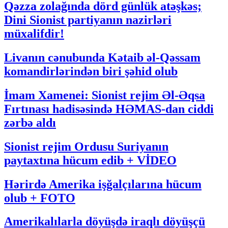
Qəzza zolağında dörd günlük atəşkəs;
Dini Sionist partiyanın nazirləri
müxalifdir!
Livanın cənubunda Kətaib əl-Qəssam
komandirlərindən biri şəhid olub
İmam Xamenei: Sionist rejim Əl-Əqsa
Fırtınası hadisəsində HƏMAS-dan ciddi
zərbə aldı
Sionist rejim Ordusu Suriyanın
paytaxtına hücum edib + VİDEO
Hərirdə Amerika işğalçılarına hücum
olub + FOTO
Amerikalılarla döyüşdə iraqlı döyüşçü