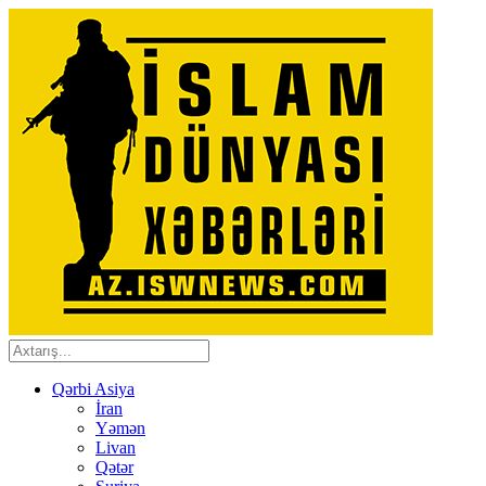
Qərbi Asiya
İran
Yəmən
Livan
Qətər