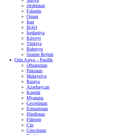
Suriya
Ərəbistan
Fələstin
Oman
İraq
BƏƏ
İordaniya
Küveyt
Türkiyə
Bəhreyn
Sionist Rejimi
Orta Asiya – Pasifik
Əfqanıstan
Pakistan
Malayziya
Rusiya
Azərbaycan
Kəşmir
Myanma
Çeçenistan
Ermənistan
Hindistan
Filippin
Çin
Gürcüstan