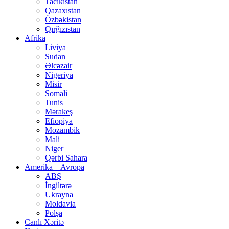
Tacikistan
Qazaxıstan
Özbəkistan
Qırğızıstan
Afrika
Liviya
Sudan
Əlcəzair
Nigeriya
Misir
Somali
Tunis
Mərakeş
Efiopiya
Mozambik
Mali
Niger
Qərbi Sahara
Amerika – Avropa
ABŞ
İngiltərə
Ukrayna
Moldavia
Polşa
Canlı Xəritə