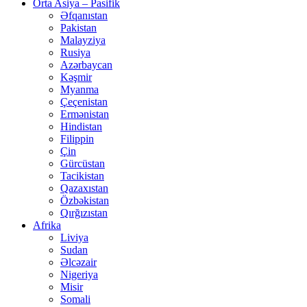
Orta Asiya – Pasifik
Əfqanıstan
Pakistan
Malayziya
Rusiya
Azərbaycan
Kəşmir
Myanma
Çeçenistan
Ermənistan
Hindistan
Filippin
Çin
Gürcüstan
Tacikistan
Qazaxıstan
Özbəkistan
Qırğızıstan
Afrika
Liviya
Sudan
Əlcəzair
Nigeriya
Misir
Somali