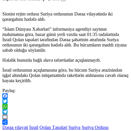
Sionist rejim ordusu Suriya ordusunun Dəraa vilayətində iki
qərargahını hədəfə alıb.
“İslam Dünyası Xəbərləri” informasiya agentliyi saytının
məlumatına görə, bazar günü yerli vaxtla saat 01:35 radələrində
İsrail Qolan təpələri tərəfindən Dəraa şəhərinin ətrafında Suriya
ordusunun iki qərargahını hədəfə alıb. Bu hücumların maddi ziyana
səbəb olduğu söylənilir.
Hələlik bununla bağlı əlavə təfərrüatlar açıqlanmayıb.
İsrail ordusunun açıqlamasına görə, bu hücum Suriya ərazisindən
işğal altındakı Qolan istiqamətində raketlərin atılmasına cavab olaraq
həyata keçirilib.
Paylaş:
Facebook
Twitter
WhatsApp
Telegram
Email
Share
Dəraa vilayəti
İsrail
Qolan Təpələri
Suriya
Suriya Ordusu