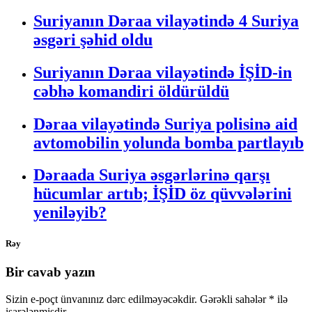
Suriyanın Dəraa vilayətində 4 Suriya
əsgəri şəhid oldu
Suriyanın Dəraa vilayətində İŞİD-in
cəbhə komandiri öldürüldü
Dəraa vilayətində Suriya polisinə aid
avtomobilin yolunda bomba partlayıb
Dəraada Suriya əsgərlərinə qarşı
hücumlar artıb; İŞİD öz qüvvələrini
yeniləyib?
Rəy
Bir cavab yazın
Sizin e-poçt ünvanınız dərc edilməyəcəkdir.
Gərəkli sahələr
*
ilə
işarələnmişdir