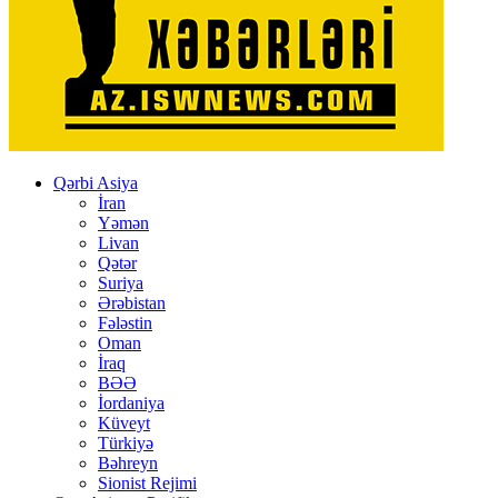
Qərbi Asiya
İran
Yəmən
Livan
Qətər
Suriya
Ərəbistan
Fələstin
Oman
İraq
BƏƏ
İordaniya
Küveyt
Türkiyə
Bəhreyn
Sionist Rejimi