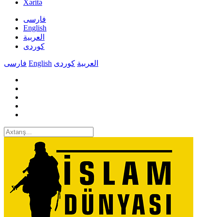
Xəritə
فارسی
English
العربیة
کوردی
فارسی
English
کوردی
العربیة