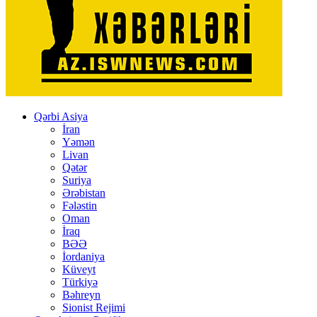
Qərbi Asiya
İran
Yəmən
Livan
Qətər
Suriya
Ərəbistan
Fələstin
Oman
İraq
BƏƏ
İordaniya
Küveyt
Türkiyə
Bəhreyn
Sionist Rejimi