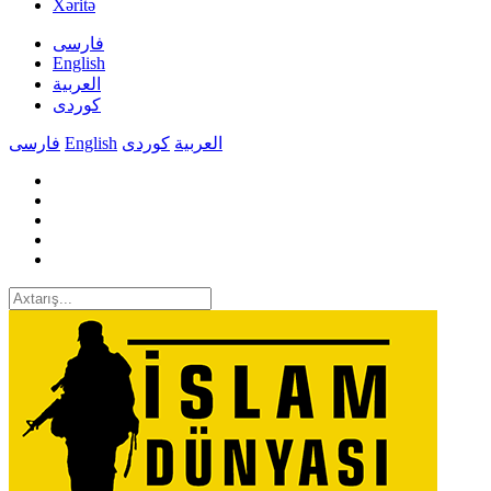
Xəritə
فارسی
English
العربیة
کوردی
فارسی
English
کوردی
العربیة