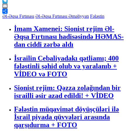
WhatsApp
Telegram
Email
Share
Əl-Əqsa Fırtınası
Əl-Əqsa Fırtınası Əməliyyatı
Fələstin
İmam Xamenei: Sionist rejim Əl-
Əqsa Fırtınası hadisəsində HƏMAS-
dan ciddi zərbə aldı
İsrailin Cebaliyadakı qətliamı; 400
fələstinli şəhid olub və yaralanıb +
VİDEO və FOTO
Sionist rejim: Qəzza zolağından bir
israilli əsir azad edildi! + VİDEO
Fələstin müqavimət döyüşçüləri ilə
İsrail piyada qüvvələri arasında
qarşıdurma + FOTO