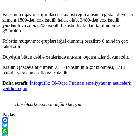
Fələstin müqavimət qrupları ilə sionist rejim arasında gedən döyüşlər
zamanı 1500-dən çox israilli həlak olub, 3480-dən çox israilli
yaralanıb və ən azı 200 israilli Fələstin hərbçiləri tərəfindən əsir
götürülüb.
Fələstin müqavimət qrupları işğal olunmuş ərazilərə 6 mindən çox
raket atıb.
Döyüşün bütün cəbhə xəttlərində ara-sıra toqquşmalar davam edir.
İsrailin Qəzzaya hücumları 2215 fələstinlinin şəhid olması, 8714
nəfərin yaralanması ilə nəticələnib.
Daha ətraflı:
İnfoqrafik: Əl-Əqsa Fırtınası əməliyyatının nəticələri;
yeddinci gün
Tam ölçüdə baxmaq üçün klikləyin
Paylaş:
Facebook
Twitter