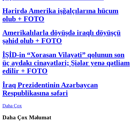
Hərirdə Amerika işğalçılarına hücum
olub + FOTO
Amerikalılarla döyüşdə iraqlı döyüşçü
şəhid olub + FOTO
İŞİD-in “Xorasan Vilayəti” qolunun son
üç aydakı cinayətləri; Şiələr yenə qətliam
edilir + FOTO
İraq Prezidentinin Azərbaycan
Respublikasına səfəri
Daha Çox
Daha Çox Məlumat