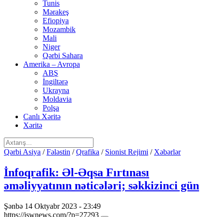
Tunis
Mərakeş
Efiopiya
Mozambik
Mali
Niger
Qərbi Sahara
Amerika – Avropa
ABŞ
İngiltərə
Ukrayna
Moldavia
Polşa
Canlı Xəritə
Xəritə
Qərbi Asiya
/
Fələstin
/
Qrafika
/
Sionist Rejimi
/
Xəbərlər
İnfoqrafik: Əl-Əqsa Fırtınası
əməliyyatının nəticələri; səkkizinci gün
Şənbə 14 Oktyabr 2023 - 23:49
https://iswnews.com/?p=27293