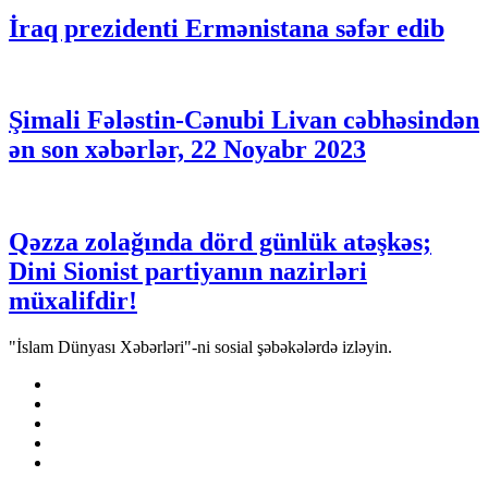
İraq prezidenti Ermənistana səfər edib
Şimali Fələstin-Cənubi Livan cəbhəsindən
ən son xəbərlər, 22 Noyabr 2023
Qəzza zolağında dörd günlük atəşkəs;
Dini Sionist partiyanın nazirləri
müxalifdir!
"İslam Dünyası Xəbərləri"-ni sosial şəbəkələrdə izləyin.