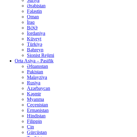
Suriya
Ərəbistan
Fələstin
Oman
İraq
BƏƏ
İordaniya
Küveyt
Türkiyə
Bəhreyn
Sionist Rejimi
Orta Asiya – Pasifik
Əfqanıstan
Pakistan
Malayziya
Rusiya
Azərbaycan
Kəşmir
Myanma
Çeçenistan
Ermənistan
Hindistan
Filippin
Çin
Gürcüstan