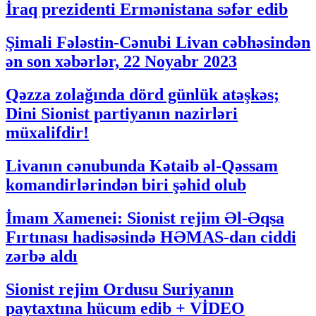
İraq prezidenti Ermənistana səfər edib
Şimali Fələstin-Cənubi Livan cəbhəsindən
ən son xəbərlər, 22 Noyabr 2023
Qəzza zolağında dörd günlük atəşkəs;
Dini Sionist partiyanın nazirləri
müxalifdir!
Livanın cənubunda Kətaib əl-Qəssam
komandirlərindən biri şəhid olub
İmam Xamenei: Sionist rejim Əl-Əqsa
Fırtınası hadisəsində HƏMAS-dan ciddi
zərbə aldı
Sionist rejim Ordusu Suriyanın
paytaxtına hücum edib + VİDEO