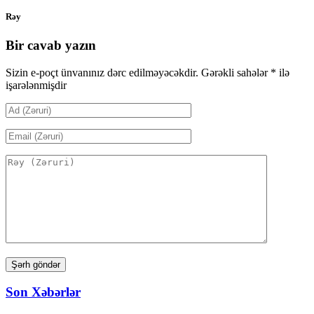
Rəy
Bir cavab yazın
Sizin e-poçt ünvanınız dərc edilməyəcəkdir.
Gərəkli sahələr
*
ilə
işarələnmişdir
Son Xəbərlər