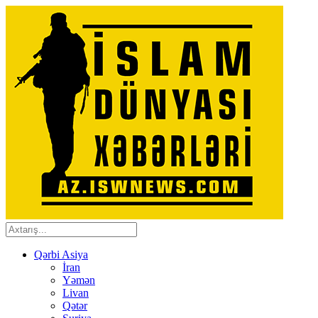
Qərbi Asiya
İran
Yəmən
Livan
Qətər