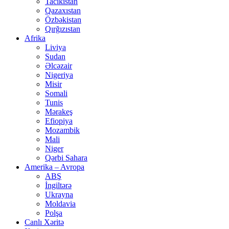
Tacikistan
Qazaxıstan
Özbəkistan
Qırğızıstan
Afrika
Liviya
Sudan
Əlcəzair
Nigeriya
Misir
Somali
Tunis
Mərakeş
Efiopiya
Mozambik
Mali
Niger
Qərbi Sahara
Amerika – Avropa
ABŞ
İngiltərə
Ukrayna
Moldavia
Polşa
Canlı Xəritə