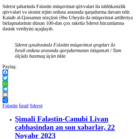
Sderot şəhərində Fələstin müqavimət qüvvələri ilə təhlükəsizlik
qüvvələri və sionist rejim ordusu arasında qarşıdurma davam edir.
Kataib əl-Qəssamın sözçüsü Əbu Ubeydə də müqavimət artilleriya
birləşmələrinin dünən 100-dən çox raketlə Sderot hücumlarına
dəstək verdiyini açıqlayıb.
Sderot qəsəbəsində Fələstin müqavimət qrupları ilə
İsrail ordusu arasında qarşıdurmanın istiqaməti / Tam
ölçüdə baxmaq üçün tıkla
Paylaş:
Facebook
Twitter
WhatsApp
Telegram
Email
Share
Fələstin
İsrail
Sderot
Şimali Fələstin-Cənubi Livan
cəbhəsindən ən son xəbərlər, 22
Noyabr 2023