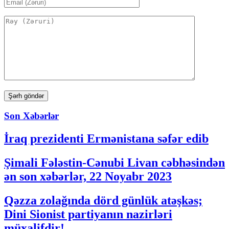
Son Xəbərlər
İraq prezidenti Ermənistana səfər edib
Şimali Fələstin-Cənubi Livan cəbhəsindən
ən son xəbərlər, 22 Noyabr 2023
Qəzza zolağında dörd günlük atəşkəs;
Dini Sionist partiyanın nazirləri
müxalifdir!