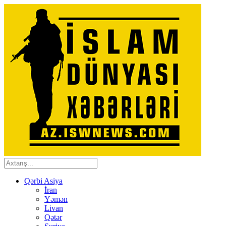
Qərbi Asiya
İran
Yəmən
Livan
Qətər