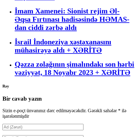
İmam Xamenei: Sionist rejim Əl-
Əqsa Fırtınası hadisəsində HƏMAS-
dan ciddi zərbə aldı
İsrail İndoneziya xəstəxanasını
mühasirəyə aldı + XƏRİTƏ
Qəzza zolağının şimalındakı son hərbi
vəziyyət, 18 Noyabr 2023 + XƏRİTƏ
Rəy
Bir cavab yazın
Sizin e-poçt ünvanınız dərc edilməyəcəkdir.
Gərəkli sahələr
*
ilə
işarələnmişdir