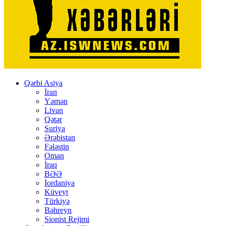
Qərbi Asiya
İran
Yəmən
Livan
Qətər
Suriya
Ərəbistan
Fələstin
Oman
İraq
BƏƏ
İordaniya
Küveyt
Türkiyə
Bəhreyn
Sionist Rejimi