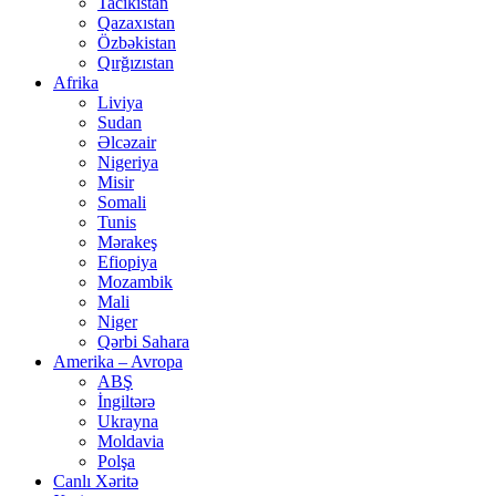
Tacikistan
Qazaxıstan
Özbəkistan
Qırğızıstan
Afrika
Liviya
Sudan
Əlcəzair
Nigeriya
Misir
Somali
Tunis
Mərakeş
Efiopiya
Mozambik
Mali
Niger
Qərbi Sahara
Amerika – Avropa
ABŞ
İngiltərə
Ukrayna
Moldavia
Polşa
Canlı Xəritə