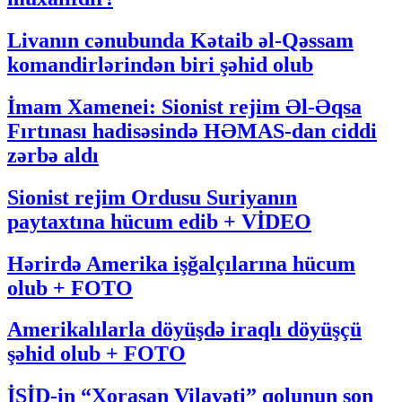
Livanın cənubunda Kətaib əl-Qəssam
komandirlərindən biri şəhid olub
İmam Xamenei: Sionist rejim Əl-Əqsa
Fırtınası hadisəsində HƏMAS-dan ciddi
zərbə aldı
Sionist rejim Ordusu Suriyanın
paytaxtına hücum edib + VİDEO
Hərirdə Amerika işğalçılarına hücum
olub + FOTO
Amerikalılarla döyüşdə iraqlı döyüşçü
şəhid olub + FOTO
İŞİD-in “Xorasan Vilayəti” qolunun son