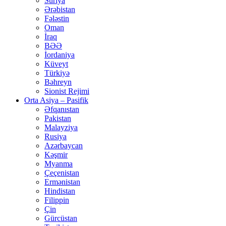
Suriya
Ərəbistan
Fələstin
Oman
İraq
BƏƏ
İordaniya
Küveyt
Türkiyə
Bəhreyn
Sionist Rejimi
Orta Asiya – Pasifik
Əfqanıstan
Pakistan
Malayziya
Rusiya
Azərbaycan
Kəşmir
Myanma
Çeçenistan
Ermənistan
Hindistan
Filippin
Çin
Gürcüstan