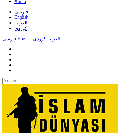
Xəritə
فارسی
English
العربیة
کوردی
فارسی
English
کوردی
العربیة