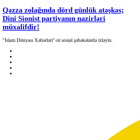
Qəzza zolağında dörd günlük atəşkəs;
Dini Sionist partiyanın nazirləri
müxalifdir!
"İslam Dünyası Xəbərləri"-ni sosial şəbəkələrdə izləyin.