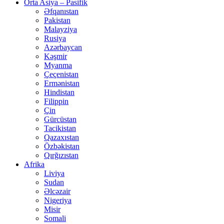
Orta Asiya – Pasifik
Əfqanıstan
Pakistan
Malayziya
Rusiya
Azərbaycan
Kəşmir
Myanma
Çeçenistan
Ermənistan
Hindistan
Filippin
Çin
Gürcüstan
Tacikistan
Qazaxıstan
Özbəkistan
Qırğızıstan
Afrika
Liviya
Sudan
Əlcəzair
Nigeriya
Misir
Somali