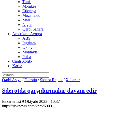
Tunis
Mərakeş
Efiopiya
Mozambik
Mali
Niger
Qərbi Sahara
Amerika – Avropa
ABŞ
İngiltərə
Ukrayna
Moldavia
Polşa
Canlı Xəritə
Xəritə
Qərbi Asiya
/
Fələstin
/
Sionist Rejimi
/
Xəbərlər
Sderotda qarşıdurmalar davam edir
Bazar ertəsi 9 Oktyabr 2023 - 10:37
https://iswnews.com/?p=26909