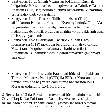
Sentyabrın 13-də Şimali Vəziristan bölgəsinin Razmak
bölgəsində Pakistan ordusunun qüvvələrinə Təhrik-e-Taliban
Pakistan (TTP) snayperinin hücumu nəticəsində iki pakistanlı
əsgər həlak olub və yaralanıb.
Sentyabrın 14-də Təhrik-e-Taliban Pakistan (TTP)
silahlılarının Pakistan ordusunun Kvetta şəhərində Tangi Vəli
bölgəsindəki nəzarət-buraxılış məntəqəsinə hücumu
nəticəsində üç Təhrik-e-Taliban silahlısı və iki pakistanlı əsgər
ölüb və ya yaralanıb.
Sentyabrın 14-də Pakistanın Təhrik-e-Taliban Hərbi
Komissiyası (TTP) məktubla bu qrupun Şimali və Cənubi
Vəziristandakı qubernatorlarına və hərbi rəsmilərinə
Əfqanıstan Talibanından qoşun qəbul etməkdən çəkinməyi
əmr edib.
Sentyabrın 15-də Pişavərin Fəqirabad bölgəsində Pakistan
Terrorla Mübarizə Polisi (CTD) ilə İŞİD-in Xorasan qolunun
üzvləri arasında baş verən qarşıdurma nəticəsində İŞİD
Xorasan qolunun 3 üzvü öldürülüb.
2-
Sentyabrın 13-də Pakistanın müvəqqəti hökumətinin baş naziri
Ənvər Haq Kakar Pakistanın “Aaj” televiziyasına verdiyi
müsahibədə dedi: “Hər hansı qanuni yaşayış sənədləri olmayan