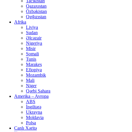
Tacikistan
Qazaxıstan
Özbəkistan
Qırğızıstan
Afrika
Liviya
Sudan
Əlcəzair
Nigeriya
Misir
Somali
Tunis
Mərakeş
Efiopiya
Mozambik
Mali
Niger
Qərbi Sahara
Amerika – Avropa
ABŞ
İngiltərə
Ukrayna
Moldavia
Polşa
Canlı Xəritə