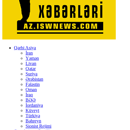
Qərbi Asiya
İran
Yəmən
Livan
Qətər
Suriya
Ərəbistan
Fələstin
Oman
İraq
BƏƏ
İordaniya
Küveyt
Türkiyə
Bəhreyn
Sionist Rejimi