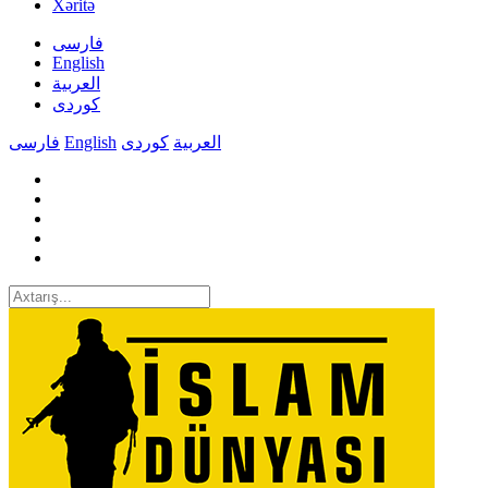
Xəritə
فارسی
English
العربیة
کوردی
فارسی
English
کوردی
العربیة