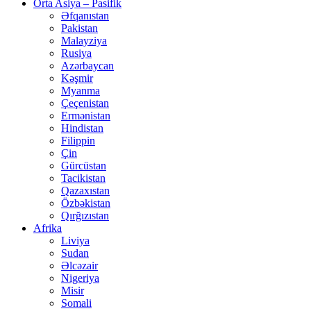
Orta Asiya – Pasifik
Əfqanıstan
Pakistan
Malayziya
Rusiya
Azərbaycan
Kəşmir
Myanma
Çeçenistan
Ermənistan
Hindistan
Filippin
Çin
Gürcüstan
Tacikistan
Qazaxıstan
Özbəkistan
Qırğızıstan
Afrika
Liviya
Sudan
Əlcəzair
Nigeriya
Misir
Somali