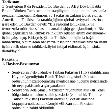
Tacikistan:
1-
Sentyabrın 9-da Prezident Co Bayden və ABŞ Dövlət Katibi
Entoni Blinken Tacikistanın müstəqilliyinin ildönümü münasibətilə
prezident Emoməli Rəhmona və Tacikistan xalqını təbrik etdilər.
Amerikanın Tacikistanla tərəfdaşlığının qlobal səviyyədə təsirinə
işarə edən Co Bayden deyib: “Biz regional təhlükəsizlik və
terrorizmlə mübarizə sahəsində əməkdaşlığı genişləndirmişik. Biz
qlobal çağırışları həll etmək və inklüziv iqtisadi artımı dəstəkləmək
üçün çalışmışıq. Birləşmiş Ştatlar Tacikistanın iqlimlə bağlı
rəhbərliyini, o cümlədən hər yerdə insanların təhlükəsizliyi və rifahı
üçün vacib olan su təhlükəsizliyini inkişaf etdirmək üçün işinizi
dəstəkləyir”.
Pakistan:
1- Hayber-Paxtunxva:
Sentyabrın 7-də Təhrik-e-Taliban Pakistan (TTP) silahlılarının
Hayber Agentliyinin Barah Tehsil bölgəsində Pakistan
ordusunun nəzarət-buraxılış məntəqəsinə hücumu nəticəsində
bir neçə pakistanlı əsgər yaralanıb.
Sentyabrın 9-da Şimali Vəziristan rayonunun Mir Əli Tehsil
bölgəsində naməlum silahlı şəxslərlə (ehtimal ki, Təhrik-e-
Taliban Pakistan) Pakistan ordusu qüvvələri arasında
toqquşma nəticəsində Cəmşid Əli Xan adlı Pakistan
ordusunun zabiti öldürülüb.