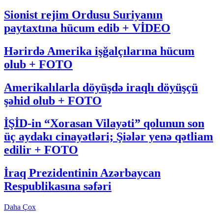
Sionist rejim Ordusu Suriyanın
paytaxtına hücum edib + VİDEO
Hərirdə Amerika işğalçılarına hücum
olub + FOTO
Amerikalılarla döyüşdə iraqlı döyüşçü
şəhid olub + FOTO
İŞİD-in “Xorasan Vilayəti” qolunun son
üç aydakı cinayətləri; Şiələr yenə qətliam
edilir + FOTO
İraq Prezidentinin Azərbaycan
Respublikasına səfəri
Daha Çox