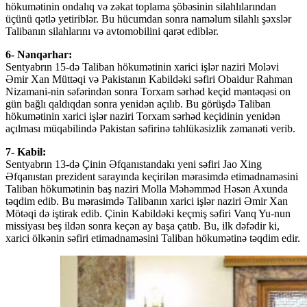
hökumətinin ondalıq və zəkat toplama şöbəsinin silahlılarından
üçünü qətlə yetiriblər. Bu hücumdan sonra naməlum silahlı şəxslər
Talibanın silahlarını və avtomobilini qarət ediblər.
6- Nənqərhar:
Sentyabrın 15-də Taliban hökumətinin xarici işlər naziri Moləvi
Əmir Xan Müttəqi və Pakistanın Kabildəki səfiri Obaidur Rahman
Nizamani-nin səfərindən sonra Torxam sərhəd keçid məntəqəsi on
gün bağlı qaldıqdan sonra yenidən açılıb. Bu görüşdə Taliban
hökumətinin xarici işlər naziri Torxam sərhəd keçidinin yenidən
açılması müqabilində Pakistan səfirinə təhlükəsizlik zəmanəti verib.
7- Kabil:
Sentyabrın 13-də Çinin Əfqanıstandakı yeni səfiri Jao Xing
Əfqanıstan prezident sarayında keçirilən mərasimdə etimadnaməsini
Taliban hökumətinin baş naziri Molla Məhəmməd Həsən Axunda
təqdim edib. Bu mərasimdə Talibanın xarici işlər naziri Əmir Xan
Mötəqi də iştirak edib. Çinin Kabildəki keçmiş səfiri Vanq Yu-nun
missiyası beş ildən sonra keçən ay başa çatıb. Bu, ilk dəfədir ki,
xarici ölkənin səfiri etimadnaməsini Taliban hökumətinə təqdim edir.