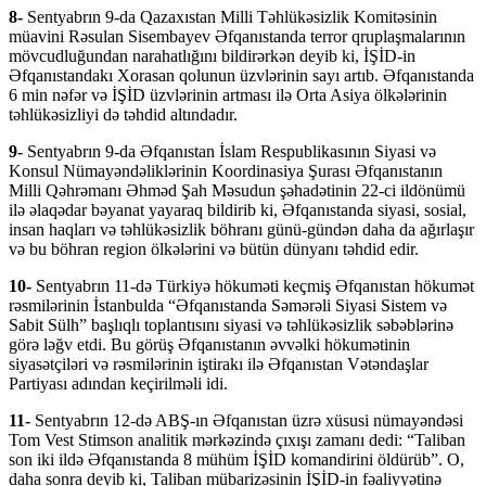
8-
Sentyabrın 9-da Qazaxıstan Milli Təhlükəsizlik Komitəsinin
müavini Rəsulan Sisembayev Əfqanıstanda terror qruplaşmalarının
mövcudluğundan narahatlığını bildirərkən deyib ki, İŞİD-in
Əfqanıstandakı Xorasan qolunun üzvlərinin sayı artıb. Əfqanıstanda
6 min nəfər və İŞİD üzvlərinin artması ilə Orta Asiya ölkələrinin
təhlükəsizliyi də təhdid altındadır.
9-
Sentyabrın 9-da Əfqanıstan İslam Respublikasının Siyasi və
Konsul Nümayəndəliklərinin Koordinasiya Şurası Əfqanıstanın
Milli Qəhrəmanı Əhməd Şah Məsudun şəhadətinin 22-ci ildönümü
ilə əlaqədar bəyanat yayaraq bildirib ki, Əfqanıstanda siyasi, sosial,
insan haqları və təhlükəsizlik böhranı günü-gündən daha da ağırlaşır
və bu böhran region ölkələrini və bütün dünyanı təhdid edir.
10-
Sentyabrın 11-də Türkiyə hökuməti keçmiş Əfqanıstan hökumət
rəsmilərinin İstanbulda “Əfqanıstanda Səmərəli Siyasi Sistem və
Sabit Sülh” başlıqlı toplantısını siyasi və təhlükəsizlik səbəblərinə
görə ləğv etdi. Bu görüş Əfqanıstanın əvvəlki hökumətinin
siyasətçiləri və rəsmilərinin iştirakı ilə Əfqanıstan Vətəndaşlar
Partiyası adından keçirilməli idi.
11-
Sentyabrın 12-də ABŞ-ın Əfqanıstan üzrə xüsusi nümayəndəsi
Tom Vest Stimson analitik mərkəzində çıxışı zamanı dedi: “Taliban
son iki ildə Əfqanıstanda 8 mühüm İŞİD komandirini öldürüb”. O,
daha sonra deyib ki, Taliban mübarizəsinin İŞİD-in fəaliyyətinə