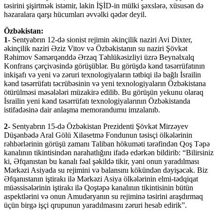
təsirini şişirtmək istəmir, lakin İŞİD-in mülki şəxslərə, xüsusən də
həzaralara qarşı hücumları əvvəlki qədər deyil.
Özbəkistan:
1-
Sentyabrın 12-də sionist rejimin əkinçilik naziri Avi Dixter,
əkinçilik naziri Əziz Vitov və Özbəkistanın su naziri Şövkət
Rəhimov Səmərqənddə Ərzaq Təhlükəsizliyi üzrə Beynəlxalq
Konfrans çərçivəsində görüşüblər. Bu görüşdə kənd təsərrüfatının
inkişafı və yeni və zəruri texnologiyaların tətbiqi ilə bağlı İsrailin
kənd təsərrüfatı təcrübəsinin və yeni texnologiyaların Özbəkistana
ötürülməsi məsələləri müzakirə edilib. Bu görüşün yekunu olaraq
İsrailin yeni kənd təsərrüfatı texnologiyalarının Özbəkistanda
istifadəsinə dair anlaşma memorandumu imzalanıb.
2-
Sentyabrın 15-də Özbəkistan Prezidenti Şövkət Mirzəyev
Düşənbədə Aral Gölü Xilasetmə Fondunun təsisçi ölkələrinin
rəhbərlərinin görüşü zamanı Taliban hökuməti tərəfindən Qoş Təpə
kanalının tikintisindən narahatlığını ifadə edərkən bildirib: “Bilirsiniz
ki, Əfqanıstan bu kanalı fəal şəkildə tikir, yəni onun yaradılması
Mərkəzi Asiyada su rejimini və balansını kökündən dəyişəcək. Biz
Əfqanıstanın iştirakı ilə Mərkəzi Asiya ölkələrinin elmi-tədqiqat
müəssisələrinin iştirakı ilə Qoştəpə kanalının tikintisinin bütün
aspektlərini və onun Amudəryanın su rejiminə təsirini araşdırmaq
üçün birgə işçi qrupunun yaradılmasını zəruri hesab edirik”.