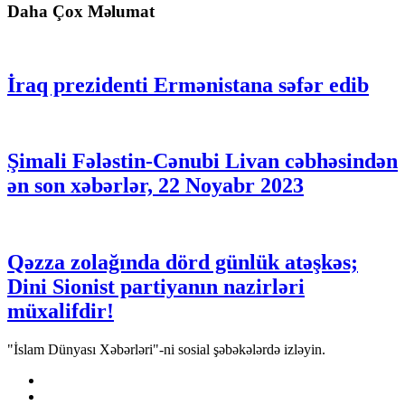
Daha Çox Məlumat
İraq prezidenti Ermənistana səfər edib
Şimali Fələstin-Cənubi Livan cəbhəsindən
ən son xəbərlər, 22 Noyabr 2023
Qəzza zolağında dörd günlük atəşkəs;
Dini Sionist partiyanın nazirləri
müxalifdir!
"İslam Dünyası Xəbərləri"-ni sosial şəbəkələrdə izləyin.