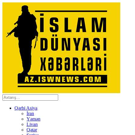
Qərbi Asiya
İran
Yəmən
Livan
Qətər