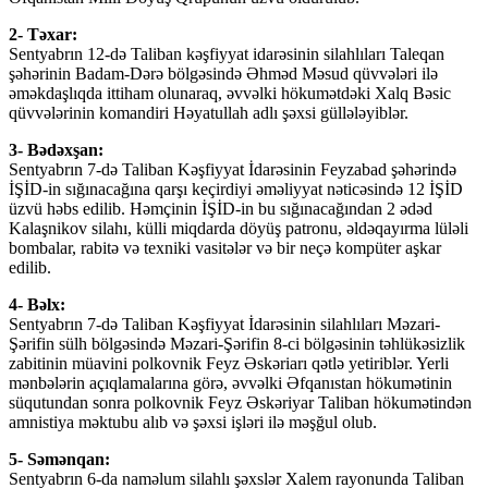
2- Təxar:
Sentyabrın 12-də Taliban kəşfiyyat idarəsinin silahlıları Taleqan
şəhərinin Badam-Dərə bölgəsində Əhməd Məsud qüvvələri ilə
əməkdaşlıqda ittiham olunaraq, əvvəlki hökumətdəki Xalq Bəsic
qüvvələrinin komandiri Həyatullah adlı şəxsi güllələyiblər.
3- Bədəxşan:
Sentyabrın 7-də Taliban Kəşfiyyat İdarəsinin Feyzabad şəhərində
İŞİD-in sığınacağına qarşı keçirdiyi əməliyyat nəticəsində 12 İŞİD
üzvü həbs edilib. Həmçinin İŞİD-in bu sığınacağından 2 ədəd
Kalaşnikov silahı, külli miqdarda döyüş patronu, əldəqayırma lüləli
bombalar, rabitə və texniki vasitələr və bir neçə kompüter aşkar
edilib.
4- Bəlx:
Sentyabrın 7-də Taliban Kəşfiyyat İdarəsinin silahlıları Məzari-
Şərifin sülh bölgəsində Məzari-Şərifin 8-ci bölgəsinin təhlükəsizlik
zabitinin müavini polkovnik Feyz Əskəriarı qətlə yetiriblər. Yerli
mənbələrin açıqlamalarına görə, əvvəlki Əfqanıstan hökumətinin
süqutundan sonra polkovnik Feyz Əskəriyar Taliban hökumətindən
amnistiya məktubu alıb və şəxsi işləri ilə məşğul olub.
5- Səmənqan:
Sentyabrın 6-da naməlum silahlı şəxslər Xalem rayonunda Taliban