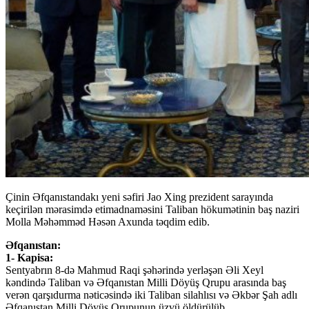
Çinin Əfqanıstandakı yeni səfiri Jao Xing prezident sarayında
keçirilən mərasimdə etimadnaməsini Taliban hökumətinin baş naziri
Molla Məhəmməd Həsən Axunda təqdim edib.
Əfqanıstan:
1- Kapisa:
Sentyabrın 8-də Mahmud Raqi şəhərində yerləşən Əli Xeyl
kəndində Taliban və Əfqanıstan Milli Döyüş Qrupu arasında baş
verən qarşıdurma nəticəsində iki Taliban silahlısı və Əkbər Şah adlı
Əfqanıstan Milli Döyüş Qrupunun üzvü öldürülüb.