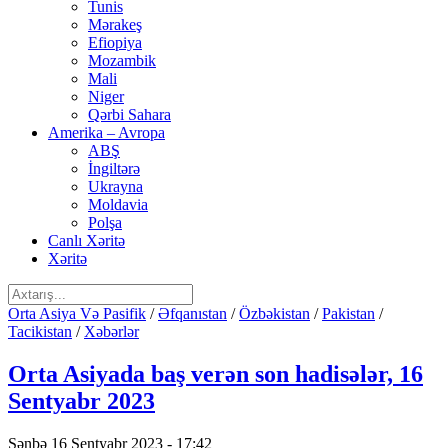
Tunis
Mərakeş
Efiopiya
Mozambik
Mali
Niger
Qərbi Sahara
Amerika – Avropa
ABŞ
İngiltərə
Ukrayna
Moldavia
Polşa
Canlı Xəritə
Xəritə
Orta Asiya Və Pasifik
/
Əfqanıstan
/
Özbəkistan
/
Pakistan
/
Tacikistan
/
Xəbərlər
Orta Asiyada baş verən son hadisələr, 16
Sentyabr 2023
Şənbə 16 Sentyabr 2023 - 17:42