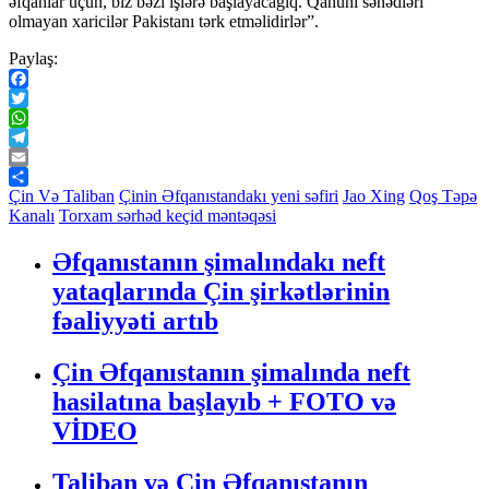
əfqanlar üçün, biz bəzi işlərə başlayacağıq. Qanuni sənədləri
olmayan xaricilər Pakistanı tərk etməlidirlər”.
Paylaş:
Facebook
Twitter
WhatsApp
Telegram
Email
Share
Çin Və Taliban
Çinin Əfqanıstandakı yeni səfiri
Jao Xing
Qoş Təpə
Kanalı
Torxam sərhəd keçid məntəqəsi
Əfqanıstanın şimalındakı neft
yataqlarında Çin şirkətlərinin
fəaliyyəti artıb
Çin Əfqanıstanın şimalında neft
hasilatına başlayıb + FOTO və
VİDEO
Taliban və Çin Əfqanıstanın