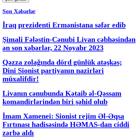
Son Xəbərlər
İraq prezidenti Ermənistana səfər edib
Şimali Fələstin-Cənubi Livan cəbhəsindən
ən son xəbərlər, 22 Noyabr 2023
Qəzza zolağında dörd günlük atəşkəs;
Dini Sionist partiyanın nazirləri
müxalifdir!
Livanın cənubunda Kətaib əl-Qəssam
komandirlərindən biri şəhid olub
İmam Xamenei: Sionist rejim Əl-Əqsa
Fırtınası hadisəsində HƏMAS-dan ciddi
zərbə aldı