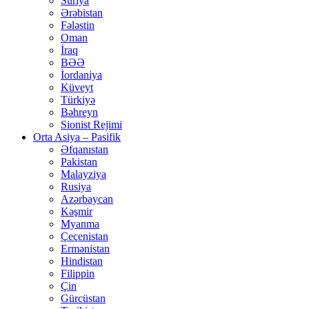
Suriya
Ərəbistan
Fələstin
Oman
İraq
BƏƏ
İordaniya
Küveyt
Türkiyə
Bəhreyn
Sionist Rejimi
Orta Asiya – Pasifik
Əfqanıstan
Pakistan
Malayziya
Rusiya
Azərbaycan
Kəşmir
Myanma
Çeçenistan
Ermənistan
Hindistan
Filippin
Çin
Gürcüstan