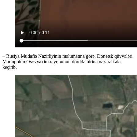
– Rusiya Müdafiə Nazirliyinin məlumatına görə, Donetsk qüvvələri
Mariupolun Osovyaxim rayonunun dörddə birinə nəzarəti ələ
keçirib.