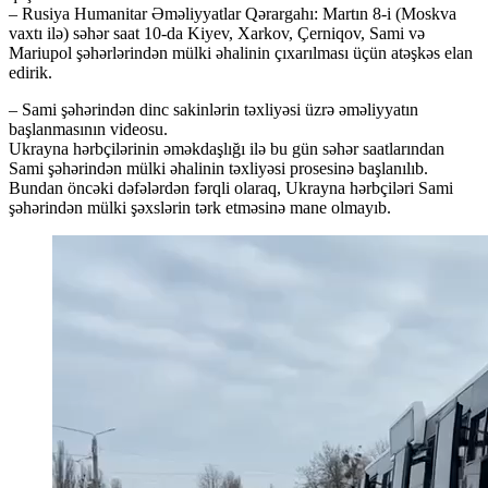
– Rusiya Humanitar Əməliyyatlar Qərargahı: Martın 8-i (Moskva
vaxtı ilə) səhər saat 10-da Kiyev, Xarkov, Çerniqov, Sami və
Mariupol şəhərlərindən mülki əhalinin çıxarılması üçün atəşkəs elan
edirik.
– Sami şəhərindən dinc sakinlərin təxliyəsi üzrə əməliyyatın
başlanmasının videosu.
Ukrayna hərbçilərinin əməkdaşlığı ilə bu gün səhər saatlarından
Sami şəhərindən mülki əhalinin təxliyəsi prosesinə başlanılıb.
Bundan öncəki dəfələrdən fərqli olaraq, Ukrayna hərbçiləri Sami
şəhərindən mülki şəxslərin tərk etməsinə mane olmayıb.