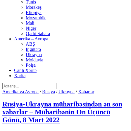
Tunis
Mərakeş
Efiopiya
Mozambik
Mali
Niger
Qərbi Sahara
Amerika – Avropa
ABŞ
İngiltərə
Ukrayna
Moldavia
Polşa
Canlı Xəritə
Xəritə
Amerika və Avropa
/
Rusiya
/
Ukrayna
/
Xəbərlər
Rusiya-Ukrayna müharibəsindən ən son
xəbərlər – Müharibənin On Üçüncü
Günü, 8 Mart 2022