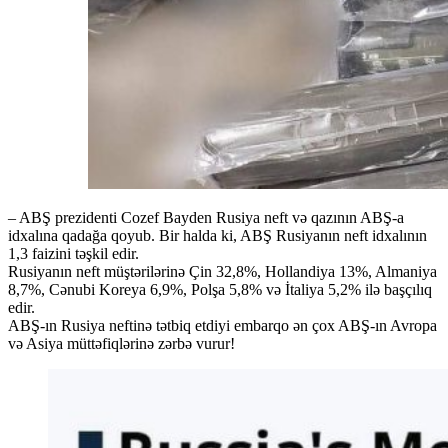
– ABŞ prezidenti Cozef Bayden Rusiya neft və qazının ABŞ-a
idxalına qadağa qoyub. Bir halda ki, ABŞ Rusiyanın neft idxalının
1,3 faizini təşkil edir.
Rusiyanın neft müştərilərinə Çin 32,8%, Hollandiya 13%, Almaniya
8,7%, Cənubi Koreya 6,9%, Polşa 5,8% və İtaliya 5,2% ilə başçılıq
edir.
ABŞ-ın Rusiya neftinə tətbiq etdiyi embarqo ən çox ABŞ-ın Avropa
və Asiya müttəfiqlərinə zərbə vurur!