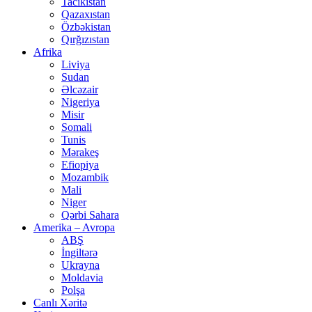
Tacikistan
Qazaxıstan
Özbəkistan
Qırğızıstan
Afrika
Liviya
Sudan
Əlcəzair
Nigeriya
Misir
Somali
Tunis
Mərakeş
Efiopiya
Mozambik
Mali
Niger
Qərbi Sahara
Amerika – Avropa
ABŞ
İngiltərə
Ukrayna
Moldavia
Polşa
Canlı Xəritə