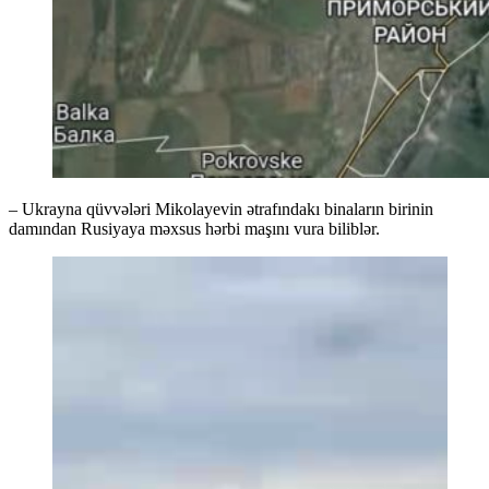
– Ukrayna qüvvələri Mikolayevin ətrafındakı binaların birinin
damından Rusiyaya məxsus hərbi maşını vura biliblər.