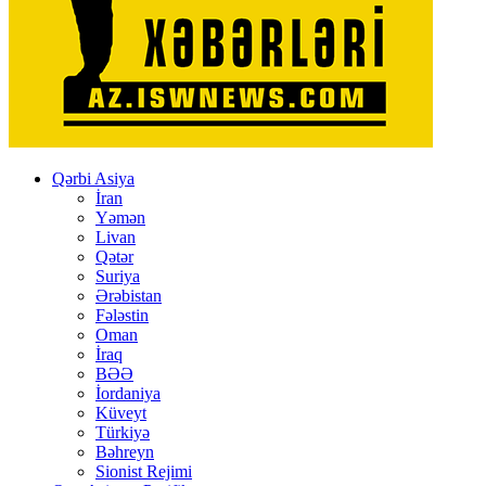
Qərbi Asiya
İran
Yəmən
Livan
Qətər
Suriya
Ərəbistan
Fələstin
Oman
İraq
BƏƏ
İordaniya
Küveyt
Türkiyə
Bəhreyn
Sionist Rejimi