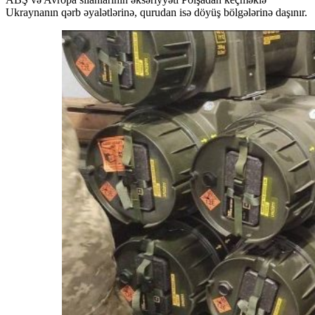
Ukraynanın qərb əyalətlərinə, qurudan isə döyüş bölgələrinə daşınır.