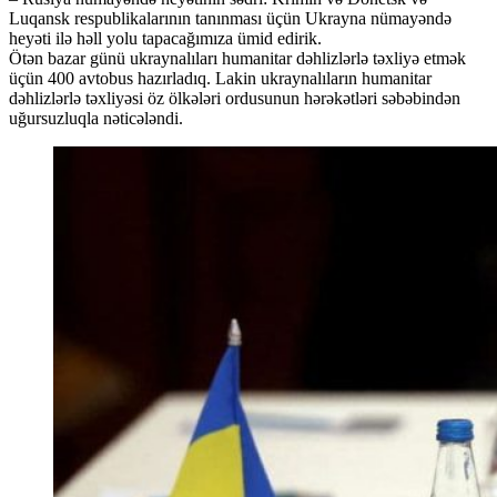
Luqansk respublikalarının tanınması üçün Ukrayna nümayəndə
heyəti ilə həll yolu tapacağımıza ümid edirik.
Ötən bazar günü ukraynalıları humanitar dəhlizlərlə təxliyə etmək
üçün 400 avtobus hazırladıq. Lakin ukraynalıların humanitar
dəhlizlərlə təxliyəsi öz ölkələri ordusunun hərəkətləri səbəbindən
uğursuzluqla nəticələndi.