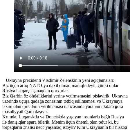
– Ukrayna prezidenti Vladimir Zelenskinin yeni açıqlamaları:
Biz üçün artıq NATO-ya daxil olmaq maraqlı deyil, çünki onlar
Rusiya ilə qarşılaşmaqdan qorxurlar.
Biz Qərbin öz öhdəliklərini yerinə yetirməməsini pisləyirik. Ukrayna
üzərində uçuşa qadağa zonasının tətbiq edilməməsi və Ukraynaya
lazım olan qırıcıların verilməməsi nəticəsində yaranan itkilərə görə
məsuliyyəti Qərb daşıyır.
Krımda, Luqanskda və Donetskdə yaşayan insanlarla bağlı Rusiya
ilə danışıqlar apara bilərik. Mənim üçün önəmli olan odur ki, bu
torpaqların əhalisi necə yaşamaq istəyir? Kim Ukraynanın bir hissəsi