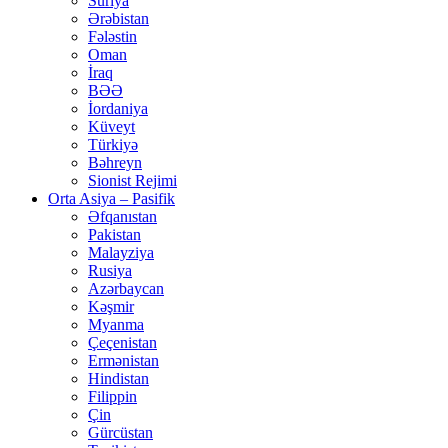
Suriya
Ərəbistan
Fələstin
Oman
İraq
BƏƏ
İordaniya
Küveyt
Türkiyə
Bəhreyn
Sionist Rejimi
Orta Asiya – Pasifik
Əfqanıstan
Pakistan
Malayziya
Rusiya
Azərbaycan
Kəşmir
Myanma
Çeçenistan
Ermənistan
Hindistan
Filippin
Çin
Gürcüstan