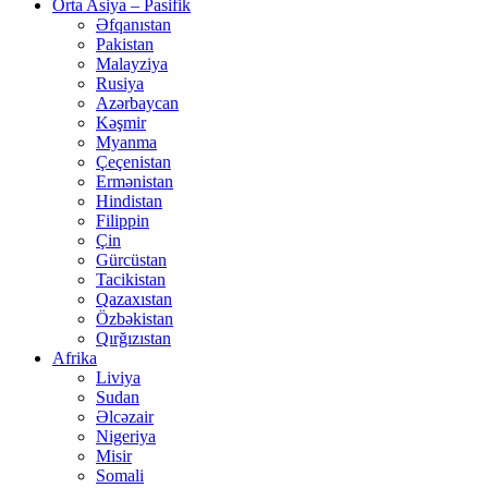
Orta Asiya – Pasifik
Əfqanıstan
Pakistan
Malayziya
Rusiya
Azərbaycan
Kəşmir
Myanma
Çeçenistan
Ermənistan
Hindistan
Filippin
Çin
Gürcüstan
Tacikistan
Qazaxıstan
Özbəkistan
Qırğızıstan
Afrika
Liviya
Sudan
Əlcəzair
Nigeriya
Misir
Somali