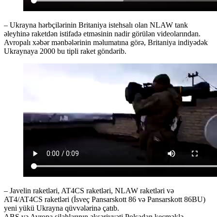
– Ukrayna hərbçilərinin Britaniya istehsalı olan NLAW tank
əleyhinə raketdən istifadə etməsinin nadir görülən videolarından.
Avropalı xəbər mənbələrinin məlumatına görə, Britaniya indiyədək
Ukraynaya 2000 bu tipli raket göndərib.
– Javelin raketləri, AT4CS raketləri, NLAW raketləri və
AT4/AT4CS raketləri (İsveç Pansarskott 86 və Pansarskott 86BU)
yeni yükü Ukrayna qüvvələrinə çatıb.
ABŞ və Avropa silahlarının əksəriyyəti Polşadan keçməklə