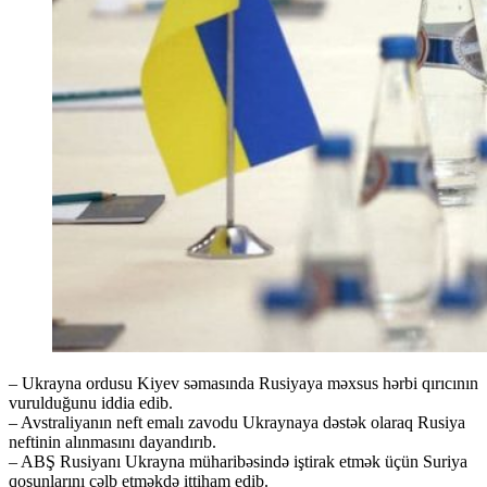
– Ukrayna ordusu Kiyev səmasında Rusiyaya məxsus hərbi qırıcının
vurulduğunu iddia edib.
– Avstraliyanın neft emalı zavodu Ukraynaya dəstək olaraq Rusiya
neftinin alınmasını dayandırıb.
– ABŞ Rusiyanı Ukrayna müharibəsində iştirak etmək üçün Suriya
qoşunlarını cəlb etməkdə ittiham edib.