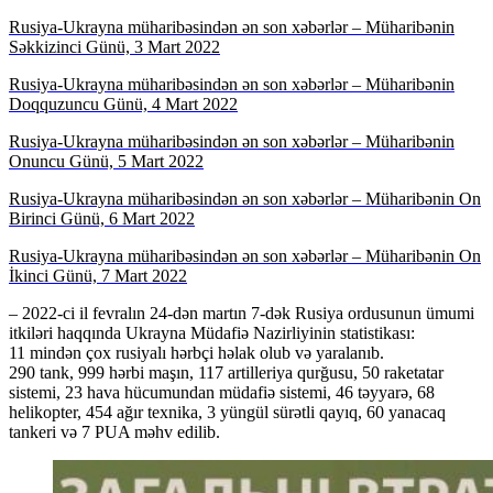
Rusiya-Ukrayna müharibəsindən ən son xəbərlər – Müharibənin
Səkkizinci Günü, 3 Mart 2022
Rusiya-Ukrayna müharibəsindən ən son xəbərlər – Müharibənin
Doqquzuncu Günü, 4 Mart 2022
Rusiya-Ukrayna müharibəsindən ən son xəbərlər – Müharibənin
Onuncu Günü, 5 Mart 2022
Rusiya-Ukrayna müharibəsindən ən son xəbərlər – Müharibənin On
Birinci Günü, 6 Mart 2022
Rusiya-Ukrayna müharibəsindən ən son xəbərlər – Müharibənin On
İkinci Günü, 7 Mart 2022
– 2022-ci il fevralın 24-dən martın 7-dək ​​Rusiya ordusunun ümumi
itkiləri haqqında Ukrayna Müdafiə Nazirliyinin statistikası:
11 mindən çox rusiyalı hərbçi həlak olub və yaralanıb.
290 tank, 999 hərbi maşın, 117 artilleriya qurğusu, 50 raketatar
sistemi, 23 hava hücumundan müdafiə sistemi, 46 təyyarə, 68
helikopter, 454 ağır texnika, 3 yüngül sürətli qayıq, 60 yanacaq
tankeri və 7 PUA məhv edilib.