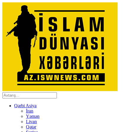
Qərbi Asiya
İran
Yəmən
Livan
Qətər