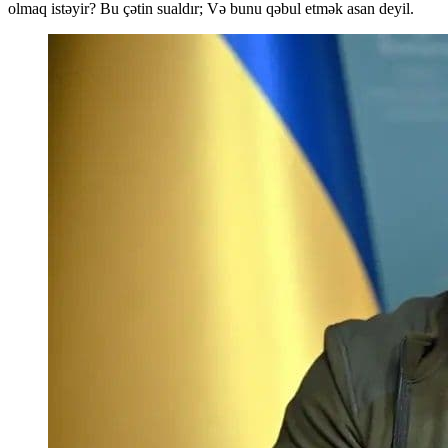
olmaq istəyir? Bu çətin sualdır; Və bunu qəbul etmək asan deyil.