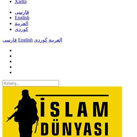
Xəritə
فارسی
English
العربیة
کوردی
فارسی
English
کوردی
العربیة