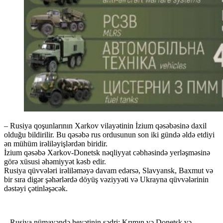
– Rusiya qoşunlarının Xarkov vilayətinin İzium qəsəbəsinə daxil
olduğu bildirilir. Bu qəsəbə rus ordusunun son iki gündə əldə etdiyi
ən mühüm irəliləyişlərdən biridir.
İzium qəsəbə Xarkov-Donetsk nəqliyyat cəbhəsində yerləşməsinə
görə xüsusi əhəmiyyət kəsb edir.
Rusiya qüvvələri irəliləməyə davam edərsə, Slavyansk, Baxmut və
bir sıra digər şəhərlərdə döyüş vəziyyəti və Ukrayna qüvvələrinin
dəstəyi çətinləşəcək.
– Rusiya nümayəndə heyətinin sədri: Krımın və Donetsk və