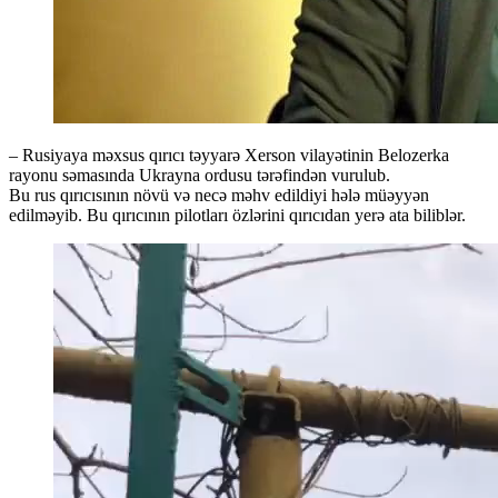
– Rusiyaya məxsus qırıcı təyyarə Xerson vilayətinin Belozerka
rayonu səmasında Ukrayna ordusu tərəfindən vurulub.
Bu rus qırıcısının növü və necə məhv edildiyi hələ müəyyən
edilməyib. Bu qırıcının pilotları özlərini qırıcıdan yerə ata biliblər.