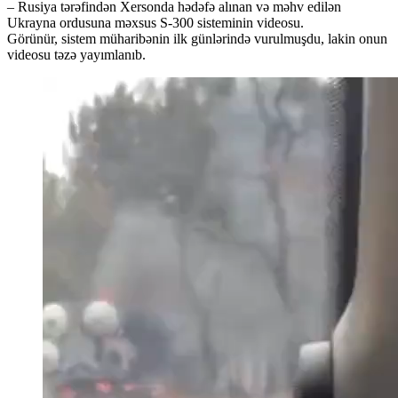
– Rusiya tərəfindən Xersonda hədəfə alınan və məhv edilən
Ukrayna ordusuna məxsus S-300 sisteminin videosu.
Görünür, sistem müharibənin ilk günlərində vurulmuşdu, lakin onun
videosu təzə yayımlanıb.