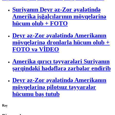
Suriyanın Deyr əz-Zor əyalətində
Amerika işğalçılarının mövqelərinə
hücum olub + FOTO
Deyr əz-Zor əyalətində Amerikanın
mövqelərinə dronlarla hücum olub +
FOTO və VİDEO
Amerika qırıcı təyyarələri Suriyanın
şərqindəki hədəflərə zərbələr endirib
Deyr əz-Zor əyalətində Amerikanın
mövqelərinə pilotsuz təyyarələr
hücumu baş tutub
Rəy