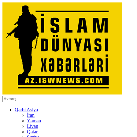
Qərbi Asiya
İran
Yəmən
Livan
Qətər