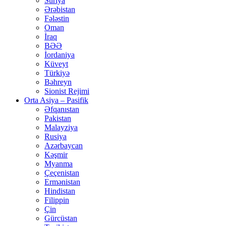
Suriya
Ərəbistan
Fələstin
Oman
İraq
BƏƏ
İordaniya
Küveyt
Türkiyə
Bəhreyn
Sionist Rejimi
Orta Asiya – Pasifik
Əfqanıstan
Pakistan
Malayziya
Rusiya
Azərbaycan
Kəşmir
Myanma
Çeçenistan
Ermənistan
Hindistan
Filippin
Çin
Gürcüstan