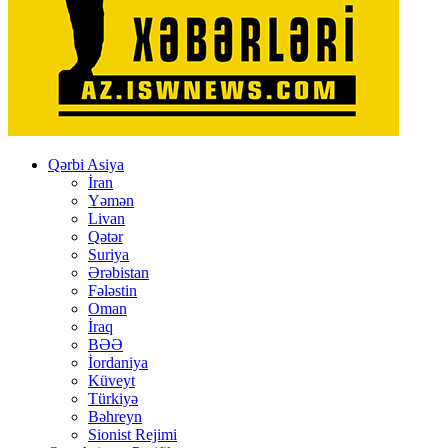
Qərbi Asiya
İran
Yəmən
Livan
Qətər
Suriya
Ərəbistan
Fələstin
Oman
İraq
BƏƏ
İordaniya
Küveyt
Türkiyə
Bəhreyn
Sionist Rejimi