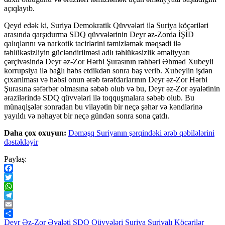
açıqlayıb.
Qeyd edək ki, Suriya Demokratik Qüvvələri ilə Suriya köçəriləri
arasında qarşıdurma SDQ qüvvələrinin Deyr əz-Zorda İŞİD
qalıqlarını və narkotik tacirlərini təmizləmək məqsədi ilə
təhlükəsizliyin gücləndirilməsi adlı təhlükəsizlik əməliyyatı
çərçivəsində Deyr əz-Zor Hərbi Şurasının rəhbəri Əhməd Xubeyli
korrupsiya ilə bağlı həbs etdikdən sonra baş verib. Xubeylin işdən
çıxarılması və həbsi onun ərəb tərəfdarlarının Deyr əz-Zor Hərbi
Şurasına səfərbər olmasına səbəb olub və bu, Deyr əz-Zor əyalətinin
ərazilərində SDQ qüvvələri ilə toqquşmalara səbəb olub. Bu
münaqişələr sonradan bu vilayətin bir neçə şəhər və kəndlərinə
yayıldı və nəhayət bir neçə gündən sonra sona çatdı.
Daha çox oxuyun:
Dəməşq Suriyanın şərqindəki ərəb qəbilələrini
dəstəkləyir
Paylaş:
Facebook
Twitter
WhatsApp
Telegram
Email
Share
Deyr Əz-Zor Əyaləti
SDQ Qüvvələri
Suriya
Suriyalı Köçərilər