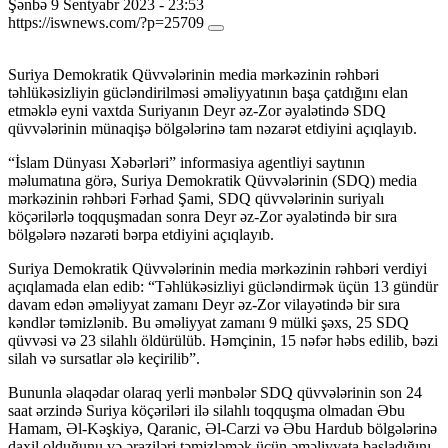
Şənbə 9 Sentyabr 2023 - 23:53
https://iswnews.com/?p=25709
Suriya Demokratik Qüvvələrinin media mərkəzinin rəhbəri
təhlükəsizliyin gücləndirilməsi əməliyyatının başa çatdığını elan
etməklə eyni vaxtda Suriyanın Deyr əz-Zor əyalətində SDQ
qüvvələrinin münaqişə bölgələrinə tam nəzarət etdiyini açıqlayıb.
“İslam Dünyası Xəbərləri” informasiya agentliyi saytının
məlumatına görə, Suriya Demokratik Qüvvələrinin (SDQ) media
mərkəzinin rəhbəri Fərhad Şami, SDQ qüvvələrinin suriyalı
köçərilərlə toqquşmadan sonra Deyr əz-Zor əyalətində bir sıra
bölgələrə nəzarəti bərpa etdiyini açıqlayıb.
Suriya Demokratik Qüvvələrinin media mərkəzinin rəhbəri verdiyi
açıqlamada elan edib: “Təhlükəsizliyi gücləndirmək üçün 13 gündür
davam edən əməliyyat zamanı Deyr əz-Zor vilayətində bir sıra
kəndlər təmizlənib. Bu əməliyyat zamanı 9 mülki şəxs, 25 SDQ
qüvvəsi və 23 silahlı öldürülüb. Həmçinin, 15 nəfər həbs edilib, bəzi
silah və sursatlar ələ keçirilib”.
Bununla əlaqədar olaraq yerli mənbələr SDQ qüvvələrinin son 24
saat ərzində Suriya köçəriləri ilə silahlı toqquşma olmadan Əbu
Hamam, Əl-Kəşkiyə, Qaranic, Əl-Carzi və Əbu Hardub bölgələrinə
daxil olduğunu və əraziləri təmizləmək üçün əməliyyata başladığını