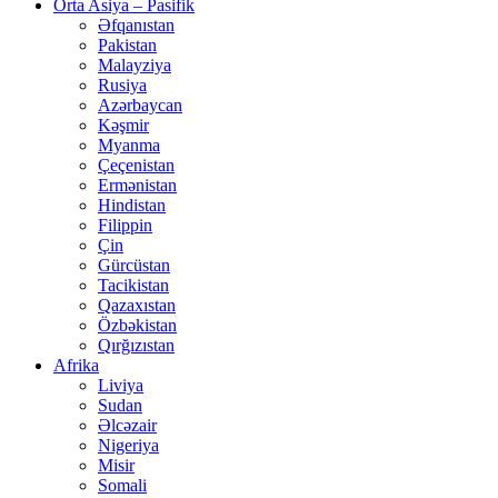
Orta Asiya – Pasifik
Əfqanıstan
Pakistan
Malayziya
Rusiya
Azərbaycan
Kəşmir
Myanma
Çeçenistan
Ermənistan
Hindistan
Filippin
Çin
Gürcüstan
Tacikistan
Qazaxıstan
Özbəkistan
Qırğızıstan
Afrika
Liviya
Sudan
Əlcəzair
Nigeriya
Misir
Somali