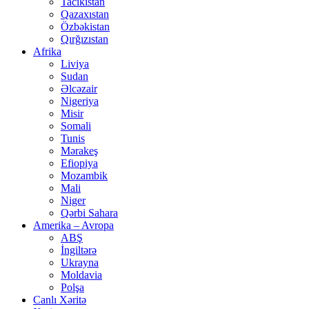
Tacikistan
Qazaxıstan
Özbəkistan
Qırğızıstan
Afrika
Liviya
Sudan
Əlcəzair
Nigeriya
Misir
Somali
Tunis
Mərakeş
Efiopiya
Mozambik
Mali
Niger
Qərbi Sahara
Amerika – Avropa
ABŞ
İngiltərə
Ukrayna
Moldavia
Polşa
Canlı Xəritə