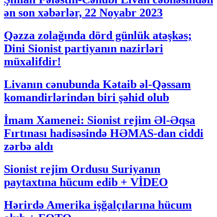
ən son xəbərlər, 22 Noyabr 2023
Qəzza zolağında dörd günlük atəşkəs;
Dini Sionist partiyanın nazirləri
müxalifdir!
Livanın cənubunda Kətaib əl-Qəssam
komandirlərindən biri şəhid olub
İmam Xamenei: Sionist rejim Əl-Əqsa
Fırtınası hadisəsində HƏMAS-dan ciddi
zərbə aldı
Sionist rejim Ordusu Suriyanın
paytaxtına hücum edib + VİDEO
Hərirdə Amerika işğalçılarına hücum