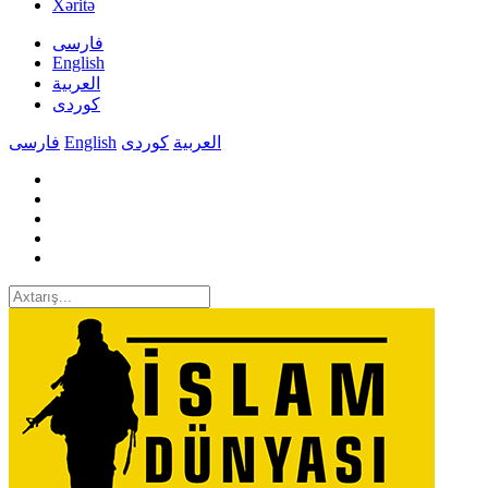
Xəritə
فارسی
English
العربیة
کوردی
فارسی
English
کوردی
العربیة