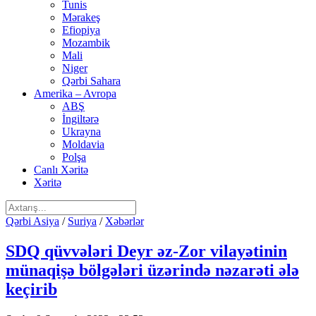
Tunis
Mərakeş
Efiopiya
Mozambik
Mali
Niger
Qərbi Sahara
Amerika – Avropa
ABŞ
İngiltərə
Ukrayna
Moldavia
Polşa
Canlı Xəritə
Xəritə
Qərbi Asiya
/
Suriya
/
Xəbərlər
SDQ qüvvələri Deyr əz-Zor vilayətinin
münaqişə bölgələri üzərində nəzarəti ələ
keçirib