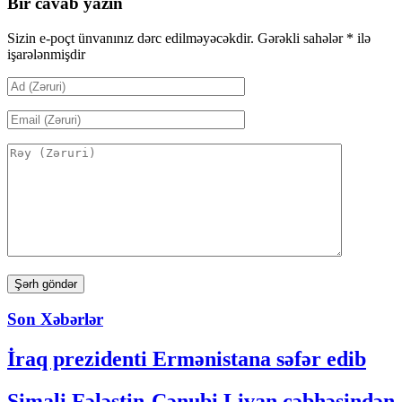
Bir cavab yazın
Sizin e-poçt ünvanınız dərc edilməyəcəkdir.
Gərəkli sahələr
*
ilə
işarələnmişdir
Son Xəbərlər
İraq prezidenti Ermənistana səfər edib
Şimali Fələstin-Cənubi Livan cəbhəsindən