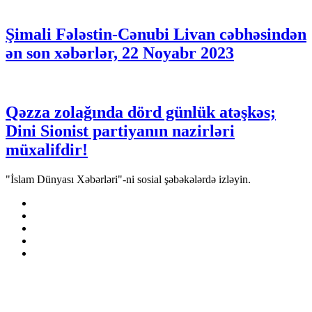
Şimali Fələstin-Cənubi Livan cəbhəsindən
ən son xəbərlər, 22 Noyabr 2023
Qəzza zolağında dörd günlük atəşkəs;
Dini Sionist partiyanın nazirləri
müxalifdir!
"İslam Dünyası Xəbərləri"-ni sosial şəbəkələrdə izləyin.