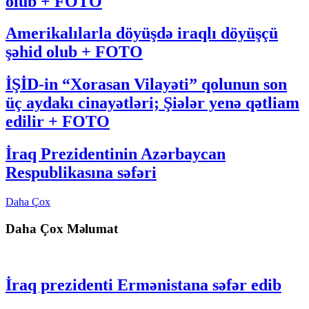
olub + FOTO
Amerikalılarla döyüşdə iraqlı döyüşçü
şəhid olub + FOTO
İŞİD-in “Xorasan Vilayəti” qolunun son
üç aydakı cinayətləri; Şiələr yenə qətliam
edilir + FOTO
İraq Prezidentinin Azərbaycan
Respublikasına səfəri
Daha Çox
Daha Çox Məlumat
İraq prezidenti Ermənistana səfər edib