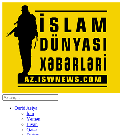
Qərbi Asiya
İran
Yəmən
Livan
Qətər