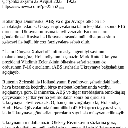
Çərşənbə axşamı 22 Avqust 2023 - 19:22
https://iswnews.com/?p=25552
Hollandiya Danimarka, ABŞ və digər Avropa ölkələri ilə
əməkdaşlıq edərək, Ukrayna qüvvələrinə təlim keçdikdən sonra F16
qırıcılarını Ukrayna ordusuna təhvil verəcək. Bu qırıcıların
göndərilməsi Rusiya ilə Ukrayna arasında müharibə prosesinin
gələcəyi ilə bağlı bir çox fərziyyələrə səbəb olub.
“İslam Dünyası Xəbərləri” informasiya agentliyi saytının
məlumatına görə, Hollandiyanın baş naziri Mark Rutte Ukrayna
prezidenti Vladimir Zelenskinin ölkəsinə səfəri zamanı öz
ordusunun F-16 qırıcılarını (ABŞ istehsalı) Ukraynaya bağışladığını
açıqlayıb.
Ruttenin Zelenski ilə Hollandiyanın Eyndhoven şəhərindəki hərbi
hava bazasında keçirdiyi birgə mətbuat konfransında verdiyi
açıqlamaya görə, Danimarka, ABŞ və digər tərəfdaşlarla əməkdaşlıq
çərçivəsində şərtlər yerinə yetirildikdən sonra bu qırıcıları
Ukraynaya təhvil verəcək. O, həmçinin vurğulayıb ki, Hollandiya
Hərbi Hava Qüvvələrində ümumilikdə 42 F16 qırıcı təyyarəsi var,
lakin Ukraynaya göndərilən qırıcıların sayı hələ müəyyən edilməyib.
Ukraynanın müdafiə naziri Oleksiy Reznikovun sözlərinə görə,
ukraynalı pilotların, mühəndislərin və mexaniklərin F-16 qırıcısından