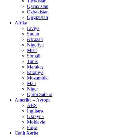
Tacikistan
Qazaxıstan
Özbəkistan
Qırğızıstan
Afrika
Liviya
Sudan
Əlcəzair
Nigeriya
Misir
Somali
Tunis
Mərakeş
Efiopiya
Mozambik
Mali
Niger
Qərbi Sahara
Amerika – Avropa
ABŞ
İngiltərə
Ukrayna
Moldavia
Polşa
Canlı Xəritə