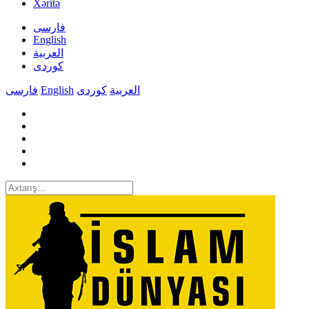
Xəritə
فارسی
English
العربیة
کوردی
فارسی
English
کوردی
العربیة