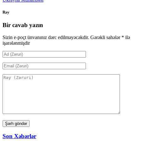
Rəy
Bir cavab yazın
Sizin e-poçt ünvanınız dərc edilməyəcəkdir.
Gərəkli sahələr
*
ilə
işarələnmişdir
Son Xəbərlər