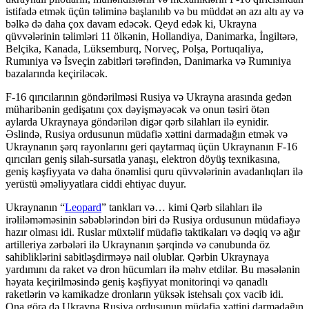
istifadə etmək üçün təliminə başlanılıb və bu müddət ən azı altı ay və
bəlkə də daha çox davam edəcək. Qeyd edək ki, Ukrayna
qüvvələrinin təlimləri 11 ölkənin, Hollandiya, Danimarka, İngiltərə,
Belçika, Kanada, Lüksemburq, Norveç, Polşa, Portuqaliya,
Rumıniya və İsveçin zabitləri tərəfindən, Danimarka və Rumıniya
bazalarında keçiriləcək.
F-16 qırıcılarının göndərilməsi Rusiya və Ukrayna arasında gedən
müharibənin gedişatını çox dəyişməyəcək və onun təsiri ötən
aylarda Ukraynaya göndərilən digər qərb silahları ilə eynidir.
Əslində, Rusiya ordusunun müdafiə xəttini darmadağın etmək və
Ukraynanın şərq rayonlarını geri qaytarmaq üçün Ukraynanın F-16
qırıcıları geniş silah-sursatla yanaşı, elektron döyüş texnikasına,
geniş kəşfiyyata və daha önəmlisi quru qüvvələrinin avadanlıqları ilə
yerüstü əməliyyatlara ciddi ehtiyac duyur.
Ukraynanın “
Leopard
” tankları və… kimi Qərb silahları ilə
irəliləməməsinin səbəblərindən biri də Rusiya ordusunun müdafiəyə
hazır olması idi. Ruslar müxtəlif müdafiə taktikaları və dəqiq və ağır
artilleriya zərbələri ilə Ukraynanın şərqində və cənubunda öz
sahibliklərini sabitləşdirməyə nail olublar. Qərbin Ukraynaya
yardımını da raket və dron hücumları ilə məhv etdilər. Bu məsələnin
həyata keçirilməsində geniş kəşfiyyat monitorinqi və qanadlı
raketlərin və kamikadze dronların yüksək istehsalı çox vacib idi.
Ona görə də Ukrayna Rusiya ordusunun müdafiə xəttini darmadağın