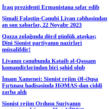
İraq prezidenti Ermənistana səfər edib
Şimali Fələstin-Cənubi Livan cəbhəsindən
ən son xəbərlər, 22 Noyabr 2023
Qəzza zolağında dörd günlük atəşkəs;
Dini Sionist partiyanın nazirləri
müxalifdir!
Livanın cənubunda Kətaib əl-Qəssam
komandirlərindən biri şəhid olub
İmam Xamenei: Sionist rejim Əl-Əqsa
Fırtınası hadisəsində HƏMAS-dan ciddi
zərbə aldı
Sionist rejim Ordusu Suriyanın