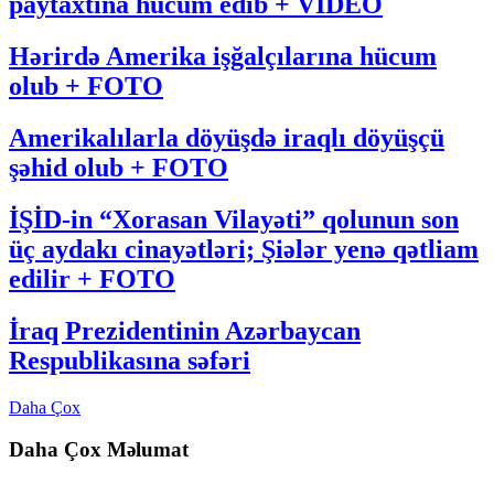
paytaxtına hücum edib + VİDEO
Hərirdə Amerika işğalçılarına hücum
olub + FOTO
Amerikalılarla döyüşdə iraqlı döyüşçü
şəhid olub + FOTO
İŞİD-in “Xorasan Vilayəti” qolunun son
üç aydakı cinayətləri; Şiələr yenə qətliam
edilir + FOTO
İraq Prezidentinin Azərbaycan
Respublikasına səfəri
Daha Çox
Daha Çox Məlumat