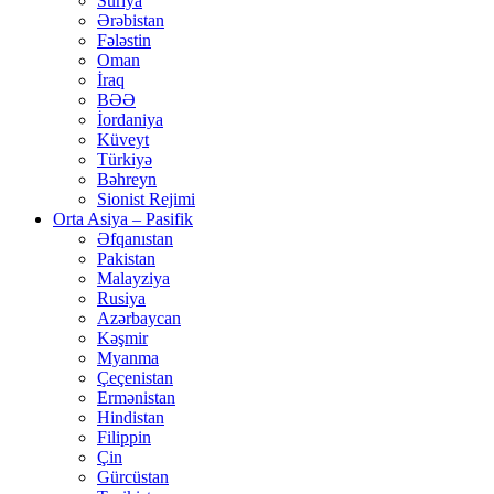
Suriya
Ərəbistan
Fələstin
Oman
İraq
BƏƏ
İordaniya
Küveyt
Türkiyə
Bəhreyn
Sionist Rejimi
Orta Asiya – Pasifik
Əfqanıstan
Pakistan
Malayziya
Rusiya
Azərbaycan
Kəşmir
Myanma
Çeçenistan
Ermənistan
Hindistan
Filippin
Çin
Gürcüstan