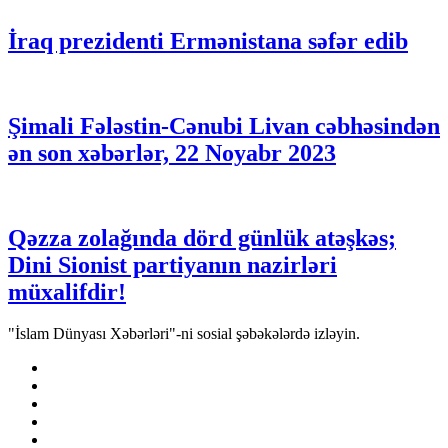
İraq prezidenti Ermənistana səfər edib
Şimali Fələstin-Cənubi Livan cəbhəsindən
ən son xəbərlər, 22 Noyabr 2023
Qəzza zolağında dörd günlük atəşkəs;
Dini Sionist partiyanın nazirləri
müxalifdir!
"İslam Dünyası Xəbərləri"-ni sosial şəbəkələrdə izləyin.