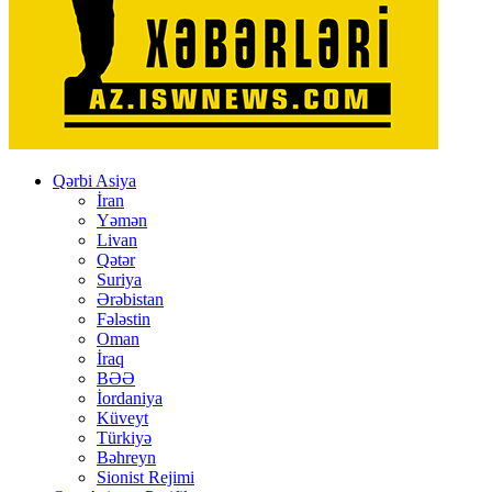
Qərbi Asiya
İran
Yəmən
Livan
Qətər
Suriya
Ərəbistan
Fələstin
Oman
İraq
BƏƏ
İordaniya
Küveyt
Türkiyə
Bəhreyn
Sionist Rejimi