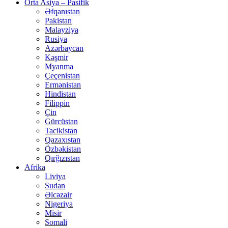
Orta Asiya – Pasifik
Əfqanıstan
Pakistan
Malayziya
Rusiya
Azərbaycan
Kəşmir
Myanma
Çeçenistan
Ermənistan
Hindistan
Filippin
Çin
Gürcüstan
Tacikistan
Qazaxıstan
Özbəkistan
Qırğızıstan
Afrika
Liviya
Sudan
Əlcəzair
Nigeriya
Misir
Somali