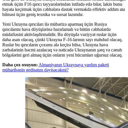
etmək üçün F16 qırıcı təyyarələrindən istifadə edə bilər, lakin bunu
həyata keçirmək üçün cəbhələrə dəstək verməkdə effektiv addım ata
bilməsi üçün geniş texnika və sursat lazımdır.
Yeni Ukrayna qırıcıları ilə mübarizə aparmaq üçün Rusiya
qırıcılarını hava döyüşlərinə hazırlamalı və bütün cəbhələrdə
müdafiəsini aktivləşdirməlidir. Bu döyüşdə vəziyyət ruslar üçün
daha asan olacaq, çünki Ukrayna F-16-larının sayı məhdud olacaq.
Ruslar bu qırıcıların çoxunu ələ keçirə bilsə, Ukrayna hava
zərbələrinin həcmi azalacaq və nəticədə Ukraynanın şərq və cənub
bölgələrini geri almaq üçün onların yeni hücumları uğursuz olacaq.
Daha çox oxuyun:
Almaniyanın Ukraynaya yardım paketi
müharibənin gedişatını dəyişəcəkmi?