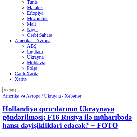
Tunis
Mərakeş
Efiopiya
Mozambik
Mali
Niger
Qərbi Sahara
Amerika – Avropa
ABŞ
İngiltərə
Ukrayna
Moldavia
Polşa
Canlı Xəritə
Xəritə
Amerika və Avropa
/
Ukrayna
/
Xəbərlər
Hollandiya qırıcılarının Ukraynaya
göndərilməsi; F16 Rusiya ilə müharibədə
hansı dəyişiklikləri edəcək? + FOTO