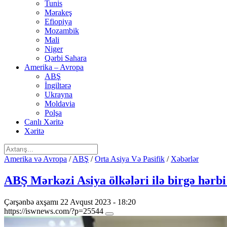
Tunis
Mərakeş
Efiopiya
Mozambik
Mali
Niger
Qərbi Sahara
Amerika – Avropa
ABŞ
İngiltərə
Ukrayna
Moldavia
Polşa
Canlı Xəritə
Xəritə
Amerika və Avropa
/
ABŞ
/
Orta Asiya Və Pasifik
/
Xəbərlər
ABŞ Mərkəzi Asiya ölkələri ilə birgə hərb
Çərşənbə axşamı 22 Avqust 2023 - 18:20
https://iswnews.com/?p=25544