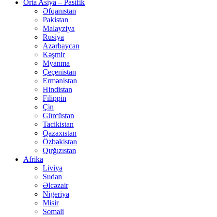
Orta Asiya – Pasifik
Əfqanıstan
Pakistan
Malayziya
Rusiya
Azərbaycan
Kəşmir
Myanma
Çeçenistan
Ermənistan
Hindistan
Filippin
Çin
Gürcüstan
Tacikistan
Qazaxıstan
Özbəkistan
Qırğızıstan
Afrika
Liviya
Sudan
Əlcəzair
Nigeriya
Misir
Somali