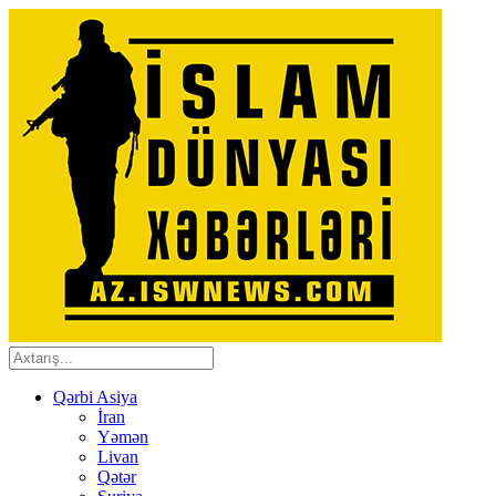
Qərbi Asiya
İran
Yəmən
Livan
Qətər