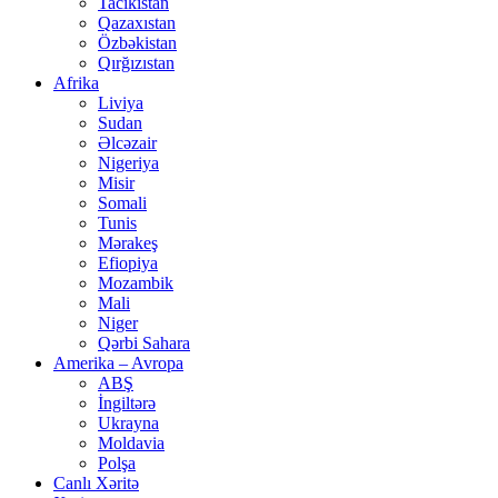
Tacikistan
Qazaxıstan
Özbəkistan
Qırğızıstan
Afrika
Liviya
Sudan
Əlcəzair
Nigeriya
Misir
Somali
Tunis
Mərakeş
Efiopiya
Mozambik
Mali
Niger
Qərbi Sahara
Amerika – Avropa
ABŞ
İngiltərə
Ukrayna
Moldavia
Polşa
Canlı Xəritə