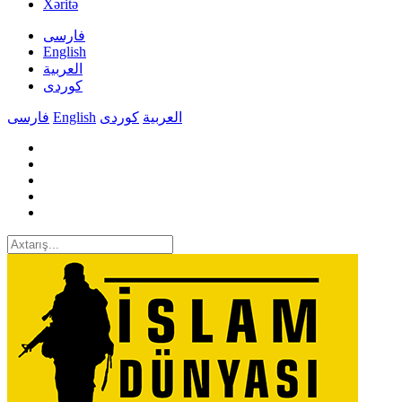
Xəritə
فارسی
English
العربیة
کوردی
فارسی
English
کوردی
العربیة