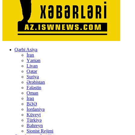
Qərbi Asiya
İran
Yəmən
Livan
Qətər
Suriya
Ərəbistan
Fələstin
Oman
İraq
BƏƏ
İordaniya
Küveyt
Türkiyə
Bəhreyn
Sionist Rejimi