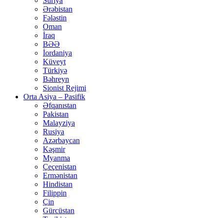
Suriya
Ərəbistan
Fələstin
Oman
İraq
BƏƏ
İordaniya
Küveyt
Türkiyə
Bəhreyn
Sionist Rejimi
Orta Asiya – Pasifik
Əfqanıstan
Pakistan
Malayziya
Rusiya
Azərbaycan
Kəşmir
Myanma
Çeçenistan
Ermənistan
Hindistan
Filippin
Çin
Gürcüstan