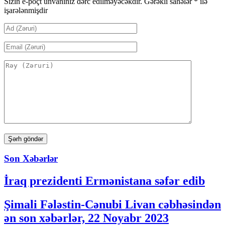
Sizin e-poçt ünvanınız dərc edilməyəcəkdir.
Gərəkli sahələr
*
ilə
işarələnmişdir
Son Xəbərlər
İraq prezidenti Ermənistana səfər edib
Şimali Fələstin-Cənubi Livan cəbhəsindən
ən son xəbərlər, 22 Noyabr 2023