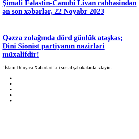
Şimali Fələstin-Cənubi Livan cəbhəsindən
ən son xəbərlər, 22 Noyabr 2023
Qəzza zolağında dörd günlük atəşkəs;
Dini Sionist partiyanın nazirləri
müxalifdir!
"İslam Dünyası Xəbərləri"-ni sosial şəbəkələrdə izləyin.