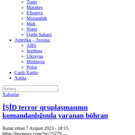
Tunis
Mərakeş
Efiopiya
Mozambik
Mali
Niger
Qərbi Sahara
Amerika – Avropa
ABŞ
İngiltərə
Ukrayna
Moldavia
Polşa
Canlı Xəritə
Xəritə
Xəbərlər
İŞİD terror qruplaşmasının
komandanlığında yaranan böhran
Bazar ertəsi 7 Avqust 2023 - 18:15
https://iswnews.com/?p=25279