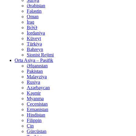
Suriya
Ərəbistan
Fələstin
Oman
İraq
BƏƏ
İordaniya
Küveyt
Türkiyə
Bəhreyn
Sionist Rejimi
Orta Asiya – Pasifik
Əfqanıstan
Pakistan
Malayziya
Rusiya
Azərbaycan
Kəşmir
Myanma
Çeçenistan
Ermənistan
Hindistan
Filippin
Çin
Gürcüstan