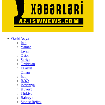
Qərbi Asiya
İran
Yəmən
Livan
Qətər
Suriya
Ərəbistan
Fələstin
Oman
İraq
BƏƏ
İordaniya
Küveyt
Türkiyə
Bəhreyn
Sionist Rejimi