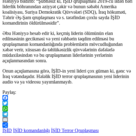
Həniyyə bildirib: “Şübhəsiz ki, İŞİD qruplaşması 2019-cu ildən bəri
liderlik böhranından əziyyət çəkir və bunun səbəbi Amerika
koalisiyası, Suriya Demokratik Qüvvələri (SDQ), İraq hökuməti,
Təhrir Əş-Şam qruplaşması və s. tərəfindən çoxlu sayda İŞİD
komandirinin öldürülməsidir”.
Əbu Həniyyə hesab edir ki, keçmiş liderin ölümünün elan
edilməsinin gecikməsi və yeni rəhbərin təqdim edilməsi bu
qruplaşmanın komandanlığında problemlərin mövcudluğundan
xəbər verir, xüsusən də təhlükəsizlik qüvvələrinin dəfələrlə
müdaxiləsindən və bu qruplaşmanın liderlərinin yerlərinin
açıqlanmasından sonra.
Onun açıqlamasına görə, İŞİD-in yeni lideri çox güman ki, gənc və
İraq vətəndaşıdır. Hələlik İŞİD terror qruplaşmasının yeni liderinin
audio və ya videosu yayımlanmayıb.
Paylaş:
Facebook
Twitter
WhatsApp
Telegram
Email
Share
İŞİD
İŞİD komandanlığı
İŞİD Terror Qruplaşması