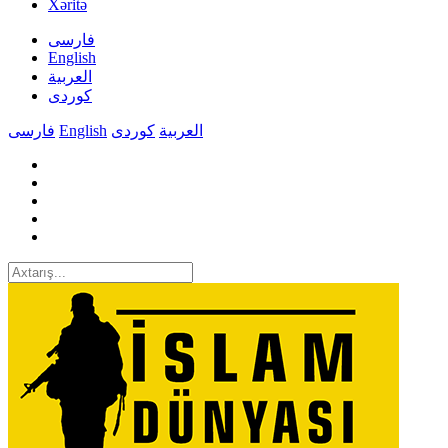
Xəritə
فارسی
English
العربیة
کوردی
فارسی
English
کوردی
العربیة