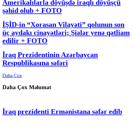
Amerikalılarla döyüşdə iraqlı döyüşçü
şəhid olub + FOTO
İŞİD-in “Xorasan Vilayəti” qolunun son
üç aydakı cinayətləri; Şiələr yenə qətliam
edilir + FOTO
İraq Prezidentinin Azərbaycan
Respublikasına səfəri
Daha Çox
Daha Çox Məlumat
İraq prezidenti Ermənistana səfər edib