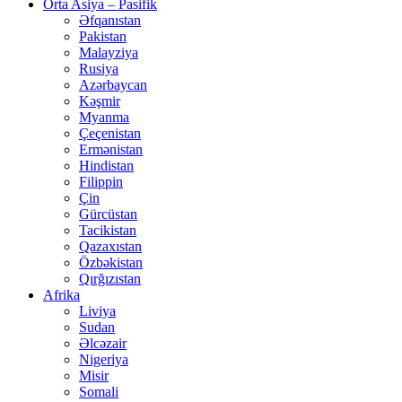
Orta Asiya – Pasifik
Əfqanıstan
Pakistan
Malayziya
Rusiya
Azərbaycan
Kəşmir
Myanma
Çeçenistan
Ermənistan
Hindistan
Filippin
Çin
Gürcüstan
Tacikistan
Qazaxıstan
Özbəkistan
Qırğızıstan
Afrika
Liviya
Sudan
Əlcəzair
Nigeriya
Misir
Somali