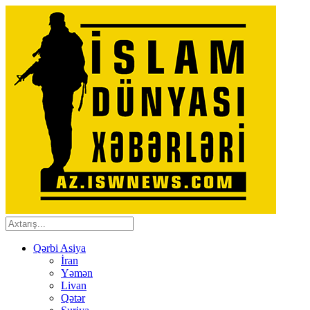
Qərbi Asiya
İran
Yəmən
Livan
Qətər