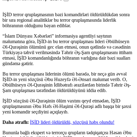
İŞİD terror qruplaşmasının bəzi komandirləri öldürüldükdən sonra
bir sıra regional analitiklər bu terror qruplaşmasında liderlik
böhranının olduğunu bəyan ediblər.
“İslam Dünyası Xəbərləri” informasiya agentliyi saytının
məlumatına görə, İŞİD-in bu terror qruplaşması lideri Əbülhüseyn
Əl-Qurəşinin ölümünü gec elan etməsi, onun qətlində və cəsədinin
Türkiyəyə təhvil verilməsində Təhrir Əş-Şam qruplaşmasını ittiham
etməsi, İŞİD komandanlığında böhranın varlığına dair bəzi sualları
gündəmə gətirir.
Bu terror qruplaşması liderinin ölümü barədə, bir neçə gün əvvəl
İŞİD-in yeni sözçüsü Əbu Huzeyfə Əl-Ənsari məlumat verib. O,
Əbülhüseyn Əl-Qurəşinin İdlibətrafı ərazilərdən birində Təhrir Əş-
Şam qruplaşması tərəfindən öldürüldüyünü iddia edib.
İŞİD sözçüsü Əl-Qurəşinin ölüm vaxtını qeyd etmədən, İŞİD
qruplaşmasının Əbu Həfs Əl-Haşimi Əl-Qurəşi adlı başqa bir şəxsi
yeni komandir seçdiyini açıqlayıb.
Daha ətraflı:
İŞİD lideri öldürüldü, sözçüsü həbs olundu!
Bununla bağlı ekspert və terrorçu qrupların tədqiqatçısı Həsən Əbu