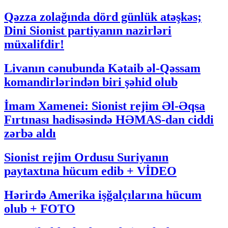
Qəzza zolağında dörd günlük atəşkəs;
Dini Sionist partiyanın nazirləri
müxalifdir!
Livanın cənubunda Kətaib əl-Qəssam
komandirlərindən biri şəhid olub
İmam Xamenei: Sionist rejim Əl-Əqsa
Fırtınası hadisəsində HƏMAS-dan ciddi
zərbə aldı
Sionist rejim Ordusu Suriyanın
paytaxtına hücum edib + VİDEO
Hərirdə Amerika işğalçılarına hücum
olub + FOTO