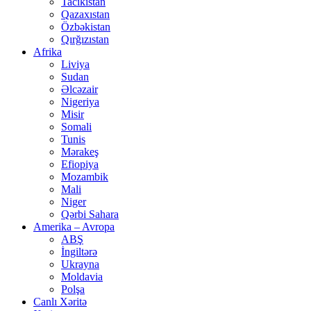
Tacikistan
Qazaxıstan
Özbəkistan
Qırğızıstan
Afrika
Liviya
Sudan
Əlcəzair
Nigeriya
Misir
Somali
Tunis
Mərakeş
Efiopiya
Mozambik
Mali
Niger
Qərbi Sahara
Amerika – Avropa
ABŞ
İngiltərə
Ukrayna
Moldavia
Polşa
Canlı Xəritə