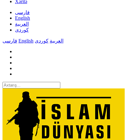
Xəritə
فارسی
English
العربیة
کوردی
فارسی
English
کوردی
العربیة