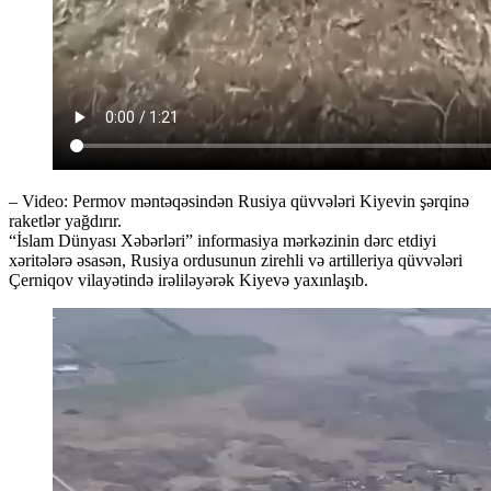
– Video: Permov məntəqəsindən Rusiya qüvvələri Kiyevin şərqinə
raketlər yağdırır.
“İslam Dünyası Xəbərləri” informasiya mərkəzinin dərc etdiyi
xəritələrə əsasən, Rusiya ordusunun zirehli və artilleriya qüvvələri
Çerniqov vilayətində irəliləyərək Kiyevə yaxınlaşıb.