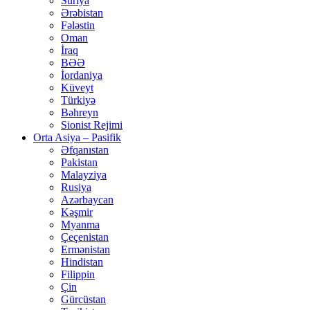
Suriya
Ərəbistan
Fələstin
Oman
İraq
BƏƏ
İordaniya
Küveyt
Türkiyə
Bəhreyn
Sionist Rejimi
Orta Asiya – Pasifik
Əfqanıstan
Pakistan
Malayziya
Rusiya
Azərbaycan
Kəşmir
Myanma
Çeçenistan
Ermənistan
Hindistan
Filippin
Çin
Gürcüstan