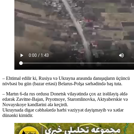
– Ehtimal edilir ki, Rusiya və Ukrayna arasında danışıqların üçüncü
növbəsi bu gün (bazar ertəsi) Belarus-Polşa sərhədində baş tuta.
– Martın 6-da rus ordusu Donetsk vilayətində çox az irəliləyiş əldə
edərək Zavitne-Bajan, Pryotnoye, Staromlinovka, Aktyaberskie və
Novayskoye kəndlərini ələ keçirdi.
Ukraynada digər cəbhələrdə hərbi vəziyyət dəyişməyib və xətlər
dünənki kimidir.