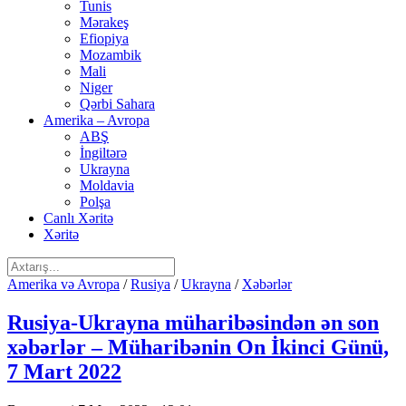
Tunis
Mərakeş
Efiopiya
Mozambik
Mali
Niger
Qərbi Sahara
Amerika – Avropa
ABŞ
İngiltərə
Ukrayna
Moldavia
Polşa
Canlı Xəritə
Xəritə
Amerika və Avropa
/
Rusiya
/
Ukrayna
/
Xəbərlər
Rusiya-Ukrayna müharibəsindən ən son
xəbərlər – Müharibənin On İkinci Günü,
7 Mart 2022