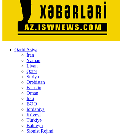
Qərbi Asiya
İran
Yəmən
Livan
Qətər
Suriya
Ərəbistan
Fələstin
Oman
İraq
BƏƏ
İordaniya
Küveyt
Türkiyə
Bəhreyn
Sionist Rejimi