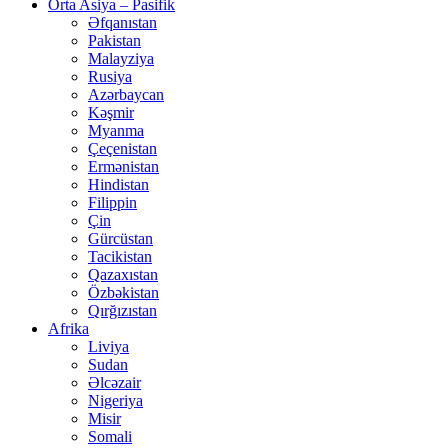
Orta Asiya – Pasifik
Əfqanıstan
Pakistan
Malayziya
Rusiya
Azərbaycan
Kəşmir
Myanma
Çeçenistan
Ermənistan
Hindistan
Filippin
Çin
Gürcüstan
Tacikistan
Qazaxıstan
Özbəkistan
Qırğızıstan
Afrika
Liviya
Sudan
Əlcəzair
Nigeriya
Misir
Somali