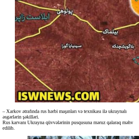
– Xarkov ətrafında rus hərbi maşınları və texnikası ilə ukraynalı
əsgərlərin şəkilləri.
Rus karvanı Ukrayna qüvvələrinin pusqusuna məruz qalaraq məhv
edilib.