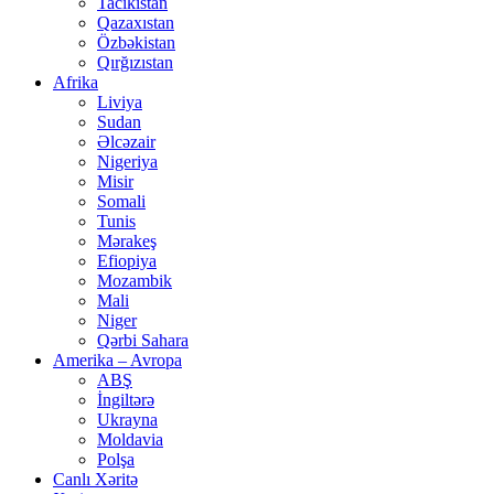
Tacikistan
Qazaxıstan
Özbəkistan
Qırğızıstan
Afrika
Liviya
Sudan
Əlcəzair
Nigeriya
Misir
Somali
Tunis
Mərakeş
Efiopiya
Mozambik
Mali
Niger
Qərbi Sahara
Amerika – Avropa
ABŞ
İngiltərə
Ukrayna
Moldavia
Polşa
Canlı Xəritə