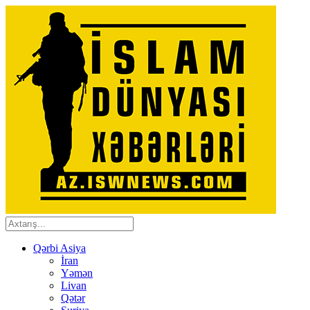
Qərbi Asiya
İran
Yəmən
Livan
Qətər