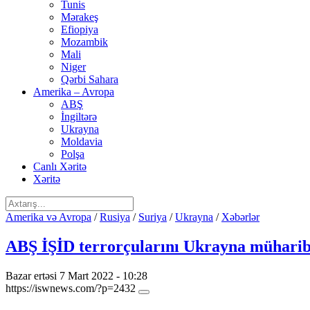
Tunis
Mərakeş
Efiopiya
Mozambik
Mali
Niger
Qərbi Sahara
Amerika – Avropa
ABŞ
İngiltərə
Ukrayna
Moldavia
Polşa
Canlı Xəritə
Xəritə
Amerika və Avropa
/
Rusiya
/
Suriya
/
Ukrayna
/
Xəbərlər
ABŞ İŞİD terrorçularını Ukrayna müharib
Bazar ertəsi 7 Mart 2022 - 10:28
https://iswnews.com/?p=2432