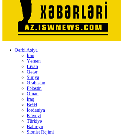
Qərbi Asiya
İran
Yəmən
Livan
Qətər
Suriya
Ərəbistan
Fələstin
Oman
İraq
BƏƏ
İordaniya
Küveyt
Türkiyə
Bəhreyn
Sionist Rejimi