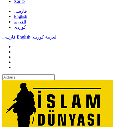
Xəritə
فارسی
English
العربیة
کوردی
فارسی
English
کوردی
العربیة