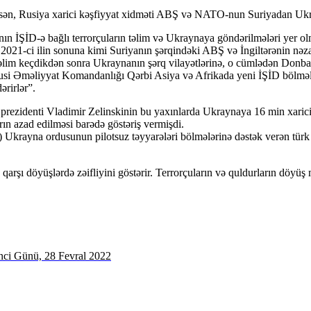
asən, Rusiya xarici kəşfiyyat xidməti ABŞ və NATO-nun Suriyadan Ukra
n İŞİD-ə bağlı terrorçuların təlim və Ukraynaya göndərilmələri yer olm
021-ci ilin sonuna kimi Suriyanın şərqindəki ABŞ və İngiltərənin nəza
i təlim keçdikdən sonra Ukraynanın şərq vilayətlərinə, o cümlədən Donba
si Əməliyyat Komandanlığı Qərbi Asiya və Afrikada yeni İŞİD bölmələr
rirlər”.
ezidenti Vladimir Zelinskinin bu yaxınlarda Ukraynaya 16 min xarici h
n azad edilməsi barədə göstəriş vermişdi.
 Ukrayna ordusunun pilotsuz təyyarələri bölmələrinə dəstək verən türk
qarşı döyüşlərdə zəifliyini göstərir. Terrorçuların və quldurların dö
nci Günü, 28 Fevral 2022