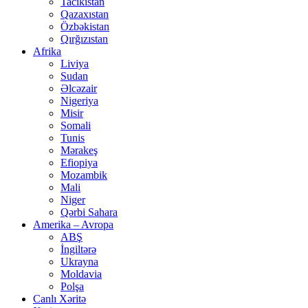
Tacikistan
Qazaxıstan
Özbəkistan
Qırğızıstan
Afrika
Liviya
Sudan
Əlcəzair
Nigeriya
Misir
Somali
Tunis
Mərakeş
Efiopiya
Mozambik
Mali
Niger
Qərbi Sahara
Amerika – Avropa
ABŞ
İngiltərə
Ukrayna
Moldavia
Polşa
Canlı Xəritə