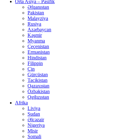
Orta Asiya – Pasifik
Əfqanıstan
Pakistan
Malayziya
Rusiya
Azərbaycan
Kəşmir
Myanma
Çeçenistan
Ermənistan
Hindistan
Filippin
Çin
Gürcüstan
Tacikistan
Qazaxıstan
Özbəkistan
Qırğızıstan
Afrika
Liviya
Sudan
Əlcəzair
Nigeriya
Misir
Somali