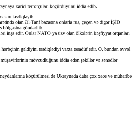
ynaya xarici terrorçuları köçürdüyünü iddia edib.
asını təsdiqləyib.
rətində olan Əl-Tanf bazasına onlarla rus, çeçen və digər İŞİD
s bölgəsinə göndərilib.
i inşa edir. Onlar NATO-ya üzv olan ölkələrin kəşfiyyat orqanları
ərbçinin gəldiyini təsdiqlədiyi vaxta təsadüf edir. O, bundan əvvəl
 müşavirlərinin mövcudluğunu iddia edən şəkillər və sənədlər
yüş meydanlarına köçürülməsi də Ukraynada daha çox xaos və müharibə