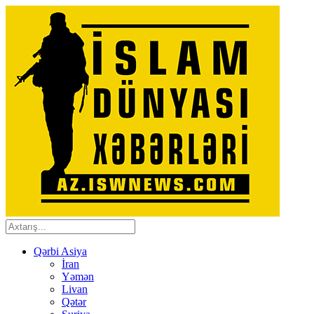
Qərbi Asiya
İran
Yəmən
Livan
Qətər