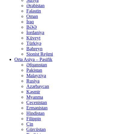
Suriya
Ərəbistan
Fələstin
Oman
İraq
BƏƏ
İordaniya
Küveyt
Türkiyə
Bəhreyn
Sionist Rejimi
Orta Asiya – Pasifik
Əfqanıstan
Pakistan
Malayziya
Rusiya
Azərbaycan
Kəşmir
Myanma
Çeçenistan
Ermənistan
Hindistan
Filippin
Çin
Gürcüstan