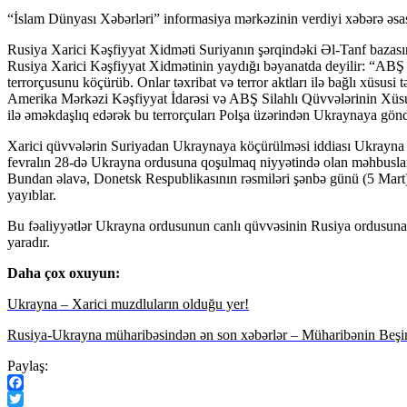
“İslam Dünyası Xəbərləri” informasiya mərkəzinin verdiyi xəbərə əs
Rusiya Xarici Kəşfiyyat Xidməti Suriyanın şərqindəki Əl-Tanf bazasını
Rusiya Xarici Kəşfiyyat Xidmətinin yaydığı bəyanatda deyilir: “ABŞ 2
terrorçusunu köçürüb. Onlar təxribat və terror aktları ilə bağlı xüsus
Amerika Mərkəzi Kəşfiyyat İdarəsi və ABŞ Silahlı Qüvvələrinin Xüsu
ilə əməkdaşlıq edərək bu terrorçuları Polşa üzərindən Ukraynaya göndə
Xarici qüvvələrin Suriyadan Ukraynaya köçürülməsi iddiası Ukrayna pr
fevralın 28-də Ukrayna ordusuna qoşulmaq niyyətində olan məhbusları
Bundan əlavə, Donetsk Respublikasının rəsmiləri şənbə günü (5 Mart)
yayıblar.
Bu fəaliyyətlər Ukrayna ordusunun canlı qüvvəsinin Rusiya ordusuna 
yaradır.
Daha çox oxuyun:
Ukrayna – Xarici muzdluların olduğu yer!
Rusiya-Ukrayna müharibəsindən ən son xəbərlər – Müharibənin Beşi
Paylaş:
Facebook