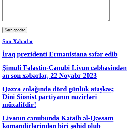
Son Xəbərlər
İraq prezidenti Ermənistana səfər edib
Şimali Fələstin-Cənubi Livan cəbhəsindən
ən son xəbərlər, 22 Noyabr 2023
Qəzza zolağında dörd günlük atəşkəs;
Dini Sionist partiyanın nazirləri
müxalifdir!
Livanın cənubunda Kətaib əl-Qəssam
komandirlərindən biri şəhid olub