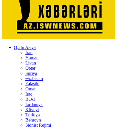
Qərbi Asiya
İran
Yəmən
Livan
Qətər
Suriya
Ərəbistan
Fələstin
Oman
İraq
BƏƏ
İordaniya
Küveyt
Türkiyə
Bəhreyn
Sionist Rejimi