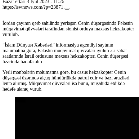
Bazar ertəsi 3 İyul 2023 - 11:26
https://iswnews.com/?p=23871
İordan çayının qərb sahilində yerləşən Cenin düşərgəsində Fələstin
müqavimət qüvvələri tərəfindən sionist orduya məxsus hekzakopter
vurulub.
“İslam Dünyası Xəbərləri” informasiya agentliyi saytının
məlumatına görə, Fələstin müqavimət qüvvələri iyulun 2-i səhər
saatlarında İsrail ordusuna məxsus hekzakopteri Cenin düşərgəsi
üzərində hədəfə alıb.
Yerli mənbələrin məlumatına görə, bu casus hekzakopter Cenin
düşərgəsi üzərində alçaq hündürlükdə patrul edir və bəzi əraziləri
lentə alırmış. Müqavimət qüvvələri isə bunu, müşahidə etdikdə
hədəfə alaraq vurub.