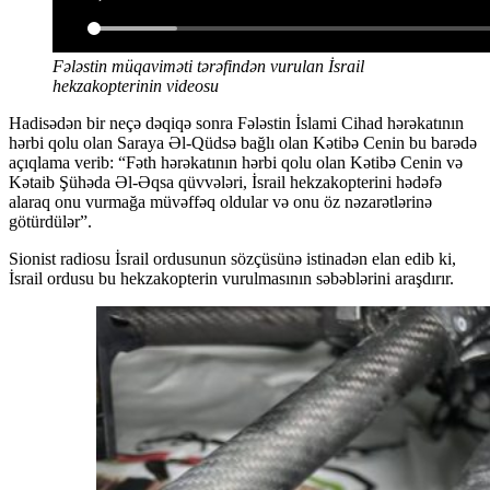
Fələstin müqaviməti tərəfindən vurulan İsrail
hekzakopterinin videosu
Hadisədən bir neçə dəqiqə sonra Fələstin İslami Cihad hərəkatının
hərbi qolu olan Saraya Əl-Qüdsə bağlı olan Kətibə Cenin bu barədə
açıqlama verib: “Fəth hərəkatının hərbi qolu olan Kətibə Cenin və
Kətaib Şühəda Əl-Əqsa qüvvələri, İsrail hekzakopterini hədəfə
alaraq onu vurmağa müvəffəq oldular və onu öz nəzarətlərinə
götürdülər”.
Sionist radiosu İsrail ordusunun sözçüsünə istinadən elan edib ki,
İsrail ordusu bu hekzakopterin vurulmasının səbəblərini araşdırır.