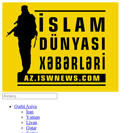
Qərbi Asiya
İran
Yəmən
Livan
Qətər