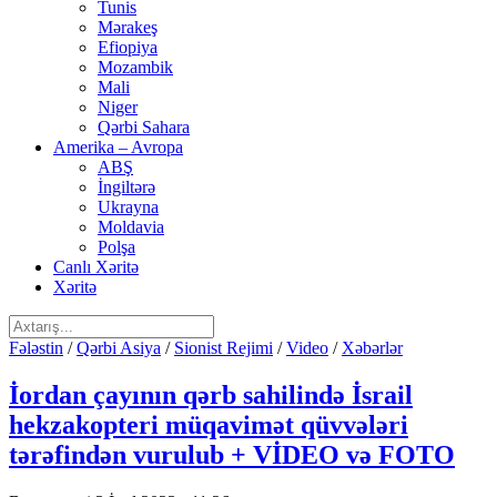
Tunis
Mərakeş
Efiopiya
Mozambik
Mali
Niger
Qərbi Sahara
Amerika – Avropa
ABŞ
İngiltərə
Ukrayna
Moldavia
Polşa
Canlı Xəritə
Xəritə
Fələstin
/
Qərbi Asiya
/
Sionist Rejimi
/
Video
/
Xəbərlər
İordan çayının qərb sahilində İsrail
hekzakopteri müqavimət qüvvələri
tərəfindən vurulub + VİDEO və FOTO