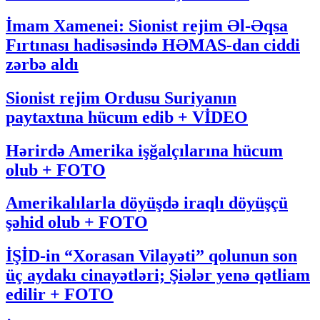
İmam Xamenei: Sionist rejim Əl-Əqsa
Fırtınası hadisəsində HƏMAS-dan ciddi
zərbə aldı
Sionist rejim Ordusu Suriyanın
paytaxtına hücum edib + VİDEO
Hərirdə Amerika işğalçılarına hücum
olub + FOTO
Amerikalılarla döyüşdə iraqlı döyüşçü
şəhid olub + FOTO
İŞİD-in “Xorasan Vilayəti” qolunun son
üç aydakı cinayətləri; Şiələr yenə qətliam
edilir + FOTO