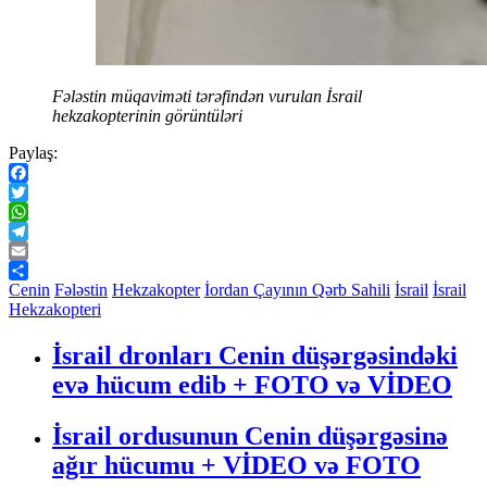
Fələstin müqaviməti tərəfindən vurulan İsrail
hekzakopterinin görüntüləri
Paylaş:
Facebook
Twitter
WhatsApp
Telegram
Email
Share
Cenin
Fələstin
Hekzakopter
İordan Çayının Qərb Sahili
İsrail
İsrail
Hekzakopteri
İsrail dronları Cenin düşərgəsindəki
evə hücum edib + FOTO və VİDEO
İsrail ordusunun Cenin düşərgəsinə
ağır hücumu + VİDEO və FOTO