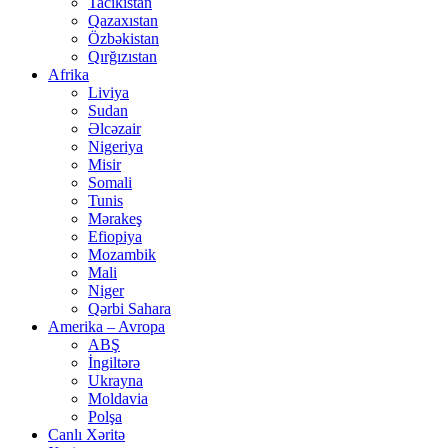
Tacikistan
Qazaxıstan
Özbəkistan
Qırğızıstan
Afrika
Liviya
Sudan
Əlcəzair
Nigeriya
Misir
Somali
Tunis
Mərakeş
Efiopiya
Mozambik
Mali
Niger
Qərbi Sahara
Amerika – Avropa
ABŞ
İngiltərə
Ukrayna
Moldavia
Polşa
Canlı Xəritə