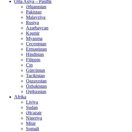
Orta Asiya – Pasifik
Əfqanıstan
Pakistan
Malayziya
Rusiya
Azərbaycan
Kəşmir
Myanma
Çeçenistan
Ermənistan
Hindistan
Filippin
Çin
Gürcüstan
Tacikistan
Qazaxıstan
Özbəkistan
Qırğızıstan
Afrika
Liviya
Sudan
Əlcəzair
Nigeriya
Misir
Somali