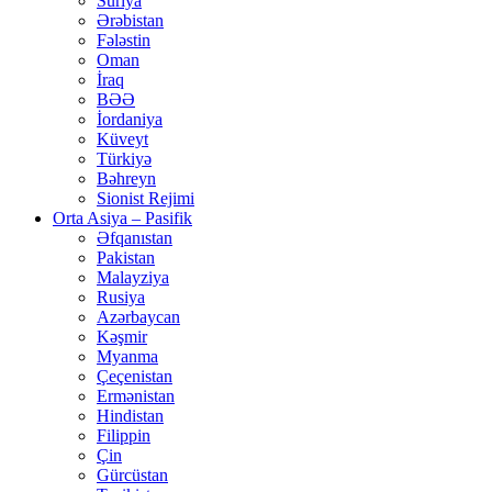
Suriya
Ərəbistan
Fələstin
Oman
İraq
BƏƏ
İordaniya
Küveyt
Türkiyə
Bəhreyn
Sionist Rejimi
Orta Asiya – Pasifik
Əfqanıstan
Pakistan
Malayziya
Rusiya
Azərbaycan
Kəşmir
Myanma
Çeçenistan
Ermənistan
Hindistan
Filippin
Çin
Gürcüstan