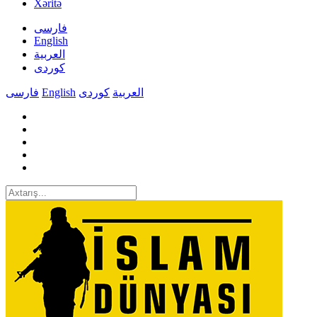
Xəritə
فارسی
English
العربیة
کوردی
فارسی
English
کوردی
العربیة