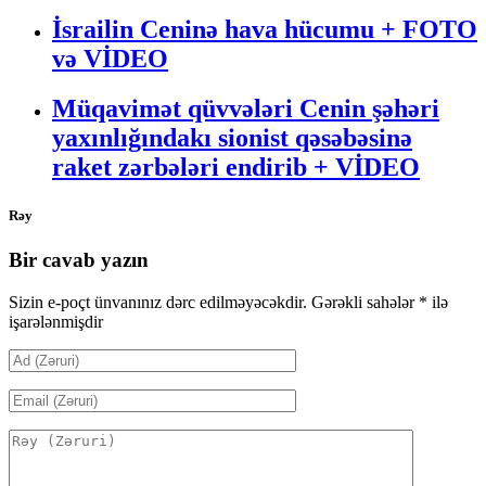
İsrailin Ceninə hava hücumu + FOTO
və VİDEO
Müqavimət qüvvələri Cenin şəhəri
yaxınlığındakı sionist qəsəbəsinə
raket zərbələri endirib + VİDEO
Rəy
Bir cavab yazın
Sizin e-poçt ünvanınız dərc edilməyəcəkdir.
Gərəkli sahələr
*
ilə
işarələnmişdir