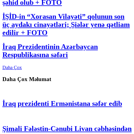
şəhid olub + FOTO
İŞİD-in “Xorasan Vilayəti” qolunun son
üç aydakı cinayətləri; Şiələr yenə qətliam
edilir + FOTO
İraq Prezidentinin Azərbaycan
Respublikasına səfəri
Daha Çox
Daha Çox Məlumat
İraq prezidenti Ermənistana səfər edib
Şimali Fələstin-Cənubi Livan cəbhəsindən