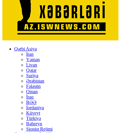
Qərbi Asiya
İran
Yəmən
Livan
Qətər
Suriya
Ərəbistan
Fələstin
Oman
İraq
BƏƏ
İordaniya
Küveyt
Türkiyə
Bəhreyn
Sionist Rejimi