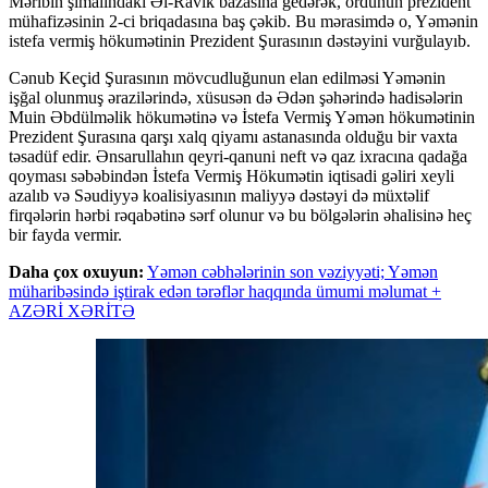
Məribin şimalındakı Əl-Ravik bazasına gedərək, ordunun prezident
mühafizəsinin 2-ci briqadasına baş çəkib. Bu mərasimdə o, Yəmənin
istefa vermiş hökumətinin Prezident Şurasının dəstəyini vurğulayıb.
Cənub Keçid Şurasının mövcudluğunun elan edilməsi Yəmənin
işğal olunmuş ərazilərində, xüsusən də Ədən şəhərində hadisələrin
Muin Əbdülməlik hökumətinə və İstefa Vermiş Yəmən hökumətinin
Prezident Şurasına qarşı xalq qiyamı astanasında olduğu bir vaxta
təsadüf edir. Ənsarullahın qeyri-qanuni neft və qaz ixracına qadağa
qoyması səbəbindən İstefa Vermiş Hökumətin iqtisadi gəliri xeyli
azalıb və Səudiyyə koalisiyasının maliyyə dəstəyi də müxtəlif
firqələrin hərbi rəqabətinə sərf olunur və bu bölgələrin əhalisinə heç
bir fayda vermir.
Daha çox oxuyun:
Yəmən cəbhələrinin son vəziyyəti; Yəmən
müharibəsində iştirak edən tərəflər haqqında ümumi məlumat +
AZƏRİ XƏRİTƏ