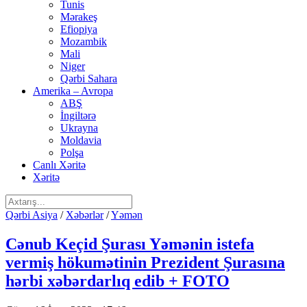
Tunis
Mərakeş
Efiopiya
Mozambik
Mali
Niger
Qərbi Sahara
Amerika – Avropa
ABŞ
İngiltərə
Ukrayna
Moldavia
Polşa
Canlı Xəritə
Xəritə
Qərbi Asiya
/
Xəbərlər
/
Yəmən
Cənub Keçid Şurası Yəmənin istefa
vermiş hökumətinin Prezident Şurasına
hərbi xəbərdarlıq edib + FOTO