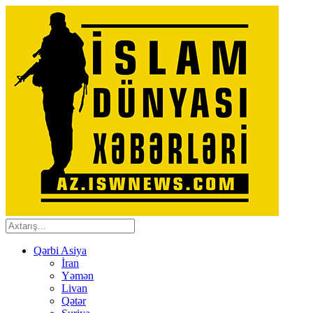
Qərbi Asiya
İran
Yəmən
Livan
Qətər