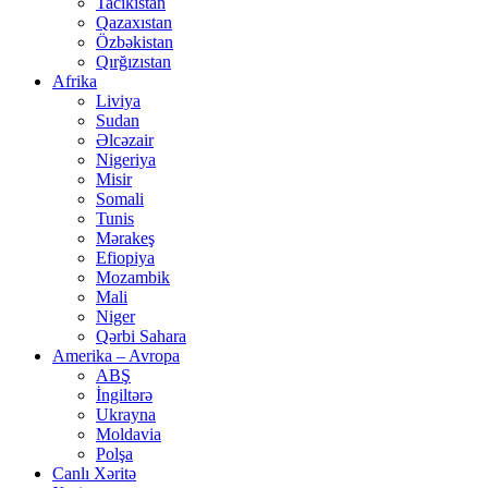
Tacikistan
Qazaxıstan
Özbəkistan
Qırğızıstan
Afrika
Liviya
Sudan
Əlcəzair
Nigeriya
Misir
Somali
Tunis
Mərakeş
Efiopiya
Mozambik
Mali
Niger
Qərbi Sahara
Amerika – Avropa
ABŞ
İngiltərə
Ukrayna
Moldavia
Polşa
Canlı Xəritə