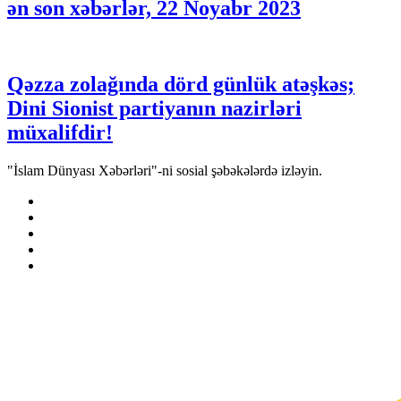
ən son xəbərlər, 22 Noyabr 2023
Qəzza zolağında dörd günlük atəşkəs;
Dini Sionist partiyanın nazirləri
müxalifdir!
"İslam Dünyası Xəbərləri"-ni sosial şəbəkələrdə izləyin.