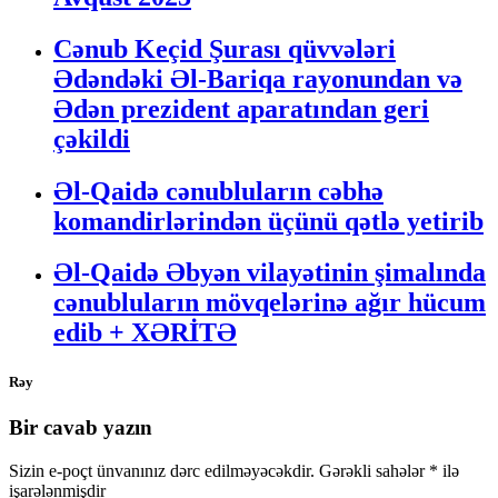
Cənub Keçid Şurası qüvvələri
Ədəndəki Əl-Bariqa rayonundan və
Ədən prezident aparatından geri
çəkildi
Əl-Qaidə cənubluların cəbhə
komandirlərindən üçünü qətlə yetirib
Əl-Qaidə Əbyən vilayətinin şimalında
cənubluların mövqelərinə ağır hücum
edib + XƏRİTƏ
Rəy
Bir cavab yazın
Sizin e-poçt ünvanınız dərc edilməyəcəkdir.
Gərəkli sahələr
*
ilə
işarələnmişdir