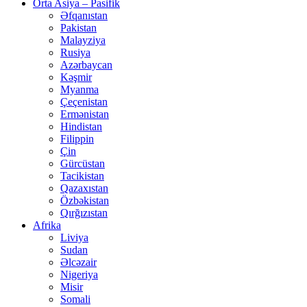
Orta Asiya – Pasifik
Əfqanıstan
Pakistan
Malayziya
Rusiya
Azərbaycan
Kəşmir
Myanma
Çeçenistan
Ermənistan
Hindistan
Filippin
Çin
Gürcüstan
Tacikistan
Qazaxıstan
Özbəkistan
Qırğızıstan
Afrika
Liviya
Sudan
Əlcəzair
Nigeriya
Misir
Somali