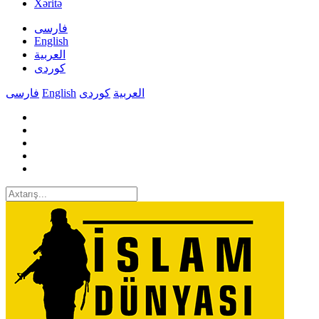
Xəritə
فارسی
English
العربیة
کوردی
فارسی
English
کوردی
العربیة