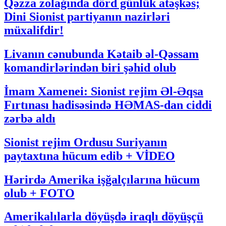
Qəzza zolağında dörd günlük atəşkəs;
Dini Sionist partiyanın nazirləri
müxalifdir!
Livanın cənubunda Kətaib əl-Qəssam
komandirlərindən biri şəhid olub
İmam Xamenei: Sionist rejim Əl-Əqsa
Fırtınası hadisəsində HƏMAS-dan ciddi
zərbə aldı
Sionist rejim Ordusu Suriyanın
paytaxtına hücum edib + VİDEO
Hərirdə Amerika işğalçılarına hücum
olub + FOTO
Amerikalılarla döyüşdə iraqlı döyüşçü