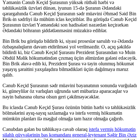
Yəmənin Cənub Keçid Şurasının yüksək rütbəli hərbi və
təhlükəsizlik üzvləri dünən, iyunun 15-də Şuranın Ədəndəki
qərargahında Cənub Keçid Şurasının sədr müavini Əhməd Səid Bin
Brik-in sədrliyi ilə mühüm iclas keçiriblər. Bu görüşdə Cənub Keçid
Şurasının üzvləri Yəməndəki son hadisələri nəzərdən keçirərkən
Ədəndəki böhranın şiddətlənməsini müzakirə ediblər.
Bin Brik bu görüşdə bildirib ki, siyasi proseslər sarsılıb və Ədəndə
özbaşnalıqların davam etdirilməsi yol verilməzdir. O, açıq şəkildə
bildirdi ki, biz Cənub Keçid Şurasını Prezident Şurasından və Muin
Əbdül Məlik hökumətindən çıxmaq üçün əlimizdən gələni edəcəyik.
Bin Brik əlavə edib ki, Prezident Şurası və təyin olunmuş hökumət
yaşayış şəraitini yaxşılaşdıra bilmədikləri üçün dağılmaya məruz
qalıb.
Cənub Keçid Şurasının sədr müavini bəyanatının sonunda vurğuladı
ki, güneylilər öz varlıqları uğrunda sərt mübarizə aparacaqlar və
nəyin bahasına olursa olsun geri çəkilməyəcəklər.
Bu iclasda Cənub Keçid Şurası özünün bütün hərbi və təhlükəsizlik
bölmələrini ayıq-sayıq saxlamağa və istefa vermiş hökumətin
mümkün planları ilə məşğul olmağa tam hazır olmağa çağırıb.
Cənubdan gələn bu təhlükəyə cavab olaraq
istefa vermiş hökumətin
silahlı qüvvələrinin baş komandanı general-leytenant Səğir Bin Əziz