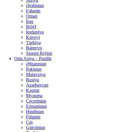
Suriya
Ərəbistan
Fələstin
Oman
İraq
BƏƏ
İordaniya
Küveyt
Türkiyə
Bəhreyn
Sionist Rejimi
Orta Asiya – Pasifik
Əfqanıstan
Pakistan
Malayziya
Rusiya
Azərbaycan
Kəşmir
Myanma
Çeçenistan
Ermənistan
Hindistan
Filippin
Çin
Gürcüstan