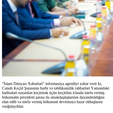
“İslam Dünyası Xəbərləri” informasiya agentliyi xəbər verir ki,
Cənub Keçid Şurasının hərbi və təhlükəsizlik rəhbərləri Yəməndəki
hadisələri nəzərdən keçirmək üçün keçirilən iclasda istefa vermiş
hökumətin prezident şurası ilə əməkdaşlıqlarının dayandırıldığını
elan edib və istefa vermiş hökuməti devirməyə hazır olduqlarını
vurğulayıblar.