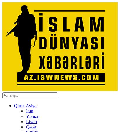
Qərbi Asiya
İran
Yəmən
Livan
Qətər