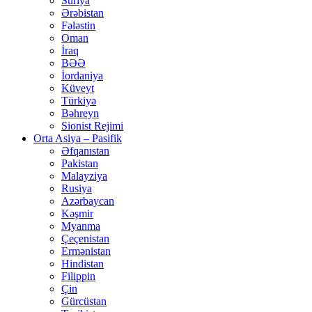
Suriya
Ərəbistan
Fələstin
Oman
İraq
BƏƏ
İordaniya
Küveyt
Türkiyə
Bəhreyn
Sionist Rejimi
Orta Asiya – Pasifik
Əfqanıstan
Pakistan
Malayziya
Rusiya
Azərbaycan
Kəşmir
Myanma
Çeçenistan
Ermənistan
Hindistan
Filippin
Çin
Gürcüstan