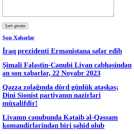
Son Xəbərlər
İraq prezidenti Ermənistana səfər edib
Şimali Fələstin-Cənubi Livan cəbhəsindən
ən son xəbərlər, 22 Noyabr 2023
Qəzza zolağında dörd günlük atəşkəs;
Dini Sionist partiyanın nazirləri
müxalifdir!
Livanın cənubunda Kətaib əl-Qəssam
komandirlərindən biri şəhid olub