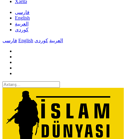
Xəritə
فارسی
English
العربیة
کوردی
فارسی
English
کوردی
العربیة