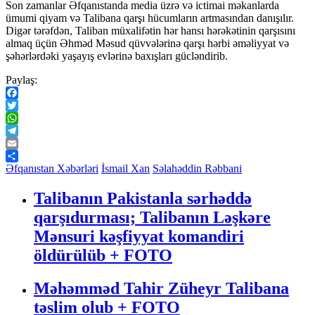
Son zamanlar Əfqanıstanda media üzrə və ictimai məkanlarda
ümumi qiyam və Talibana qarşı hücumların artmasından danışılır.
Digər tərəfdən, Taliban müxalifətin hər hansı hərəkətinin qarşısını
almaq üçün Əhməd Məsud qüvvələrinə qarşı hərbi əməliyyat və
şəhərlərdəki yaşayış evlərinə baxışları gücləndirib.
Paylaş:
Facebook
Twitter
WhatsApp
Telegram
Email
Share
Əfqanıstan Xəbərləri
İsmail Xan
Səlahəddin Rəbbani
Talibanın Pakistanla sərhəddə
qarşıdurması; Talibanın Ləşkəre
Mənsuri kəşfiyyat komandiri
öldürülüb + FOTO
Məhəmməd Tahir Züheyr Talibana
təslim olub + FOTO