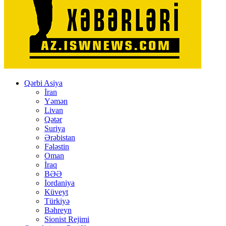
Qərbi Asiya
İran
Yəmən
Livan
Qətər
Suriya
Ərəbistan
Fələstin
Oman
İraq
BƏƏ
İordaniya
Küveyt
Türkiyə
Bəhreyn
Sionist Rejimi