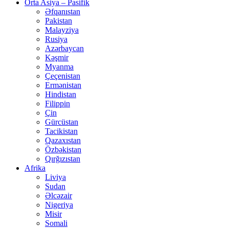
Orta Asiya – Pasifik
Əfqanıstan
Pakistan
Malayziya
Rusiya
Azərbaycan
Kəşmir
Myanma
Çeçenistan
Ermənistan
Hindistan
Filippin
Çin
Gürcüstan
Tacikistan
Qazaxıstan
Özbəkistan
Qırğızıstan
Afrika
Liviya
Sudan
Əlcəzair
Nigeriya
Misir
Somali