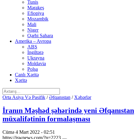
Tunis
Mərakeş
Efiopiya
Mozambik
Mali
Niger
Qərbi Sahara
Amerika – Avropa
ABŞ
İngiltərə
Ukrayna
Moldavia
Polşa
Canlı Xəritə
Xəritə
Orta Asiya Və Pasifik
/
Əfqanıstan
/
Xəbərlər
İranın Məşhəd şəhərində yeni Əfqanıstan
müxalifətinin formalaşması
Cümə 4 Mart 2022 - 02:51
https://iswnews.com/?p=2223