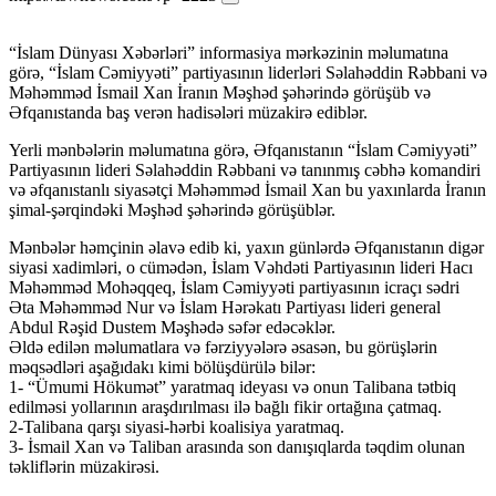
“İslam Dünyası Xəbərləri” informasiya mərkəzinin məlumatına
görə, “İslam Cəmiyyəti” partiyasının liderləri Səlahəddin Rəbbani və
Məhəmməd İsmail Xan İranın Məşhəd şəhərində görüşüb və
Əfqanıstanda baş verən hadisələri müzakirə ediblər.
Yerli mənbələrin məlumatına görə, Əfqanıstanın “İslam Cəmiyyəti”
Partiyasının lideri Səlahəddin Rəbbani və tanınmış cəbhə komandiri
və əfqanıstanlı siyasətçi Məhəmməd İsmail Xan bu yaxınlarda İranın
şimal-şərqindəki Məşhəd şəhərində görüşüblər.
Mənbələr həmçinin əlavə edib ki, yaxın günlərdə Əfqanıstanın digər
siyasi xadimləri, o cümədən, İslam Vəhdəti Partiyasının lideri Hacı
Məhəmməd Mohəqqeq, İslam Cəmiyyəti partiyasının icraçı sədri
Əta Məhəmməd Nur və İslam Hərəkatı Partiyası lideri general
Abdul Rəşid Dustem Məşhədə səfər edəcəklər.
Əldə edilən məlumatlara və fərziyyələrə əsasən, bu görüşlərin
məqsədləri aşağıdakı kimi bölüşdürülə bilər:
1- “Ümumi Hökumət” yaratmaq ideyası və onun Talibana tətbiq
edilməsi yollarının araşdırılması ilə bağlı fikir ortağına çatmaq.
2-Talibana qarşı siyasi-hərbi koalisiya yaratmaq.
3- İsmail Xan və Taliban arasında son danışıqlarda təqdim olunan
təkliflərin müzakirəsi.