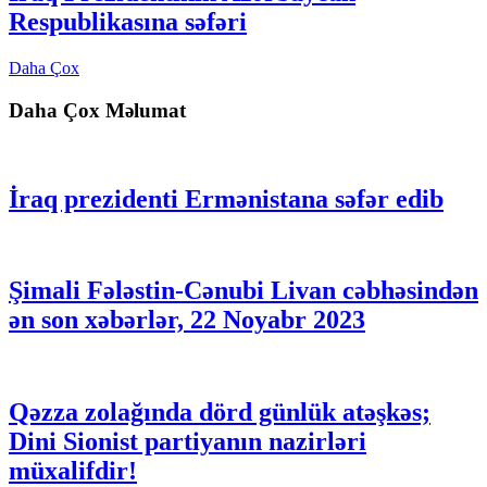
Respublikasına səfəri
Daha Çox
Daha Çox Məlumat
İraq prezidenti Ermənistana səfər edib
Şimali Fələstin-Cənubi Livan cəbhəsindən
ən son xəbərlər, 22 Noyabr 2023
Qəzza zolağında dörd günlük atəşkəs;
Dini Sionist partiyanın nazirləri
müxalifdir!