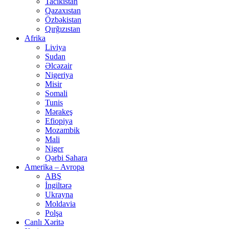
Tacikistan
Qazaxıstan
Özbəkistan
Qırğızıstan
Afrika
Liviya
Sudan
Əlcəzair
Nigeriya
Misir
Somali
Tunis
Mərakeş
Efiopiya
Mozambik
Mali
Niger
Qərbi Sahara
Amerika – Avropa
ABŞ
İngiltərə
Ukrayna
Moldavia
Polşa
Canlı Xəritə