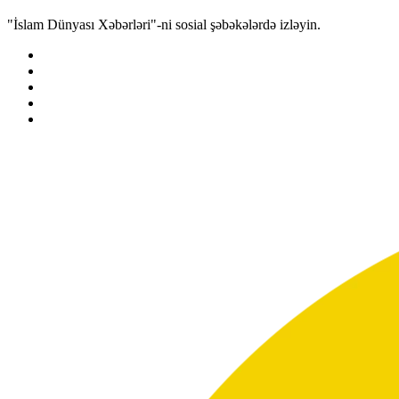
"İslam Dünyası Xəbərləri"-ni sosial şəbəkələrdə izləyin.