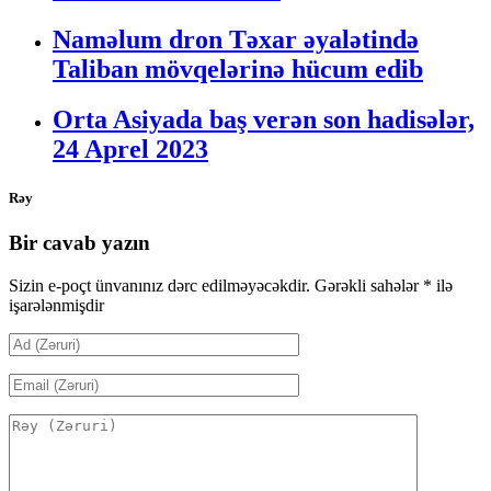
Naməlum dron Təxar əyalətində
Taliban mövqelərinə hücum edib
Orta Asiyada baş verən son hadisələr,
24 Aprel 2023
Rəy
Bir cavab yazın
Sizin e-poçt ünvanınız dərc edilməyəcəkdir.
Gərəkli sahələr
*
ilə
işarələnmişdir