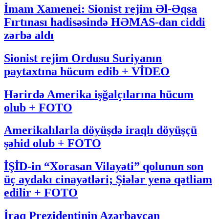
İmam Xamenei: Sionist rejim Əl-Əqsa
Fırtınası hadisəsində HƏMAS-dan ciddi
zərbə aldı
Sionist rejim Ordusu Suriyanın
paytaxtına hücum edib + VİDEO
Hərirdə Amerika işğalçılarına hücum
olub + FOTO
Amerikalılarla döyüşdə iraqlı döyüşçü
şəhid olub + FOTO
İŞİD-in “Xorasan Vilayəti” qolunun son
üç aydakı cinayətləri; Şiələr yenə qətliam
edilir + FOTO
İraq Prezidentinin Azərbaycan