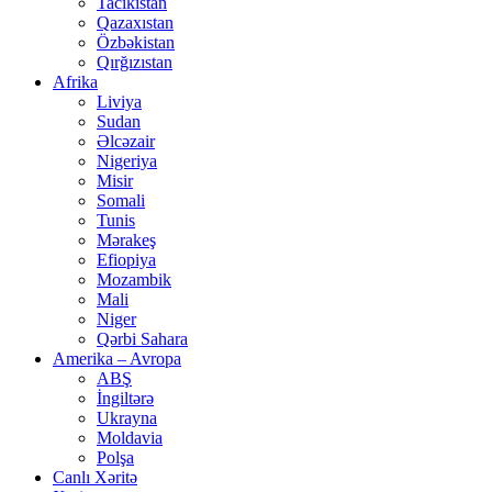
Tacikistan
Qazaxıstan
Özbəkistan
Qırğızıstan
Afrika
Liviya
Sudan
Əlcəzair
Nigeriya
Misir
Somali
Tunis
Mərakeş
Efiopiya
Mozambik
Mali
Niger
Qərbi Sahara
Amerika – Avropa
ABŞ
İngiltərə
Ukrayna
Moldavia
Polşa
Canlı Xəritə