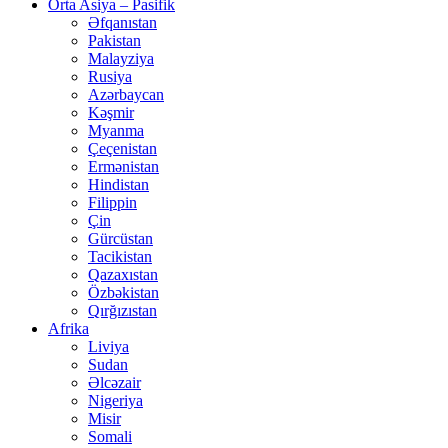
Orta Asiya – Pasifik
Əfqanıstan
Pakistan
Malayziya
Rusiya
Azərbaycan
Kəşmir
Myanma
Çeçenistan
Ermənistan
Hindistan
Filippin
Çin
Gürcüstan
Tacikistan
Qazaxıstan
Özbəkistan
Qırğızıstan
Afrika
Liviya
Sudan
Əlcəzair
Nigeriya
Misir
Somali