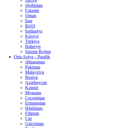
Suriya
Ərəbistan
Fələstin
Oman
İraq
BƏƏ
İordaniya
Küveyt
Türkiyə
Bəhreyn
Sionist Rejimi
Orta Asiya – Pasifik
Əfqanıstan
Pakistan
Malayziya
Rusiya
Azərbaycan
Kəşmir
Myanma
Çeçenistan
Ermənistan
Hindistan
Filippin
Çin
Gürcüstan