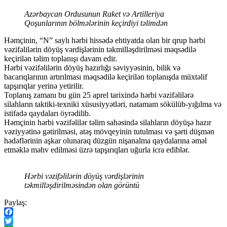
Azərbaycan Ordusunun Raket və Artilleriya
Qoşunlarının bölmələrinin keçirdiyi təlimdən
Həmçinin, “N” saylı hərbi hissədə ehtiyatda olan bir qrup hərbi
vəzifəlilərin döyüş vərdişlərinin təkmilləşdirilməsi məqsədilə
keçirilən təlim toplanışı davam edir.
Hərbi vəzifəlilərin döyüş hazırlığı səviyyəsinin, bilik və
bacarıqlarının artırılması məqsədilə keçirilən toplanışda müxtəlif
tapşırıqlar yerinə yetirilir.
Toplanış zamanı bu gün 25 aprel tarixində hərbi vəzifəlilərə
silahların taktiki-texniki xüsusiyyətləri, natamam sökülüb-yığılma və
istifadə qaydaları öyrədilib.
Həmçinin hərbi vəzifəlilər təlim sahəsində silahların döyüşə hazır
vəziyyətinə gətirilməsi, atəş mövqeyinin tutulması və şərti düşmən
hədəflərinin aşkar olunaraq düzgün nişanalma qaydalarına əməl
etməklə məhv edilməsi üzrə tapşırıqları uğurla icra ediblər.
Hərbi vəzifəlilərin döyüş vərdişlərinin
təkmilləşdirilməsindən olan görüntü
Paylaş:
Facebook