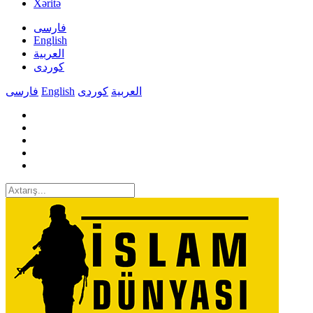
Xəritə
فارسی
English
العربیة
کوردی
فارسی
English
کوردی
العربیة