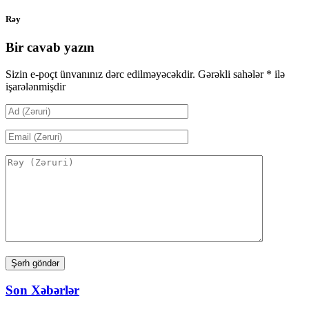
Rəy
Bir cavab yazın
Sizin e-poçt ünvanınız dərc edilməyəcəkdir.
Gərəkli sahələr
*
ilə
işarələnmişdir
Son Xəbərlər