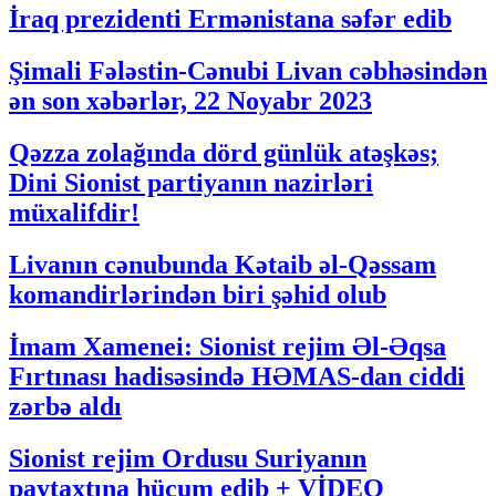
İraq prezidenti Ermənistana səfər edib
Şimali Fələstin-Cənubi Livan cəbhəsindən
ən son xəbərlər, 22 Noyabr 2023
Qəzza zolağında dörd günlük atəşkəs;
Dini Sionist partiyanın nazirləri
müxalifdir!
Livanın cənubunda Kətaib əl-Qəssam
komandirlərindən biri şəhid olub
İmam Xamenei: Sionist rejim Əl-Əqsa
Fırtınası hadisəsində HƏMAS-dan ciddi
zərbə aldı
Sionist rejim Ordusu Suriyanın
paytaxtına hücum edib + VİDEO