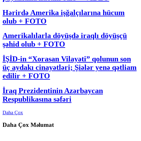
Hərirdə Amerika işğalçılarına hücum
olub + FOTO
Amerikalılarla döyüşdə iraqlı döyüşçü
şəhid olub + FOTO
İŞİD-in “Xorasan Vilayəti” qolunun son
üç aydakı cinayətləri; Şiələr yenə qətliam
edilir + FOTO
İraq Prezidentinin Azərbaycan
Respublikasına səfəri
Daha Çox
Daha Çox Məlumat