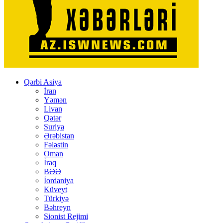
Qərbi Asiya
İran
Yəmən
Livan
Qətər
Suriya
Ərəbistan
Fələstin
Oman
İraq
BƏƏ
İordaniya
Küveyt
Türkiyə
Bəhreyn
Sionist Rejimi