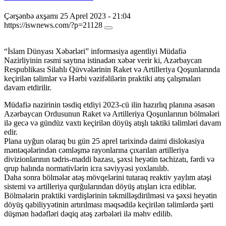
Çərşənbə axşamı 25 Aprel 2023 - 21:04
https://iswnews.com/?p=21128
“İslam Dünyası Xəbərləri” informasiya agentliyi Müdafiə
Nazirliyinin rəsmi saytına istinadən xəbər verir ki, Azərbaycan
Respublikası Silahlı Qüvvələrinin Raket və Artilleriya Qoşunlarında
keçirilən təlimlər və Hərbi vəzifəlilərin praktiki atış çalışmaları
davam etdirilir.
Müdafiə nazirinin təsdiq etdiyi 2023-cü ilin hazırlıq planına əsasən
Azərbaycan Ordusunun Raket və Artilleriya Qoşunlarının bölmələri
ilə gecə və gündüz vaxtı keçirilən döyüş atışlı taktiki təlimləri davam
edir.
Plana uyğun olaraq bu gün 25 aprel tarixində daimi dislokasiya
məntəqələrindən cəmləşmə rayonlarına çıxarılan artilleriya
divizionlarının tədris-maddi bazası, şəxsi heyətin təchizatı, fərdi və
qrup halında normativlərin icra səviyyəsi yoxlanılıb.
Daha sonra bölmələr atəş mövqelərini tutaraq reaktiv yaylım atəşi
sistemi və artilleriya qurğularından döyüş atışları icra ediblər.
Bölmələrin praktiki vərdişlərinin təkmilləşdirilməsi və şəxsi heyətin
döyüş qabiliyyətinin artırılması məqsədilə keçirilən təlimlərdə şərti
düşmən hədəfləri dəqiq atəş zərbələri ilə məhv edilib.