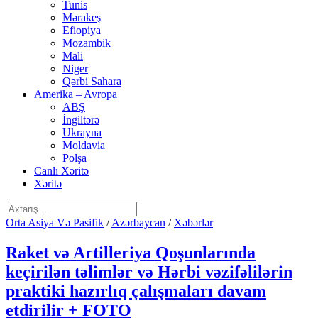
Tunis
Mərakeş
Efiopiya
Mozambik
Mali
Niger
Qərbi Sahara
Amerika – Avropa
ABŞ
İngiltərə
Ukrayna
Moldavia
Polşa
Canlı Xəritə
Xəritə
Orta Asiya Və Pasifik
/
Azərbaycan
/
Xəbərlər
Raket və Artilleriya Qoşunlarında
keçirilən təlimlər və Hərbi vəzifəlilərin
praktiki hazırlıq çalışmaları davam
etdirilir + FOTO