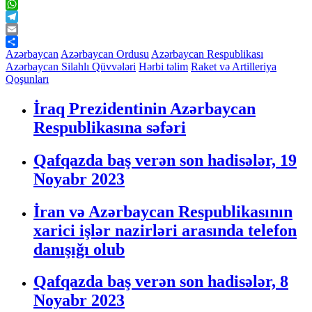
Twitter
WhatsApp
Telegram
Email
Share
Azərbaycan
Azərbaycan Ordusu
Azərbaycan Respublikası
Azərbaycan Silahlı Qüvvələri
Hərbi təlim
Raket və Artilleriya
Qoşunları
İraq Prezidentinin Azərbaycan
Respublikasına səfəri
Qafqazda baş verən son hadisələr, 19
Noyabr 2023
İran və Azərbaycan Respublikasının
xarici işlər nazirləri arasında telefon
danışığı olub
Qafqazda baş verən son hadisələr, 8
Noyabr 2023