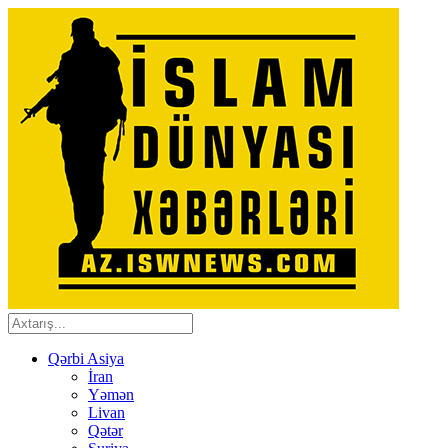
Qərbi Asiya
İran
Yəmən
Livan
Qətər