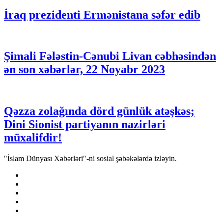
İraq prezidenti Ermənistana səfər edib
Şimali Fələstin-Cənubi Livan cəbhəsindən
ən son xəbərlər, 22 Noyabr 2023
Qəzza zolağında dörd günlük atəşkəs;
Dini Sionist partiyanın nazirləri
müxalifdir!
"İslam Dünyası Xəbərləri"-ni sosial şəbəkələrdə izləyin.