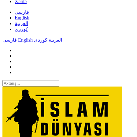
Xəritə
فارسی
English
العربیة
کوردی
فارسی
English
کوردی
العربیة