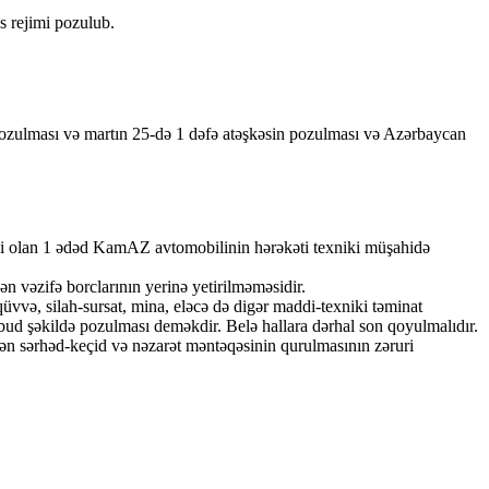
s rejimi pozulub.
pozulması və martın 25-də 1 dəfə atəşkəsin pozulması və Azərbaycan
i olan 1 ədəd KamAZ avtomobilinin hərəkəti texniki müşahidə
ən vəzifə borclarının yerinə yetirilməməsidir.
üvvə, silah-sursat, mina, eləcə də digər maddi-texniki təminat
kobud şəkildə pozulması deməkdir. Belə hallara dərhal son qoyulmalıdır.
n sərhəd-keçid və nəzarət məntəqəsinin qurulmasının zəruri