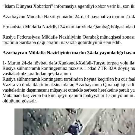
“İslam Dünyası Xəbərləri” informasiya agentliyi xəbər verir ki, son i
Azərbaycan Müdafiə Nazirliyi martın 24-də 3 bəyanat və martın 25-də
Ermənistan Müdafiə Nazirliyi 24 mart tarixində Qarabağ bölgəsindəki 
Rusiya Federasiyası Müdafiə Nazirliyinin Qarabağ münaqişəsi zonasın
tərəfinin Sarıbaba dağı ətrafını nəzarətə götürdüyünü elan edib.
Azərbaycan Müdafiə Nazirliyinin martın 24-də yayımladığı bəyan
1- Martın 24-də növbəti dəfə Xankəndi-Xəlfəli-Turşsu torpaq yolu ilə
Rusiya sülhməramlı kontingentinə məxsus 1 ədəd ZTR-82A döyüş maş
vasitələrimiz tərəfindən qeydə alınıb.
Rusiya sülhməramlı kontingenti tərəfindən həyata keçirilən bu cür fəali
Vəzifə və öhdəliklərinin əksinə olaraq Azərbaycanın Qarabağ iqtisadi 
vasitələrinin daşınmasını müşayiət etməklə sərbəst hərəkətinə şərait y
Mütəmadi baş verən bu kimi qeyri-qanuni fəaliyyətlər Laçın yolunun 
olduğunu göstərir.