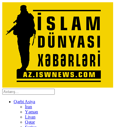
Qərbi Asiya
İran
Yəmən
Livan
Qətər