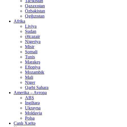
Tacikistan
Qazaxıstan
Özbəkistan
Qırğızıstan
Afrika
Liviya
Sudan
Əlcəzair
Nigeriya
Misir
Somali
Tunis
Mərakeş
Efiopiya
Mozambik
Mali
Niger
Qərbi Sahara
Amerika – Avropa
ABŞ
İngiltərə
Ukrayna
Moldavia
Polşa
Canlı Xəritə