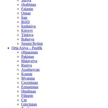
Suriya
Ərəbistan
Fələstin
Oman
İraq
BƏƏ
İordaniya
Küveyt
Türkiyə
Bəhreyn
Sionist Rejimi
Orta Asiya – Pasifik
Əfqanıstan
Pakistan
Malayziya
Rusiya
Azərbaycan
Kəşmir
Myanma
Çeçenistan
Ermənistan
Hindistan
Filippin
Çin
Gürcüstan