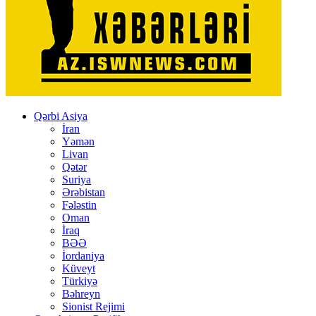
Qərbi Asiya
İran
Yəmən
Livan
Qətər
Suriya
Ərəbistan
Fələstin
Oman
İraq
BƏƏ
İordaniya
Küveyt
Türkiyə
Bəhreyn
Sionist Rejimi