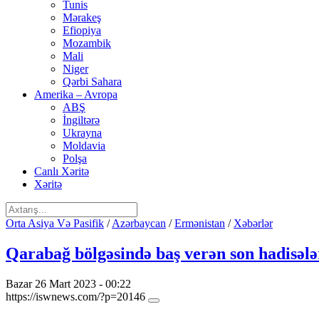
Tunis
Mərakeş
Efiopiya
Mozambik
Mali
Niger
Qərbi Sahara
Amerika – Avropa
ABŞ
İngiltərə
Ukrayna
Moldavia
Polşa
Canlı Xəritə
Xəritə
Orta Asiya Və Pasifik
/
Azərbaycan
/
Ermənistan
/
Xəbərlər
Qarabağ bölgəsində baş verən son hadisələ
Bazar 26 Mart 2023 - 00:22
https://iswnews.com/?p=20146