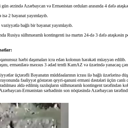
ki gün ərzində Azərbaycan və Ermənistan orduları arasında 4 dəfə atəşkə
 isə 2 bəyanat yayımlayıb.
vəziyyətlə bağlı bir bəyanat yayımlayıb.
da Rusiya sülhməramlı kontingenti isə martın 24-də 3 dəfə atəşkəsin 
atlar:
 qanunsuz hərbi daşımaları icra edən kolonun hərəkəti müəyyən edilib.
ını, ermənilərə məxsus 3 ədəd tentli KamAZ və üzərində yanacaq çən
yyətlər üçtərəfli Bəyanatın müddəalarının icrası ilə bağlı üzərlərinə düş
rayonunda fəaliyyət göstərən qeyri-qanuni erməni dəstələri üçün canlı q
aradılması əldə edilmiş razılıqların sülhməramlı kontingent tərəfindən 
Azərbaycan-Ermənistan sərhədinin son nöqtəsində Azərbaycan tərəfində