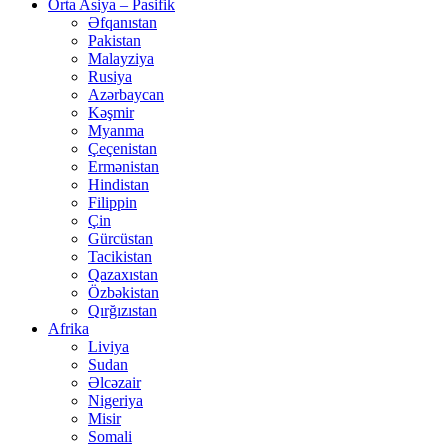
Orta Asiya – Pasifik
Əfqanıstan
Pakistan
Malayziya
Rusiya
Azərbaycan
Kəşmir
Myanma
Çeçenistan
Ermənistan
Hindistan
Filippin
Çin
Gürcüstan
Tacikistan
Qazaxıstan
Özbəkistan
Qırğızıstan
Afrika
Liviya
Sudan
Əlcəzair
Nigeriya
Misir
Somali