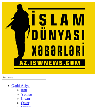
Qərbi Asiya
İran
Yəmən
Livan
Qətər