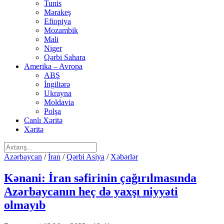
Tunis
Mərakeş
Efiopiya
Mozambik
Mali
Niger
Qərbi Sahara
Amerika – Avropa
ABŞ
İngiltərə
Ukrayna
Moldavia
Polşa
Canlı Xəritə
Xəritə
Azərbaycan
/
İran
/
Qərbi Asiya
/
Xəbərlər
Kənani: İran səfirinin çağırılmasında
Azərbaycanın heç də yaxşı niyyəti
olmayıb