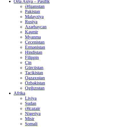
Orta Asiya – Pasifik
Əfqanıstan
Pakistan
Malayziya
Rusiya
Azərbaycan
Kəşmir
Myanma
Çeçenistan
Ermənistan
Hindistan
Filippin
Çin
Gürcüstan
Tacikistan
Qazaxıstan
Özbəkistan
Qırğızıstan
Afrika
Liviya
Sudan
Əlcəzair
Nigeriya
Misir
Somali