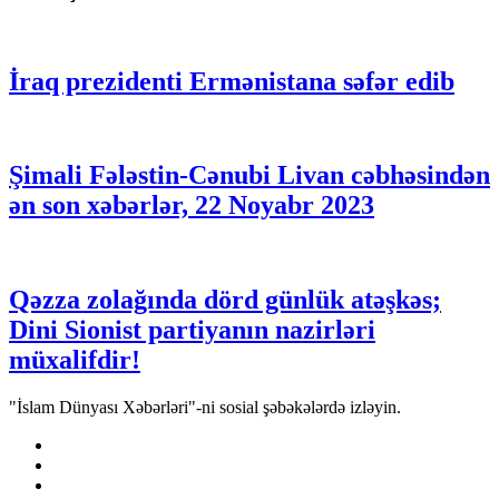
İraq prezidenti Ermənistana səfər edib
Şimali Fələstin-Cənubi Livan cəbhəsindən
ən son xəbərlər, 22 Noyabr 2023
Qəzza zolağında dörd günlük atəşkəs;
Dini Sionist partiyanın nazirləri
müxalifdir!
"İslam Dünyası Xəbərləri"-ni sosial şəbəkələrdə izləyin.