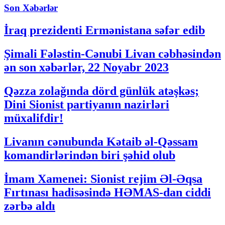
Son Xəbərlər
İraq prezidenti Ermənistana səfər edib
Şimali Fələstin-Cənubi Livan cəbhəsindən
ən son xəbərlər, 22 Noyabr 2023
Qəzza zolağında dörd günlük atəşkəs;
Dini Sionist partiyanın nazirləri
müxalifdir!
Livanın cənubunda Kətaib əl-Qəssam
komandirlərindən biri şəhid olub
İmam Xamenei: Sionist rejim Əl-Əqsa
Fırtınası hadisəsində HƏMAS-dan ciddi
zərbə aldı