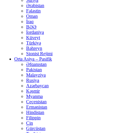
Suriya
Ərəbistan
Fələstin
Oman
İraq
BƏƏ
İordaniya
Küveyt
Türkiyə
Bəhreyn
Sionist Rejimi
Orta Asiya – Pasifik
Əfqanıstan
Pakistan
Malayziya
Rusiya
Azərbaycan
Kəşmir
Myanma
Çeçenistan
Ermənistan
Hindistan
Filippin
Çin
Gürcüstan