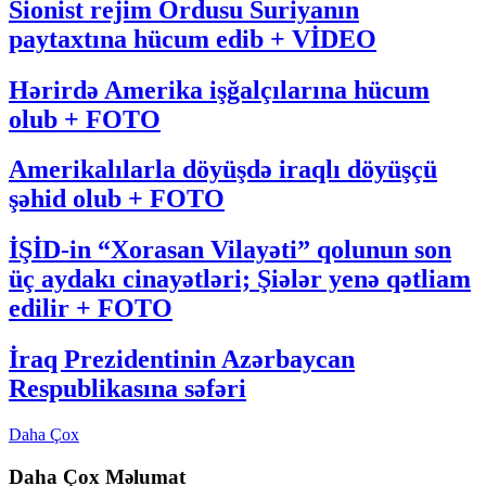
Sionist rejim Ordusu Suriyanın
paytaxtına hücum edib + VİDEO
Hərirdə Amerika işğalçılarına hücum
olub + FOTO
Amerikalılarla döyüşdə iraqlı döyüşçü
şəhid olub + FOTO
İŞİD-in “Xorasan Vilayəti” qolunun son
üç aydakı cinayətləri; Şiələr yenə qətliam
edilir + FOTO
İraq Prezidentinin Azərbaycan
Respublikasına səfəri
Daha Çox
Daha Çox Məlumat