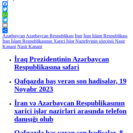
Facebook
Twitter
WhatsApp
Telegram
Email
Share
Azərbaycan
Azərbaycan Respublikası
İran
İran İslam Respublikası
İran İslam Respublikasının Xarici İşlər Nazirliyinin sözçüsü Nasir
Kənani
Nasir Kənani
İraq Prezidentinin Azərbaycan
Respublikasına səfəri
Qafqazda baş verən son hadisələr, 19
Noyabr 2023
İran və Azərbaycan Respublikasının
xarici işlər nazirləri arasında telefon
danışığı olub
Qafqazda baş verən son hadisələr, 8