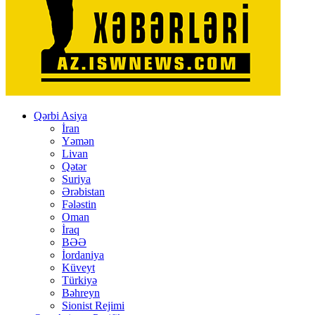
Qərbi Asiya
İran
Yəmən
Livan
Qətər
Suriya
Ərəbistan
Fələstin
Oman
İraq
BƏƏ
İordaniya
Küveyt
Türkiyə
Bəhreyn
Sionist Rejimi