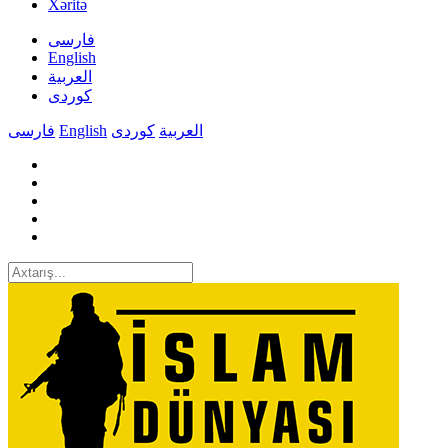
Xəritə
فارسی
English
العربیة
کوردی
فارسی
English
کوردی
العربیة