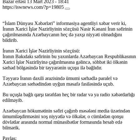
Bazar ertəsi 13 Mart 2023 - 18:41
https://iswnews.com/?p=19805
“İslam Dünyası Xəbərləri” informasiya agentliyi xəbər verir ki,
İranın Xarici İşlər Nazirliyinin sözçüsü Nasir Kənani İran səfirinin
çağırılmasında Azərbaycanın heç də yaxşı niyyəti olmadığını
bildirib.
İranın Xarici İşlər Nazirliyinin sözçüsü:
İranın Bakıdakı səfirinin bu yaxınlarda Azərbaycan Respublikasının
Xarici İşlər Nazirliyinə çağırılmasına gəlincə, söhbət iki ölkənin
sərhəd bölgəsində bir təyyarənin uçuşu ilə bağlıdır.
Təyyarə İranın daxili ərazisində ümumi sərhədlə paralel və
Azərbaycan sərhədindən uyğun məsafə fasiləsində uçub.
Bu uçuşla bağlı qarşı tərəfdən heç bir radar və ya radio xəbərdarlığı
edilməyib.
Azərbaycan hökumətinin səfiri çağırıb məsələni media üzərindən
ümumiləşdirməsini xoş niyyətlə və ölkələr, o cümlədən qonşu
dövlətlər arasında normal münasibətlər formasında hesab edə
bilmərik.
Paylaş: