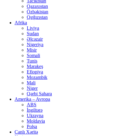
Tacikistan
Qazaxıstan
Özbəkistan
Qırğızıstan
Afrika
Liviya
Sudan
Əlcəzair
Nigeriya
Misir
Somali
Tunis
Mərakeş
Efiopiya
Mozambik
Mali
Niger
Qərbi Sahara
Amerika – Avropa
ABŞ
İngiltərə
Ukrayna
Moldavia
Polşa
Canlı Xəritə