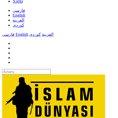
Xəritə
فارسی
English
العربیة
کوردی
فارسی
English
کوردی
العربیة