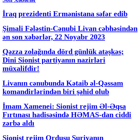
İraq prezidenti Ermənistana səfər edib
Şimali Fələstin-Cənubi Livan cəbhəsindən
ən son xəbərlər, 22 Noyabr 2023
Qəzza zolağında dörd günlük atəşkəs;
Dini Sionist partiyanın nazirləri
müxalifdir!
Livanın cənubunda Kətaib əl-Qəssam
komandirlərindən biri şəhid olub
İmam Xamenei: Sionist rejim Əl-Əqsa
Fırtınası hadisəsində HƏMAS-dan ciddi
zərbə aldı
Sionist rejim Ordusu Suriyanın