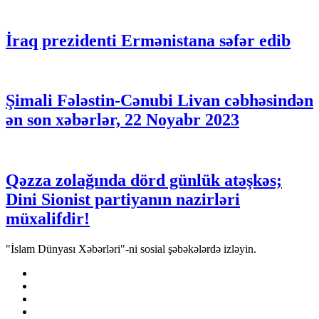
İraq prezidenti Ermənistana səfər edib
Şimali Fələstin-Cənubi Livan cəbhəsindən
ən son xəbərlər, 22 Noyabr 2023
Qəzza zolağında dörd günlük atəşkəs;
Dini Sionist partiyanın nazirləri
müxalifdir!
"İslam Dünyası Xəbərləri"-ni sosial şəbəkələrdə izləyin.