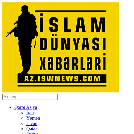
Qərbi Asiya
İran
Yəmən
Livan
Qətər