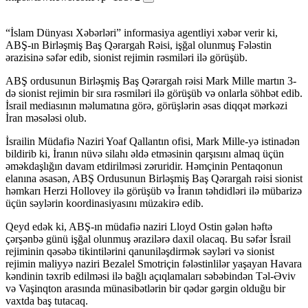
“İslam Dünyası Xəbərləri” informasiya agentliyi xəbər verir ki,
ABŞ-ın Birləşmiş Baş Qərargah Rəisi, işğal olunmuş Fələstin
ərazisinə səfər edib, sionist rejimin rəsmiləri ilə görüşüb.
ABŞ ordusunun Birləşmiş Baş Qərargah rəisi Mark Mille martın 3-
də sionist rejimin bir sıra rəsmiləri ilə görüşüb və onlarla söhbət edib.
İsrail mediasının məlumatına görə, görüşlərin əsas diqqət mərkəzi
İran məsələsi olub.
İsrailin Müdafiə Naziri Yoaf Qallantın ofisi, Mark Mille-yə istinadən
bildirib ki, İranın nüvə silahı əldə etməsinin qarşısını almaq üçün
əməkdaşlığın davam etdirilməsi zəruridir. Həmçinin Pentaqonun
elanına əsasən, ABŞ Ordusunun Birləşmiş Baş Qərargah rəisi sionist
həmkarı Herzi Hollovey ilə görüşüb və İranın təhdidləri ilə mübarizə
üçün səylərin koordinasiyasını müzakirə edib.
Qeyd edək ki, ABŞ-ın müdafiə naziri Lloyd Ostin gələn həftə
çərşənbə günü işğal olunmuş ərazilərə daxil olacaq. Bu səfər İsrail
rejiminin qəsəbə tikintilərini qanuniləşdirmək səyləri və sionist
rejimin maliyyə naziri Bezalel Smotriçin fələstinlilər yaşayan Havara
kəndinin təxrib edilməsi ilə bağlı açıqlamaları səbəbindən Təl-Əviv
və Vaşinqton arasında münasibətlərin bir qədər gərgin olduğu bir
vaxtda baş tutacaq.