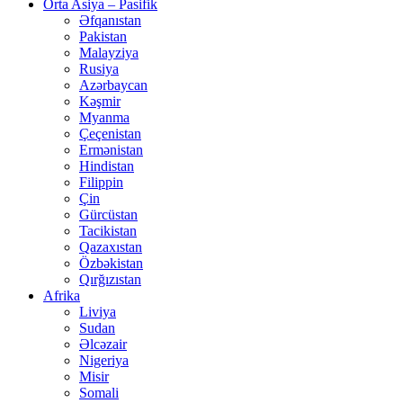
Orta Asiya – Pasifik
Əfqanıstan
Pakistan
Malayziya
Rusiya
Azərbaycan
Kəşmir
Myanma
Çeçenistan
Ermənistan
Hindistan
Filippin
Çin
Gürcüstan
Tacikistan
Qazaxıstan
Özbəkistan
Qırğızıstan
Afrika
Liviya
Sudan
Əlcəzair
Nigeriya
Misir
Somali