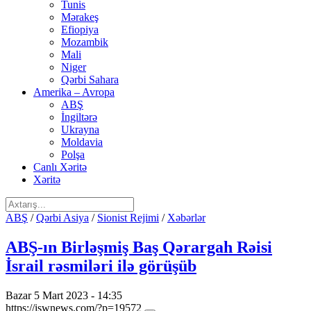
Tunis
Mərakeş
Efiopiya
Mozambik
Mali
Niger
Qərbi Sahara
Amerika – Avropa
ABŞ
İngiltərə
Ukrayna
Moldavia
Polşa
Canlı Xəritə
Xəritə
ABŞ
/
Qərbi Asiya
/
Sionist Rejimi
/
Xəbərlər
ABŞ-ın Birləşmiş Baş Qərargah Rəisi
İsrail rəsmiləri ilə görüşüb
Bazar 5 Mart 2023 - 14:35
https://iswnews.com/?p=19572