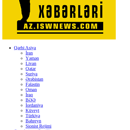
Qərbi Asiya
İran
Yəmən
Livan
Qətər
Suriya
Ərəbistan
Fələstin
Oman
İraq
BƏƏ
İordaniya
Küveyt
Türkiyə
Bəhreyn
Sionist Rejimi