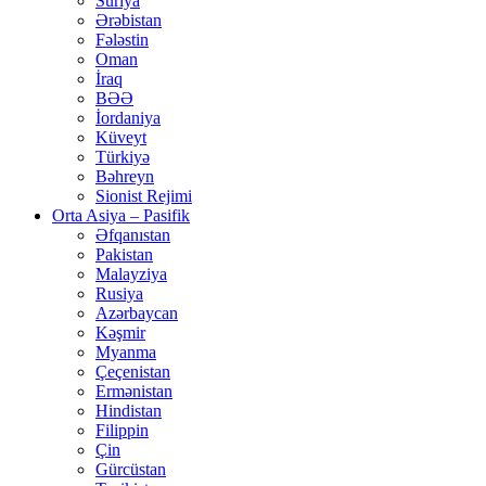
Suriya
Ərəbistan
Fələstin
Oman
İraq
BƏƏ
İordaniya
Küveyt
Türkiyə
Bəhreyn
Sionist Rejimi
Orta Asiya – Pasifik
Əfqanıstan
Pakistan
Malayziya
Rusiya
Azərbaycan
Kəşmir
Myanma
Çeçenistan
Ermənistan
Hindistan
Filippin
Çin
Gürcüstan