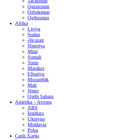
Tacikistan
Qazaxıstan
Özbəkistan
Qırğızıstan
Afrika
Liviya
Sudan
Əlcəzair
Nigeriya
Misir
Somali
Tunis
Mərakeş
Efiopiya
Mozambik
Mali
Niger
Qərbi Sahara
Amerika – Avropa
ABŞ
İngiltərə
Ukrayna
Moldavia
Polşa
Canlı Xəritə