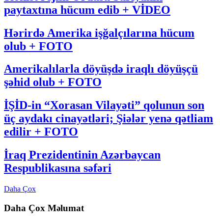
paytaxtına hücum edib + VİDEO
Hərirdə Amerika işğalçılarına hücum
olub + FOTO
Amerikalılarla döyüşdə iraqlı döyüşçü
şəhid olub + FOTO
İŞİD-in “Xorasan Vilayəti” qolunun son
üç aydakı cinayətləri; Şiələr yenə qətliam
edilir + FOTO
İraq Prezidentinin Azərbaycan
Respublikasına səfəri
Daha Çox
Daha Çox Məlumat