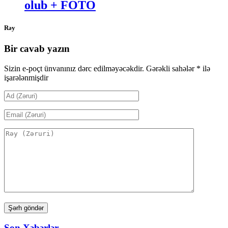
olub + FOTO
Rəy
Bir cavab yazın
Sizin e-poçt ünvanınız dərc edilməyəcəkdir.
Gərəkli sahələr
*
ilə
işarələnmişdir
Son Xəbərlər