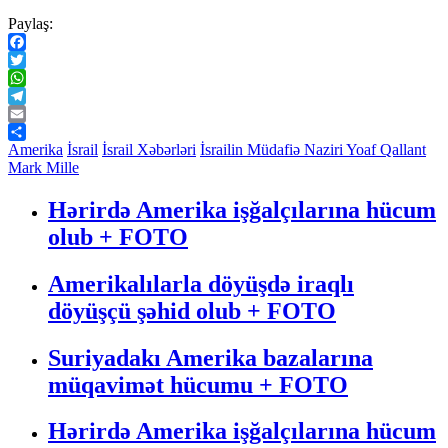
Paylaş:
Facebook
Twitter
WhatsApp
Telegram
Email
Share
Amerika
İsrail
İsrail Xəbərləri
İsrailin Müdafiə Naziri Yoaf Qallant
Mark Mille
Hərirdə Amerika işğalçılarına hücum
olub + FOTO
Amerikalılarla döyüşdə iraqlı
döyüşçü şəhid olub + FOTO
Suriyadakı Amerika bazalarına
müqavimət hücumu + FOTO
Hərirdə Amerika işğalçılarına hücum