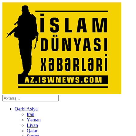
Qərbi Asiya
İran
Yəmən
Livan
Qətər