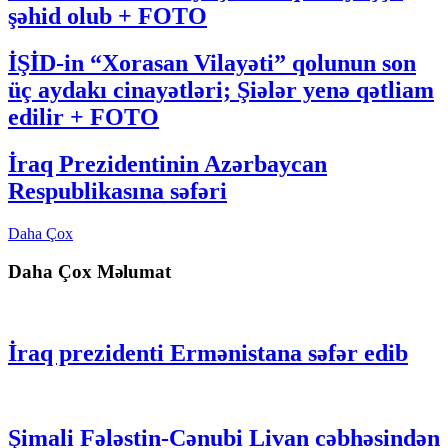
şəhid olub + FOTO
İŞİD-in “Xorasan Vilayəti” qolunun son
üç aydakı cinayətləri; Şiələr yenə qətliam
edilir + FOTO
İraq Prezidentinin Azərbaycan
Respublikasına səfəri
Daha Çox
Daha Çox Məlumat
İraq prezidenti Ermənistana səfər edib
Şimali Fələstin-Cənubi Livan cəbhəsindən