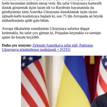
hərbi baxımdan mühüm mesaj verir. Bu səfər Ukraynaya hərtərəfli
dəstək göstərmək üçün lazım idi və Baydenin bəyanatında da
gördüyümüz kimi Amerika Ukraynanı dəstəkləmək üçün siyasi-
iqtisadi-hərbi koalisiyaya başladı ki, son 75 ilin Avropada ən böyük
müharibəsində qalib gələ bilsin.
Avropa ölkələrinin rəsmilərinin Ukraynaya səfərinə diqqət
ketirməklə, bu səfər çox güman ki, Polşadan keçməklə və sərnişin
qatarı ilə həyata keçirilib.
Daha çox oxuyun:
Zelenski Amerikaya səfər etdi; Patriotun
Ukraynaya göndərilməsi təsdiqləndi + FOTO