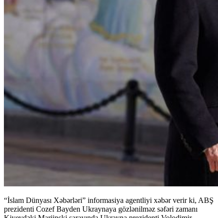
“İslam Dünyası Xəbərləri” informasiya agentliyi xəbər verir ki, ABŞ
prezidenti Cozef Bayden Ukraynaya gözlənilməz səfəri zamanı
Kiyevdəki Mariinski sarayında Ukrayna prezidenti Volodimir