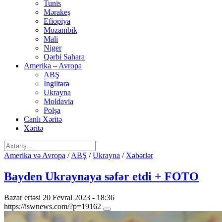
Tunis
Mərakeş
Efiopiya
Mozambik
Mali
Niger
Qərbi Sahara
Amerika – Avropa
ABŞ
İngiltərə
Ukrayna
Moldavia
Polşa
Canlı Xəritə
Xəritə
Amerika və Avropa
/
ABŞ
/
Ukrayna
/
Xəbərlər
Bayden Ukraynaya səfər etdi + FOTO
Bazar ertəsi 20 Fevral 2023 - 18:36
https://iswnews.com/?p=19162