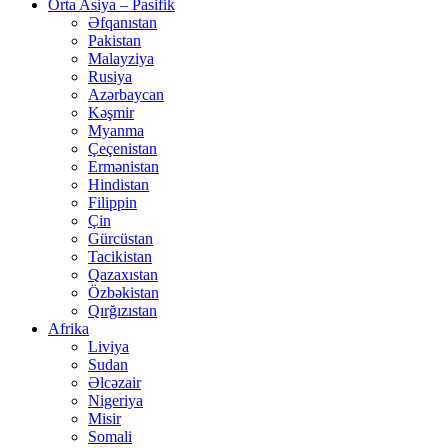
Orta Asiya – Pasifik
Əfqanıstan
Pakistan
Malayziya
Rusiya
Azərbaycan
Kəşmir
Myanma
Çeçenistan
Ermənistan
Hindistan
Filippin
Çin
Gürcüstan
Tacikistan
Qazaxıstan
Özbəkistan
Qırğızıstan
Afrika
Liviya
Sudan
Əlcəzair
Nigeriya
Misir
Somali