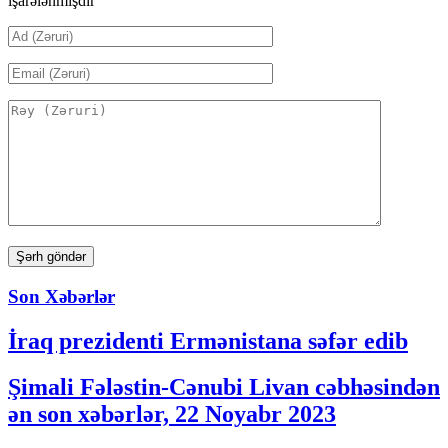
işarələnmişdir
Son Xəbərlər
İraq prezidenti Ermənistana səfər edib
Şimali Fələstin-Cənubi Livan cəbhəsindən
ən son xəbərlər, 22 Noyabr 2023