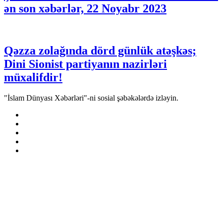
ən son xəbərlər, 22 Noyabr 2023
Qəzza zolağında dörd günlük atəşkəs;
Dini Sionist partiyanın nazirləri
müxalifdir!
"İslam Dünyası Xəbərləri"-ni sosial şəbəkələrdə izləyin.