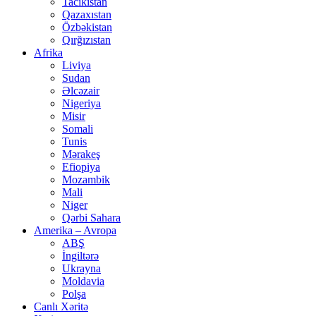
Tacikistan
Qazaxıstan
Özbəkistan
Qırğızıstan
Afrika
Liviya
Sudan
Əlcəzair
Nigeriya
Misir
Somali
Tunis
Mərakeş
Efiopiya
Mozambik
Mali
Niger
Qərbi Sahara
Amerika – Avropa
ABŞ
İngiltərə
Ukrayna
Moldavia
Polşa
Canlı Xəritə