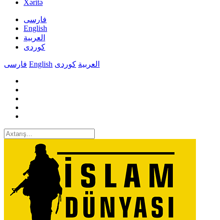
Xəritə
فارسی
English
العربیة
کوردی
فارسی
English
کوردی
العربیة