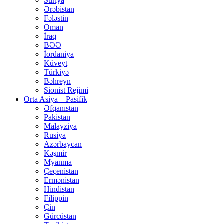
Suriya
Ərəbistan
Fələstin
Oman
İraq
BƏƏ
İordaniya
Küveyt
Türkiyə
Bəhreyn
Sionist Rejimi
Orta Asiya – Pasifik
Əfqanıstan
Pakistan
Malayziya
Rusiya
Azərbaycan
Kəşmir
Myanma
Çeçenistan
Ermənistan
Hindistan
Filippin
Çin
Gürcüstan