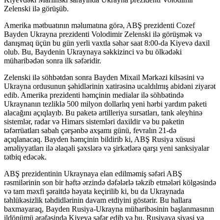
Zelenski ilə görüşüb.
Amerika mətbuatının məlumatına görə, ABŞ prezidenti Cozef
Bayden Ukrayna prezidenti Volodimir Zelenski ilə görüşmək və
danışmaq üçün bu gün yerli vaxtla səhər saat 8:00-da Kiyevə daxil
olub. Bu, Baydenin Ukraynaya səkkizinci və bu ölkədəki
müharibədən sonra ilk səfəridir.
Zelenski ilə söhbətdən sonra Bayden Mixail Mərkəzi kilsəsini və
Ukrayna ordusunun şəhidlərinin xatirəsinə ucaldılmış abidəni ziyarət
edib. Amerika prezidenti həmçinin medialar ilə söhbətində
Ukraynanın tezliklə 500 milyon dollarlıq yeni hərbi yardım paketi
alacağını açıqlayıb. Bu paketə artilleriya sursatları, tank əleyhinə
sistemlər, radar və Himars sistemləri daxildir və bu paketin
təfərrüatları sabah çərşənbə axşamı günü, fevralın 21-də
açıqlanacaq. Bayden həmçinin bildirib ki, ABŞ Rusiya xüsusi
əməliyyatları ilə əlaqəli şəxslərə və şirkətlərə qarşı yeni sanksiyalar
tətbiq edəcək.
ABŞ prezidentinin Ukraynaya elan edilməmiş səfəri ABŞ
rəsmilərinin son bir həftə ərzində dəfələrlə təkzib etmələri kölgəsində
və tam məxfi şəraitdə həyata keçirilib ki, bu da Ukraynada
təhlükəsizlik təhdidlərinin davam etdiyini göstərir. Bu hallara
baxmayaraq, Bayden Rusiya-Ukrayna müharibəsinin başlanmasının
ildönümü ərəfəsində Kiyevə səfər edib və bu, Rusiyaya siyasi və