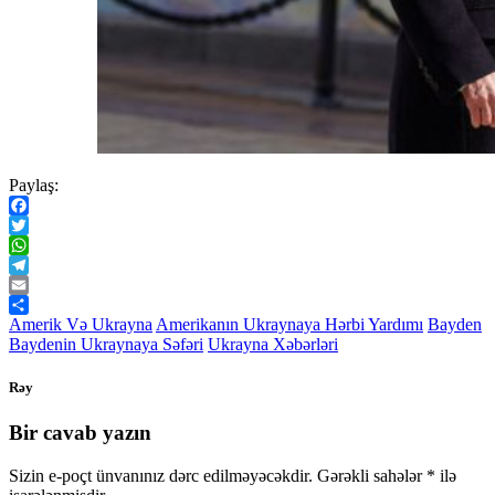
Paylaş:
Facebook
Twitter
WhatsApp
Telegram
Email
Share
Amerik Və Ukrayna
Amerikanın Ukraynaya Hərbi Yardımı
Bayden
Baydenin Ukraynaya Səfəri
Ukrayna Xəbərləri
Rəy
Bir cavab yazın
Sizin e-poçt ünvanınız dərc edilməyəcəkdir.
Gərəkli sahələr
*
ilə