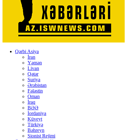
Qərbi Asiya
İran
Yəmən
Livan
Qətər
Suriya
Ərəbistan
Fələstin
Oman
İraq
BƏƏ
İordaniya
Küveyt
Türkiyə
Bəhreyn
Sionist Rejimi