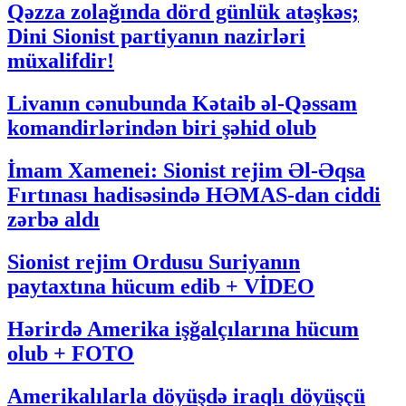
Qəzza zolağında dörd günlük atəşkəs;
Dini Sionist partiyanın nazirləri
müxalifdir!
Livanın cənubunda Kətaib əl-Qəssam
komandirlərindən biri şəhid olub
İmam Xamenei: Sionist rejim Əl-Əqsa
Fırtınası hadisəsində HƏMAS-dan ciddi
zərbə aldı
Sionist rejim Ordusu Suriyanın
paytaxtına hücum edib + VİDEO
Hərirdə Amerika işğalçılarına hücum
olub + FOTO
Amerikalılarla döyüşdə iraqlı döyüşçü