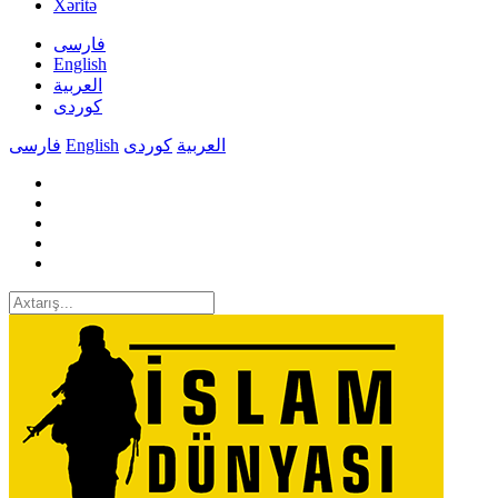
Xəritə
فارسی
English
العربیة
کوردی
فارسی
English
کوردی
العربیة