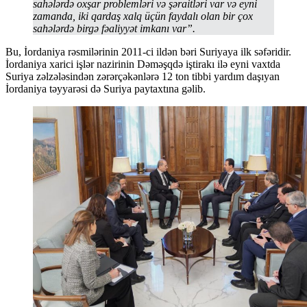
sahələrdə oxşar problemləri və şəraitləri var və eyni
zamanda, iki qardaş xalq üçün faydalı olan bir çox
sahələrdə birgə fəaliyyət imkanı var”.
Bu, İordaniya rəsmilərinin 2011-ci ildən bəri Suriyaya ilk səfəridir.
İordaniya xarici işlər nazirinin Dəməşqdə iştirakı ilə eyni vaxtda
Suriya zəlzələsindən zərərçəkənlərə 12 ton tibbi yardım daşıyan
İordaniya təyyarəsi də Suriya paytaxtına gəlib.