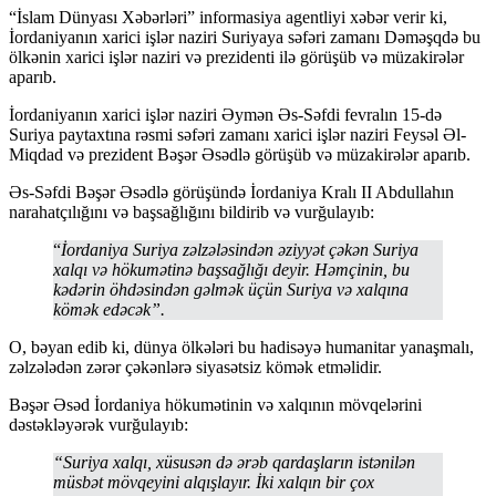
“İslam Dünyası Xəbərləri” informasiya agentliyi xəbər verir ki,
İordaniyanın xarici işlər naziri Suriyaya səfəri zamanı Dəməşqdə bu
ölkənin xarici işlər naziri və prezidenti ilə görüşüb və müzakirələr
aparıb.
İordaniyanın xarici işlər naziri Əymən Əs-Səfdi fevralın 15-də
Suriya paytaxtına rəsmi səfəri zamanı xarici işlər naziri Feysəl Əl-
Miqdad və prezident Bəşər Əsədlə görüşüb və müzakirələr aparıb.
Əs-Səfdi Bəşər Əsədlə görüşündə İordaniya Kralı II Abdullahın
narahatçılığını və başsağlığını bildirib və vurğulayıb:
“
İordaniya Suriya zəlzələsindən əziyyət çəkən Suriya
xalqı və hökumətinə başsağlığı deyir. Həmçinin, bu
kədərin öhdəsindən gəlmək üçün Suriya və xalqına
kömək edəcək”.
O, bəyan edib ki, dünya ölkələri bu hadisəyə humanitar yanaşmalı,
zəlzələdən zərər çəkənlərə siyasətsiz kömək etməlidir.
Bəşər Əsəd İordaniya hökumətinin və xalqının mövqelərini
dəstəkləyərək vurğulayıb:
“Suriya xalqı, xüsusən də ərəb qardaşların istənilən
müsbət mövqeyini alqışlayır. İki xalqın bir çox