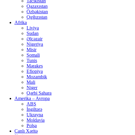
Tacikistan
Qazaxıstan
Özbəkistan
Qırğızıstan
Afrika
Liviya
Sudan
Əlcəzair
Nigeriya
Misir
Somali
Tunis
Mərakeş
Efiopiya
Mozambik
Mali
Niger
Qərbi Sahara
Amerika – Avropa
ABŞ
İngiltərə
Ukrayna
Moldavia
Polşa
Canlı Xəritə