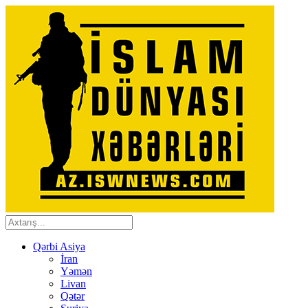
Qərbi Asiya
İran
Yəmən
Livan
Qətər