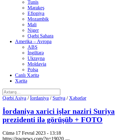
Tunis
Mərakeş
Efiopiya
Mozambik
Mali
Niger
Qərbi Sahara
Amerika – Avropa
ABŞ
İngiltərə
Ukrayna
Moldavia
Polşa
Canlı Xəritə
Xəritə
Qərbi Asiya
/
İordaniya
/
Suriya
/
Xəbərlər
İordaniya xarici işlər naziri Suriya
prezidenti ilə görüşüb + FOTO
Cümə 17 Fevral 2023 - 13:18
https://iswnews.com/?p=19020