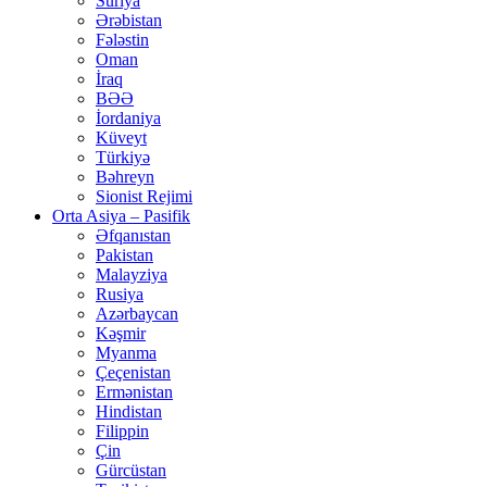
Suriya
Ərəbistan
Fələstin
Oman
İraq
BƏƏ
İordaniya
Küveyt
Türkiyə
Bəhreyn
Sionist Rejimi
Orta Asiya – Pasifik
Əfqanıstan
Pakistan
Malayziya
Rusiya
Azərbaycan
Kəşmir
Myanma
Çeçenistan
Ermənistan
Hindistan
Filippin
Çin
Gürcüstan