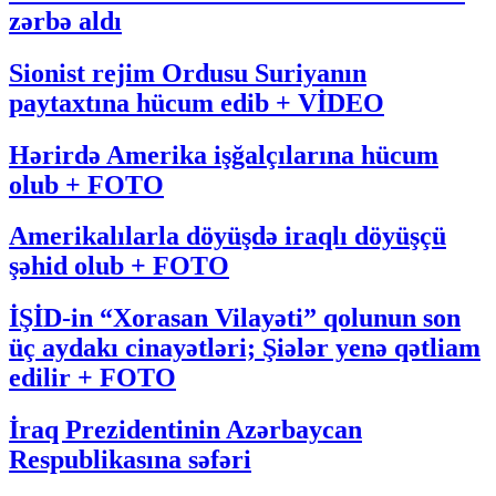
zərbə aldı
Sionist rejim Ordusu Suriyanın
paytaxtına hücum edib + VİDEO
Hərirdə Amerika işğalçılarına hücum
olub + FOTO
Amerikalılarla döyüşdə iraqlı döyüşçü
şəhid olub + FOTO
İŞİD-in “Xorasan Vilayəti” qolunun son
üç aydakı cinayətləri; Şiələr yenə qətliam
edilir + FOTO
İraq Prezidentinin Azərbaycan
Respublikasına səfəri