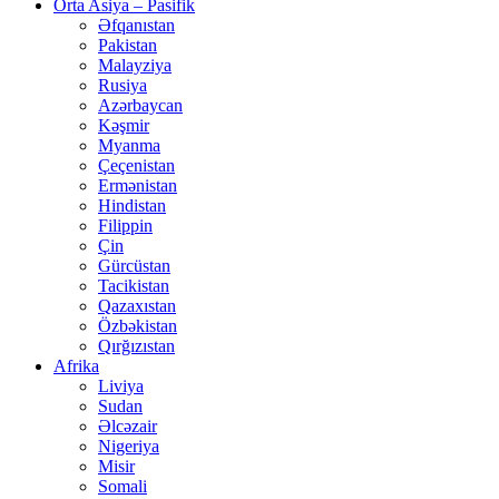
Orta Asiya – Pasifik
Əfqanıstan
Pakistan
Malayziya
Rusiya
Azərbaycan
Kəşmir
Myanma
Çeçenistan
Ermənistan
Hindistan
Filippin
Çin
Gürcüstan
Tacikistan
Qazaxıstan
Özbəkistan
Qırğızıstan
Afrika
Liviya
Sudan
Əlcəzair
Nigeriya
Misir
Somali