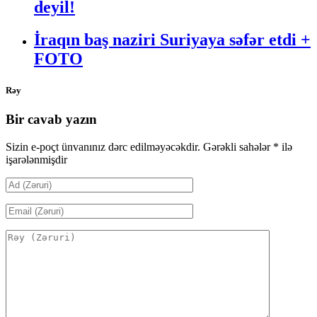
deyil!
İraqın baş naziri Suriyaya səfər etdi +
FOTO
Rəy
Bir cavab yazın
Sizin e-poçt ünvanınız dərc edilməyəcəkdir.
Gərəkli sahələr
*
ilə
işarələnmişdir