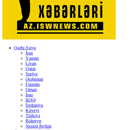
Qərbi Asiya
İran
Yəmən
Livan
Qətər
Suriya
Ərəbistan
Fələstin
Oman
İraq
BƏƏ
İordaniya
Küveyt
Türkiyə
Bəhreyn
Sionist Rejimi