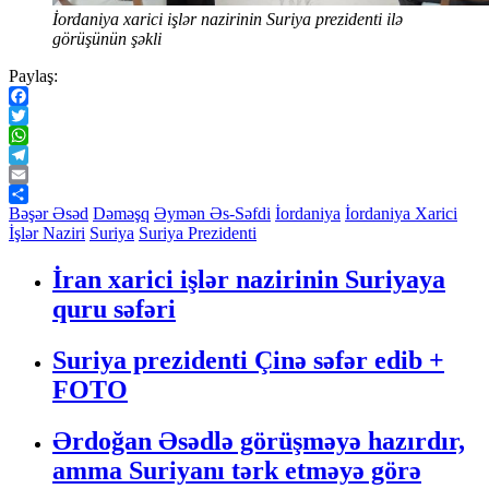
İordaniya xarici işlər nazirinin Suriya prezidenti ilə
görüşünün şəkli
Paylaş:
Facebook
Twitter
WhatsApp
Telegram
Email
Share
Bəşər Əsəd
Dəməşq
Əymən Əs-Səfdi
İordaniya
İordaniya Xarici
İşlər Naziri
Suriya
Suriya Prezidenti
İran xarici işlər nazirinin Suriyaya
quru səfəri
Suriya prezidenti Çinə səfər edib +
FOTO
Ərdoğan Əsədlə görüşməyə hazırdır,
amma Suriyanı tərk etməyə görə