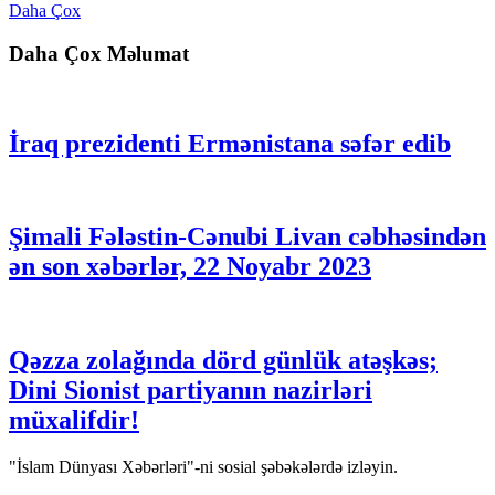
Daha Çox
Daha Çox Məlumat
İraq prezidenti Ermənistana səfər edib
Şimali Fələstin-Cənubi Livan cəbhəsindən
ən son xəbərlər, 22 Noyabr 2023
Qəzza zolağında dörd günlük atəşkəs;
Dini Sionist partiyanın nazirləri
müxalifdir!
"İslam Dünyası Xəbərləri"-ni sosial şəbəkələrdə izləyin.