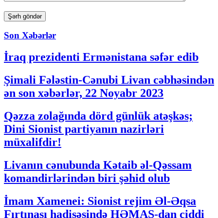
Son Xəbərlər
İraq prezidenti Ermənistana səfər edib
Şimali Fələstin-Cənubi Livan cəbhəsindən
ən son xəbərlər, 22 Noyabr 2023
Qəzza zolağında dörd günlük atəşkəs;
Dini Sionist partiyanın nazirləri
müxalifdir!
Livanın cənubunda Kətaib əl-Qəssam
komandirlərindən biri şəhid olub
İmam Xamenei: Sionist rejim Əl-Əqsa
Fırtınası hadisəsində HƏMAS-dan ciddi