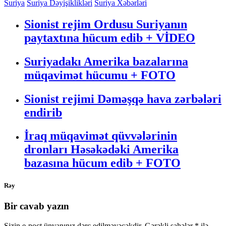
Share
Suriya
Suriya Dəyişiklikləri
Suriya Xəbərləri
Sionist rejim Ordusu Suriyanın
paytaxtına hücum edib + VİDEO
Suriyadakı Amerika bazalarına
müqavimət hücumu + FOTO
Sionist rejimi Dəməşqə hava zərbələri
endirib
İraq müqavimət qüvvələrinin
dronları Həsəkədəki Amerika
bazasına hücum edib + FOTO
Rəy
Bir cavab yazın
Sizin e-poçt ünvanınız dərc edilməyəcəkdir.
Gərəkli sahələr
*
ilə