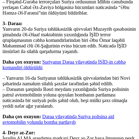
– Firqətul-Ğurəba terrorçuları Suriya ordusunun İdlibin cənubunda
yerləşən Cəbəl Əz-Zaviyə bölgəsinə hücumları nəticəsində “Əbu
Həmzə Əl-Fərənsi”nin öldüyünü bildiriblər.
3- Dəraa:
Yanvarın 20-də Suriya təhlükəsizlik qüvvələri Muzəyrib qəsəbəsinin
şimalında Əl-Əlaaf məktəbinin yaxınlığında İŞİD terror
qruplaşmasının cəbhə komandirlərindən biri Əbu Ömər ləqəbli
Məhəmməd Əli Əl-Şağurinin evinə hücum edib. Nəticədə İŞİD
ünsürləri ilə silahlı qarşıdurma yaşanıb.
Daha çox oxuyun:
Suriyanın Dəraa vilayətində İŞİD-in cəbhə
komandiri öldürüldü
– Yanvarın 16-da Suriyanın təhlükəsizlik qüvvələrindən biri Novi
şəhərində naməlum silahlı şəxslər tərəfindən şəhid edilib.
– Dəraanın şərqində Bəsri meydanı yaxınlığında Suriya polisinin
patrul avtomobilinin yoluna qoyulan bombanın partlaması
nəticəsində bir suriyalı polis şəhid olub, beşi mülki şəxs olmaqla
yeddi nəfər ağır yaralanıb.
Daha çox oxuyun:
Dəraa vilayətində Suriya polisinə aid
avtomobilin yolunda bomba partlayıb
4- Deyr əz-Zor:
İsrailin ALMA araşdırma mərkəzi Deyr əz-Zor hava limanının peyk