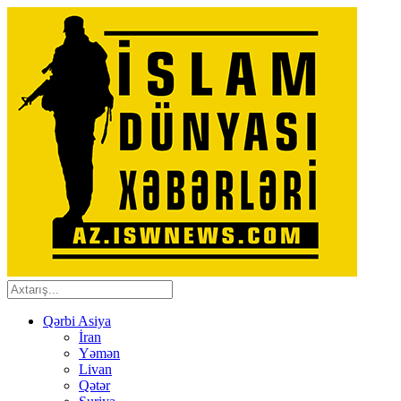
Qərbi Asiya
İran
Yəmən
Livan
Qətər