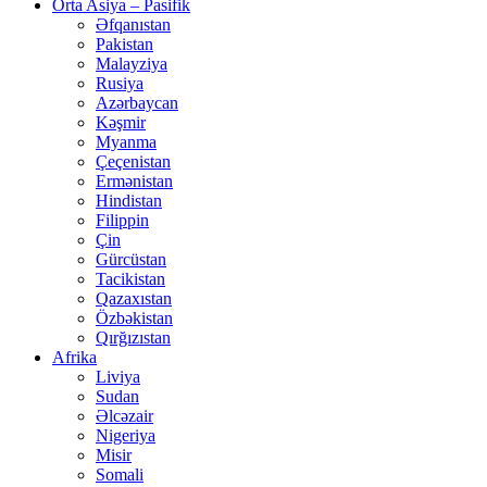
Orta Asiya – Pasifik
Əfqanıstan
Pakistan
Malayziya
Rusiya
Azərbaycan
Kəşmir
Myanma
Çeçenistan
Ermənistan
Hindistan
Filippin
Çin
Gürcüstan
Tacikistan
Qazaxıstan
Özbəkistan
Qırğızıstan
Afrika
Liviya
Sudan
Əlcəzair
Nigeriya
Misir
Somali