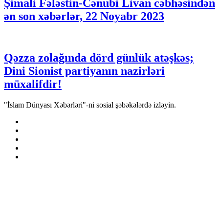
Şimali Fələstin-Cənubi Livan cəbhəsindən
ən son xəbərlər, 22 Noyabr 2023
Qəzza zolağında dörd günlük atəşkəs;
Dini Sionist partiyanın nazirləri
müxalifdir!
"İslam Dünyası Xəbərləri"-ni sosial şəbəkələrdə izləyin.