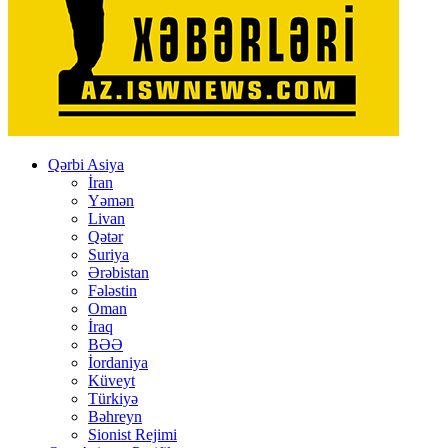
Qərbi Asiya
İran
Yəmən
Livan
Qətər
Suriya
Ərəbistan
Fələstin
Oman
İraq
BƏƏ
İordaniya
Küveyt
Türkiyə
Bəhreyn
Sionist Rejimi