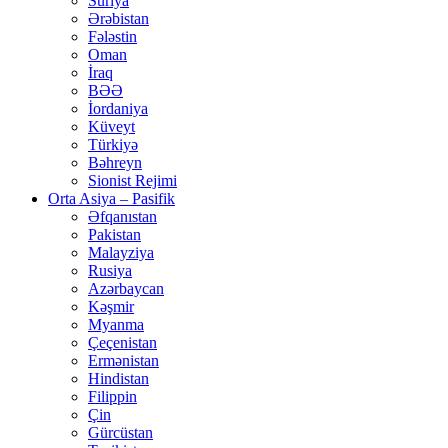
Suriya
Ərəbistan
Fələstin
Oman
İraq
BƏƏ
İordaniya
Küveyt
Türkiyə
Bəhreyn
Sionist Rejimi
Orta Asiya – Pasifik
Əfqanıstan
Pakistan
Malayziya
Rusiya
Azərbaycan
Kəşmir
Myanma
Çeçenistan
Ermənistan
Hindistan
Filippin
Çin
Gürcüstan