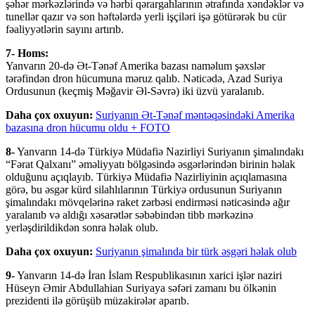
şəhər mərkəzlərində və hərbi qərargahlarının ətrafında xəndəklər və
tunellər qazır və son həftələrdə yerli işçiləri işə götürərək bu cür
fəaliyyətlərin sayını artırıb.
7- Homs:
Yanvarın 20-də Ət-Tənəf Amerika bazası naməlum şəxslər
tərəfindən dron hücumuna məruz qalıb. Nəticədə, Azad Suriya
Ordusunun (keçmiş Məğavir Əl-Səvrə) iki üzvü yaralanıb.
Daha çox oxuyun:
Suriyanın Ət-Tənəf məntəqəsindəki Amerika
bazasına dron hücumu oldu + FOTO
8-
Yanvarın 14-də Türkiyə Müdafiə Nazirliyi Suriyanın şimalındakı
“Fərat Qalxanı” əməliyyatı bölgəsində əsgərlərindən birinin həlak
olduğunu açıqlayıb. Türkiyə Müdafiə Nazirliyinin açıqlamasına
görə, bu əsgər kürd silahlılarının Türkiyə ordusunun Suriyanın
şimalındakı mövqelərinə raket zərbəsi endirməsi nəticəsində ağır
yaralanıb və aldığı xəsarətlər səbəbindən tibb mərkəzinə
yerləşdirildikdən sonra həlak olub.
Daha çox oxuyun:
Suriyanın şimalında bir türk əsgəri həlak olub
9-
Yanvarın 14-də İran İslam Respublikasının xarici işlər naziri
Hüseyn Əmir Abdullahian Suriyaya səfəri zamanı bu ölkənin
prezidenti ilə görüşüb müzakirələr aparıb.