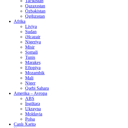
Tacikistan
Qazaxıstan
Özbəkistan
Qırğızıstan
Afrika
Liviya
Sudan
Əlcəzair
Nigeriya
Misir
Somali
Tunis
Mərakeş
Efiopiya
Mozambik
Mali
Niger
Qərbi Sahara
Amerika – Avropa
ABŞ
İngiltərə
Ukrayna
Moldavia
Polşa
Canlı Xəritə