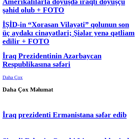
Amerikalılarla döyüşdə iraqlı döyüşçü
şəhid olub + FOTO
İŞİD-in “Xorasan Vilayəti” qolunun son
üç aydakı cinayətləri; Şiələr yenə qətliam
edilir + FOTO
İraq Prezidentinin Azərbaycan
Respublikasına səfəri
Daha Çox
Daha Çox Məlumat
İraq prezidenti Ermənistana səfər edib