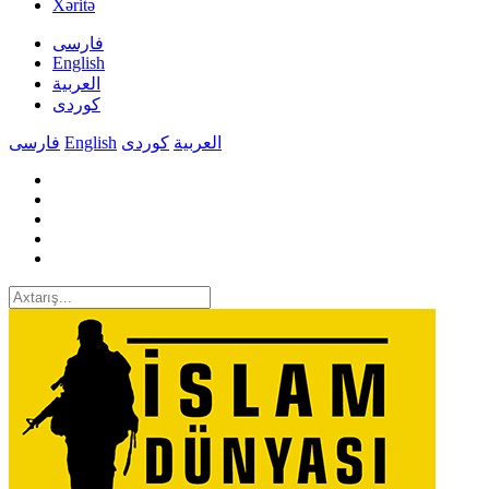
Xəritə
فارسی
English
العربیة
کوردی
فارسی
English
کوردی
العربیة