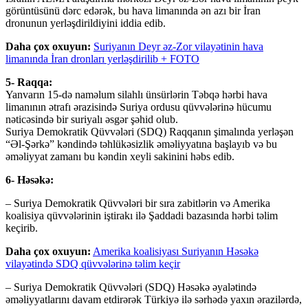
görüntüsünü dərc edərək, bu hava limanında ən azı bir İran
dronunun yerləşdirildiyini iddia edib.
Daha çox oxuyun:
Suriyanın Deyr əz-Zor vilayətinin hava
limanında İran dronları yerləşdirilib + FOTO
5- Raqqa:
Yanvarın 15-də naməlum silahlı ünsürlərin Təbqə hərbi hava
limanının ətrafı ərazisində Suriya ordusu qüvvələrinə hücumu
nəticəsində bir suriyalı əsgər şəhid olub.
Suriya Demokratik Qüvvələri (SDQ) Raqqanın şimalında yerləşən
“Əl-Şərkə” kəndində təhlükəsizlik əməliyyatına başlayıb və bu
əməliyyat zamanı bu kəndin xeyli sakinini həbs edib.
6- Həsəkə:
– Suriya Demokratik Qüvvələri bir sıra zabitlərin və Amerika
koalisiya qüvvələrinin iştirakı ilə Şaddadi bazasında hərbi təlim
keçirib.
Daha çox oxuyun:
Amerika koalisiyası Suriyanın Həsəkə
vilayətində SDQ qüvvələrinə təlim keçir
– Suriya Demokratik Qüvvələri (SDQ) Həsəkə əyalətində
əməliyyatlarını davam etdirərək Türkiyə ilə sərhədə yaxın ərazilərdə,