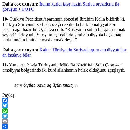
Daha çox oxuyun:
İranın xarici işlər naziri Suriya prezidenti ilə
görüşüb + FOTO
10-
Türkiyə Prezident Aparatının sözçüsü İbrahim Kalın bildirib ki,
Türkiyə Suriyanın sərhəd zolağı daxilində hərbi əməliyyatlara
başlamağa hazırdır. O, əlavə edib: “Rusiyanın sülhü bərqərar etmək
səyləri Türkiyənin Suriyanın şimalında yeni əməliyyata başlamaq
variantından imtina etməsi demək deyil.”
Daha çox oxuyun:
Kalın: Türkiyənin Suriyada quru əməliyyatı hər
an başlaya bilər
11-
Yanvarın 21-də Türkiyənin Müdafiə Nazirliyi “Sülh Çeşməsi”
əməliyyat bölgəsində iki kürd silahlısının həlak olduğunu açıqlayıb.
Tam ölçüdə baxmaq üçün klikləyin
Paylaş:
Facebook
Twitter
WhatsApp
Telegram
Email