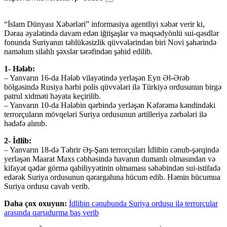
“İslam Dünyası Xəbərləri” informasiya agentliyi xəbər verir ki,
Dəraa əyalətində davam edən iğtişaşlar və məqsədyönlü sui-qəsdlər
fonunda Suriyanın təhlükəsizlik qüvvələrindən biri Novi şəhərində
naməlum silahlı şəxslər tərəfindən şəhid edilib.
1- Hələb:
– Yanvarın 16-da Hələb vilayətində yerləşən Eyn Əl-Ərəb
bölgəsində Rusiya hərbi polis qüvvələri ilə Türkiyə ordusunun birgə
patrul xidməti həyata keçirilib.
– Yanvarın 10-da Hələbin qərbində yerləşən Kəfərəmə kəndindəki
terrorçuların mövqeləri Suriya ordusunun artilleriya zərbələri ilə
hədəfə alınıb.
2- İdlib:
– Yanvarın 18-də Təhrir Əş-Şam terrorçuları İdlibin cənub-şərqində
yerləşən Maarat Maxs cəbhəsində havanın dumanlı olmasından və
kifayət qədər görmə qabiliyyətinin olmaması səbəbindən sui-istifadə
edərək Suriya ordusunun qərargahına hücum edib. Həmin hücumua
Suriya ordusu cavab verib.
Daha çox oxuyun:
İdlibin cənubunda Suriya ordusu ilə terrorçular
arasında qarşıdurma baş verib