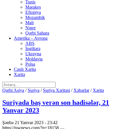
Tunis
Mərakeş
Efiopiya
Mozambik
Mali
Niger
Qərbi Sahara
Amerika – Avropa
ABŞ
İngiltərə
Ukrayna
Moldavia
Polşa
Canlı Xəritə
Xəritə
Qərbi Asiya
/
Suriya
/
Suriya Xəritəsi
/
Xəbərlər
/
Xəritə
Suriyada baş verən son hadisələr, 21
Yanvar 2023
Şənbə 21 Yanvar 2023 - 23:42
https://iswnews.com/?p=18158