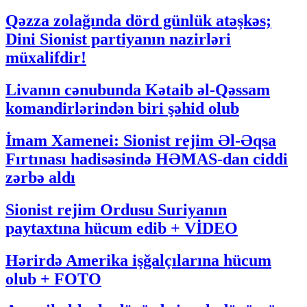
Qəzza zolağında dörd günlük atəşkəs;
Dini Sionist partiyanın nazirləri
müxalifdir!
Livanın cənubunda Kətaib əl-Qəssam
komandirlərindən biri şəhid olub
İmam Xamenei: Sionist rejim Əl-Əqsa
Fırtınası hadisəsində HƏMAS-dan ciddi
zərbə aldı
Sionist rejim Ordusu Suriyanın
paytaxtına hücum edib + VİDEO
Hərirdə Amerika işğalçılarına hücum
olub + FOTO