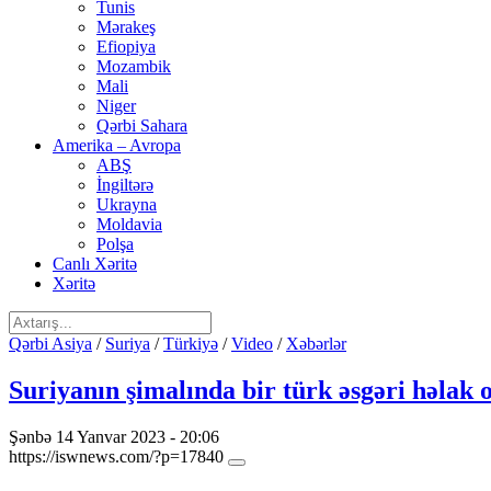
Tunis
Mərakeş
Efiopiya
Mozambik
Mali
Niger
Qərbi Sahara
Amerika – Avropa
ABŞ
İngiltərə
Ukrayna
Moldavia
Polşa
Canlı Xəritə
Xəritə
Qərbi Asiya
/
Suriya
/
Türkiyə
/
Video
/
Xəbərlər
Suriyanın şimalında bir türk əsgəri həlak 
Şənbə 14 Yanvar 2023 - 20:06
https://iswnews.com/?p=17840