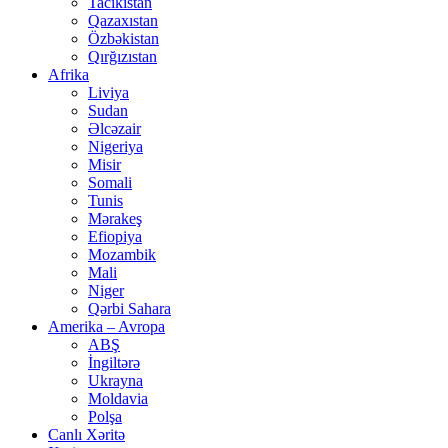
Tacikistan
Qazaxıstan
Özbəkistan
Qırğızıstan
Afrika
Liviya
Sudan
Əlcəzair
Nigeriya
Misir
Somali
Tunis
Mərakeş
Efiopiya
Mozambik
Mali
Niger
Qərbi Sahara
Amerika – Avropa
ABŞ
İngiltərə
Ukrayna
Moldavia
Polşa
Canlı Xəritə