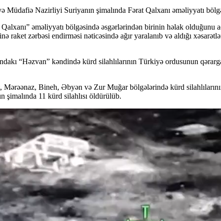
yə Müdafiə Nazirliyi Suriyanın şimalında Fərat Qalxanı əməliyyatı bölg
Qalxanı” əməliyyatı bölgəsində əsgərlərindən birinin həlak olduğunu a
nə raket zərbəsi endirməsi nəticəsində ağır yaralanıb və aldığı xəsarətl
arındakı “Həzvan” kəndində kürd silahlılarının Türkiyə ordusunun qərar
Mərəənaz, Bineh, Əbyən və Zur Muğar bölgələrində kürd silahlılarının m
 şimalında 11 kürd silahlısı öldürülüb.