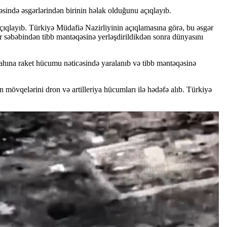
əsində əsgərlərindən birinin həlak olduğunu açıqlayıb.
çıqlayıb. Türkiyə Müdafiə Nazirliyinin açıqlamasına görə, bu əsgər
ər səbəbindən tibb məntəqəsinə yerləşdirildikdən sonra dünyasını
gahına raket hücumu nəticəsində yaralanıb və tibb məntəqəsinə
övqelərini dron və artilleriya hücumları ilə hədəfə alıb. Türkiyə