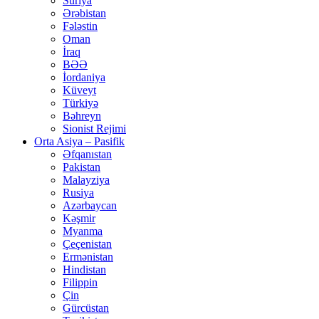
Suriya
Ərəbistan
Fələstin
Oman
İraq
BƏƏ
İordaniya
Küveyt
Türkiyə
Bəhreyn
Sionist Rejimi
Orta Asiya – Pasifik
Əfqanıstan
Pakistan
Malayziya
Rusiya
Azərbaycan
Kəşmir
Myanma
Çeçenistan
Ermənistan
Hindistan
Filippin
Çin
Gürcüstan