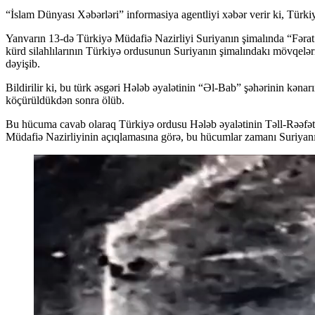
“İslam Dünyası Xəbərləri” informasiya agentliyi xəbər verir ki, Türki
Yanvarın 13-də Türkiyə Müdafiə Nazirliyi Suriyanın şimalında “Fərat 
kürd silahlılarının Türkiyə ordusunun Suriyanın şimalındakı mövqeləri
dəyişib.
Bildirilir ki, bu türk əsgəri Hələb əyalətinin “Əl-Bab” şəhərinin kən
köçürüldükdən sonra ölüb.
Bu hücuma cavab olaraq Türkiyə ordusu Hələb əyalətinin Təll-Rəəfət, 
Müdafiə Nazirliyinin açıqlamasına görə, bu hücumlar zamanı Suriyanın