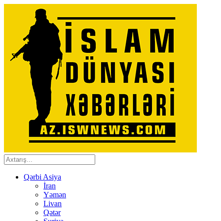
Qərbi Asiya
İran
Yəmən
Livan
Qətər