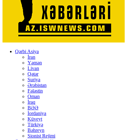
Qərbi Asiya
İran
Yəmən
Livan
Qətər
Suriya
Ərəbistan
Fələstin
Oman
İraq
BƏƏ
İordaniya
Küveyt
Türkiyə
Bəhreyn
Sionist Rejimi