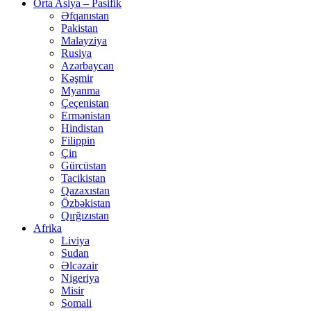
Orta Asiya – Pasifik
Əfqanıstan
Pakistan
Malayziya
Rusiya
Azərbaycan
Kəşmir
Myanma
Çeçenistan
Ermənistan
Hindistan
Filippin
Çin
Gürcüstan
Tacikistan
Qazaxıstan
Özbəkistan
Qırğızıstan
Afrika
Liviya
Sudan
Əlcəzair
Nigeriya
Misir
Somali