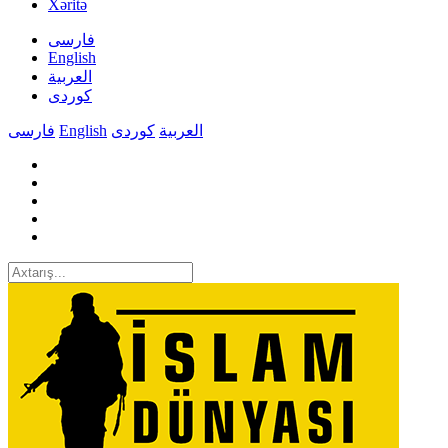
Xəritə
فارسی
English
العربیة
کوردی
فارسی
English
کوردی
العربیة