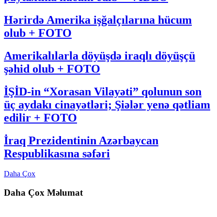
Hərirdə Amerika işğalçılarına hücum
olub + FOTO
Amerikalılarla döyüşdə iraqlı döyüşçü
şəhid olub + FOTO
İŞİD-in “Xorasan Vilayəti” qolunun son
üç aydakı cinayətləri; Şiələr yenə qətliam
edilir + FOTO
İraq Prezidentinin Azərbaycan
Respublikasına səfəri
Daha Çox
Daha Çox Məlumat