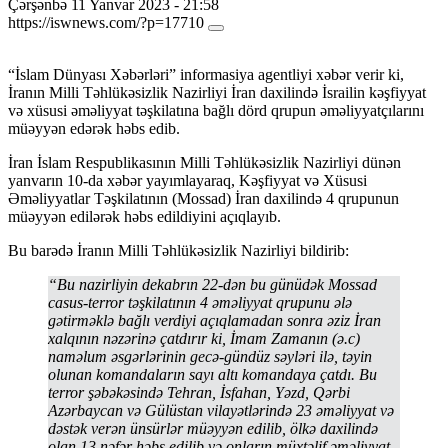
Çərşənbə 11 Yanvar 2023 - 21:58
https://iswnews.com/?p=17710
“İslam Dünyası Xəbərləri” informasiya agentliyi xəbər verir ki,
İranın Milli Təhlükəsizlik Nazirliyi İran daxilində İsrailin kəşfiyyat
və xüsusi əməliyyat təşkilatına bağlı dörd qrupun əməliyyatçılarını
müəyyən edərək həbs edib.
İran İslam Respublikasının Milli Təhlükəsizlik Nazirliyi dünən
yanvarın 10-da xəbər yayımlayaraq, Kəşfiyyat və Xüsusi
Əməliyyatlar Təşkilatının (Mossad) İran daxilində 4 qrupunun
müəyyən edilərək həbs edildiyini açıqlayıb.
Bu barədə İranın Milli Təhlükəsizlik Nazirliyi bildirib:
“Bu nazirliyin dekabrın 22-dən bu günüdək Mossad
casus-terror təşkilatının 4 əməliyyat qrupunu ələ
gətirməklə bağlı verdiyi açıqlamadan sonra əziz İran
xalqının nəzərinə çatdırır ki, İmam Zamanın (ə.c)
naməlum əsgərlərinin gecə-gündüz səyləri ilə, təyin
olunan komandaların sayı altı komandaya çatdı. Bu
terror şəbəkəsində Tehran, İsfahan, Yəzd, Qərbi
Azərbaycan və Gülüstan vilayətlərində 23 əməliyyat və
dəstək verən ünsürlər müəyyən edilib, ölkə daxilində
olan 13 nəfər həbs edilib və onların müxtəlif əməliyyat