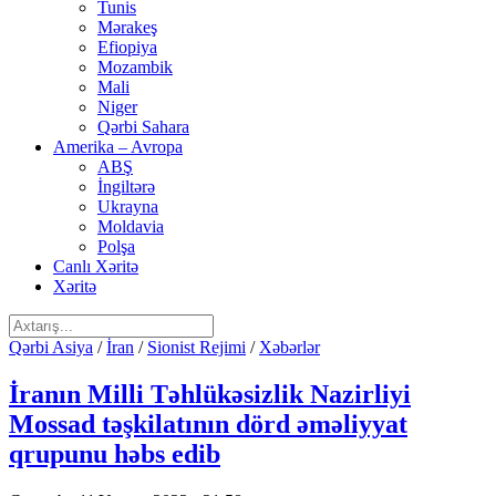
Tunis
Mərakeş
Efiopiya
Mozambik
Mali
Niger
Qərbi Sahara
Amerika – Avropa
ABŞ
İngiltərə
Ukrayna
Moldavia
Polşa
Canlı Xəritə
Xəritə
Qərbi Asiya
/
İran
/
Sionist Rejimi
/
Xəbərlər
İranın Milli Təhlükəsizlik Nazirliyi
Mossad təşkilatının dörd əməliyyat
qrupunu həbs edib