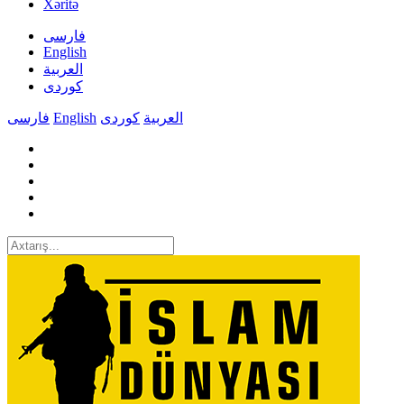
Xəritə
فارسی
English
العربیة
کوردی
فارسی
English
کوردی
العربیة