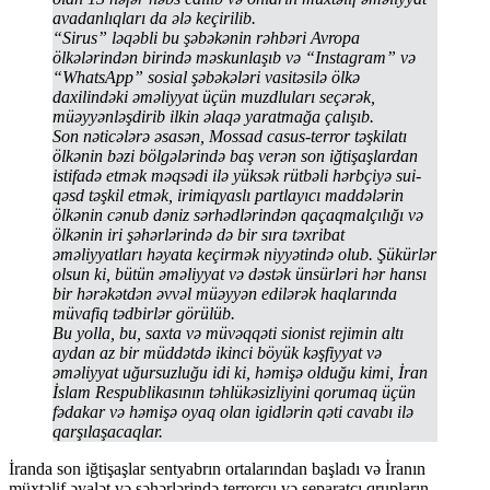
avadanlıqları da ələ keçirilib.
“Sirus” ləqəbli bu şəbəkənin rəhbəri Avropa
ölkələrindən birində məskunlaşıb və “Instagram” və
“WhatsApp” sosial şəbəkələri vasitəsilə ölkə
daxilindəki əməliyyat üçün muzdluları seçərək,
müəyyənləşdirib ilkin əlaqə yaratmağa çalışıb.
Son nəticələrə əsasən, Mossad casus-terror təşkilatı
ölkənin bəzi bölgələrində baş verən son iğtişaşlardan
istifadə etmək məqsədi ilə yüksək rütbəli hərbçiyə sui-
qəsd təşkil etmək,
irimiqyaslı partlayıcı maddələrin
ölkənin cənub dəniz sərhədlərindən qaçaqmalçılığı
və
ölkənin iri şəhərlərində də bir sıra təxribat
əməliyyatları həyata keçirmək niyyətində olub. Şükürlər
olsun ki, bütün əməliyyat və dəstək ünsürləri hər hansı
bir hərəkətdən əvvəl müəyyən edilərək haqlarında
müvafiq tədbirlər görülüb.
Bu yolla, bu, saxta və müvəqqəti sionist rejimin altı
aydan az bir müddətdə ikinci böyük kəşfiyyat və
əməliyyat uğursuzluğu idi ki, həmişə olduğu kimi,
İran
İslam Respublikasının təhlükəsizliyi
ni
qorumaq üçün
fədakar və həmişə oyaq olan igidlərin qəti cavabı ilə
qarşılaşacaqlar.
İranda son iğtişaşlar sentyabrın ortalarından başladı və İranın
müxtəlif əyalət və şəhərlərində terrorçu və separatçı qrupların