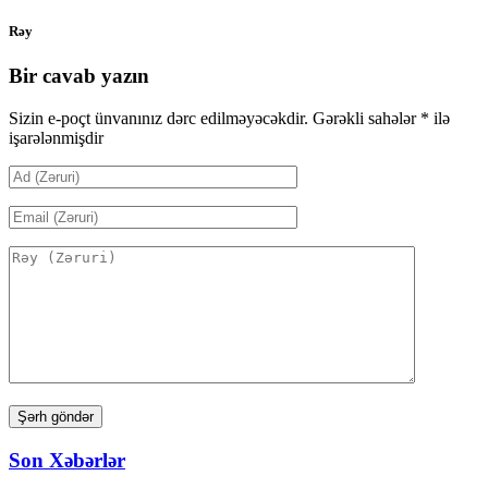
Rəy
Bir cavab yazın
Sizin e-poçt ünvanınız dərc edilməyəcəkdir.
Gərəkli sahələr
*
ilə
işarələnmişdir
Son Xəbərlər