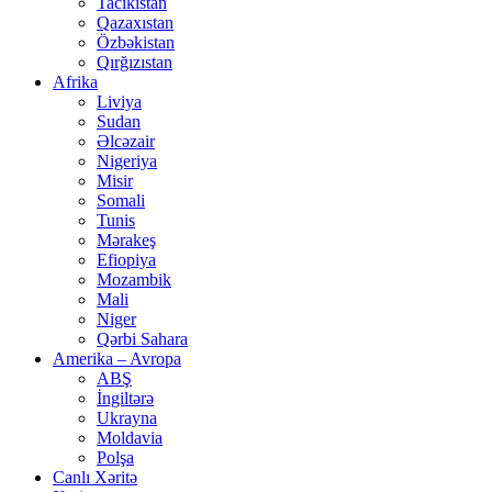
Tacikistan
Qazaxıstan
Özbəkistan
Qırğızıstan
Afrika
Liviya
Sudan
Əlcəzair
Nigeriya
Misir
Somali
Tunis
Mərakeş
Efiopiya
Mozambik
Mali
Niger
Qərbi Sahara
Amerika – Avropa
ABŞ
İngiltərə
Ukrayna
Moldavia
Polşa
Canlı Xəritə