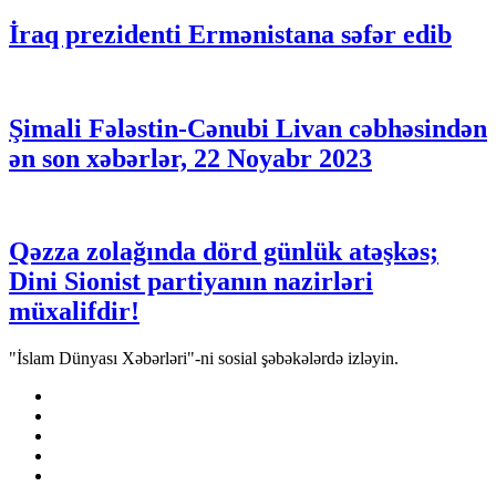
İraq prezidenti Ermənistana səfər edib
Şimali Fələstin-Cənubi Livan cəbhəsindən
ən son xəbərlər, 22 Noyabr 2023
Qəzza zolağında dörd günlük atəşkəs;
Dini Sionist partiyanın nazirləri
müxalifdir!
"İslam Dünyası Xəbərləri"-ni sosial şəbəkələrdə izləyin.