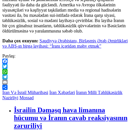
fəaliyyəti ilə daha da gücləndi. Amerika və Avropa ölkələrinin
siyasətçiləri və kəşfiyyat təşkilatları media və regional hadisələrin
vasitəsi ilə, bu məsələdən sui-istifadə edərək İrana qarşı siyasi,
təhlükəsizlik, sosial və mədəni layihəyə çeviriblər. Bu layihə İranın
bir çox günahsız insanların, təhlükəsizlik qüvvələrinin və Bəsiclərin
öldürülməsinə və yaralanmasına səbəb olub.
Daha çox oxuyun:
Səudiyyə Ərəbistanı, Birləşmiş Ərəb Əmirlikləri
və ABŞ-ın birgə layihəsi: “İranı içəridən məhv etmək”
Paylaş:
Facebook
Twitter
WhatsApp
Telegram
Email
Share
İran Və İsrail Müharibəsi
İran Xəbərləri
İranın Milli Təhlükəsizlik
Nazirliyi
Mossad
İsrailin Dəməşq hava limanına
hücumu və İranın cavab reaksiyasının
zəruriliyi