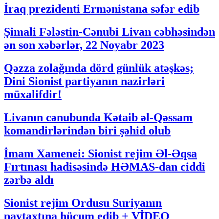
İraq prezidenti Ermənistana səfər edib
Şimali Fələstin-Cənubi Livan cəbhəsindən
ən son xəbərlər, 22 Noyabr 2023
Qəzza zolağında dörd günlük atəşkəs;
Dini Sionist partiyanın nazirləri
müxalifdir!
Livanın cənubunda Kətaib əl-Qəssam
komandirlərindən biri şəhid olub
İmam Xamenei: Sionist rejim Əl-Əqsa
Fırtınası hadisəsində HƏMAS-dan ciddi
zərbə aldı
Sionist rejim Ordusu Suriyanın
paytaxtına hücum edib + VİDEO