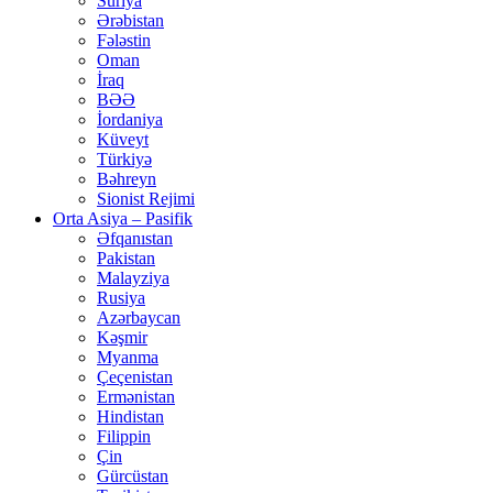
Suriya
Ərəbistan
Fələstin
Oman
İraq
BƏƏ
İordaniya
Küveyt
Türkiyə
Bəhreyn
Sionist Rejimi
Orta Asiya – Pasifik
Əfqanıstan
Pakistan
Malayziya
Rusiya
Azərbaycan
Kəşmir
Myanma
Çeçenistan
Ermənistan
Hindistan
Filippin
Çin
Gürcüstan