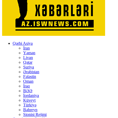
Qərbi Asiya
İran
Yəmən
Livan
Qətər
Suriya
Ərəbistan
Fələstin
Oman
İraq
BƏƏ
İordaniya
Küveyt
Türkiyə
Bəhreyn
Sionist Rejimi