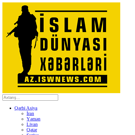
Qərbi Asiya
İran
Yəmən
Livan
Qətər