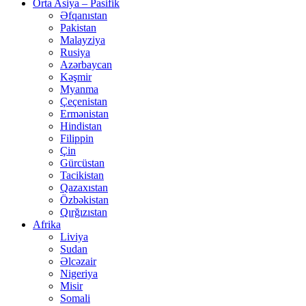
Orta Asiya – Pasifik
Əfqanıstan
Pakistan
Malayziya
Rusiya
Azərbaycan
Kəşmir
Myanma
Çeçenistan
Ermənistan
Hindistan
Filippin
Çin
Gürcüstan
Tacikistan
Qazaxıstan
Özbəkistan
Qırğızıstan
Afrika
Liviya
Sudan
Əlcəzair
Nigeriya
Misir
Somali