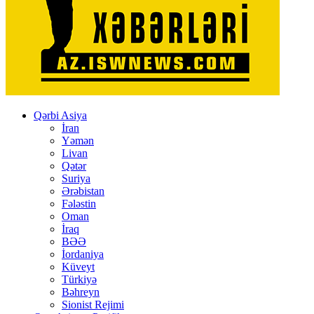
Qərbi Asiya
İran
Yəmən
Livan
Qətər
Suriya
Ərəbistan
Fələstin
Oman
İraq
BƏƏ
İordaniya
Küveyt
Türkiyə
Bəhreyn
Sionist Rejimi