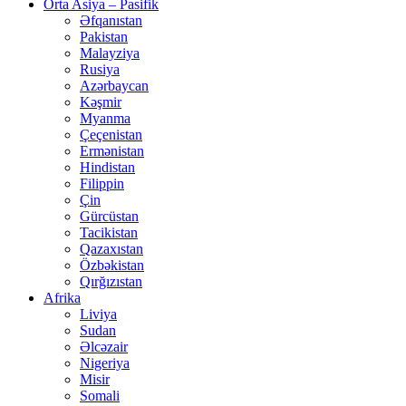
Orta Asiya – Pasifik
Əfqanıstan
Pakistan
Malayziya
Rusiya
Azərbaycan
Kəşmir
Myanma
Çeçenistan
Ermənistan
Hindistan
Filippin
Çin
Gürcüstan
Tacikistan
Qazaxıstan
Özbəkistan
Qırğızıstan
Afrika
Liviya
Sudan
Əlcəzair
Nigeriya
Misir
Somali