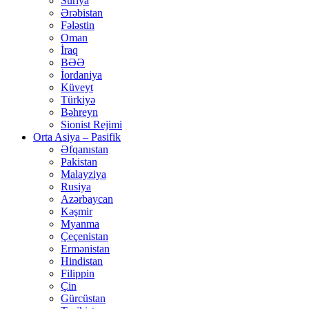
Suriya
Ərəbistan
Fələstin
Oman
İraq
BƏƏ
İordaniya
Küveyt
Türkiyə
Bəhreyn
Sionist Rejimi
Orta Asiya – Pasifik
Əfqanıstan
Pakistan
Malayziya
Rusiya
Azərbaycan
Kəşmir
Myanma
Çeçenistan
Ermənistan
Hindistan
Filippin
Çin
Gürcüstan