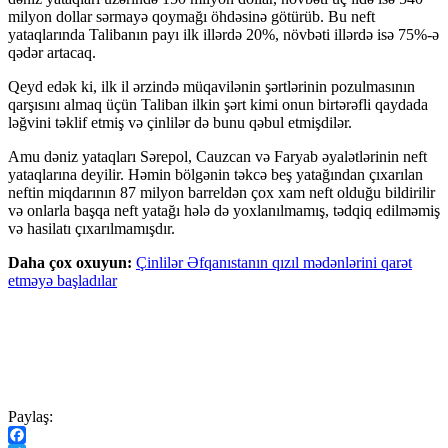
milyon dollar sərmayə qoymağı öhdəsinə götürüb. Bu neft
yataqlarında Talibanın payı ilk illərdə 20%, növbəti illərdə isə 75%-ə
qədər artacaq.
Qeyd edək ki, ilk il ərzində müqavilənin şərtlərinin pozulmasının
qarşısını almaq üçün Taliban ilkin şərt kimi onun birtərəfli qaydada
ləğvini təklif etmiş və çinlilər də bunu qəbul etmişdilər.
Amu dəniz yataqları Sərepol, Cauzcan və Faryab əyalətlərinin neft
yataqlarına deyilir. Həmin bölgənin təkcə beş yatağından çıxarılan
neftin miqdarının 87 milyon barreldən çox xam neft olduğu bildirilir
və onlarla başqa neft yatağı hələ də yoxlanılmamış, tədqiq edilməmiş
və hasilatı çıxarılmamışdır.
Daha çox oxuyun:
Çinlilər Əfqanıstanın qızıl mədənlərini qarət
etməyə başladılar
Paylaş: