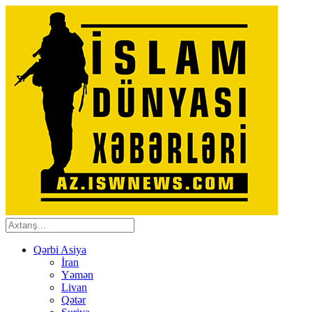
Qərbi Asiya
İran
Yəmən
Livan
Qətər