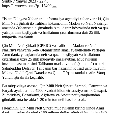
Şənbə 7 Yanvar 2023 - 22:43
https://iswnews.com/?p=17499
“İslam Dünyası Xəbərləri” informasiya agentliyi xəbər verir ki, Çin
Milli Neft Şirkəti ilə Taliban hökumətinin Mədən və Neft Nazirliyi
arasında Əfqanıstanın şimalında Amu dəniz hövzəsində neft və qaz
yataqlarının kəşfiyyatı və hasilatının çıxarılmasına dair 25 illik
müqavilə imzalanıb.
Çin Milli Neft Şirkəti (CPEIC) və Talibanın Mədən və Neft
Nazirliyi yanvarın 5-də Əfqanıstanın şimal əyalətlərində yerləşən
Amu dəniz yataqlarında neft və qazın kəşfiyyatı və hasilatının
çıxarılması üzrə 25 illik müqavilə imzalayıblar. Müqavilənin
imzalanması mərasimi Talibanın mədən və neft (xam neft) naziri
Şahabuddin Delavər, Talibanın baş nazirinin iqtisad üzrə müavini
Moləvi Əbdül Qəni Bəradər və Çinin Əfqanıstandakı səfiri Vanq
Yunun iştirakı ilə keçirilib.
Bu müqaviləyə əsasən, Çin Milli Neft Şirkəti Sərepol, Cauzcan və
Faryab əyalətlərində 4500 kvadrat kilometr əraziyə malik Qaşqari,
Zümrüdsay, Bazarkəmi, Ağdərya və Anqut neft yataqlarından
gündəlik orta hesabla 1-20 min ton neft hasil edəcək.
Həmçinin, Çin Milli Neft Şirkəti müqavilənin birinci ilində Amu
dəniz yataqları üzərində 150 ​​milyon dollar, növbəti üç ildə isə 540