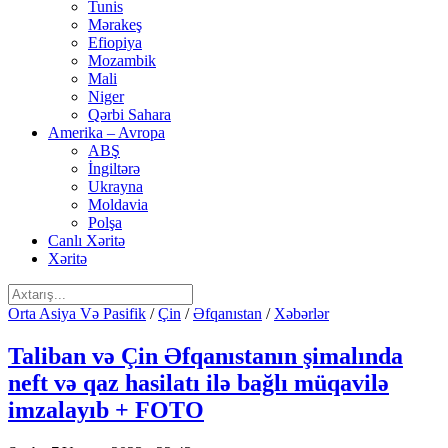
Tunis
Mərakeş
Efiopiya
Mozambik
Mali
Niger
Qərbi Sahara
Amerika – Avropa
ABŞ
İngiltərə
Ukrayna
Moldavia
Polşa
Canlı Xəritə
Xəritə
Orta Asiya Və Pasifik
/
Çin
/
Əfqanıstan
/
Xəbərlər
Taliban və Çin Əfqanıstanın şimalında
neft və qaz hasilatı ilə bağlı müqavilə
imzalayıb + FOTO