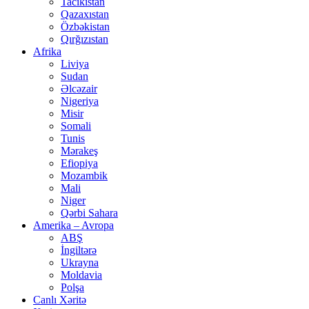
Tacikistan
Qazaxıstan
Özbəkistan
Qırğızıstan
Afrika
Liviya
Sudan
Əlcəzair
Nigeriya
Misir
Somali
Tunis
Mərakeş
Efiopiya
Mozambik
Mali
Niger
Qərbi Sahara
Amerika – Avropa
ABŞ
İngiltərə
Ukrayna
Moldavia
Polşa
Canlı Xəritə