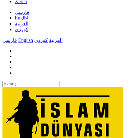
Xəritə
فارسی
English
العربیة
کوردی
فارسی
English
کوردی
العربیة