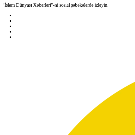
"İslam Dünyası Xəbərləri"-ni sosial şəbəkələrdə izləyin.