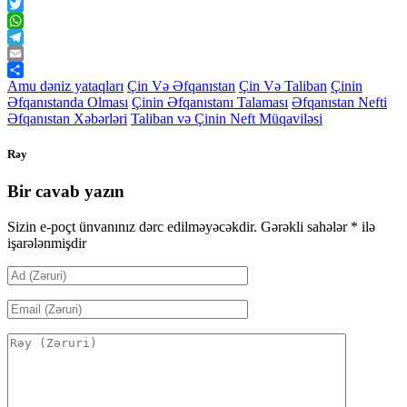
Facebook
Twitter
WhatsApp
Telegram
Email
Share
Amu dəniz yataqları
Çin Və Əfqanıstan
Çin Və Taliban
Çinin
Əfqanıstanda Olması
Çinin Əfqanıstanı Talaması
Əfqanıstan Nefti
Əfqanıstan Xəbərləri
Taliban və Çinin Neft Müqaviləsi
Rəy
Bir cavab yazın
Sizin e-poçt ünvanınız dərc edilməyəcəkdir.
Gərəkli sahələr
*
ilə
işarələnmişdir