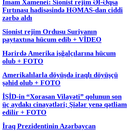
İmam Xamenei: Sionist rejim Əl-Əqsa
Fırtınası hadisəsində HƏMAS-dan ciddi
zərbə aldı
Sionist rejim Ordusu Suriyanın
paytaxtına hücum edib + VİDEO
Hərirdə Amerika işğalçılarına hücum
olub + FOTO
Amerikalılarla döyüşdə iraqlı döyüşçü
şəhid olub + FOTO
İŞİD-in “Xorasan Vilayəti” qolunun son
üç aydakı cinayətləri; Şiələr yenə qətliam
edilir + FOTO
İraq Prezidentinin Azərbaycan