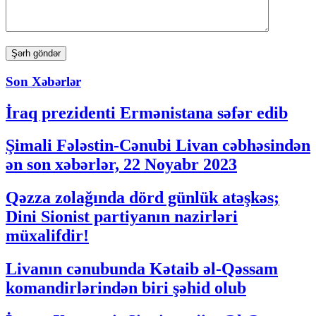
Son Xəbərlər
İraq prezidenti Ermənistana səfər edib
Şimali Fələstin-Cənubi Livan cəbhəsindən
ən son xəbərlər, 22 Noyabr 2023
Qəzza zolağında dörd günlük atəşkəs;
Dini Sionist partiyanın nazirləri
müxalifdir!
Livanın cənubunda Kətaib əl-Qəssam
komandirlərindən biri şəhid olub