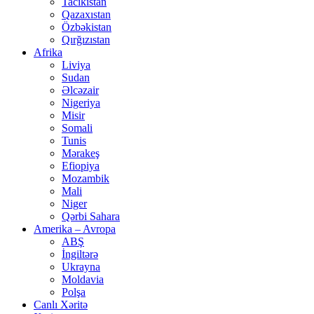
Tacikistan
Qazaxıstan
Özbəkistan
Qırğızıstan
Afrika
Liviya
Sudan
Əlcəzair
Nigeriya
Misir
Somali
Tunis
Mərakeş
Efiopiya
Mozambik
Mali
Niger
Qərbi Sahara
Amerika – Avropa
ABŞ
İngiltərə
Ukrayna
Moldavia
Polşa
Canlı Xəritə