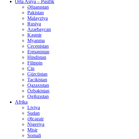
Orta Asiya – Pasifik
Əfqanıstan
Pakistan
Malayziya
Rusiya
Azərbaycan
Kəşmir
Myanma
Çeçenistan
Ermənistan
Hindistan
Filippin
Çin
Gürcüstan
Tacikistan
Qazaxıstan
Özbəkistan
Qırğızıstan
Afrika
Liviya
Sudan
Əlcəzair
Nigeriya
Misir
Somali