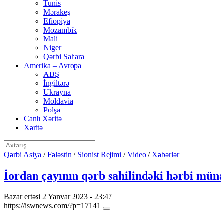
Tunis
Mərakeş
Efiopiya
Mozambik
Mali
Niger
Qərbi Sahara
Amerika – Avropa
ABŞ
İngiltərə
Ukrayna
Moldavia
Polşa
Canlı Xəritə
Xəritə
Qərbi Asiya
/
Fələstin
/
Sionist Rejimi
/
Video
/
Xəbərlər
İordan çayının qərb sahilindəki hərbi mün
Bazar ertəsi 2 Yanvar 2023 - 23:47
https://iswnews.com/?p=17141