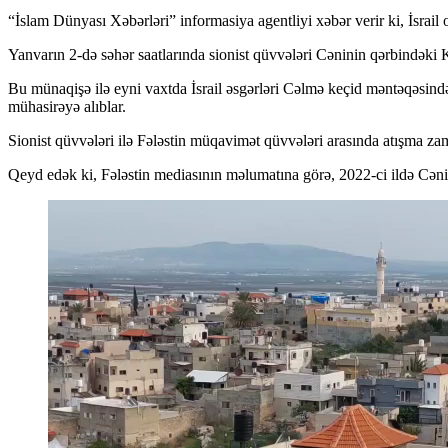
“İslam Dünyası Xəbərləri” informasiya agentliyi xəbər verir ki, İsrail 
Yanvarın 2-də səhər saatlarında sionist qüvvələri Cəninin qərbindəki 
Bu münaqişə ilə eyni vaxtda İsrail əsgərləri Cəlmə keçid məntəqəsin
mühasirəyə alıblar.
Sionist qüvvələri ilə Fələstin müqavimət qüvvələri arasında atışma zam
Qeyd edək ki, Fələstin mediasının məlumatına görə, 2022-ci ildə Cənind