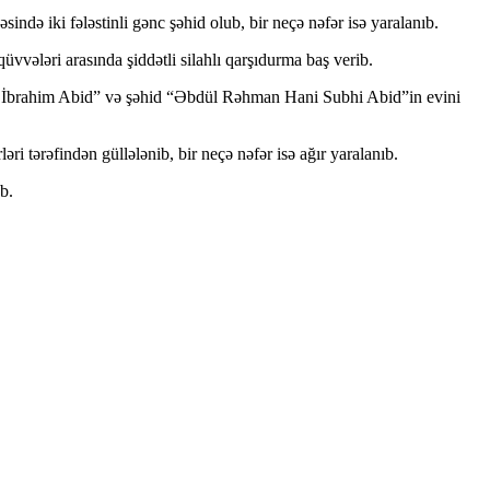
ndə iki fələstinli gənc şəhid olub, bir neçə nəfər isə yaralanıb.
vələri arasında şiddətli silahlı qarşıdurma baş verib.
mən İbrahim Abid” və şəhid “Əbdül Rəhman Hani Subhi Abid”in evini
i tərəfindən güllələnib, bir neçə nəfər isə ağır yaralanıb.
b.