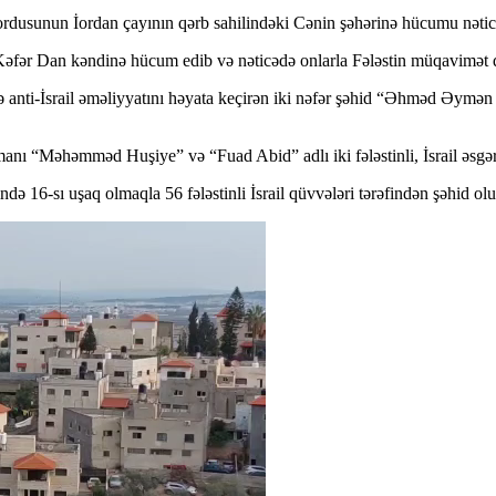
ordusunun İordan çayının qərb sahilindəki Cənin şəhərinə hücumu nəticəsi
Kəfər Dan kəndinə hücum edib və nəticədə onlarla Fələstin müqavimət qüv
də anti-İsrail əməliyyatını həyata keçirən iki nəfər şəhid “Əhməd Əy
anı “Məhəmməd Huşiye” və “Fuad Abid” adlı iki fələstinli, İsrail əsgərlər
ə 16-sı uşaq olmaqla 56 fələstinli İsrail qüvvələri tərəfindən şəhid olu