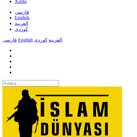
Xəritə
فارسی
English
العربیة
کوردی
فارسی
English
کوردی
العربیة