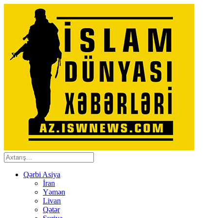
Qərbi Asiya
İran
Yəmən
Livan
Qətər