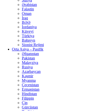
Suriya
Ərəbistan
Fələstin
Oman
İraq
BƏƏ
İordaniya
Küveyt
Türkiyə
Bəhreyn
Sionist Rejimi
Orta Asiya – Pasifik
Əfqanıstan
Pakistan
Malayziya
Rusiya
Azərbaycan
Kəşmir
Myanma
Çeçenistan
Ermənistan
Hindistan
Filippin
Çin
Gürcüstan