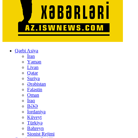
Qərbi Asiya
İran
Yəmən
Livan
Qətər
Suriya
Ərəbistan
Fələstin
Oman
İraq
BƏƏ
İordaniya
Küveyt
Türkiyə
Bəhreyn
Sionist Rejimi