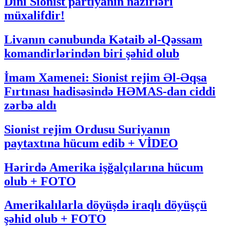
Dini Sionist partiyanın nazirləri
müxalifdir!
Livanın cənubunda Kətaib əl-Qəssam
komandirlərindən biri şəhid olub
İmam Xamenei: Sionist rejim Əl-Əqsa
Fırtınası hadisəsində HƏMAS-dan ciddi
zərbə aldı
Sionist rejim Ordusu Suriyanın
paytaxtına hücum edib + VİDEO
Hərirdə Amerika işğalçılarına hücum
olub + FOTO
Amerikalılarla döyüşdə iraqlı döyüşçü
şəhid olub + FOTO