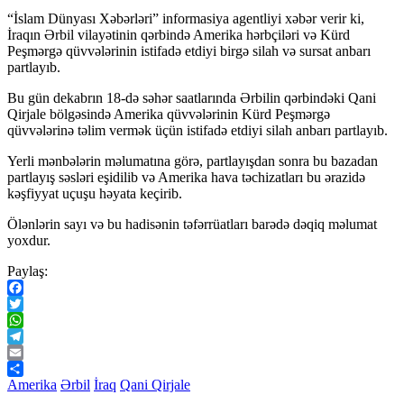
“İslam Dünyası Xəbərləri” informasiya agentliyi xəbər verir ki,
İraqın Ərbil vilayətinin qərbində Amerika hərbçiləri və Kürd
Peşmərgə qüvvələrinin istifadə etdiyi birgə silah və sursat anbarı
partlayıb.
Bu gün dekabrın 18-də səhər saatlarında Ərbilin qərbindəki Qani
Qirjale bölgəsində Amerika qüvvələrinin Kürd Peşmərgə
qüvvələrinə təlim vermək üçün istifadə etdiyi silah anbarı partlayıb.
Yerli mənbələrin məlumatına görə, partlayışdan sonra bu bazadan
partlayış səsləri eşidilib və Amerika hava təchizatları bu ərazidə
kəşfiyyat uçuşu həyata keçirib.
Ölənlərin sayı və bu hadisənin təfərrüatları barədə dəqiq məlumat
yoxdur.
Paylaş:
Facebook
Twitter
WhatsApp
Telegram
Email
Share
Amerika
Ərbil
İraq
Qani Qirjale