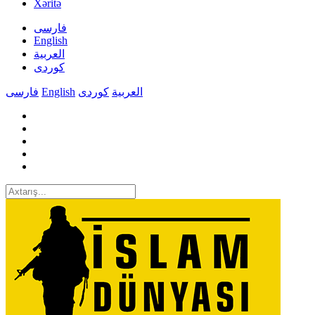
Xəritə
فارسی
English
العربیة
کوردی
فارسی
English
کوردی
العربیة