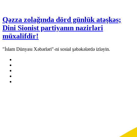
Qəzza zolağında dörd günlük atəşkəs;
Dini Sionist partiyanın nazirləri
müxalifdir!
"İslam Dünyası Xəbərləri"-ni sosial şəbəkələrdə izləyin.