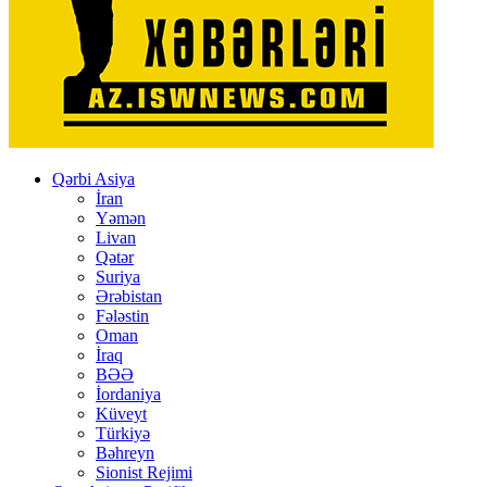
Qərbi Asiya
İran
Yəmən
Livan
Qətər
Suriya
Ərəbistan
Fələstin
Oman
İraq
BƏƏ
İordaniya
Küveyt
Türkiyə
Bəhreyn
Sionist Rejimi