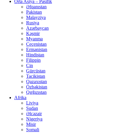
Orta Asiya – Pasifik
Əfqanıstan
Pakistan
Malayziya
Rusiya
Azərbaycan
Kəşmir
Myanma
Çeçenistan
Ermənistan
Hindistan
Filippin
Çin
Gürcüstan
Tacikistan
Qazaxıstan
Özbəkistan
Qırğızıstan
Afrika
Liviya
Sudan
Əlcəzair
Nigeriya
Misir
Somali