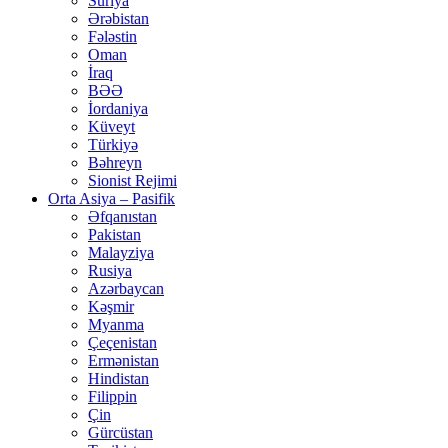
Suriya
Ərəbistan
Fələstin
Oman
İraq
BƏƏ
İordaniya
Küveyt
Türkiyə
Bəhreyn
Sionist Rejimi
Orta Asiya – Pasifik
Əfqanıstan
Pakistan
Malayziya
Rusiya
Azərbaycan
Kəşmir
Myanma
Çeçenistan
Ermənistan
Hindistan
Filippin
Çin
Gürcüstan