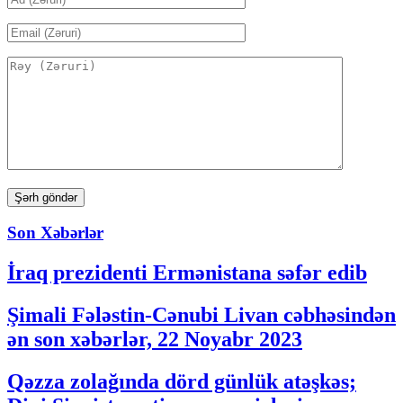
Son Xəbərlər
İraq prezidenti Ermənistana səfər edib
Şimali Fələstin-Cənubi Livan cəbhəsindən
ən son xəbərlər, 22 Noyabr 2023
Qəzza zolağında dörd günlük atəşkəs;