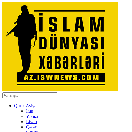
Qərbi Asiya
İran
Yəmən
Livan
Qətər