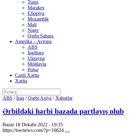
Tunis
Mərakeş
Efiopiya
Mozambik
Mali
Niger
Qərbi Sahara
Amerika – Avropa
ABŞ
İngiltərə
Ukrayna
Moldavia
Polşa
Canlı Xəritə
Xəritə
ABŞ
/
İraq
/
Qərbi Asiya
/
Xəbərlər
Ərbildəki hərbi bazada partlayış olub
Bazar 18 Dekabr 2022 - 19:35
https://iswnews.com/?p=16624