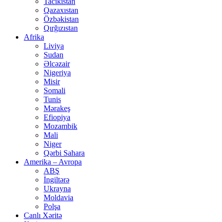
Tacikistan
Qazaxıstan
Özbəkistan
Qırğızıstan
Afrika
Liviya
Sudan
Əlcəzair
Nigeriya
Misir
Somali
Tunis
Mərakeş
Efiopiya
Mozambik
Mali
Niger
Qərbi Sahara
Amerika – Avropa
ABŞ
İngiltərə
Ukrayna
Moldavia
Polşa
Canlı Xəritə