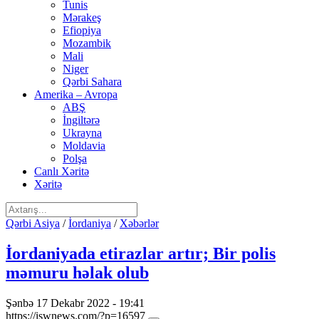
Tunis
Mərakeş
Efiopiya
Mozambik
Mali
Niger
Qərbi Sahara
Amerika – Avropa
ABŞ
İngiltərə
Ukrayna
Moldavia
Polşa
Canlı Xəritə
Xəritə
Qərbi Asiya
/
İordaniya
/
Xəbərlər
İordaniyada etirazlar artır; Bir polis
məmuru həlak olub
Şənbə 17 Dekabr 2022 - 19:41
https://iswnews.com/?p=16597