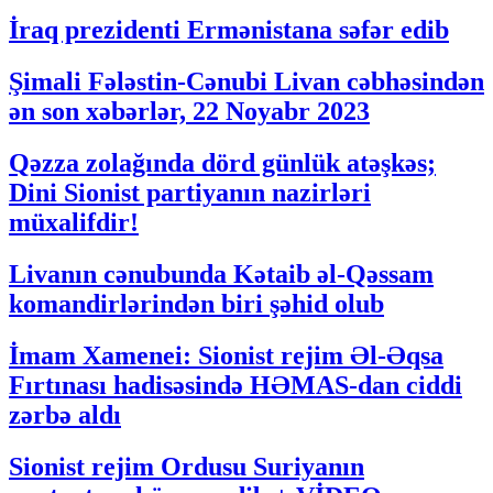
İraq prezidenti Ermənistana səfər edib
Şimali Fələstin-Cənubi Livan cəbhəsindən
ən son xəbərlər, 22 Noyabr 2023
Qəzza zolağında dörd günlük atəşkəs;
Dini Sionist partiyanın nazirləri
müxalifdir!
Livanın cənubunda Kətaib əl-Qəssam
komandirlərindən biri şəhid olub
İmam Xamenei: Sionist rejim Əl-Əqsa
Fırtınası hadisəsində HƏMAS-dan ciddi
zərbə aldı
Sionist rejim Ordusu Suriyanın