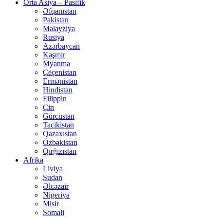
Orta Asiya – Pasifik
Əfqanıstan
Pakistan
Malayziya
Rusiya
Azərbaycan
Kəşmir
Myanma
Çeçenistan
Ermənistan
Hindistan
Filippin
Çin
Gürcüstan
Tacikistan
Qazaxıstan
Özbəkistan
Qırğızıstan
Afrika
Liviya
Sudan
Əlcəzair
Nigeriya
Misir
Somali