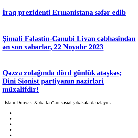
İraq prezidenti Ermənistana səfər edib
Şimali Fələstin-Cənubi Livan cəbhəsindən
ən son xəbərlər, 22 Noyabr 2023
Qəzza zolağında dörd günlük atəşkəs;
Dini Sionist partiyanın nazirləri
müxalifdir!
"İslam Dünyası Xəbərləri"-ni sosial şəbəkələrdə izləyin.