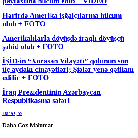
paytaxtına hücum edib + VİDEO
Hərirdə Amerika işğalçılarına hücum
olub + FOTO
Amerikalılarla döyüşdə iraqlı döyüşçü
şəhid olub + FOTO
İŞİD-in “Xorasan Vilayəti” qolunun son
üç aydakı cinayətləri; Şiələr yenə qətliam
edilir + FOTO
İraq Prezidentinin Azərbaycan
Respublikasına səfəri
Daha Çox
Daha Çox Məlumat