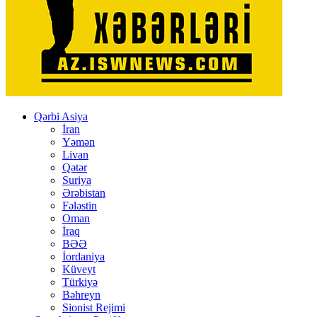
Qərbi Asiya
İran
Yəmən
Livan
Qətər
Suriya
Ərəbistan
Fələstin
Oman
İraq
BƏƏ
İordaniya
Küveyt
Türkiyə
Bəhreyn
Sionist Rejimi