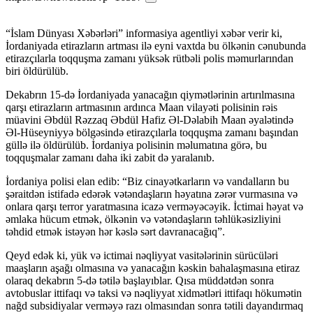
“İslam Dünyası Xəbərləri” informasiya agentliyi xəbər verir ki,
İordaniyada etirazların artması ilə eyni vaxtda bu ölkənin cənubunda
etirazçılarla toqquşma zamanı yüksək rütbəli polis məmurlarından
biri öldürülüb.
Dekabrın 15-də İordaniyada yanacağın qiymətlərinin artırılmasına
qarşı etirazların artmasının ardınca Maan vilayəti polisinin rəis
müavini Əbdül Rəzzaq Əbdül Hafiz Əl-Dəlabih Maan əyalətində
Əl-Hüseyniyyə bölgəsində etirazçılarla toqquşma zamanı başından
güllə ilə öldürülüb. İordaniya polisinin məlumatına görə, bu
toqquşmalar zamanı daha iki zabit də yaralanıb.
İordaniya polisi elan edib: “Biz cinayətkarların və vandalların bu
şəraitdən istifadə edərək vətəndaşların həyatına zərər vurmasına və
onlara qarşı terror yaratmasına icazə verməyəcəyik. İctimai həyat və
əmlaka hücum etmək, ölkənin və vətəndaşların təhlükəsizliyini
təhdid etmək istəyən hər kəslə sərt davranacağıq”.
Qeyd edək ki, yük və ictimai nəqliyyat vasitələrinin sürücüləri
maaşların aşağı olmasına və yanacağın kəskin bahalaşmasına etiraz
olaraq dekabrın 5-də tətilə başlayıblar. Qısa müddətdən sonra
avtobuslar ittifaqı və taksi və nəqliyyat xidmətləri ittifaqı hökumətin
nağd subsidiyalar verməyə razı olmasından sonra tətili dayandırmaq