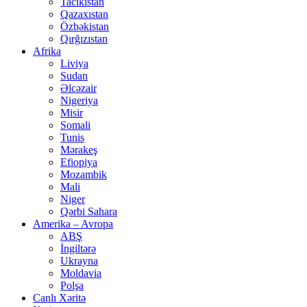
Tacikistan
Qazaxıstan
Özbəkistan
Qırğızıstan
Afrika
Liviya
Sudan
Əlcəzair
Nigeriya
Misir
Somali
Tunis
Mərakeş
Efiopiya
Mozambik
Mali
Niger
Qərbi Sahara
Amerika – Avropa
ABŞ
İngiltərə
Ukrayna
Moldavia
Polşa
Canlı Xəritə