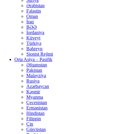
Suriya
Ərəbistan
Fələstin
Oman
İraq
BƏƏ
İordaniya
Küveyt
Türkiyə
Bəhreyn
Sionist Rejimi
Orta Asiya – Pasifik
Əfqanıstan
Pakistan
Malayziya
Rusiya
Azərbaycan
Kəşmir
Myanma
Çeçenistan
Ermənistan
Hindistan
Filippin
Çin
Gürcüstan