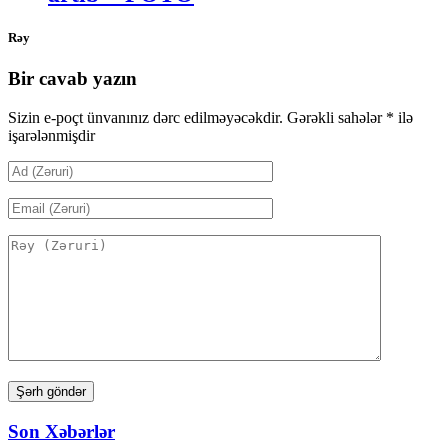
Rəy
Bir cavab yazın
Sizin e-poçt ünvanınız dərc edilməyəcəkdir.
Gərəkli sahələr
*
ilə
işarələnmişdir
Son Xəbərlər