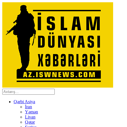
Qərbi Asiya
İran
Yəmən
Livan
Qətər