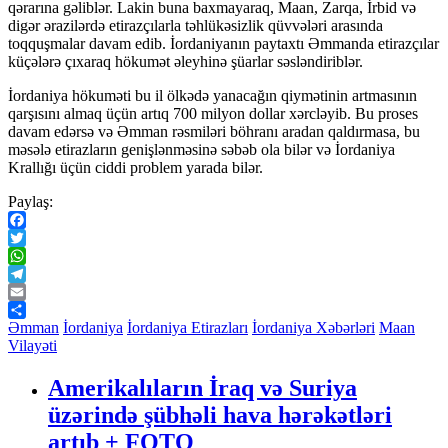
qərarına gəliblər. Lakin buna baxmayaraq, Maan, Zarqa, İrbid və
digər ərazilərdə etirazçılarla təhlükəsizlik qüvvələri arasında
toqquşmalar davam edib. İordaniyanın paytaxtı Əmmanda etirazçılar
küçələrə çıxaraq hökumət əleyhinə şüarlar səsləndiriblər.
İordaniya hökuməti bu il ölkədə yanacağın qiymətinin artmasının
qarşısını almaq üçün artıq 700 milyon dollar xərcləyib. Bu proses
davam edərsə və Əmman rəsmiləri böhranı aradan qaldırmasa, bu
məsələ etirazların genişlənməsinə səbəb ola bilər və İordaniya
Krallığı üçün ciddi problem yarada bilər.
Paylaş:
Facebook
Twitter
WhatsApp
Telegram
Email
Share
Əmman
İordaniya
İordaniya Etirazları
İordaniya Xəbərləri
Maan
Vilayəti
Amerikalıların İraq və Suriya
üzərində şübhəli hava hərəkətləri
artıb + FOTO