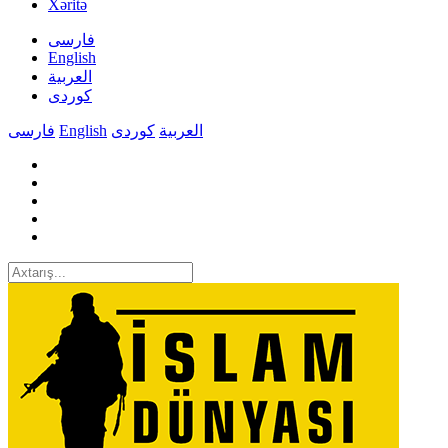
Xəritə
فارسی
English
العربیة
کوردی
فارسی
English
کوردی
العربیة