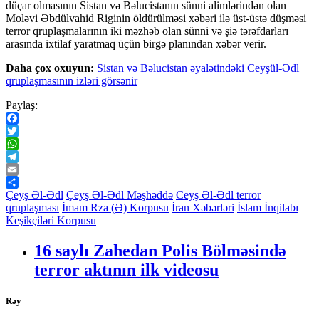
düçar olmasının Sistan və Bəlucistanın sünni alimlərindən olan
Moləvi Əbdülvahid Riginin öldürülməsi xəbəri ilə üst-üstə düşməsi
terror qruplaşmalarının iki məzhəb olan sünni və şiə tərəfdarları
arasında ixtilaf yaratmaq üçün birgə planından xəbər verir.
Daha çox oxuyun:
Sistan və Bəlucistan əyalətindəki Ceyşül-Ədl
qruplaşmasının izləri görsənir
Paylaş:
Facebook
Twitter
WhatsApp
Telegram
Email
Share
Çeyş Əl-Ədl
Çeyş Əl-Ədl Məşhəddə
Ceyş Əl-Ədl terror
qruplaşması
İmam Rza (Ə) Korpusu
İran Xəbərləri
İslam İnqilabı
Keşikçiləri Korpusu
16 saylı Zahedan Polis Bölməsində
terror aktının ilk videosu
Rəy