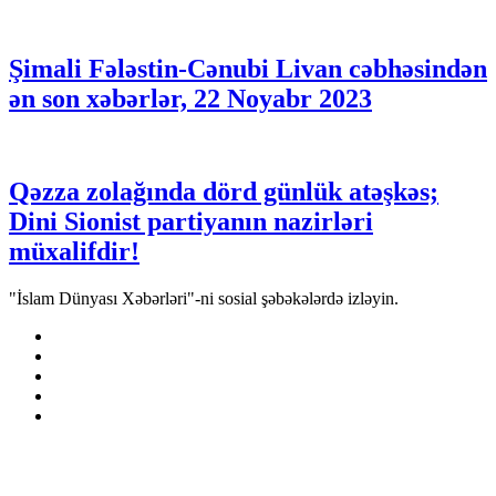
Şimali Fələstin-Cənubi Livan cəbhəsindən
ən son xəbərlər, 22 Noyabr 2023
Qəzza zolağında dörd günlük atəşkəs;
Dini Sionist partiyanın nazirləri
müxalifdir!
"İslam Dünyası Xəbərləri"-ni sosial şəbəkələrdə izləyin.