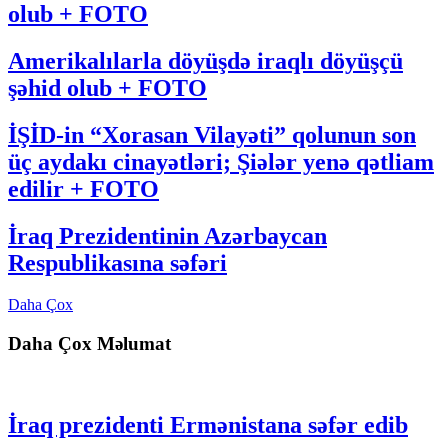
olub + FOTO
Amerikalılarla döyüşdə iraqlı döyüşçü
şəhid olub + FOTO
İŞİD-in “Xorasan Vilayəti” qolunun son
üç aydakı cinayətləri; Şiələr yenə qətliam
edilir + FOTO
İraq Prezidentinin Azərbaycan
Respublikasına səfəri
Daha Çox
Daha Çox Məlumat
İraq prezidenti Ermənistana səfər edib