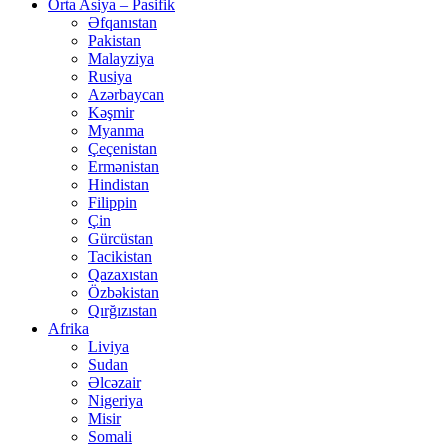
Orta Asiya – Pasifik
Əfqanıstan
Pakistan
Malayziya
Rusiya
Azərbaycan
Kəşmir
Myanma
Çeçenistan
Ermənistan
Hindistan
Filippin
Çin
Gürcüstan
Tacikistan
Qazaxıstan
Özbəkistan
Qırğızıstan
Afrika
Liviya
Sudan
Əlcəzair
Nigeriya
Misir
Somali