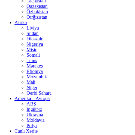
Tacikistan
Qazaxıstan
Özbəkistan
Qırğızıstan
Afrika
Liviya
Sudan
Əlcəzair
Nigeriya
Misir
Somali
Tunis
Mərakeş
Efiopiya
Mozambik
Mali
Niger
Qərbi Sahara
Amerika – Avropa
ABŞ
İngiltərə
Ukrayna
Moldavia
Polşa
Canlı Xəritə