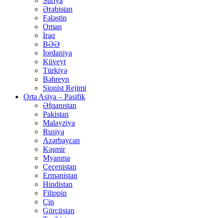
Suriya
Ərəbistan
Fələstin
Oman
İraq
BƏƏ
İordaniya
Küveyt
Türkiyə
Bəhreyn
Sionist Rejimi
Orta Asiya – Pasifik
Əfqanıstan
Pakistan
Malayziya
Rusiya
Azərbaycan
Kəşmir
Myanma
Çeçenistan
Ermənistan
Hindistan
Filippin
Çin
Gürcüstan