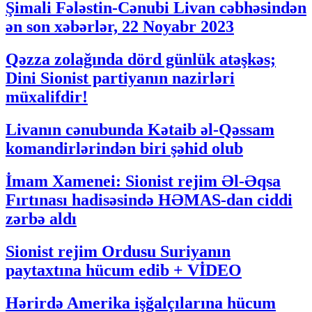
Şimali Fələstin-Cənubi Livan cəbhəsindən
ən son xəbərlər, 22 Noyabr 2023
Qəzza zolağında dörd günlük atəşkəs;
Dini Sionist partiyanın nazirləri
müxalifdir!
Livanın cənubunda Kətaib əl-Qəssam
komandirlərindən biri şəhid olub
İmam Xamenei: Sionist rejim Əl-Əqsa
Fırtınası hadisəsində HƏMAS-dan ciddi
zərbə aldı
Sionist rejim Ordusu Suriyanın
paytaxtına hücum edib + VİDEO
Hərirdə Amerika işğalçılarına hücum