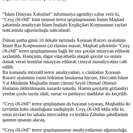
“İslam Dünyası Xəbərləri” informasiya agentliyi xəbər verir ki,
“Ceyş Əl-Ədl” kimi tanınan terror qruplaşmasının İranın Məşhəd
şəhərində əməliyyatı İslam İnqilabı Keşikçiləri Korpusunun səyləri
nəticəsində uğursuzluqla nəticələnib.
Dünən şənbə günü 10 dekabr tarixində Xorasan Rəzəvi əyalətinin
İmam Rza Korpusunun (ə) elanına əsasən, Məşhəd şəhərində “Ceyş
Əl-Ədl” terror qruplaşmasına bağlı bir sıra şəxslər müəyyən edilərək
saxlanılıb. Həmçinin, digər vilayətlərdə əlaqəli şəxslər və onlara
dəstək verən ünsürlər müəyyən edilərək cinayət məsuliyyətinə cəlb
edilib.
Bu komanda müxtəlif terror əməliyyatları, o cümlədən Xorasan
Rəzəvi əyalətinin rəsmi hökümət binalarına hücum, Höccətül-İslam
Vəl Müslimin Məşhədin imam cüməsi Seyid Əhməd Ələmul-
Hudanın öldürülməsini nəzərdə tuturdu. Həmin şəxslərin gizləndiyi
yerdən çoxlu sayda silah, sursat və partlayıcı maddələr ələ keçirilib.
“Ceyş Əl-Ədl” terror qruplaşması da bəyanat yayaraq, Məşhəddə iki
üzvünün həbs olunduğunu təsdiqləyib. Ceyş Əl-Ədl iddia edir ki,
onun üzvləri bu sahədə mövcuddur və tezliklə Zahidan şəhidlərinin
qanının qisasını alacaq.
“Ceyş Əl-Ədl” terror qruplaşmasının əməliyyatlarının uğursuzluğa