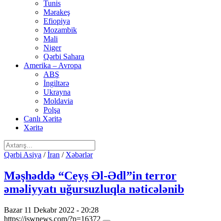
Tunis
Mərakeş
Efiopiya
Mozambik
Mali
Niger
Qərbi Sahara
Amerika – Avropa
ABŞ
İngiltərə
Ukrayna
Moldavia
Polşa
Canlı Xəritə
Xəritə
Qərbi Asiya
/
İran
/
Xəbərlər
Məşhəddə “Ceyş Əl-Ədl”in terror
əməliyyatı uğursuzluqla nəticələnib
Bazar 11 Dekabr 2022 - 20:28
https://iswnews.com/?p=16372