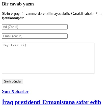
Bir cavab yazın
Sizin e-poçt ünvanınız dərc edilməyəcəkdir.
Gərəkli sahələr
*
ilə
işarələnmişdir
Son Xəbərlər
İraq prezidenti Ermənistana səfər edib