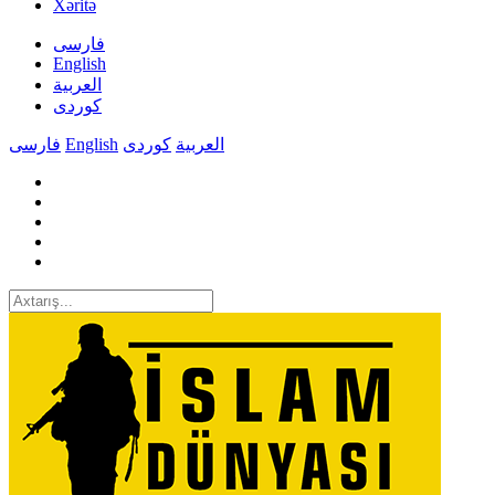
Xəritə
فارسی
English
العربیة
کوردی
فارسی
English
کوردی
العربیة