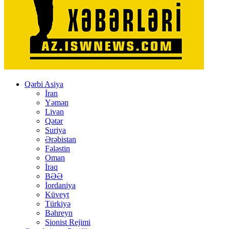
Qərbi Asiya
İran
Yəmən
Livan
Qətər
Suriya
Ərəbistan
Fələstin
Oman
İraq
BƏƏ
İordaniya
Küveyt
Türkiyə
Bəhreyn
Sionist Rejimi