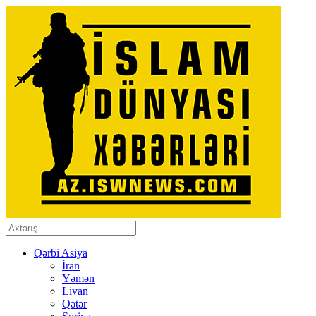
Qərbi Asiya
İran
Yəmən
Livan
Qətər