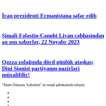
İraq prezidenti Ermənistana səfər edib
Şimali Fələstin-Cənubi Livan cəbhəsindən
ən son xəbərlər, 22 Noyabr 2023
Qəzza zolağında dörd günlük atəşkəs;
Dini Sionist partiyanın nazirləri
müxalifdir!
"İslam Dünyası Xəbərləri"-ni sosial şəbəkələrdə izləyin.