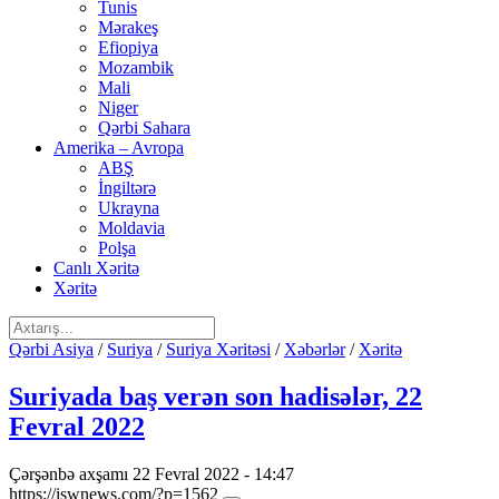
Tunis
Mərakeş
Efiopiya
Mozambik
Mali
Niger
Qərbi Sahara
Amerika – Avropa
ABŞ
İngiltərə
Ukrayna
Moldavia
Polşa
Canlı Xəritə
Xəritə
Qərbi Asiya
/
Suriya
/
Suriya Xəritəsi
/
Xəbərlər
/
Xəritə
Suriyada baş verən son hadisələr, 22
Fevral 2022
Çərşənbə axşamı 22 Fevral 2022 - 14:47
https://iswnews.com/?p=1562