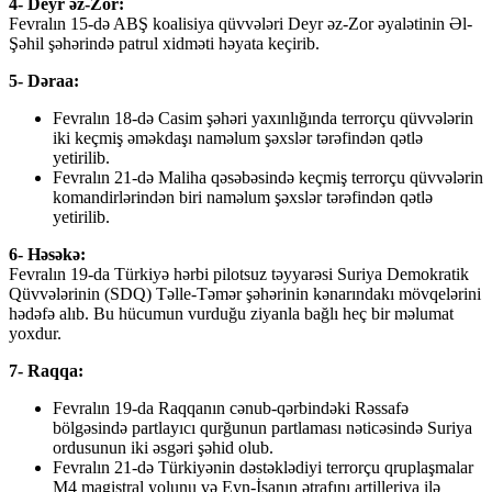
4- Deyr əz-Zor:
Fevralın 15-də ABŞ koalisiya qüvvələri Deyr əz-Zor əyalətinin Əl-
Şəhil şəhərində patrul xidməti həyata keçirib.
5- Dəraa:
Fevralın 18-də Casim şəhəri yaxınlığında terrorçu qüvvələrin
iki keçmiş əməkdaşı naməlum şəxslər tərəfindən qətlə
yetirilib.
Fevralın 21-də Maliha qəsəbəsində keçmiş terrorçu qüvvələrin
komandirlərindən biri naməlum şəxslər tərəfindən qətlə
yetirilib.
6- Həsəkə:
Fevralın 19-da Türkiyə hərbi pilotsuz təyyarəsi Suriya Demokratik
Qüvvələrinin (SDQ) Təlle-Təmər şəhərinin kənarındakı mövqelərini
hədəfə alıb. Bu hücumun vurduğu ziyanla bağlı heç bir məlumat
yoxdur.
7- Raqqa:
Fevralın 19-da Raqqanın cənub-qərbindəki Rəssafə
bölgəsində partlayıcı qurğunun partlaması nəticəsində Suriya
ordusunun iki əsgəri şəhid olub.
Fevralın 21-də Türkiyənin dəstəklədiyi terrorçu qruplaşmalar
M4 magistral yolunu və Eyn-İsanın ətrafını artilleriya ilə