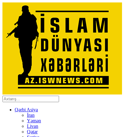
Qərbi Asiya
İran
Yəmən
Livan
Qətər