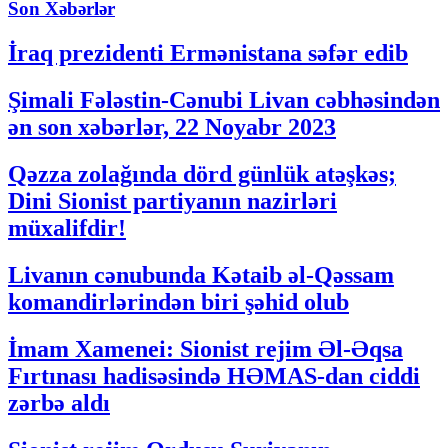
Son Xəbərlər
İraq prezidenti Ermənistana səfər edib
Şimali Fələstin-Cənubi Livan cəbhəsindən
ən son xəbərlər, 22 Noyabr 2023
Qəzza zolağında dörd günlük atəşkəs;
Dini Sionist partiyanın nazirləri
müxalifdir!
Livanın cənubunda Kətaib əl-Qəssam
komandirlərindən biri şəhid olub
İmam Xamenei: Sionist rejim Əl-Əqsa
Fırtınası hadisəsində HƏMAS-dan ciddi
zərbə aldı