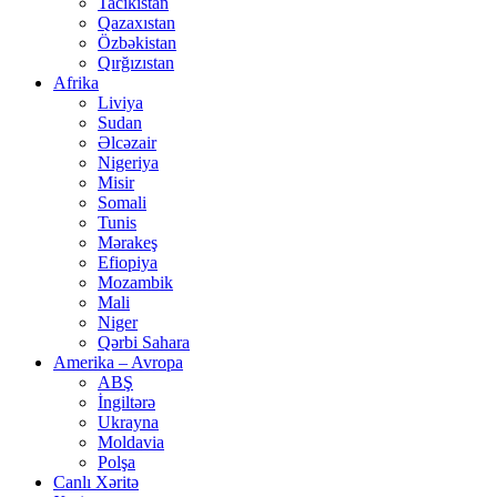
Tacikistan
Qazaxıstan
Özbəkistan
Qırğızıstan
Afrika
Liviya
Sudan
Əlcəzair
Nigeriya
Misir
Somali
Tunis
Mərakeş
Efiopiya
Mozambik
Mali
Niger
Qərbi Sahara
Amerika – Avropa
ABŞ
İngiltərə
Ukrayna
Moldavia
Polşa
Canlı Xəritə