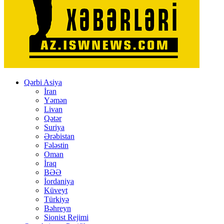
Qərbi Asiya
İran
Yəmən
Livan
Qətər
Suriya
Ərəbistan
Fələstin
Oman
İraq
BƏƏ
İordaniya
Küveyt
Türkiyə
Bəhreyn
Sionist Rejimi