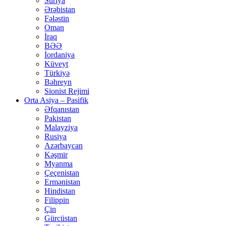
Suriya
Ərəbistan
Fələstin
Oman
İraq
BƏƏ
İordaniya
Küveyt
Türkiyə
Bəhreyn
Sionist Rejimi
Orta Asiya – Pasifik
Əfqanıstan
Pakistan
Malayziya
Rusiya
Azərbaycan
Kəşmir
Myanma
Çeçenistan
Ermənistan
Hindistan
Filippin
Çin
Gürcüstan