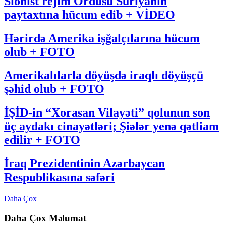
Sionist rejim Ordusu Suriyanın
paytaxtına hücum edib + VİDEO
Hərirdə Amerika işğalçılarına hücum
olub + FOTO
Amerikalılarla döyüşdə iraqlı döyüşçü
şəhid olub + FOTO
İŞİD-in “Xorasan Vilayəti” qolunun son
üç aydakı cinayətləri; Şiələr yenə qətliam
edilir + FOTO
İraq Prezidentinin Azərbaycan
Respublikasına səfəri
Daha Çox
Daha Çox Məlumat