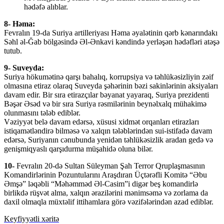
hədəfə alıblar.
8- Həma:
Fevralın 19-da Suriya artilleriyası Həma əyalətinin qərb kənarındakı
Səhl əl-Ğab bölgəsində Əl-Ənkavi kəndində yerləşən hədəfləri atəşə
tutub.
9- Suveyda:
Suriya hökumətinə qarşı bahalıq, korrupsiya və təhlükəsizliyin zəif
olmasına etiraz olaraq Suveyda şəhərinin bəzi sakinlərinin aksiyaları
davam edir. Bir sıra etirazçılar bəyanat yayaraq, Suriya prezidenti
Bəşər Əsəd və bir sıra Suriya rəsmilərinin beynəlxalq mühakimə
olunmasını tələb ediblər.
Vəziyyət belə davam edərsə, xüsusi xidmət orqanları etirazları
istiqamətləndirə bilməsə və xalqın tələblərindən sui-istifadə davam
edərsə, Suriyanın cənubunda yenidən təhlükəsizlik aradan gedə və
genişmiqyaslı qarşıdurma müşahidə oluna bilər.
10-
Fevralın 20-də Sultan Süleyman Şah Terror Qruplaşmasının
Komandirlərinin Pozuntularını Araşdıran Üçtərəfli Komitə “Əbu
Əmşə” ləqəbli “Məhəmməd Əl-Casim”i digər beş komandirlə
birlikdə rüşvət alma, xalqın ərazilərini mənimsəmə və zorlama da
daxil olmaqla müxtəlif ittihamlara görə vəzifələrindən azad ediblər.
Keyfiyyətli xəritə