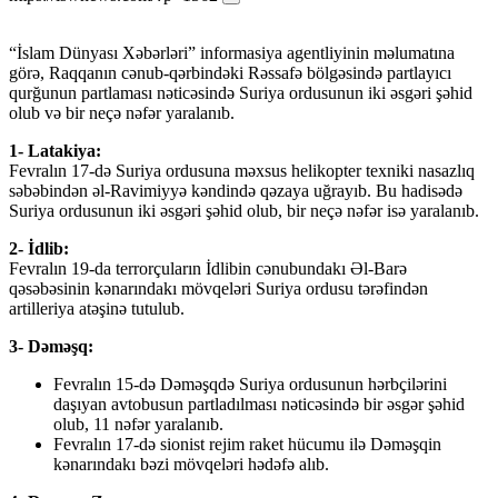
“İslam Dünyası Xəbərləri” informasiya agentliyinin məlumatına
görə, Raqqanın cənub-qərbindəki Rəssafə bölgəsində partlayıcı
qurğunun partlaması nəticəsində Suriya ordusunun iki əsgəri şəhid
olub və bir neçə nəfər yaralanıb.
1- Latakiya:
Fevralın 17-də Suriya ordusuna məxsus helikopter texniki nasazlıq
səbəbindən əl-Ravimiyyə kəndində qəzaya uğrayıb. Bu hadisədə
Suriya ordusunun iki əsgəri şəhid olub, bir neçə nəfər isə yaralanıb.
2- İdlib:
Fevralın 19-da terrorçuların İdlibin cənubundakı Əl-Barə
qəsəbəsinin kənarındakı mövqeləri Suriya ordusu tərəfindən
artilleriya atəşinə tutulub.
3- Dəməşq:
Fevralın 15-də Dəməşqdə Suriya ordusunun hərbçilərini
daşıyan avtobusun partladılması nəticəsində bir əsgər şəhid
olub, 11 nəfər yaralanıb.
Fevralın 17-də sionist rejim raket hücumu ilə Dəməşqin
kənarındakı bəzi mövqeləri hədəfə alıb.