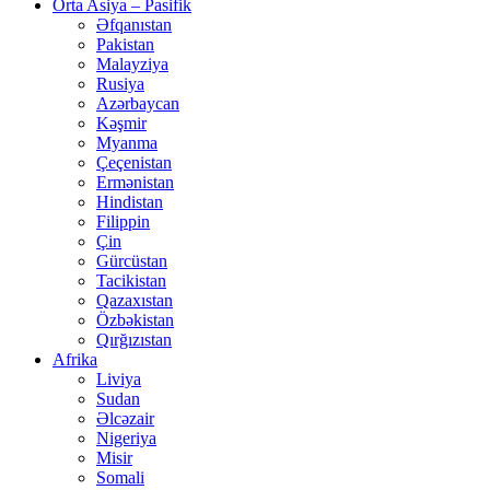
Orta Asiya – Pasifik
Əfqanıstan
Pakistan
Malayziya
Rusiya
Azərbaycan
Kəşmir
Myanma
Çeçenistan
Ermənistan
Hindistan
Filippin
Çin
Gürcüstan
Tacikistan
Qazaxıstan
Özbəkistan
Qırğızıstan
Afrika
Liviya
Sudan
Əlcəzair
Nigeriya
Misir
Somali