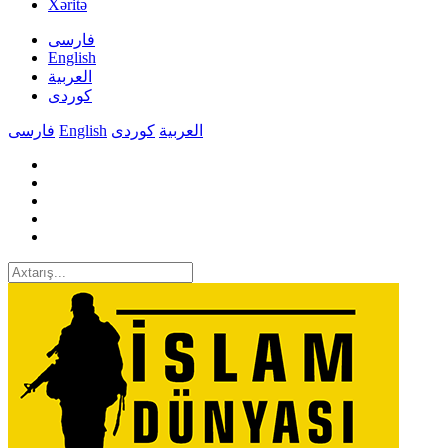
Xəritə
فارسی
English
العربیة
کوردی
فارسی
English
کوردی
العربیة