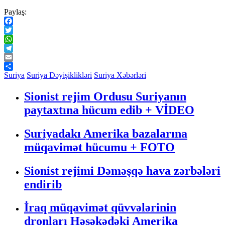
Paylaş:
Facebook
Twitter
WhatsApp
Telegram
Email
Share
Suriya
Suriya Dəyişiklikləri
Suriya Xəbərləri
Sionist rejim Ordusu Suriyanın
paytaxtına hücum edib + VİDEO
Suriyadakı Amerika bazalarına
müqavimət hücumu + FOTO
Sionist rejimi Dəməşqə hava zərbələri
endirib
İraq müqavimət qüvvələrinin
dronları Həsəkədəki Amerika